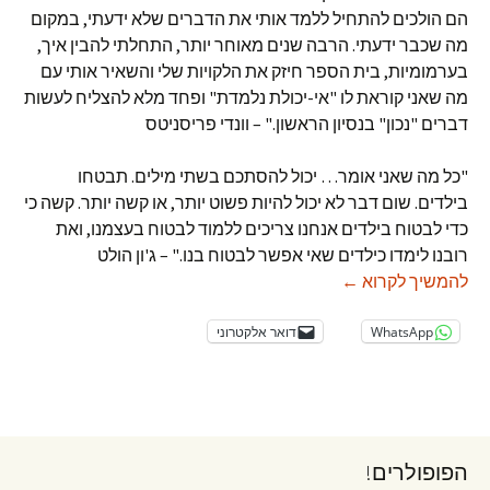
הם הולכים להתחיל ללמד אותי את הדברים שלא ידעתי, במקום
מה שכבר ידעתי. הרבה שנים מאוחר יותר, התחלתי להבין איך,
בערמומיות, בית הספר חיזק את הלקויות שלי והשאיר אותי עם
מה שאני קוראת לו "אי-יכולת נלמדת" ופחד מלא להצליח לעשות
דברים "נכון" בנסיון הראשון." – וונדי פריסניטס
"כל מה שאני אומר… יכול להסתכם בשתי מילים. תבטחו
בילדים. שום דבר לא יכול להיות פשוט יותר, או קשה יותר. קשה כי
כדי לבטוח בילדים אנחנו צריכים ללמוד לבטוח בעצמנו, ואת
רובנו לימדו כילדים שאי אפשר לבטוח בנו." – ג'ון הולט
50 ציטוטים על חינוך
להמשיך לקרוא
←
WhatsApp
דואר אלקטרוני
הפופולרים!