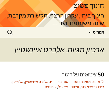
דלג
חינוך פשוט
תוכן
חינוך ביתי, עקרון הרצף, תקשורת מקרבת,
שינה משותפת, ועוד…
חיפוש:
תפריט
ארכיון תגיות: אלברט איינשטיין
50 ציטוטים על חינוך
19 בספטמבר 2013
חינוך
אלברט איינשטיין
,
אלפי קון
,
ג'ידו קרישנמורטי
,
ווינסטון צ'רצ'יל
,
ציטוטים