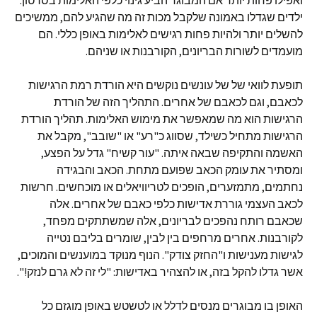
ואפילו פחות יותר אם המבוגר הביע גינוי כלפי האלימות בסרטון.
ילדים שגדלו באמונה שלקבל מכות זה מה שהגיע להם, ממשיכים
להשלים יותר ולהיות פחות רגישים לאלימות באופן כללי. הם
מועמדים לשורות הבריונים, הקורבנות או שניהם.
תופעת לוואי של של עונשים נוקשים היא הורדת רמת הרגישות
לכאבם, וגם לכאבם של אחרים. התהליך הזה של הורדת
הרגישות הוא מה שמאפשר את מימוש האלימות. תהליך הורדת
הרגישות מתחיל כשילד, שסווג כ"רע" או "שובב", מקבל את
האשמה והתקיפה שבאה איתה. "עור קשיח" גדל על הפצע,
ומסתיר את עומק הכאב שפועם מתחת. הכאב והבגידה
נחתמים, מתמזערים, הופכים לטריוויאלים או מוכחשים. חרשות
לכאב העצמי גוררת אדישות כלפי כאבם של אחרים. אלה
שכאבם רותח נהפכים לבריונים, אלה שמשתתקים מפחד,
לקורבנות. אחרים מרחפים בין לבין, שומרים בליבם נטייה
לגישות מענישות ו"החזק צודק". הנוף מנוקד במוענשים והמוכים,
אשר גדלו להקל בזה, או להצהיר באדישות: "לי זה לא גרם לנזק!".
האופן בו מבוגרים מנסים לדלל או לטשטש באופן מוגזם כל