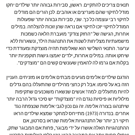
תנאים צריכים להתקיים. ראשון, סבירות גבוהה יותר שילדים יחקו
מודל לחיקוי שהם מעריצים או אוהבים. לכן הורים הם מודלים
לחיקוי רבי עוצמה כל כך. שני, סבירות גבוהה יותר שפעולות
המודל לחיקוי יזכו לחיקוי אם נראה שהן זוכות להצלחה. במילים
אחרות, הגישה של "החזק צודק" מועברת הלאה כשמכות
מישמעתיות מצליחות לשנות את התנהגות הילד, ונשארות ללא
ערעור. התנאי השלישי הוא שאלימות תהיה מוצדקת ומעודדת כדי
שיחקו אותה. במילים אחרות, ילדים יאמצו גישות תוקפניות יותר
בקלות אם גרמו לה להאמין שעונשים קשים הם "מוצדקים".
הודגם שילדים אלימים מגיעים מבתים אלימים או מזניחים. העניין
הזה בא על סיומו. אבל רק כחצי מהילדים שהתעללו בהם גדלים
להיות מתעללים. למה? אנשים שנשארו משוכנעים שתקיפות
מילוליות או פיסיות נגדם היו "מוצדקות" יש סיכוי גדול הרבה יותר
שיתנהגו בצורה אלימה. זה גם נכון לגבי אלימות שנצפתה נגד
אחרים. בנדורה (1973) מתייחס למחקר שמצא שילדים הראו
חיקוי רב יותר של התנהגויות אלימות שנראו בסרטון, אם
ההתנהגויות האלה אושרו על ידי מבוגר, פחות אם המבוגר שתק,