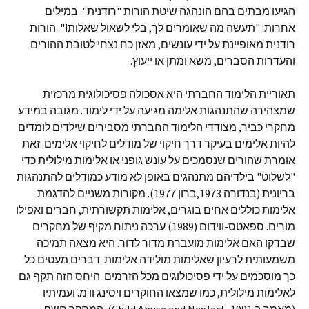
הגיעו מבתים בהם הונהגה שיטת הורות "רודנית". במילים
אחרות: "תעשה מה שאומרים לך, בלי לשאול שאלות!". הורות
רודנית מאופיינת על ידי עונשים, מאזן כח נצחי לטובת ההורים
והעדרות הסברים, משא ומתן או ייעוץ.
תאוריית הלימוד החברתי היא אסכולה פסיכולוגית מרכזית
שמצהירה שהתנהגות אלימה מגיעה על ידי לימוד. מגובה במידע
מחקרי כביר, מצודדי הלימוד החברתי מסבירים שילדים לומדים
להיות אלימים בעיקר דרך חיקוי של מודלים לחיקוי אלימים. זאת
אומרת שהורים שנסמכים על עונש גופני או אלימות מילולית כדי
"לשלוט" בילדיהם מתנהגים באופן לא מודע כמודלים להתנהגות
בריונית (בנדורה 1973,ברון 1977). מקורות משניים להדגמת
אלימות כוללים אחים בוגרים, אלימות תקשורתית, חברים ואפילו
מורים. ספאטס-ווידום (1989) ערכה ניתוח מקיף של מחקרים
שבדקו האם אלימות מועברת מדור לדור. היא מצאה תמיכה
משמעותית לרעיון שאלימות מולידה אלימות. דברים מעטים כל
כך מוסכמים על ידי פסיכולוגים מכל הזרמים. היחס הזה תקף גם
לאלימות מילולית, כמו שמצאו החוקרים ויסינג וו.מ. ועמיתיו