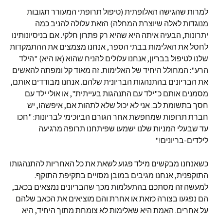
למרות שהגישה האלופתית (טיפול תרופתי המעורר תגובות
מנוגדות לאלה שיוצרת המחלה) הזאת עלולה להניב כמה
יתרונות, הבעיה איתה היא שהיא רק פתרון חלקי. אם בניסיונותינו
לחסל את האלימות בבתי הספר, אנחנו מצמצים את ההתמקדות
שלנו לטיפול בבריון, אנחנו עלולים להניח שהוא (או היא) "הילד
הרע": המחולל היחיד של האלימות. זה מאוד קל ומפתה להאשים
את הבריונים בהתנהגות הבריונית שלהם. אנחנו מבודדים אותם,
מסמנים אותם כ"ילד עם התנהגות בעייתית", או אולי ילד עם
חסך בתשומת לב. אני לא יכול שלא לתהות אם, איפשהו, יש
חברת תרופות שמחפשת אחר הגורם הביוכימי לבריונות: "חכו
עד שבעלי המניות שלנו ישמעו שפיתחנו תרופה מרגיעה
לילדים-בריונים!"
כשאנחנו מבקשים מילד פגוע לשאת את כל האחריות להתנהגותו
התוקפנית, אנחנו מגיבים במובן מסויים בתקיפת התוקף.
למעשה זה מסתכם בהתעלמות מכך שהבריונים נמצאים בכאב,
הם נפגעו בצורה כזאת או אחרת והם מוציאים את הכאב שלהם
על אחרים. האמת היא שאלימות לא צומחת מתוך היחיד, היא