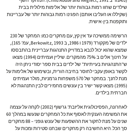
(מאמר ב Child Abuse and Neglect, 1991). המחקר חשף
שילדים שחוו רמות גבוהות יותר של אלימות מילולית בבית
(שקיללו או העליבו אותם) הפגינו רמות גבוהות יותר של עבריינות
ותוקפנות בין-אישית.
הרשימה ממשיכה עד אין קץ, עם מחקרים כמו: המחקר של 230
ילדים של מקקורד (1979 ו 1986, ב Berkowitz, 1993, עמ' 165),
שמצא שהוא יכול לנבא במדוייק התנהגות עבריינית בהתבססו
על חינוך אלים ב 75% מהמקרים. שיליין ועמיתים (1994) מצאו
ש"התנהגויות בעייתיות" של ילדים בבית ספר יסודי ניתן היה
לקשר באופן עקבי לחוסר בחיבה הורית, ובשימוש של אלימות על
מנת לחנך. במחקר של 570 משפחות גרמניות, מולר ועמיתים
(1995) מצאו קשר ישיר בין עונשים מחמירים לבין התנהגות לא
חברתית בילדים.
לאחרונה, הפסיכולוגית אליזבת' גרשוף (2002) לקחה על עצמה
את המשימה הענקית לאסוף את כל המחקרים שנעשו במהלך 60
שנים על מנת לחקור את ההשפעות של עונש גופני – 88 מחקרים
סך הכל. היא החשיבה רק מחקרים שבחנו סטירות ומכות על