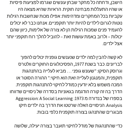
הישבן, ודחתה כל מחקר שבחן עונשים שגרמו לפציעות פיסיות
או שהיו התעללות מבחינה חוקית. הראיות שהיא מצאה היו
עקביות בכל המחקרים ומדהימות: אפילו מכות שנחשבות רגילות
נוטות לגרום לילדים להיות יותר תוקפניים. אנחנו כבר לא יכולים
להעמיד פנים שמכות רגילות הן לא צורה של אלימות, כיוון שהם
יכולות – ולרוב באמת עושות זאת – להוביל להלך רוח תוקפני יותר
אצל ילדים.
לא קשה להבין למה ילדים שנענשים גופנית יכולים להפוך
לבריונים. כבר בשנת 1977, הפסיכולוגים החוקרים וולטרס
וגרוסק הסיקו: "שעונש גופני … מביא לעלייה בהתנהגות
תוקפנית, והמנגנון לעלייה זאת הוא חיקוי." ההורה הסוטר או
המכה משמש בלא יודעין כמודל לחיקוי להתנהגות תוקפנית.
הדרך בה זה קורה הודגמה בגאוניות בסדרה של ניסויים שדווחו
בספרו של בנדורה מ 1973: Aggression: A Social Learning
Analysis. הניסויים האלה שרטטו את הדרך בה ילדים חיקו
מבוגרים שהתנהגו בצורה תוקפנית כלפי בובות.
כדי שהתנהגות של מודל לחיקוי תועבר בצורה יעילה, שלושה