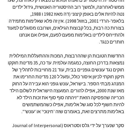
ההיסטוריה. היסטוריונים ואנתרופולוגים מצאו רק לאחרונה, שעד
ממש לאחרונה, ולמשך רוב ההיסטוריה האנושית, גידול ילדים
נטה להיות אלים באופן קיצוני (דה מאוז 1982 ו 1988,
בלאפר-הרדי 2001, בוזוול 1998). אין זה פלא שאלימות מתמידה
בצורות כה רבות, בכל קבוצות הגילאים, ושרובנו מסוגלים למעוד
ולהתייחס לילדינו באלימות מפעם לפעם, אפילו אם אנחנו
חותרים כנגד.
החדשות הטובות הן שההרבצות, המכות וההתעללות המילולית
נמצאות בדרכן החוצה, כמגמה עולמית. עד כה, 35 מדינות חוקקו
חוקים נגד עונשים גופניים בבית, עוד 21 מחוייבות לתהליך של
תיקון חוקתי לכיוון איסור כולל, ומעל ל 120 מדינות החרימו את
המנהג מבתי הספר. בישראל, עונש גופני הוא עבירה על החוק
מאז שנת 2000, אפילו להורים. המועצה הישראלית לשלום הילד
הכריזה שהפסיקה הזאת "זיהתה סוף סוף את זכות הילד לא
להיות חשוף לכל סוג של אלימות, אפילו כשהמשתמשים
באלימות מתרצים זאת, באומרם שזה 'חינוכי' או 'עונש'".
סקר שנערך על ידי גלס וסטראוס (Journal of Interpersonal