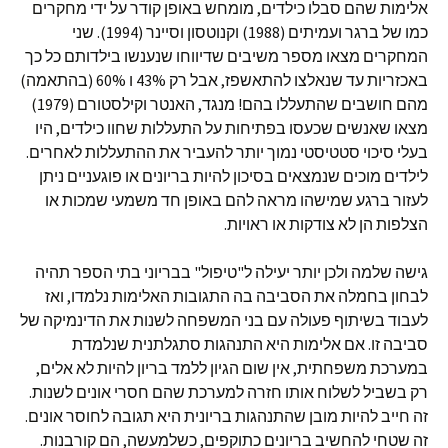
אלימות שהם סבלו כילדים, מומחש באופן קודר על ידי מחקרים
כמו של ברגר ועמיתים (1988) וקנוטסון וסיינר (1994). שני
המחקרים מצאו מספר משיבים שדיווחו שנענשו בילדותם כל כך
באכזריות עד שנאלצו להתאשפז, אבל רק 43% ו 60% (בהתאמה)
מהם חושבים שהתעללו בהם! מנגד, האנטר וקילסטורם (1979)
מצאו שאנשים שכעסו בפתיחות על התעללות שחוו כילדים, היו
בעלי סיכוי סטטיסטי נמוך יותר להעביר את ההתעללות לאחרים.
לילדים מוכים שנמצאים בסיכון להיות בריונים או פוגעניים ניתן
לעזור ברגע שמישהו מראה להם באופן חד משמעי שמכות או
הצלפות הן לא צודקות או ראויות.
גישה שלמה ולכן יותר יעילה ל"טיפול" בבריוני בתי הספר תהיה
לבחון בחמלה את הסביבה בה התגובות האלימות נלמדו, ואז
לעבוד בשיתוף פעולה עם בני המשפחה לשנות את הדינמיקה של
סביבה זו. אם אלימות היא התנהגות סתגלתנית שנלמדת
במערכת משפחתית, אין שום הגיון ללמד בריון להיות לא אלים,
רק בשביל לשלוח אותו חזרה למערכת שהם חסרי אונים לשנות.
זה חייב להיות מובן שהתנהגות בריונית היא תגובה לחוסר אונים.
זה שטחי להחשיב בריונים כתוקפים, כשלמעשה, הם קורבנות.