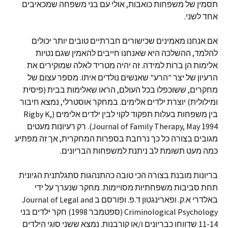
תסמין של משפחות כואבות, אולי עם בני משפחה שמכאיבים
אחד לשני.
אם אנחנו מאמינים שכישורים חברתיים טובים יותר יכולים
להלמד, ההשלכה היא שאנחנו חייבים להאמין שגם נטיות
אלימות הן ברות למידה. זה יהיה מטריד לאלה שמוקירים את
הרעיון של יצר "הרע" שאנשים נולדים איתו. מספר עצום של
מחקרים, ששוכפלו בכל העולם, הראו שאלימות בבית (פיסית
ומילולית) יוצרת ילדים אלימים. במחקר אוסטרלי, נמצא חיבור
בין משפחות בעלות תפקוד לקוי לבין ילדים אלימים (Rigby K,
Journal of Family Therapy, May 1994). רק רעיונות מעטים
מגובים בצורה כל כך נרחבת בספרות המחקרית, אך זה מפתיע
כמה מעט תשומת לב ניתנת למשפחות הבריונים.
בריונות מובנת בצורה הכי טובה כהתנהגות סתגלתנית הגיונית
תחת סביבות משפחתיות מסויימות. מחקר שנערך על ידי
באלדרי א.ק. ופארינגטון ד.פ. ופורסם ב Journal of Legal and
Criminological Psychology (ספטמבר 1998) חקר ילדים בני
11-14 שדווחו כבריונים ו/או קורבנות. נמצא ששני סוגי הילדים