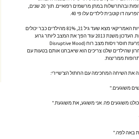
הילדים, במניפולציות של חברות התרופות ובהתרשלות במתן מרשמים רפואיים. תוך 20 שנים,
מחקר על ספר האבחנות הפסיכיאטריות האמריקאי מצא שעד גיל 21, 81% מהילדים כבר יכולים
להיות מאובחנים בהפרעה נפשית אחת. העדכון משנת 2013 עוד הפך את המצב ליותר גרוע
כשהוא הפך התקפי זעם נורמליים להפרעת חוסר ויסות מצב רוח (Disruptive Mood
Dysregu). הדבר האחרון שהילדים שלנו צריכים הוא שיאבחנו אותם בטעות עם
תרופות ממריצות.
ה את השיחה המחכימה עם החתול הצ'שיירי:
שים משוגעים."
כולנו משוגעים פה. אני משוגע, את משוגעת."
ת באה לפה."