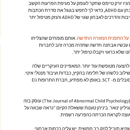
מהניו יורק טיימס שחקר לעומק על מגיפת הפרעות הקשב
והריכוז. אם מישהו במשפחה שלך אובחן עם ADHD, כדאי לך לחפש בגוגל את סדרת הכתבות
החושפניות שבהם הוא מתאר את הסיבות והדרכים לאבחון שגוי של ADHD והנזק מטיפול יתר
 על התפנית המוזרה החדשה
. אותם מומחים שהצליחו
קחים ומקדמים עכשיו אבחנה חדשה שתהיה מכרה זהב לחברות
 שלא כראוי ויקבלו טיפול יתר.
להצעה מטופשת עוד יותר. המאפיינים העיקריים שלה
לוב כלשהו של חלימה בהקיץ, כבדות ועיבוד מנטלי איטי.
חסידיה מעריכים שכשני מיליון ילדים סובלים מ- SCT. באופן לא מפתיע, חברת התרופות Eli
גם הירחון לפסיכולוגיית ילדים חריגה (The Journal of Abnormal Child Psychology) עוסק בזה
ופיעה ב 136 עמודים מגיליון ינואר. ביניהן טענות ששאלת הקיום "נראה שבאה על
הסכנה שהיא תוביל לנזק רב ממשית. יש עליה בכמות אבחוני