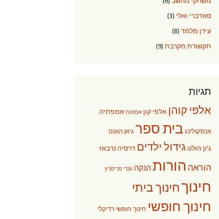
משחקי מחשב
(6)
סאדברי ואלי
(3)
עידן מלמד
(8)
תקשורת מקרבת
(9)
תגיות
אלפי קוהן
אלפי קון
אמפתיה
אמהות
בית ספר
אנסקולינג
ג'אן האנט
גידול ילדים
ג'ון הולט
דרסיה נרבאז
הורות
הוראה
הנקה
וונדי פריסניץ
חינוך
חינוך ביתי
חינוך חופשי
חינוך חופשי רדיקלי