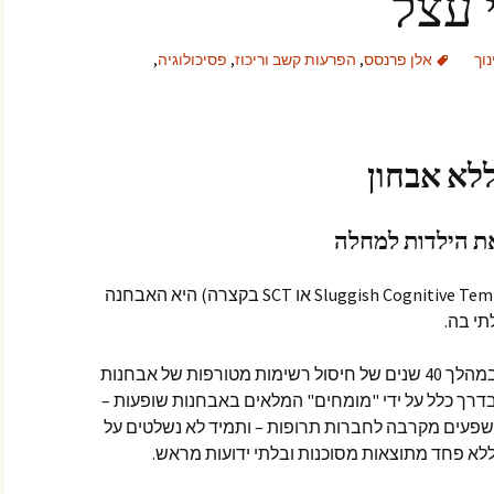
 עצל
וך
אלן פרנסס
,
הפרעות קשב וריכוז
,
פסיכולוגיה
,
לא אבחון
 הילדות למחלה
יכול להיות ש"קצב קוגניטיבי עצל" (Sluggish Cognitive Tempo או SCT בקצרה) היא האבחנה
י בה.
ויצא לי לראות כמה דברים יוצאי דופן במהלך 40 שנים של חיסול רשימות מטורפות של אבחנות
בדרך כלל על ידי "מומחים" המלאים באבחנות שופעות –
ושפעים מקרבה לחברות תרופות – ותמיד לא נשלטים על
 וללא פחד מתוצאות מסוכנות ובלתי ידועות מראש.