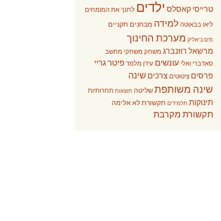
ילדים
טרייסי קאסלס
לחנך את המומחים
למידה
מבחנים תקניים
ליאו בבאוטה
מערכת החינוך
מים ביאליק
מרשאל רוזנברג
משחק
משחקי מחשב
עונשים
פיטר גריי
סאדברי ואלי
עידן מלמד
שינה
פרסים
צרכים
ציטוטים
שינה משותפת
שליטה
תחרותיות
תוצאות
תינוקות
תקשורת לא אלימה
תלמידים
תקשורת מקרבת