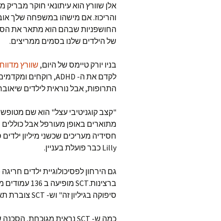
אלן שוורץ הוא עיתונאי חוקר מבריק 
של הילדים שלנו בסמים ממריצים.
בניו יורק טיימס של היום,
שוורץ מדווח
לקדם את ה- ADHD, רו
התרופות, אבל נוראית לילדים שיאובחנו
"קצב קוגניטיבי עצל" הוא שם מטופש 
מתוארים באופן מעורפל אבל כוללים שי
Lilly כבר פועלת בעניין.
ברצינות.SCT מ
סיפוקה בגיליון זה" וש- SCT צוברת תאוצה לקראת הכרתה כהפרעה רשמית.
כמה ש- SCT נראית מגוכחת, 