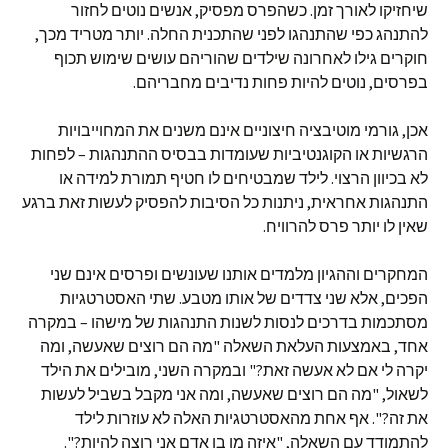
שיחזיקו לאורך זמן. כשהפרס מפסיק, אנשים נוטים לחזור
להתנהג כפי שהתנהגו לפני שהתכנית החלה. יותר מטריד מכך,
חוקרים גילו לאחרונה שילדים שהוריהם עושים שימוש תכוף
בפרסים, נוטים להיות פחות נדיבים מחבריהם.
אכן, גורמי מוטיבציה חיצוניים אינם משנים את המחוייבויות
הרגשיות או הקוגנטיביות שעומדות בבסיס ההתנהגות – לפחות
לא בכיוון הרצוי. לילד שמבטיחים לו חטיף תמורת למידה או
התנהגות אחראית, ניתנות כל הסיבות להפסיק לעשות זאת ברגע
שאין לו יותר פרס להרוויח.
המחקרים וההגיון מלמדים אותנו שעונשים ופרסים אינם שני
הפכים, אלא שני צדדים של אותו מטבע. שתי האסטרטגיות
מסתכמות בדרכים לנסות לשנות התנהגות של מישהו – במקרה
אחד, באמצעות העלאת השאלה "מה הם רוצים שאעשה, ומה
יקרה לי אם לא אעשה זאת?" ובמקרה השני, מובילים את הילד
לשאול, "מה הם רוצים שאעשה, ומה אני מקבל בשביל לעשות
את זה?". אף אחת מהאסטרטגיות האלה לא עוזרות לילד
להתמודד עם השאלה, "איזה מן בן אדם אני רוצה להיות?".