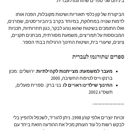
ביניהם שני ספרים שתורגמו לעברית.
הביקורת של קון כלפי תאוריות ושיטות מקובלות, הפכה אותו
לדמות שנויה במחלוקת, במיוחד בקרב ביהביוריסטים, שמרנים,
ואלו התומכים בשיטות שהוא נוהג לבקר, כגון תחרותיות, תכניות
המבוססות על תמריצים, משמעת מסורתית, מבחנים תקניים,
ציונים, שיעורי בית, ושיטות החינוך הרגילות בבתי הספר.
ספרים שתורגמו לעברית
מעבר למשמעת: מצייתנות לקהילתיות
. ירושלים : מכון
ברנקו וייס לטיפוח החשיבה, 2000
החינוך שילדינו ראויים לו
. בני ברק : ספרית פועלים,
תשס"ג 2002
————————-
זכויות יוצרים אלפי קוהן 1998. ניתן להוריד, לשכפל ולהפיץ בלי
לבקש רשות כל עוד העותק מכיל את ההודעה הזאת ביחד עם