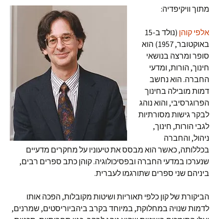
מתוך וויקיפדיה:
אלפי קוהן
(נולד ב-15
באוקטובר, 1957) הוא
סופר ומרצה בנושאי
חינוך, הורות, ומדעי
החברה. הוא נחשב
דמות מובילה בחינוך
הפרוגרסיבי, והוא נוהג
לבקר גישות מסורתיות
לגבי הורות, חינוך,
ניהול, והחברה
בכללותה, כאשר הוא מבסס את טיעוניו על מחקרים מדעיים
שנערכו במדעי החברה ובפסיכולוגיה. קוהן כתב ספרים רבים,
ביניהם שני ספרים שתורגמו לעברית.
הביקורת של קון כלפי תאוריות ושיטות מקובלות, הפכה אותו
לדמות שנויה במחלוקת, במיוחד בקרב ביהביוריסטים, שמרנים,