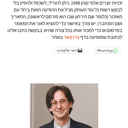
זכויות יוצרים אלפי קוהן 1998. ניתן להוריד, לשכפל ולהפיץ בלי
לבקש רשות כל עוד העותק מכיל את ההודעה הזאת ביחד עם
האזכור (כלומר שם הירחון שבו הוא פורסם לראשונה, התאריך
ושם המחבר). יש צורך באישור כדי להוציא לאור את המאמר
בפרסום או כדי למכור אותו בכל צורה שהיא. בבקשה כתבו אלינו
לכתובת שמופיעה בדף
צרו קשר
באתר.
WhatsApp
דואר אלקטרוני