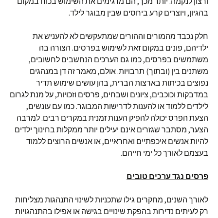
ורצון לנקמה. יותר מכך, הם מדגימים את השימוש בכוח במקום
בהגיון, ויוצרים קרע ביחסים שבין מבוגר לילד.
חלק נכבד מהמורים וההורים שמתעקשים לא להעניש את
ילדיהם, פונים במקום זאת לשימוש בפרסים. הצורה בה
משתמשים בפרסים, כמו גם הערכים הנחשבים לחשובים,
משתנים בין (ובתוך) תרבויות. אולם, מאמר זה דן במנהגים
נפוצים בכיתות בארצות הברית, בהן עושים שימוש תדיר
במדבקות וכוכבים, ציונים ושבחים, פרסים וזכויות, על מנת לגרום
לילדים ללמוד או להענות לדרישות המבוגר. כמו עם עונשים,
הצעת הפרס יכולה להפיק הענות זמנית במקרים רבים. למרבה
הצער, מסתבר שגזרים אינם יעילים יותר ממקלות בחינוך ילדים
להיות אנשים איכפתיים ואחראיים, או אנשים הרוצים ללמוד
בעצמם לאורך כל ימי חייהם.
פרסים נגד ערכים טובים
לאורך השנים, מחקרים גילו שתכניות לשינוי התנהגות מצליחות
רק לעיתים נדירות בהפקת שינויים בגישה או אפילו בהתנהגויות