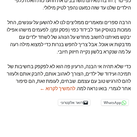
כפיים!"). הרבה מאיתנו משרבבים את ההערכות האלה כלפי
הילדים שלנו עד שזה כמעט נהפך לטיק מילולי.
הרבה ספרים ומאמרים ממליצים לנו לא להשען על עונשים, החל
ממכות בטוסיק ועד לבידוד כפוי (פסק זמן). לפעמים מישהו אפילו
יבקש מאיתנו לחשוב מחדש על הנוהג של לשחד ילדים עם
מדבקות או אוכל. אבל צריך לחפש בנרות כדי למצוא מילה רעה
על מה שנקרא בלשון נקייה חיזוק חיובי.
כדי שלא תהיה אי הבנה, הרעיון פה הוא לא לפקפק בחשיבות של
תמיכה ועידוד של ילדים, הצורך לאהוב אותם, לחבק אותם ולעזור
להם להרגיש טוב עם עצמם. שבחים, לעומת זאת, הם סיפור
חמש סיבות להפסיק להג
אחר לגמרי. בואו נראה למה.
להמשיך לקרוא
←
WhatsApp
דואר אלקטרוני