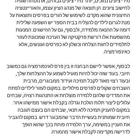
מידי ציונים נמוכים, יותר מידי ציונים גבוהים, או נוסחה שגויה
לחישוב ציונים. הן תוצאה של מנהג הציון עצמו, והאוריינטציה
החיצונית שהוא מקדם. לשימוש של הורים בפרסים ותוצאות על
מנת לגרום לילדים להצליח בבית הספר יש השפעה שלילית
דומה על ההנאה מלמידה, ולבסוף, גם על ההישגים. המנעות
מהשפעות אלו דורשת פרקטיקה של הערכה שמכוונת לעזור
לתלמידים לחוות הצלחה וכשלון לא כפרסים ועונשים, אלא
כאינפורמציה.
לבסוף, אפשר ליישם הבחנה זו בין פרס לאינפורמציה גם כמשוב
חיובי. בעוד שזה יכול להיות מועיל לשמוע על ההצלחות שלך,
ובעוד רצוי מאוד לקבל תמיכה ועידוד ממבוגרים, מרבית
השבחים שקולים לפרסים מילוליים. במקום לעזור לילדים לפתח
את המדדים שלהם ללמידה מוצלחת או התנהגות רצויה, שבחים
עלולים ליצור תלות הולכת וגדלה בקבלת אישור ממישהו אחר.
במקום להעניק תמיכה ללא תנאי, שבחים הם בעצם תגובה
חיובית שמותנית בעשיית הדבר שהמבוגר דרש. במקום להגביר
את העניין במשימה, ערך הלמידה פוחת בכך שהוא הופך
לדרישה מקדימה לקבלת אישור מהמורה.