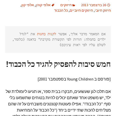
26 בדצמבר 2013
חיזוקים
אלפי קוהן
,
אלפי קון
,
חיזוק חיובי
,
חיזוקים חיוביים
,
כל הכבוד
אם המאמר מדבר אליך, אפשר 
לקנות בחנות
 את "לגדל 
ילדים בחמלה: הורות לפי תקשורת מקרבת" בדאנה (כלומר, 
לשלם עליו לפי ראות עיניכם)
חמש סיבות להפסיק להגיד כל הכבוד!
[פורסם ב Young Children בספטמבר 2001]
אם תלכו לגן שעשועים, תבקרו בבית ספר, או תגיעו ליומולדת של
ילד, יש משפט אחד שאתם יכולים להיות בטוחים שתשמעו בלי
סוף: "כל הכבוד!". אפילו פעוטות קטנטנים משבחים על זה שהם
מצליחים להכות שתי ידיים ביחד ("כל הכבוד על המחיאות