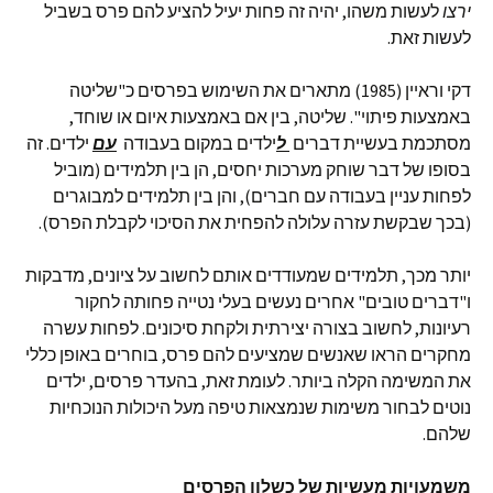
ירצו
לעשות משהו, יהיה זה פחות יעיל להציע להם פרס בשביל
לעשות זאת.
דקי וראיין (1985) מתארים את השימוש בפרסים כ"שליטה
באמצעות פיתוי". שליטה, בין אם באמצעות איום או שוחד,
מסתכמת בעשיית דברים
ל
ילדים במקום בעבודה
עם
ילדים. זה
בסופו של דבר שוחק מערכות יחסים, הן בין תלמידים (מוביל
לפחות עניין בעבודה עם חברים), והן בין תלמידים למבוגרים
(בכך שבקשת עזרה עלולה להפחית את הסיכוי לקבלת הפרס).
יותר מכך, תלמידים שמעודדים אותם לחשוב על ציונים, מדבקות
ו"דברים טובים" אחרים נעשים בעלי נטייה פחותה לחקור
רעיונות, לחשוב בצורה יצירתית ולקחת סיכונים. לפחות עשרה
מחקרים הראו שאנשים שמציעים להם פרס, בוחרים באופן כללי
את המשימה הקלה ביותר. לעומת זאת, בהעדר פרסים, ילדים
נוטים לבחור משימות שנמצאות טיפה מעל היכולות הנוכחיות
שלהם.
משמעויות מעשיות של כשלון הפרסים