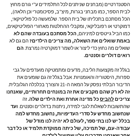
הסטנדרטיים (מבחנים שניתנים לכל התלמידים ע"י גורם מחוץ
לבית הספר, כמו מבחני בגרות, מיצ"ב, פסיכומטרי וכן הלאה),
הכל מסתכם בתכליתו של בית הספר. שלמעשה כל פוליטיקאי,
דמוקרטי או רפובליקאי, ומקבלי ההחלטות מאחורי הפוליטיקאים,
כמו הביל גייטסים למיניהם,
הכל מסתכם בעובדה שהם לא
באמת שואלים את השאלה, מה צריכים הילדים?
הם גם לא
שואלים מה נחוץ כדי ליצור או לשמר דמוקרטיה נמרצת.
הם
רואים דולרים וסנטים.
בגלל זה מקצועות הליבה, מדעים ומתמטיקה מועדפים על גבי
ספרות, היסטוריה והאומנויות. אבל בגלל זה גם שומעים את
הדיבור הבלתי נפסק על המאה ה-21 והצורך בכלכלה הגלובלית.
זה לא רק שהם מקבעים את זה במונחים תחרותיים, שאנחנו
צריכים
להביס
כל מדינה אחרת ואת הילדים שלה.
זה
שהתשובות לשאלות לגבי למידה, ניתנות בדולרים וסנטים.
ועד
שנחשוב מחדש על סדרי העדיפויות, נחשוב מחדש למה
בכלל יש לנו בתי ספר, לעולם לא יהיה לנו מודל של
עבודה-עם, של תמיכה, של כיתה ממוקדת תלמיד או כל דבר
אחר שאנחנו מדברים עליו שמועיל לילדים.