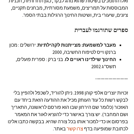
ואלו התומכים בשיטות שהוא נוהג לבקר, כגון תחרותיות, תכניות
המבוססות על תמריצים, משמעת מסורתית, מבחנים תקניים,
ציונים, שיעורי בית, ושיטות החינוך הרגילות בבתי הספר.
ספרים שתורגמו לעברית
מעבר למשמעת: מצייתנות לקהילתיות
. ירושלים : מכון
ברנקו וייס לטיפוח החשיבה, 2000
החינוך שילדינו ראויים לו
. בני ברק : ספרית פועלים,
תשס"ג 2002
————————-
זכויות יוצרים אלפי קוהן 1998. ניתן להוריד, לשכפל ולהפיץ בלי
לבקש רשות כל עוד העותק מכיל את ההודעה הזאת ביחד עם
האזכור (כלומר שם הירחון שבו הוא פורסם לראשונה, התאריך
ושם המחבר). יש צורך באישור כדי להוציא לאור את המאמר
בפרסום או כדי למכור אותו בכל צורה שהיא. בבקשה כתבו אלינו
לכתובת שמופיעה בדף
צרו קשר
באתר.