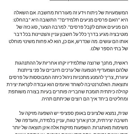
המשמעויות של ניתוח וידע זה מעוררות מחשבה. אם השאלה
היא "האם פרסים מניעים תלמידים?" התשובה היא "בהחלט:
הם מניעים אותם לקבל פרסים". למרבה הצער, סוג כזה של
מוטיבציה מגיע בדרך כלל על חשבון עניין והצטיינות בכל דבר
אותו הם עושים. מה שנדרש, אם כן, הוא לא פחות משינוי מוחלט
של בתי הספר שלנו.
ראשית, מחנך שרוצה שתלמידיו יקחו אחריות על ההתנהגות
שלהם ושמעדיף הטמעה של ערכים חיוביים על פני צייתנות
עיוורת, צריך להמנע מתכניות ניהול כיתה המבוססות על פרסים
ותוצאות. האלטרנטיבה לשוחד ואיומים הוא עבודה לקראת יצירת
קהילה כיתתית תומכת שחבריה פותרים בעיות בצורה משותפת
ומחליטים ביחד איך הם רוצים שכיתתם תהיה.
שנית, נמצא שלציונים באופן ספציפי יש השפעה מזיקה על
חשיבה יצירתית, זכרון ארוך טווח, עניין בלמידה, והעדפה של
משימות מאתגרות. השפעות מזיקות אלה אינן תוצאה של יותר