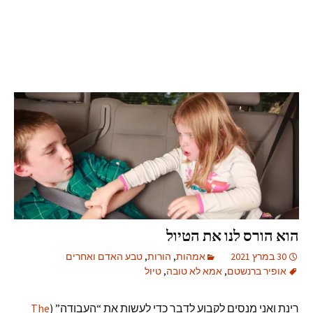
הוא הורס לנו את הטיול
30 במרץ 2021
אמהות
,
הורות
,
טבע האדם ואחרים
אופיר ברנשטם
,
אמא לא טובה
,
טיול
רינת ואני מנסים לקבוע לדבר כדי לעשות את “העבודה” (
The