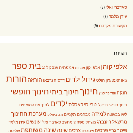
סאדברי ואלי
(3)
עידן מלמד
(8)
תקשורת מקרבת
(9)
תגיות
בית ספר
אלפי קוהן
אלפי קון
אמפתיה
אנסקולינג
אמהות
הורות
גידול ילדים
הוראה
ג'ון הולט
דרסיה נרבאז
ג'אן האנט
חינוך
חינוך חופשי
חינוך ביתי
הנקה
וונדי פריסניץ
ילדים
טרייסי קאסלס
חינוך חופשי רדיקלי
לחנך את המומחים
מערכת החינוך
למידה
מבחנים תקניים
ליאו בבאוטה
מים ביאליק
עונשים
מרשאל רוזנברג
משחק
משחקי מחשב
סאדברי ואלי
עידן מלמד
שינה משותפת
שינה
פיטר גריי
פרסים
צרכים
שליטה
ציטוטים