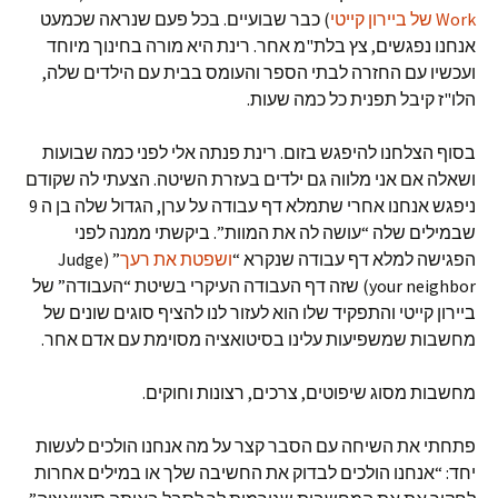
Work של ביירון קייטי
) כבר שבועיים. בכל פעם שנראה שכמעט
אנחנו נפגשים, צץ בלת"מ אחר. רינת היא מורה בחינוך מיוחד
ועכשיו עם החזרה לבתי הספר והעומס בבית עם הילדים שלה,
הלו"ז קיבל תפנית כל כמה שעות.
בסוף הצלחנו להיפגש בזום. רינת פנתה אלי לפני כמה שבועות
ושאלה אם אני מלווה גם ילדים בעזרת השיטה. הצעתי לה שקודם
ניפגש אנחנו אחרי שתמלא דף עבודה על ערן, הגדול שלה בן ה 9
שבמילים שלה “עושה לה את המוות”. ביקשתי ממנה לפני
הפגישה למלא דף עבודה שנקרא “
ושפטת את רעך
” (Judge
your neighbor) שזה דף העבודה העיקרי בשיטת “העבודה” של
ביירון קייטי והתפקיד שלו הוא לעזור לנו להציף סוגים שונים של
מחשבות שמשפיעות עלינו בסיטואציה מסוימת עם אדם אחר.
מחשבות מסוג שיפוטים, צרכים, רצונות וחוקים.
פתחתי את השיחה עם הסבר קצר על מה אנחנו הולכים לעשות
יחד: “אנחנו הולכים לבדוק את החשיבה שלך או במילים אחרות