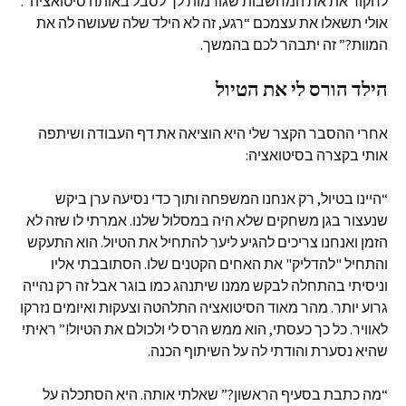
לחקור את את המחשבות שגורמות לך לסבל באותה סיטואציה”.
אולי תשאלו את עצמכם “רגע, זה לא הילד שלה שעושה לה את
המוות?” זה יתבהר לכם בהמשך.
הילד הורס לי את הטיול
אחרי ההסבר הקצר שלי היא הוציאה את דף העבודה ושיתפה
אותי בקצרה בסיטואציה:
“היינו בטיול, רק אנחנו המשפחה ותוך כדי נסיעה ערן ביקש
שנעצור בגן משחקים שלא היה במסלול שלנו. אמרתי לו שזה לא
הזמן ואנחנו צריכים להגיע ליער להתחיל את הטיול. הוא התעקש
והתחיל "להדליק" את האחים הקטנים שלו. הסתובבתי אליו
וניסיתי בהתחלה לבקש ממנו שיתנהג כמו בוגר אבל זה רק נהייה
גרוע יותר. מהר מאוד הסיטואציה התלהטה וצעקות ואיומים נזרקו
לאוויר. כל כך כעסתי, הוא ממש הרס לי ולכולם את הטיול!” ראיתי
שהיא נסערת והודתי לה על השיתוף הכנה.
“מה כתבת בסעיף הראשון?” שאלתי אותה. היא הסתכלה על