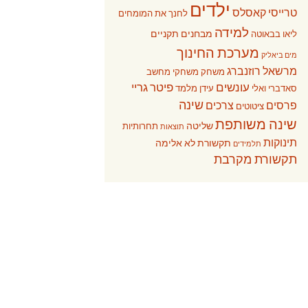
ילדים
טרייסי קאסלס
לחנך את המומחים
למידה
מבחנים תקניים
ליאו בבאוטה
מערכת החינוך
מים ביאליק
מרשאל רוזנברג
משחק
משחקי מחשב
עונשים
פיטר גריי
סאדברי ואלי
עידן מלמד
שינה
פרסים
צרכים
ציטוטים
שינה משותפת
שליטה
תחרותיות
תוצאות
תינוקות
תקשורת לא אלימה
תלמידים
תקשורת מקרבת