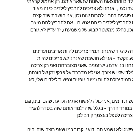
ילדים והתוצאות השונות שנשאר איתם. רק אתמול קראתי
כמו, "אנחנו לא צריכים להרביץ לילדים כי זה מאוד
געים בהם." למרות שזה נכון, אני חושבת שזה קצת
להרביץ לילדים כי הם אנשים – אם להרביץ להם מיצר
ן, כחלק ממשטר קבוע של משמעת), זה עדיין לא גורם
להגיד שאנחנו תמיד צריכים להיות אדיבים ועדינים
מע נוקשה – אני לא חושבת שאנחנו
לא
צריכים להיות
חנו בני אדם). יש זמנים שאני מצוברחת ואני רק צריכה
לד שלי יש צורך. אני לא מדברת על פרקי זמן של הזנחה,
מיד יכולה להיות זמינה גופנית ונפשית לילדים שלי, לא
ת דומים, אני יכולה לעשות את זה ולדעת שהם יבינו, וגם
במורד הדרך – בגלל שזה ילמד אותם שזה בסדר להגיד
ריכה לטפל בעצמך קודם לכן.
פשוט לא נשמע חם ודואג וקרוב כמו שאני רוצה שזה יהיה.