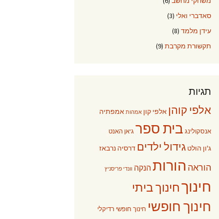
משחקי מחשב
(6)
סאדברי ואלי
(3)
עידן מלמד
(8)
תקשורת מקרבת
(9)
תגיות
אלפי קוהן
אלפי קון
אמפתיה
אמהות
בית ספר
אנסקולינג
ג'אן האנט
גידול ילדים
ג'ון הולט
דרסיה נרבאז
הורות
הוראה
הנקה
וונדי פריסניץ
חינוך
חינוך ביתי
חינוך חופשי
חינוך חופשי רדיקלי