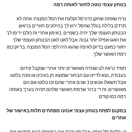
בטחון עצמי נוטה לחזור לאותה רמה
נניח שאתה שחקן כדורסל וקלעת את הסל המנצח. אתה לא
תרדם בלילה בגלל שהסל ירוץ לך בהילוכים חוזרים בראש.
הבטחון העצמי שלך יהיה בשמיים. באימון אחרי זה כולם ירימו לך
את האגו אפילו יותר גבוה. אבל לאט לאט הבטחון העצמי שלך
יחזור כמעט בדיוק לאיפה שהוא היה לפני הסל המנצח. בדיוק כמו
רמת האושר שלך.
תמיד נראה לנו שנהיה מאושרים יותר אחרי שנקבל קידום
בעבודה, נצא לדייט עם הבחור שמוצא חן בעינינו או נזכה בלוטו.
אבל תשאלו אנשים 3 שנים אחרי שהם זכו בלוטו אם הם
מאושרים. זה די ברור שרמת האושר שלהם תהיה בערך באותה
רמה כמו קודם.
במקום לפתח בטחון עצמי אנחנו מפתחים תלות באישור של
אחרים
כן, קלעת סל נצחון. אבל מה יקרה אם במשחק הבא תחטיא את