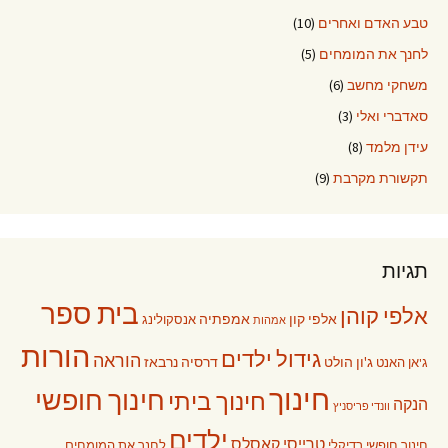
טבע האדם ואחרים
(10)
לחנך את המומחים
(5)
משחקי מחשב
(6)
סאדברי ואלי
(3)
עידן מלמד
(8)
תקשורת מקרבת
(9)
תגיות
בית ספר
אלפי קוהן
אלפי קון
אמפתיה
אנסקולינג
אמהות
הורות
גידול ילדים
הוראה
ג'ון הולט
דרסיה נרבאז
ג'אן האנט
חינוך
חינוך חופשי
חינוך ביתי
הנקה
וונדי פריסניץ
ילדים
טרייסי קאסלס
חינוך חופשי רדיקלי
לחנך את המומחים