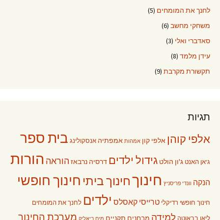
לחנך את המומחים
(5)
משחקי מחשב
(6)
סאדברי ואלי
(3)
עידן מלמד
(8)
תקשורת מקרבת
(9)
תגיות
בית ספר
אלפי קוהן
אלפי קון
אמפתיה
אנסקולינג
אמהות
הורות
גידול ילדים
הוראה
ג'ון הולט
דרסיה נרבאז
ג'אן האנט
חינוך
חינוך חופשי
חינוך ביתי
הנקה
וונדי פריסניץ
ילדים
טרייסי קאסלס
חינוך חופשי רדיקלי
לחנך את המומחים
מערכת החינוך
למידה
מבחנים תקניים
ליאו בבאוטה
מים ביאליק