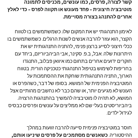
קשר לצורה, פרסים, כמו עונשים, מכניסים לתמונה
מוטיבציה חיצונית – פחד מעונש או תקווה לפרס – כדי לאלץ
אחרים להתנהג בצורה מסויימת.
לאימון התנהגותי יש את המקום שלו. כשמשתמשים בו לטווח
הקצר, הוא עוזר להרבה אנשים לשנות הרגלים. כשמשתמשים בו
ככלי חיצוני לסייע ברצון פנימי, להתניה התנהגותית יש את
היתרונות שלה. אבל, ב.פ. סקינר, אבי הביהביוריזם, ביחד עם
חוקרים ידועים אחרים בתחום כמו איוואן פבלוב, התנגדו
בחריפות לשימוש בטיפול התנהגותי כטכניקה הורית. בטווח
הארוך, התניה התנהגותית שוחקת את ההסתמכות על
המוטיבציה הפנימית של המושא. בסופו של דבר, כשהפרס או
העונש לא מגיעים יותר, או שהם כבר לא נחשבים מהותיים אצל
המושא, לא תהיה לו מוטיבציה להמשיך בהתנהגות הרצויה.
ביהביוריסטים בעלי שם לא ממליצים על עונשים ופרסים כבסיס
לגידול ילדים.
חוסר במוטיבציה פנימית סייעה להרבה זוועות במהלך
ההיסטוריה.
כשאנשים מסתמכים על פרסים שיניעו אותם,