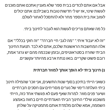
אבל אם אתם לכודים בבית ספר שלא מעניין אתכם ואתם מוכנים
לעשות שינוי, אז יש לי חדשות טובות בשבילכם: אתם יכולים
לעזוב את בית הספר מחר ולא להתסכל לאחור לעולם.
כל מה שאתם צריכים לעשות הוא לעבור לחינוך ביתי.
"זה לא יעבוד איתי." "מה לגבי חיי חברה?" "זה חוקי בכלל?" אם
אלה המחשבות הראשונות שלכם, אתם לא לבד. תנועת החינוך
הביתי שזורה בסטראוטיפים, ובזמן שבכמה מהם יש גרגר אמת,
רובם פשוט שקריים. בואו ננתח ארבע מהיותר עקשניים.
1) חינוך ביתי לא הופך אותך למוזר חברתית
כשאני הייתי בתיכון בסוף שנות התשעים, אני זוכר שהמילה
חינוך
ביתי
העלתה דימוי של נערים מסריחים עם חסכים חברתיים
ושיער פנים מוזר. למרות שאף פעם לא פגשתי אחד כזה, הייתי
משוכנע שילדי החינוך הביתי האגדתיים חיים בחווה באמצע
השממה, אמא שלהם מלמדת אותם מתמטיקה על שולחן