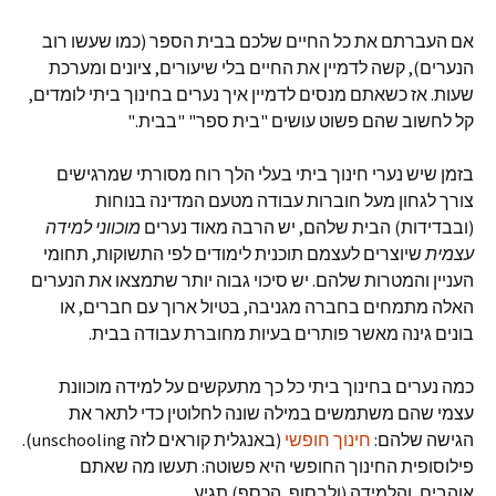
אם העברתם את כל החיים שלכם בבית הספר (כמו שעשו רוב
הנערים), קשה לדמיין את החיים בלי שיעורים, ציונים ומערכת
שעות. אז כשאתם מנסים לדמיין איך נערים בחינוך ביתי לומדים,
קל לחשוב שהם פשוט עושים "בית ספר" "בבית."
בזמן שיש נערי חינוך ביתי בעלי הלך רוח מסורתי שמרגישים
צורך לגחון מעל חוברות עבודה מטעם המדינה בנוחות
(ובבדידות) הבית שלהם, יש הרבה מאוד נערים
מוכווני למידה
עצמית
שיוצרים לעצמם תוכנית לימודים לפי התשוקות, תחומי
העניין והמטרות שלהם. יש סיכוי גבוה יותר שתמצאו את הנערים
האלה מתמחים בחברה מגניבה, בטיול ארוך עם חברים, או
בונים גינה מאשר פותרים בעיות מחוברת עבודה בבית.
כמה נערים בחינוך ביתי כל כך מתעקשים על למידה מוכוונת
עצמי שהם משתמשים במילה שונה לחלוטין כדי לתאר את
הגישה שלהם:
חינוך חופשי
(באנגלית קוראים לזה unschooling).
פילוסופית החינוך החופשי היא פשוטה: תעשו מה שאתם
אוהבים, והלמידה (ולבסוף, הכסף) תגיע.