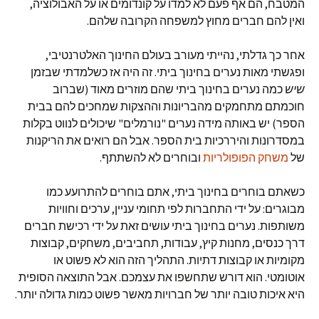
המטבח, הם אף פעם לא למדו על קונדומים או על האבולוציה,
ואין להם חברים מחוץ למשפחה הקרובה שלהם.
אחר כך גדלתי, נהייתי מעורב בעולם החינוך האלטרנטיבי,
ופגשתי מאות נערים בחינוך ביתי. זה היה אז כשלמדתי שבזמן
שיש
כמה נערים בחינוך ביתי שהם מוזרים מאוד (שברוב
חוכמתם מתחמקים מהבריונות וההצקות שמחכים להם בבית
הספר) יש באותה מידה נערים "נורמלים" שיכולים לנווט בקלות
במסדרונות והיררכיות בית הספר. אבל הם רואים את הריקנות
של
משחק הפופולריות
ובוחרים לא להשתתף.
כשאתם בוחרים בחינוך ביתי, אתם בוחרים להתרועע כמו
מבוגרים: על ידי התחברות לפי תחומי עניין, ערכים וחוויות
משותפות. נערים בחינוך ביתי עושים זאת על ידי רכישת חברים
דרך כנסים, מחנות קיץ, עבודות, תחביבים, משחקים, קבוצות
מקומיות או קבוצות דתיות. התהליך הזה הוא לא פשוט או
אוטומטי. הוא דורש שתחשפו את עצמכם. אבל התוצאה הסופית
היא איכות טובה יותר של חברויות מאשר פשוט כמות גדולה יותר.