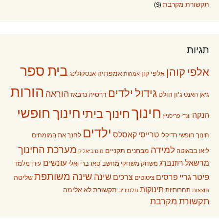
תקשורת מקרבת
(9)
תגיות
בית ספר
אלפי קוהן
אלפי קון
אמפתיה
אנסקולינג
אמהות
הורות
גידול ילדים
הוראה
ג'ון הולט
דרסיה נרבאז
ג'אן האנט
חינוך
חינוך חופשי
חינוך ביתי
הנקה
וונדי פריסניץ
ילדים
טרייסי קאסלס
חינוך חופשי רדיקלי
לחנך את המומחים
מערכת החינוך
למידה
מבחנים תקניים
ליאו בבאוטה
מים ביאליק
עונשים
מרשאל רוזנברג
משחק
משחקי מחשב
סאדברי ואלי
עידן מלמד
שינה משותפת
שינה
פיטר גריי
פרסים
צרכים
שליטה
ציטוטים
תינוקות
תקשורת לא אלימה
תחרותיות
תוצאות
תלמידים
תקשורת מקרבת