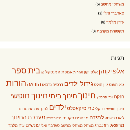
משחקי מחשב
(6)
סאדברי ואלי
(3)
עידן מלמד
(8)
תקשורת מקרבת
(9)
תגיות
בית ספר
אלפי קוהן
אלפי קון
אמפתיה
אנסקולינג
אמהות
הורות
גידול ילדים
הוראה
ג'ון הולט
דרסיה נרבאז
ג'אן האנט
חינוך
חינוך חופשי
חינוך ביתי
הנקה
וונדי פריסניץ
ילדים
טרייסי קאסלס
חינוך חופשי רדיקלי
לחנך את המומחים
מערכת החינוך
למידה
מבחנים תקניים
ליאו בבאוטה
מים ביאליק
עונשים
מרשאל רוזנברג
משחק
משחקי מחשב
סאדברי ואלי
עידן מלמד