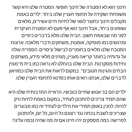
חינוך הוא לא
המטרה
של חינוך חופשי. המטרה שלנו היא קשר
משפחתי ושקידה על תחומי העניין שלנו ביחד. ילדים
באמת
מקבלים חינוך כתוצר לוואי של לחיות חיים עשירים, מלאים
ושופעים ביחד, אבל חינוך הוא אף פעם לא המטרה העיקרית
לפני מה שבאמת חשוב. הבית שלנו מלא בדברים כיפיים
ומרגשים כמו מוסיקה, אומנות, משחקים ודברי מלאכה. ארונות
המטבח שלנו מלאים בחומרים לבישול וניסויים. הספריה עולה
על גדותיה בחומר קריאה מעניין, מגזינים מלאי מידע, משחקים
וחידות מסקרנות. הבית שלנו בהחלט לא נראה כמו בית מ"מגזין
הבתים והגינות הטובים". במקום לראות את הבית שלנו כמוזיאון
לדברים שלנו, אנחנו רואים אותו כסדנא לתחומי העניין שלנו.
ילדים הם בני אנוש שחיים
בעכשיו
. הראייה התרבותית שלנו היא
שהם תמיד צריכים להתכונן לעתיד, במקום באמת לחיות ורק
להיות
. להכין באופן תמידי את הילדים לעתיד זה כמו מבוגרים
שצריכים לשבת בכתה נגד רצונם כל היום, כל יום, ולהתכונן
לפרישה. כמה מספקים יהיו חיינו אם זה מה שהיה נכפה עלינו?