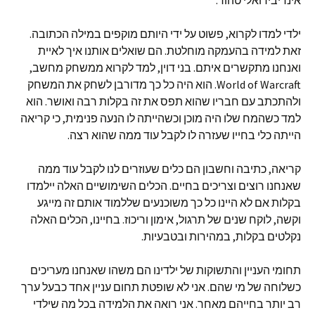
אינדיבידואלי טהור.
ילדי למדו לקרוא, פשוט על ידי היותם מוקפים במילה הכתובה.
זאת למידה בהעמקה מוחלטת. הם שואלים אותנו איך לאיית
ואנחנו מתקשרים איתם. בני דוין, למד לקרוא ממשחק מחשב,
World of Warcraft. הוא היה כל כך מדורבן לשחק את המשחק
ולהתכתב עם חבריו שהוא תפס את זה בקלות רבה ואושר. הוא
למד כשהמח שלו היה מוכן וכשהייתה לו הנעה פנימית, כי קריאה
הייתה כלי בחייו שעזרה לו לקבל עוד ממה שהוא רצה.
קריאה, כתיבה וחשבון הם כלים שעוזרים לנו לקבל עוד ממה
שאנחנו רוצים וצריכים בחיים. הכלים השימושיים האלה יילמדו
בקלות אם לא היינו כל כך משוכנעים שללמוד אותם זה מייגע
וקשה, לוקח שנים של תרגול, אימון וריכוז. בחיינו, הכלים האלה
נקלטים בקלות, במהירות ובטבעיות.
תחומי העניין והתשוקות של ילדינו הם משהו שאנחנו מעריכים
כשלוחה של מי שהם. אני לא שופטת תחום עניין אחד כבעל ערך
רב יותר בחייהם מאחר. אני רואה את הלמידה בכל מה שילדי