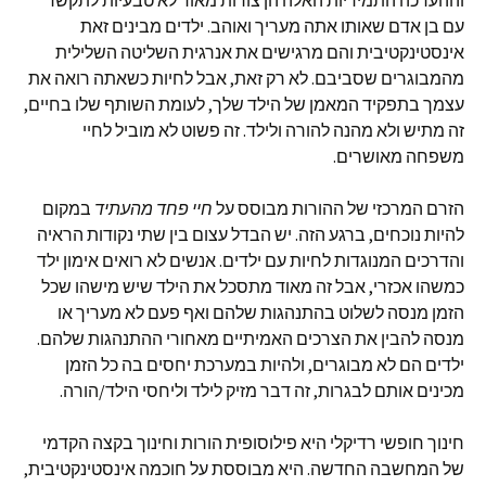
וההערכה התמידיות האלה הן צורות מאוד לא טבעיות לתקשר
עם בן אדם שאותו אתה מעריך ואוהב. ילדים מבינים זאת
אינסטינקטיבית והם מרגישים את אנרגית השליטה השלילית
מהמבוגרים שסביבם. לא רק זאת, אבל לחיות כשאתה רואה את
עצמך בתפקיד המאמן של הילד שלך, לעומת השותף שלו בחיים,
זה מתיש ולא מהנה להורה ולילד. זה פשוט לא מוביל לחיי
משפחה מאושרים.
הזרם המרכזי של ההורות מבוסס על
חיי פחד מהעתיד
במקום
להיות נוכחים, ברגע הזה. יש הבדל עצום בין שתי נקודות הראיה
והדרכים המנוגדות לחיות עם ילדים. אנשים לא רואים אימון ילד
כמשהו אכזרי, אבל זה מאוד מתסכל את הילד שיש מישהו שכל
הזמן מנסה לשלוט בהתנהגות שלהם ואף פעם לא מעריך או
מנסה להבין את הצרכים האמיתיים מאחורי ההתנהגות שלהם.
ילדים הם לא מבוגרים, ולהיות במערכת יחסים בה כל הזמן
מכינים אותם לבגרות, זה דבר מזיק לילד וליחסי הילד/הורה.
חינוך חופשי רדיקלי היא פילוסופית הורות וחינוך בקצה הקדמי
של המחשבה החדשה. היא מבוססת על חוכמה אינסטינקטיבית,