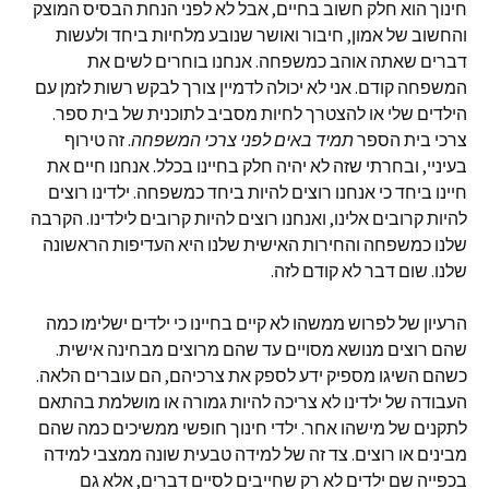
חינוך הוא חלק חשוב בחיים, אבל לא לפני הנחת הבסיס המוצק
והחשוב של אמון, חיבור ואושר שנובע מלחיות ביחד ולעשות
דברים שאתה אוהב כמשפחה. אנחנו בוחרים לשים את
המשפחה קודם. אני לא יכולה לדמיין צורך לבקש רשות לזמן עם
הילדים שלי או להצטרך לחיות מסביב לתוכנית של בית ספר.
צרכי בית הספר
תמיד באים לפני צרכי המשפחה
. זה טירוף
בעיניי, ובחרתי שזה לא יהיה חלק בחיינו בכלל. אנחנו חיים את
חיינו ביחד כי אנחנו רוצים להיות ביחד כמשפחה. ילדינו רוצים
להיות קרובים אלינו, ואנחנו רוצים להיות קרובים לילדינו. הקרבה
שלנו כמשפחה והחירות האישית שלנו היא העדיפות הראשונה
שלנו. שום דבר לא קודם לזה.
הרעיון של לפרוש ממשהו לא קיים בחיינו כי ילדים ישלימו כמה
שהם רוצים מנושא מסויים עד שהם מרוצים מבחינה אישית.
כשהם השיגו מספיק ידע לספק את צרכיהם, הם עוברים הלאה.
העבודה של ילדינו לא צריכה להיות גמורה או מושלמת בהתאם
לתקנים של מישהו אחר. ילדי חינוך חופשי ממשיכים כמה שהם
מבינים או רוצים. צד זה של למידה טבעית שונה ממצבי למידה
בכפייה שם ילדים לא רק שחייבים לסיים דברים, אלא גם