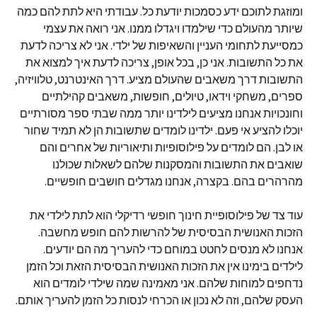
ומוזגת לתוכם ידע כסמכות יודעת כל. עבודתי היא לתת להם כמה
שיותר מהעולם כדי שילמדו ויגדלו ממנו. אני רואה את עצמי
כמסייעת לתחומי העניין והשאיפות של ילדי. אני לא צריכה לדעת
את כל התשובות. אני כן, בכל אופן, צריכה לדעת איך למצוא את
התשובות דרך משאבים שהעולם מציע. דרך האינטרנט, טלוויזיה,
ספרים, משחקי וידאו, טיולים, חופשות, משאבים קהילתיים
וחונכויות אנחנו מציעים לילדינו יותר ממה שבתי ספר מסורתיים
יוכלו להציע אי פעם. ילדינו לומדים שתשובות הן לא תמיד שחור
או לבן. הם לומדים על פילוסופיות ותיאוריות של אחרים והם
שואבים את התשובות והמסקנות שלהם לשאלות שכולנו
מהרהרים בהם. בקצרה, אנחנו מגדלים חושבים חופשיים.
עוד צד של פילוסופיית חינוך חופשי רדיקלי הוא לתת לילדי את
הזכות האנושית הבסיסית של להרשות להם חופש מחשבה.
אנחנו לא מנסים לחטט במוחם כדי להעריך מה הם יודעים.
לילדים בימינו אין את הזכות האנושית הבסיסית הזאת וכל הזמן
נדחפים למוחות שלהם. אני מאמינה שמה שילדי לומדים הוא
העסק שלהם, וזה לא נכון או הכרחי לנסות כל הזמן להעריך אותם.