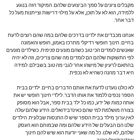
מקבלים ציונים על סמך הביצועים שלהם. המיקוד הזה בנוגע
ללמידה, הוא לא על תוכן, אלא על מילוי דרישות וצייתנות מעל כל
דבר אחר.
אנחנו מכבדים את ילדינו בדרכים שלהם במה שהם רוצים לדעת
בחיים. חינוך חופשי רדיקלי מתרכז באמון, חופש והאמונה
שאנשים לומדים הכי טוב כשהם מונעים
פנימית
. כשילדים מונעים
לפי התשוקות שלהם הם לומדים מה שהם צריכים, וזה לא יהיה
בהתאם לרעיון של מישהו אחר לגבי מה טוב בשבילם. למידה
היא דבר מהנה כשהיא לא נכפית.
לא כולנו נועדנו לדעת את אותם הדברים בחיים. ילדים בבית
הספר נכפים ללמוד את אותו הדבר. לילדי חינוך חופשי יש את
אותה
כמות
של ידע, כמו כל ילד בבית ספר, אבל הוא מסופק
בצורה מושלמת למי שהם כאינדבידואלים. הידע שלהם
עולה
לאין ערוך
מילד בבית הספר שיש לו התנסות שבלונית. הילדים
שלנו הם הבעלים של הידע שלהם ומה שבמוחם הוא העסק
שלהם, לא שלנו. כל מה שאני יודעת הוא שיש להם חינוך