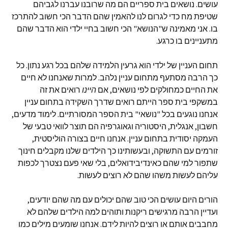
עושים. נושאים בית ספריים הם מה שרובנו עברנו לגביהם
שטיפת מח כדי לגרום לנו להאמין שהם הדבר הכי חשוב להתרכז
בו. אני מאמינה ש"הנושא" הכי חשוב בחיי ילדי הוא הדבר שהם
מתעניינים בו כרגע.
תחום העניין של ילדי הוא גרעין הלמידה שלהם בכל רגע נתון. כל
כך הרבה מסתעף מתחום עניין נלהב. למרות שאנחנו לא חיים
את החיים כמחולקים לפי נושאים, אם
היינו
רואים את זה
במשקפי בית ספר הייתם רואים שדרך השקידה בתחום עניין
אנחנו נוגעים בכל "נושאי" בית הספר המסורתיים. לימוד מדעים,
חשבון, אנגלית, היסטוריה וגאוגרפיה הם תוצר לוואי טבעי של
העמקה יסודית בתחום עניין. אנחנו חיים בצורה הוליסטית,
זורמים עם התשוקה, ובעשותינו כך הילדים שלנו מקבלים חינוך
שתפור למי שהם כאינדיבידואלים, בלי שאי פעם נצטרך לכפות
עליהם לעשות משהו שהם לא רוצים לעשות.
הורים היום עושים הכי טוב שהם יכולים עם מה שהם יודעים,
ועדיין הרבה מרגישים ריקנות ותוהים למה הילדים שלהם לא
מחבבים אותם או רוצים להיות לידם. אנחנו שומעים מילים כמו