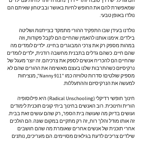
הם גודלו. יש דרך טובה יותר – דרך נחמדה יותר להיות עם ילדים
שמאפשרת להם את החופש לחיות באושר ובביטחון שאיתם הם
נולדו באופן טבעי.
נולדנו בעידן שבו התפקיד ההורי מתמקד
בצייתנות
ושליטה
בילדים. אימנו אותנו להאמין שהחיים הם לקבל פקודות, וזה
במהות מספק רק את צרכי המבוגרים בחיינו. ילדים לומדים מה
שהם חיים. כשהם גדלים בתבנית מחשבה רודנית, ילדים לומדים
שהחיים הם להכריח אנשים לספק את צרכיהם. זה יוצר מעגל של
נרקיסיזם כשהתרבות שלנו בעצם מאשימה את ההורים שהם לא
מספיק שולטים! סדרות טלוויזה כמו "Nanny 911", מנציחות
למעשה את הנרקיסיזם וההתעללות.
חינוך חופשי רדיקלי (Radical Unschooling) היא פילוסופיה
הורית וחינוכית. רוב האנשים בחינוך ביתי קונים תוכנית לימודים
ועושים בדיוק מה שעושה בית הספר, רק שהם עושים זאת בבית.
זה אותו מודל והלך רוח, זה רק מתקיים במקום שונה. הם הולכים
אחרי תוכנית של אנשים אחרים שאומרת מה שהם חושבים
שילדים צריכים לדעת בגילאים מסויימים. הם מעריכים, נותנים