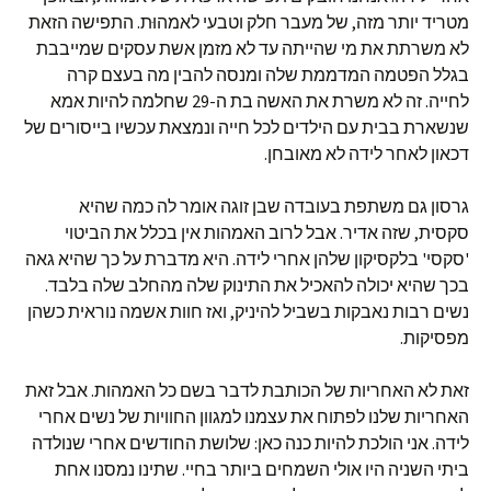
מטריד יותר מזה, של מעבר חלק וטבעי לאמהוּת. התפישה הזאת
לא משרתת את מי שהייתה עד לא מזמן אשת עסקים שמייבבת
בגלל הפטמה המדממת שלה ומנסה להבין מה בעצם קרה
לחייה. זה לא משרת את האשה בת ה-29 שחלמה להיות אמא
שנשארת בבית עם הילדים לכל חייה ונמצאת עכשיו בייסורים של
דכאון לאחר לידה לא מאובחן.
גרסון גם משתפת בעובדה שבן זוגה אומר לה כמה שהיא
סקסית, שזה אדיר. אבל לרוב האמהות אין בכלל את הביטוי
'סקסי' בלקסיקון שלהן אחרי לידה. היא מדברת על כך שהיא גאה
בכך שהיא יכולה להאכיל את התינוק שלה מהחלב שלה בלבד.
נשים רבות נאבקות בשביל להיניק, ואז חוות אשמה נוראית כשהן
מפסיקות.
זאת לא האחריות של הכותבת לדבר בשם כל האמהות. אבל זאת
האחריות שלנו לפתוח את עצמנו למגוון החוויות של נשים אחרי
לידה. אני הולכת להיות כנה כאן: שלושת החודשים אחרי שנולדה
ביתי השניה היו אולי השמחים ביותר בחיי. שתינו נמסנו אחת