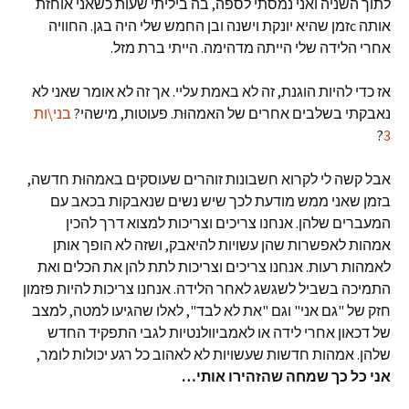
לתוך השניה ואני נמסתי לספה, בה ביליתי שעות כשאני אוחזת
אותה cזמן שהיא יונקת וישנה ובן החמש שלי היה בגן. החוויה
אחרי הלידה שלי הייתה מדהימה. הייתי ברת מזל.
אז כדי להיות הוגנת, זה לא באמת עליי. אך זה לא אומר שאני לא
נאבקתי בשלבים אחרים של האמהוּת. פעוטות, מישהי?
בני\ות
?
3
אבל קשה לי לקרוא חשבונות זוהרים שעוסקים באמהוּת חדשה,
בזמן שאני ממש מודעת לכך שיש נשים שנאבקות בכאב עם
המעברים שלהן. אנחנו צריכים וצריכות למצוא דרך להכין
אמהות לאפשרות שהן עשויות להיאבק, ושזה לא הופך אותן
לאמהות רעות. אנחנו צריכים וצריכות לתת להן את הכלים ואת
התמיכה בשביל לשגשג לאחר הלידה. אנחנו צריכות להיות פזמון
חזק של "גם אני" וגם "את לא לבד", לאלו שהגיעו למטה, למצב
של דכאון אחרי לידה או לאמביוולנטיות לגבי התפקיד החדש
שלהן. אמהות חדשות שעשויות לא לאהוב כל רגע יכולות לומר,
אני כל כך שמחה שהזהירו אותי
…