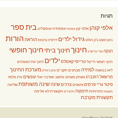
תגיות
בית ספר
אלפי קוהן
אלפי קון
אמפתיה
אנסקולינג
אמהות
הורות
גידול ילדים
הוראה
ג'ון הולט
דרסיה נרבאז
ג'אן האנט
חינוך
חינוך חופשי
חינוך ביתי
הנקה
וונדי פריסניץ
ילדים
טרייסי קאסלס
חינוך חופשי רדיקלי
לחנך את המומחים
מערכת החינוך
למידה
מבחנים תקניים
ליאו בבאוטה
מים ביאליק
עונשים
מרשאל רוזנברג
משחק
משחקי מחשב
סאדברי ואלי
עידן מלמד
שינה משותפת
שינה
פיטר גריי
פרסים
צרכים
שליטה
ציטוטים
תינוקות
תקשורת לא אלימה
תחרותיות
תוצאות
תלמידים
תקשורת מקרבת
פועל על WordPress