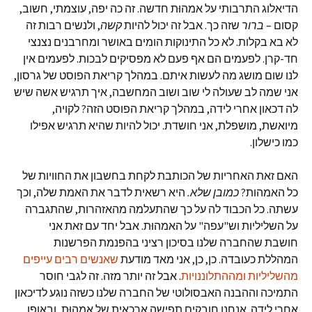
הדיאלוג התרבותי על אמהוּת חדשה. זה כה יפה, עוצמתי, חשוב,
קסום –
ברור
שזה כך. אבל זה יכול להיות
קשה
, ולנשים רבות זה
לא בא בקלות. לא כל התינוקות הומים באושר ומחרבנים נצנצי
חד-קרן. לפעמים הם אף פעם לא מפסיקים לבכות. לפעמים אין
לנו שום מושג מה לעשות איתם. במהלך קריאת הפוסט של גרסון,
אני שמה לב שעולה לי שוב ושוב המחשבה, איך תרגיש אשה שיש
לה דכאון אחרי לידה, במהלך קריאת הפוסט הזה? לקויה,
מיואשת, מושפלת, אני חושדת. יכול להיות שהיא תרגיש אפילו
כמו כישלון.
האם זאת האחריות של הכותבת לקחת בחשבון את החוויות של
כל האמהות?
כמובן שלא
.
היא רשאית לדבר את האמת שלה, וכך
עשתה. כל הכבוד לה על כך שהתעלמה מהאזהרות, שהתגברה
על השליליות וש"עפה" על האמהוּת. אבל יחד עם זאת אני
חושבת שהחברה שלנו בסיכון רציני בהפנמת הפרשנות
המהללת כעובדה. כן, כן, אני מאד מודעת
שאנשים רבים עייפים
מהשליליות ומההתלוננויות
. אבל זה יותר מזה. זה לגבי חוסר
התמיכה וההבנה האבסולוטי של החברה שלנו כשזה נוגע לדיכאון
אחרי לידה. אנחנו חובקים תפישה ארכאית של אמהוּת, ובאופן