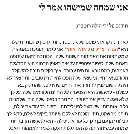
אני שמחה שמישהו אמר לי
תורגם על ידי הילה רוטברג
לאחרונה קראתי פוסט של ג'ני סטדנרות' גרסון שהכותרת שלו
היא "
הם היו צריכים להזהיר אותי
". אני לגמרי תומכת באמהות
שמשתפות את האמיתות השונות שלהן. הכותבת הזאת שיתפה
באמת שלה, סיפור יפהפייה על איך באופן הרמוני היא הסתגלה
לאמהוּת, כמה טבעי זה היה עבורה, איך בקלות חזרה למשקלה
הקודם, איך חיי הנישואין שלה הפכו להיות רק טובים יותר ואיך לא
היה לה שום עניין להחזיר את החיים שהיו לפני שהתינוק בא
לעולם – למעשה, היא הצטערה על החיים הקודמים שלה, על כך
שלא פגשה עדיין את תינוקה. המסר הבסיסי שלה היה, שלמרות
כל ה"אזהרות" ששמעה לפני לידתה – תישני כל עוד את יכולה,
תיהני מהשקט, תהיי מוכנה לא ללבוש יותר ביקיני לעולם, כדאי לך
לבלות זמן עם בן זוגך כל עוד את יכולה – היא למעשה הרבה יותר
שמחה עכשיו והייתה לה הסתגלות חלקה לגמרי לאמהוּת. תאכלו