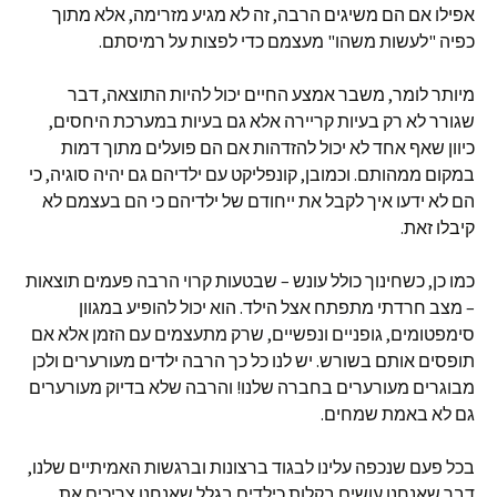
אפילו אם הם משיגים הרבה, זה לא מגיע מזרימה, אלא מתוך
כפיה "לעשות משהו" מעצמם כדי לפצות על רמיסתם.
מיותר לומר, משבר אמצע החיים יכול להיות התוצאה, דבר
שגורר לא רק בעיות קריירה אלא גם בעיות במערכת היחסים,
כיוון שאף אחד לא יכול להזדהות אם הם פועלים מתוך דמות
במקום ממהותם. וכמובן, קונפליקט עם ילדיהם גם יהיה סוגיה, כי
הם לא ידעו איך לקבל את ייחודם של ילדיהם כי הם בעצמם לא
קיבלו זאת.
כמו כן, כשחינוך כולל עונש – שבטעות קרוי הרבה פעמים תוצאות
– מצב חרדתי מתפתח אצל הילד. הוא יכול להופיע במגוון
סימפטומים, גופניים ונפשיים, שרק מתעצמים עם הזמן אלא אם
תופסים אותם בשורש. יש לנו כל כך הרבה ילדים מעורערים ולכן
מבוגרים מעורערים בחברה שלנו! והרבה שלא בדיוק מעורערים
גם לא באמת שמחים.
בכל פעם שנכפה עלינו לבגוד ברצונות וברגשות האמיתיים שלנו,
דבר שאנחנו עושים בקלות כילדים בגלל שאנחנו צריכים את