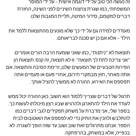
זה נעשה הכי טוב על ידי דוגמה אישית – על ידי המוסר
המשפחתי, כמו שגרת צחצוח השיניים לפני השינה, החזרת
דברים למקומם, סידור המיטה, תליית המגבות שלנו.
מעודדים למידה גם על ידי כך שלא מונעים מהתוצאות ללמד את
הילד – אלא אם כן יש סכנה לבריאותם.
תוצאות לא "ניתנות", כמו שאני שומעת הרבה הורים אומרים:
"אני צריכה לתת לך תוצאה". זו לא תוצאה, זה קנס. תוצאות הן
הפירות הטבעיים של המעשים שלנו, זרימת הסיבה והתוצאה. אם
אתה מאחר, חוץ מבמקרי חירום, אחרי פעם או פעמיים אתה
תפספס את האירוע. ההורה לא ממשיך להציל אותך.
תרגול של דברים שצריך ללמוד הוא חשוב. כאן ההורה יכול ממש
לעודד את הילד להתארגן ולהרגיש שבע רצון מיכולתו לעשות כך.
בספר שלי, אני מדברת על משחק תפקידים לגבי דברים כמו
להתלבש ולהכין את התיק כדי לא לפספס את האוטובוס לבית
הספר. אנחנו מתרגלים זאת שוב ושוב עד שזה הופך לשגרה. לא
בכפייה, אלא במשחק, בהרפתקה.