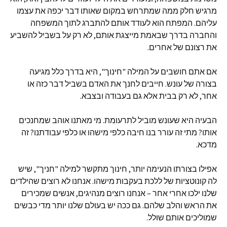
מרגיש חלק ממה שמתרחש במקום שאותו דבר יכפה את עצמו
עליהם. המפתח הוא לעודד אותם להתברג לתוך המשפחה
והחברה בדרך שבאמת מייצגת אותם, לא רק על בשביל להשביע
את רצונם של אחרים.
אם אתם חושבים על המילה "חינוך", היא בדרך כלל מגיעה
בצורה של עונש. חייבים לחנך את האדם בשביל דבר כזה או
אחר, לא רק בבית אלא גם בעבודה ובצבא.
הבעיה היא שעונש מוביל לתרעומת. מי מאתנו אוהב שמחנכים
אותו? מתי זה עורר בנו חיבה כלפי מישהו או כלפי עבודתנו? זה
מדכא.
אפילו בצורתו הנעימה יותר, חינוך מתקשר למילה "חניך", שיש
לה קונוטציות של ללכת בעקבות מישהו. אנחנו לא רוצים שהילדים
שלנו ילכו אחרי אחר – אנחנו רוצים מנהיגים, אנשים שמכירים
את הראש והלב שלהם. גם ככה יש בעולם שלנו יותר מדי כבשים
שמוליכים אותם שולל.