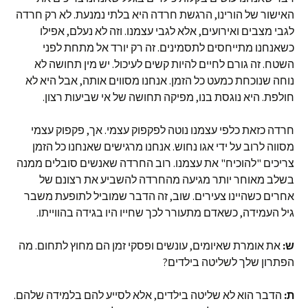
האישור של הורינו, הרגשת חרדה היא בלתי נמנעת. לא רק חרדה
לגבי מצבים ואירועים, אלא לגבי עצמנו. וזה לא נעלם, אפילו
כשאנחנו מתייחסים לתסמינים. זה רק יורד אל מתחת לפני
השטח. זה גורם לחיים להיות קשים לעיכול. יש מין תחושה לא
נוחה שנוכחת כמעט כל הזמן. אנחנו מסווים אותה, אבל היא לא
חולפת. היא נוגסת בנו, מפיקה תחושה של אי שביעות רצון.
חרדה כזאת כלפי עצמנו נוטה לפקפוק עצמי. אך, פקפוק עצמי
מסווה לרוב על ידי אגו נחוש. אנחנו מרגישים שאנחנו כל הזמן
צריכים "להוכיח" את עצמנו. רוב החרדה שאנשים סובלים ממנה
בשלב מאוחר יותר מגיעה מהחרדה להשביע את רצונם של
אחרים כשהיינו צעירים. שוב, זה הדבר שמוביל לתופעת משבר
גיל העמידה, כשאדם מתעורר לכך שחייו היו בגידה בהווייתו.
ש:
את אומרת שאיומים, עונשים ופסקי זמן הם מחוץ לתחום. מה
הפתרון שלך לשליטה בילדים?
ת:
הדבר הוא לא שליטה בילדים, אלא לסייע להם בלמידה שלהם.