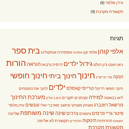
עידן מלמד
(8)
תקשורת מקרבת
(9)
תגיות
בית ספר
אלפי קוהן
אלפי קון
אמפתיה
אנסקולינג
אמהות
הורות
גידול ילדים
הוראה
ג'ון הולט
דרסיה נרבאז
ג'אן האנט
חינוך
חינוך חופשי
חינוך ביתי
הנקה
וונדי פריסניץ
ילדים
טרייסי קאסלס
חינוך חופשי רדיקלי
לחנך את המומחים
מערכת החינוך
למידה
מבחנים תקניים
ליאו בבאוטה
מים ביאליק
עונשים
מרשאל רוזנברג
משחק
משחקי מחשב
סאדברי ואלי
עידן מלמד
שינה משותפת
שינה
פיטר גריי
פרסים
צרכים
שליטה
ציטוטים
תינוקות
תקשורת לא אלימה
תחרותיות
תוצאות
תלמידים
תקשורת מקרבת