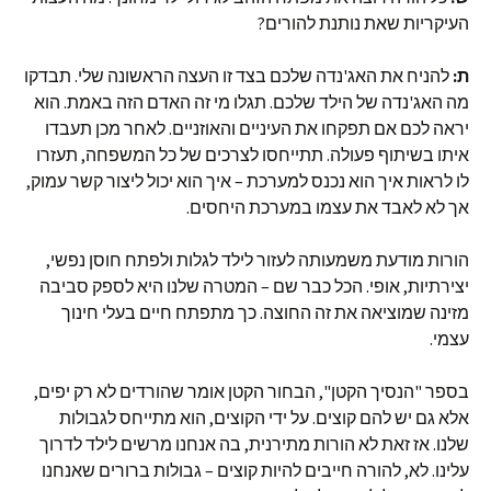
העיקריות שאת נותנת להורים?
ת:
להניח את האג'נדה שלכם בצד זו העצה הראשונה שלי. תבדקו
מה האג'נדה של הילד שלכם. תגלו מי זה האדם הזה באמת. הוא
יראה לכם אם תפקחו את העיניים והאוזניים. לאחר מכן תעבדו
איתו בשיתוף פעולה. תתייחסו לצרכים של כל המשפחה, תעזרו
לו לראות איך הוא נכנס למערכת – איך הוא יכול ליצור קשר עמוק,
אך לא לאבד את עצמו במערכת היחסים.
הורות מודעת משמעותה לעזור לילד לגלות ולפתח חוסן נפשי,
יצירתיות, אופי. הכל כבר שם – המטרה שלנו היא לספק סביבה
מזינה שמוציאה את זה החוצה. כך מתפתח חיים בעלי חינוך
עצמי.
בספר "הנסיך הקטן", הבחור הקטן אומר שהורדים לא רק יפים,
אלא גם יש להם קוצים. על ידי הקוצים, הוא מתייחס לגבולות
שלנו. אז זאת לא הורות מתירנית, בה אנחנו מרשים לילד לדרוך
עלינו. לא, להורה חייבים להיות קוצים – גבולות ברורים שאנחנו