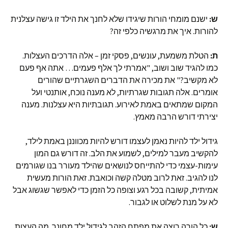
ש:
ישנם מומחי הורות שיגידו שלא לחנך את הילד זו גישה עצלנית
להורות. איך את מרגשיה כלפי זה?
ת:
הטלת משמעת, עונשים, פסקי זמן – אלה הדרכים העצלות.
כמו להגיד שוב ושוב, "אמרתי לך אלף פעמים… אתה אף פעם
לא מקשיב?" את מכירה את הדברים השגרתיים שהורים
אומרים. אלה תגובות שגרתיות, לא מענה נוכח, אותנטי ועל
המקום שמתאים באמת לאירוע. תגובתיות היא עצלנות. מענה
יצירתי דורש הרבה מאמץ.
גידול ילד להיות נאמן לעצמו דורש להיות מכווננן באמת לילד,
להקשיב מעבר למילים, לשמוע את הלב. זה דורש גם המון
עימות-עצמי כדי להתייחס לנושאים שהילד מעורר בנו שגורמים
לנו להגיב. זאת לרוב מטלה קשה וכואבת. זאת הורות מעשית
אמיתית, קשובה בכל רגע וצופה כל הזמן כדי לאפשר שגשוג אבל
לא על מנת לשלוט או לגבור.
ש:
כל הורה רוצה את מפתח הזהב לגידול ילד מחונך. מה העצות