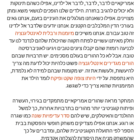
אמריקאיים לדבר, לדבר, לדבר אל ילדינו, אפילו כשהם תינוקות
ולא יכולים להגיב בחזרה. הילדים שלנו הופכים לנושאי משא ומתן
מצויינים. אפילו כשאנחנו מגלגלים את העיניים בזעם, אנחנו גאים
בעורכי הדין המלבלבים הקטנים. אנחנו יודעים שלדבר אל ילדינו
זה טוב עבורם. אנחנו משייכים
מיומנות ורבלית לאינטליגנציה
וחלק מאיתנו עשויים לפתח תקווה שהיכולת שלהם לנדנד לנו עד
לכניעה רומזת שהם יקבלו ציונים טובים ויגיעו לאוניברסיטה
טובה. אבל לא כל ההורים בעולם מסכימים. יש תרבויות שבהם
הורים מגדירים אינטליגנציה
פשוט כלהיות יכול לדעת מה צריך
להיעשות, ולעשות את זה. יש מקומות שבהם למידה לא נלמדת,
היא נתפסת. על ידי
היותו צופה שקט ופיקח
לומד הילד את
המיומנויות שהוא צריך כדי לשגשג.
המחקר מראה שהורים אמריקאיים מתמקדים בגירוי, העשרה
ופיתוח קוגניטיבי יותר מהורים בתרבויות אחרות, כך למשל
ההולנדים והאיטלקים, שיש להם
סדר עדיפויות שונה
כמו שגרה
או רוגע. אנחנו אפילו מצדיקים משחק חופשי והפסקות בבית
הספר לפי התועלת הקוגניטיבית שלהם, ומדברים על כך
שהמשחק מניח את היסודות להצלחה אקדמית.