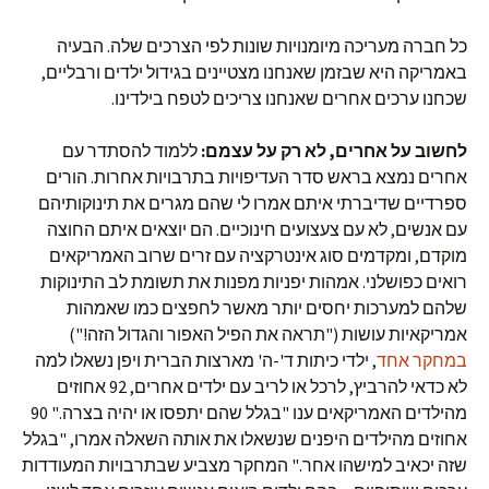
כל חברה מעריכה מיומנויות שונות לפי הצרכים שלה. הבעיה
באמריקה היא שבזמן שאנחנו מצטיינים בגידול ילדים ורבליים,
שכחנו ערכים אחרים שאנחנו צריכים לטפח בילדינו.
לחשוב על אחרים, לא רק על עצמם:
ללמוד להסתדר עם
אחרים נמצא בראש סדר העדיפויות בתרבויות אחרות. הורים
ספרדיים שדיברתי איתם אמרו לי שהם מגרים את תינוקותיהם
עם אנשים, לא עם צעצועים חינוכיים. הם יוצאים איתם החוצה
מוקדם, ומקדמים סוג אינטרקציה עם זרים שרוב האמריקאים
רואים כפושלני. אמהות יפניות מפנות את תשומת לב התינוקות
שלהם למערכות יחסים יותר מאשר לחפצים כמו שאמהות
אמריקאיות עושות ("תראה את הפיל האפור והגדול הזה!")
במחקר אחד
, ילדי כיתות ד'-ה' מארצות הברית ויפן נשאלו למה
לא כדאי להרביץ, לרכל או לריב עם ילדים אחרים, 92 אחוזים
מהילדים האמריקאים ענו "בגלל שהם יתפסו או יהיה בצרה." 90
אחוזים מהילדים היפנים שנשאלו את אותה השאלה אמרו, "בגלל
שזה יכאיב למישהו אחר." המחקר מצביע שבתרבויות המעודדות