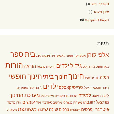
סאדברי ואלי
(3)
עידן מלמד
(8)
תקשורת מקרבת
(9)
תגיות
בית ספר
אלפי קוהן
אלפי קון
אמפתיה
אנסקולינג
אמהות
הורות
גידול ילדים
הוראה
ג'ון הולט
דרסיה נרבאז
ג'אן האנט
חינוך
חינוך חופשי
חינוך ביתי
הנקה
וונדי פריסניץ
ילדים
טרייסי קאסלס
חינוך חופשי רדיקלי
לחנך את המומחים
מערכת החינוך
למידה
מבחנים תקניים
ליאו בבאוטה
מים ביאליק
עונשים
מרשאל רוזנברג
משחק
משחקי מחשב
סאדברי ואלי
עידן מלמד
שינה משותפת
שינה
פיטר גריי
פרסים
צרכים
שליטה
ציטוטים