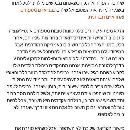
שלהם. ההפך הוא הנכון: כשאנחנו מבקשים מילדינו לטפל אחד
בשני, זה מתיר את הפוטנציאל שלהם
כבני אדם מטפחים
ואחראיים חברתית
.
זה לא מפתיע שהורים בעלי כוונות טובות מטפחים אינטיליגנציה
קוגניטיבית והישגיות אינדיבידואלית בחריצות שכזו. הם, אחרי
הכל, סמני הצלחה כל כך חשובים באמריקה המודרנית. אבל
המיקוד שלנו בתוצאות מוביל אותנו להסתכל על ציוני הדרך
בצורה שגויה – כסדרה של קופסאות והצלחות לסמן עליהם V
בדרך למטרה מסויימת. אנחנו מתמקדים ביכולת הילדים שלנו
לקרוא כשהם בגיל שבו אנחנו צריכים להתמקד בטוב הלב והאופי
שלהם. אנחנו דואגים לא להעמיס עליהם יותר מידי עם מטלות
בגלל שהם צריכים להכין שיעורי בית, בזמן שאנחנו צריכים לטפח
מיומנויות שיהפכו אותם לעצמאיים יותר, ולשלוח להם מסר ברור
וחד משמעי שאומר: כן, הצלחה אקדמית היא חשובה, אבל להיות
טוב לב ואחראי גם כן חשוב. כל אלה הם ציוני דרך שאנחנו לא
רוצים לפספס.
כישורי הקריאה של בתי לא השתפרו. אבל כשהיא סוגרת את