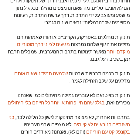
הורות ברחבי העולם גיליתי כמה אבני הדרך של תינוקות וילדים
הם לא אוניברסליים. מה שאנחנו מצפים מהילד בכל גיל נתון
מושפע ומעוצב על ידי התרבות. דרך עדשת התרבות, רעיונות
מסויימים של "נורמליות" נראים שונים לגמרי.
תינוקות מחלקים באפריקה, הקריביים או הודו שאמהותיהם
מזיזים את הגוף שלהם נמרצות
מגיעים לציוני דרך מוטוריים
מוקדם יותר
מאשר תינוקות בתרבות המערבית, שמבלים הרבה
זמן בשכיבה על גבם.
תינוקות בכמה תרבויות שבטיות
שכמעט תמיד נושאים אותם
מדלגים על שלב הזחילה לגמרי.
תינוקות בוייטנאם לא עוברים גמילה מחיתולים כמו שאנחנו
מכירים זאת,
בגלל שהם היו פחות או יותר כל חייהם בלי חיתולים.
בתרבויות אחרות, לא מצופה מתינוקות לישון כל הלילה לבד,
בני
השנתיים הנוראיים לא קיימים
ולא מצפים שבני נוער יהיו
בקונפליקט עם הוריהם
(והם לא). ואנחנו? מעודדים הורים