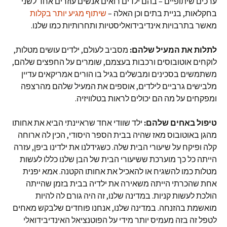
ערכים שיתופיים – בהם ילדים רואים אנשים עוזרים אחד לשני
בחקלאות, בניית בתים וכן האלה –
שיתוף מגיע יותר בקלות
מאשר בתרבויות אינדיבידואליסטיות ותחרותיות כמו שלנו.
לתלות את המעיל שלהם:
מסביב לעולם, ילדים עושים מטלות,
לוקחים אוטובוסים ורכבות בעצמם, שומרים על החפצים שלהם,
משתמשים בסכינים ומבשלים בגיל בו הורים אמריקאים עדיין
מלבישים גרביים לילדים, אוספים את המעיל שלהם מהרצפה
ומפקחים על מה הם יכולים לראות בטלוויזיה.
טיפול באחים שלהם:
ילד שוודי אחד שראיינתי הביא את אחותו
מהגן באוטובוס מאז שהיה בבית הספר היסודי, הכין לה ארוחה
קלה ופיקח על שיעורי הבית שלה. כשגידלנו את ילדינו ביפן, עזרה
הייתה כל כך מוערכת ששיעורי הבית של הבן שלנו כללו לעשות
מטלות כמו להשגיח או להאכיל את אחותו הקטנה. אמא יפנית
אחת שהכרתי הייתה משאירה את ילדיה בבית בזמן שהייתה
הולכת לעשות קניות. במדינה שלנו, זה היה גורם לה להיות
מואשמת בהזנחה. במדינה שלנו, אנחנו פוחדים שלבקש מאחים
לטפל זה בזה מעמיס יותר מידי על הפוטנציאל האינדיבידואלי