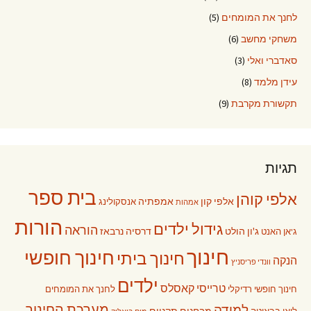
לחנך את המומחים
(5)
משחקי מחשב
(6)
סאדברי ואלי
(3)
עידן מלמד
(8)
תקשורת מקרבת
(9)
תגיות
בית ספר
אלפי קוהן
אלפי קון
אמפתיה
אנסקולינג
אמהות
הורות
גידול ילדים
הוראה
ג'ון הולט
דרסיה נרבאז
ג'אן האנט
חינוך
חינוך חופשי
חינוך ביתי
הנקה
וונדי פריסניץ
ילדים
טרייסי קאסלס
חינוך חופשי רדיקלי
לחנך את המומחים
מערכת החינוך
למידה