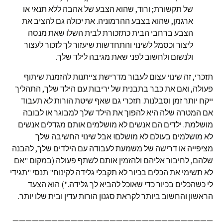
של תקשורת; ורוד, שהוא הצבע של אהבה ללא תנאי או
ארגמן, שהוא בצבע ההרמוניה. את יכולה גם להציב את
הצבע ברחבי הבית כתזכורת לבית השלו שאת מנסה
ליצור וכסמל לשינוי והתחדשות שיעזור לך לזכור לעצור
ולנשום ולחשוב לפני שאת מגיבה לילד שלך.
תזכרי, זה שינוי עצום לעבור מדרישת צייתנות להזמנת שיתוף
פעולה, ואם את כבר בתבנית של יריבות עם הילד שלך, התהליך
ייקח יותר זמן וסבלנות. תזכרי גם שאף שיטת הורות לא תעבוד
אם המטרה שלה היא להפוך את הילד שלך למבוגר או לבובה
מושלמת. ילדים הם אנשים לא מושלמים אותם מגדלים אנשים
לא מושלמים בעולם לא מושלם! אבל שינוי החשיבה שלך
מציפייה או דרישה של משמעת לעבודה עם הילדים שלך, להבנה
שלהם, לחיבור אליהם ולהזמין אותם לשתף פעולה (במקום "אם
לא תשימי את הכלים בכיור לא תקבלי גלידה לקינוח" תנסי "תגידי
לי כשהכלים בכיור כדי שאוכל להביא לך גלידה.") הוא הצעד
הראשון והחשוב ביותר לקראת סגנון הורות עדין ובית שלו יותר.
———————————————————————————————