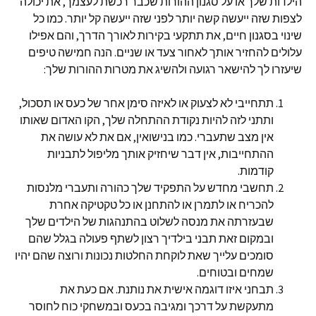
הילדות שלך או על סגנון ההורות שכבר רכשת לעצמך, את יכולה
לצפות שזה ייעשה קשה יותר לפני שזה ייעשה קל יותר. כמו כל
שינוי בסגנון חיים, את תתקעי בקירות לאורך הדרך, והם אפילו
עלולים להחזיר אותך לאחור צעד או שניים. הנה חמישה טיפים
שיעזרו לך להישאר רגועה ולהשיג את מטרות ההורות שלך:
תתחייבי לא לצעוק או לאיזה סימן אחר של כעס או תסכול,
ותתני לזה להיות נקודת ההתחלה שלך, הקו האדום שאותו
אין מצב שתעברי. כמו בנישואין, אם את לא עושה את
ההתחייבות, אין דבר שיחזיק אותך מליפול לתבניות
קודמות.
תחשבי מחדש על התפקיד שלך כהורה ותעברי מלנסות
להכריח או לתמרן או להתחנן או כל טקטיקה אחרת
שבעזרתה את מנסה לשלוט בהתנהגות של הילדים שלך
ובמקום זאת תבני בילדיך רצון לשתף פעולה בגלל שהם
סומכים עלייך שאת לוקחת החלטות נכונות ורוצה שהם יהיו
שמחים ובטוחים.
תבחני איזו דוגמה אישית את נותנת. אם כעת את
מתעקשת על דרכך ומגיבה בכעס ובמשחקי כוח לחוסר