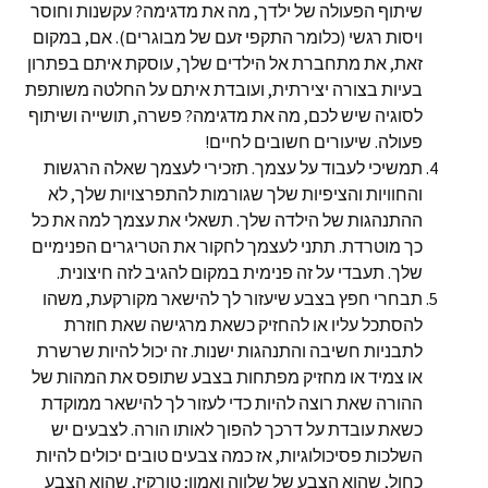
שיתוף הפעולה של ילדך, מה את מדגימה? עקשנות וחוסר
ויסות רגשי (כלומר התקפי זעם של מבוגרים). אם, במקום
זאת, את מתחברת אל הילדים שלך, עוסקת איתם בפתרון
בעיות בצורה יצירתית, ועובדת איתם על החלטה משותפת
לסוגיה שיש לכם, מה את מדגימה? פשרה, תושייה ושיתוף
פעולה. שיעורים חשובים לחיים!
תמשיכי לעבוד על עצמך. תזכירי לעצמך שאלה הרגשות
והחוויות והציפיות שלך שגורמות להתפרצויות שלך, לא
ההתנהגות של הילדה שלך. תשאלי את עצמך למה את כל
כך מוטרדת. תתני לעצמך לחקור את הטריגרים הפנימיים
שלך. תעבדי על זה פנימית במקום להגיב לזה חיצונית.
תבחרי חפץ בצבע שיעזור לך להישאר מקורקעת, משהו
להסתכל עליו או להחזיק כשאת מרגישה שאת חוזרת
לתבניות חשיבה והתנהגות ישנות. זה יכול להיות שרשרת
או צמיד או מחזיק מפתחות בצבע שתופס את המהות של
ההורה שאת רוצה להיות כדי לעזור לך להישאר ממוקדת
כשאת עובדת על דרכך להפוך לאותו הורה. לצבעים יש
השלכות פסיכולוגיות, אז כמה צבעים טובים יכולים להיות
כחול, שהוא הצבע של שלווה ואמון; טורקיז, שהוא הצבע