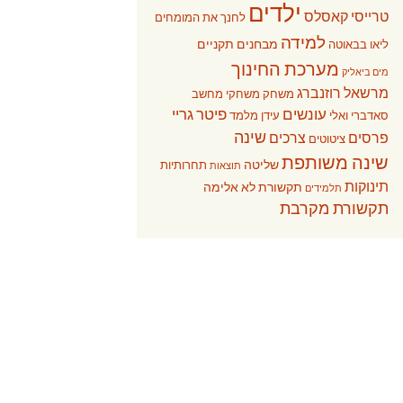
ילדים
טרייסי קאסלס
לחנך את המומחים
למידה
מבחנים תקניים
ליאו בבאוטה
מערכת החינוך
מים ביאליק
מרשאל רוזנברג
משחק
משחקי מחשב
עונשים
פיטר גריי
סאדברי ואלי
עידן מלמד
שינה
פרסים
צרכים
ציטוטים
שינה משותפת
שליטה
תחרותיות
תוצאות
תינוקות
תקשורת לא אלימה
תלמידים
תקשורת מקרבת