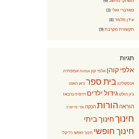
משחקי מחשב
(6)
סאדברי ואלי
(3)
עידן מלמד
(8)
תקשורת מקרבת
(9)
תגיות
אלפי קוהן
אלפי קון
אמפתיה
אמהות
בית ספר
אנסקולינג
ג'אן האנט
גידול ילדים
ג'ון הולט
דרסיה נרבאז
הורות
הוראה
הנקה
וונדי פריסניץ
חינוך
חינוך ביתי
חינוך חופשי
חינוך חופשי רדיקלי