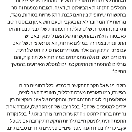
סגנונות לא בטוחים מאופיינים על ידי סממנים של אי-יציבות,
הכוללים התנהגות אמביוולנטית, דאגה, תגובות נמנעות וחוסר
בתקשורת שיתופית בין האם לבנה. התקשרויות בטוחות, מנגד,
מראות ילד המחובר לאימו בעקביות, עם חוש אמון מבוסס היטב
1
ותגובות החלטיות של טיפול
. ההתפתחות של תבנית בטוחה או
לא בטוחה תלויה בהתקשרות של האם לתינוק ובאם יש
התכווננות בצמד זה. במילים אחרות, האינטראקציות של האם
עם צרכי התינוק הם אלה שמגדירים את סוג היחס של הילד.
חיבורים רגשיים אלה מתפתחים במהירות אצל תינוקות, והם
גורליים להתפתחות התינוק כמו גם למסלול האירועים בהמשך
4
החיים
.
בולבי ניגש אל חקר ההתקשרות כמדע וכלל תחומים רבים
בגישתו, כמו תאוריית מערכות כללית, תאוריית האבולוציה,
אתולוגיה (ביולוגיה התנהגותית) ומחקרים של אינטראקציות בין
2
ילדים למטפלים שלהם
. בכל היבט של המחקר שלו, עובדה אחת
1
נהייתה ברורה לחלוטין: התקשרות הינה צורך ביולוגי
. בכל נקודה
התפתחותית, לתינוק חייבת להיות התקשרות קרובה עם מטפל
עקבי כדי להבטיח הגנה מפני שינויים פנימיים וגירויים סביבתיים.