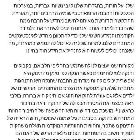
שלנו על הורות, בהגדרות שלנו לגבי נשיות וגבריות, במערכות
הכלכליות וההבנה הרפואית. ביישומיה הרחבים יותר, תאוריית
ההתקשרות דורשת מאיתנו לחשוב מחדש על הרבה ממה
שהחברה לימדה אותנו. אנחנו חייבים לשחרר את הלמידה
הקודמת והמידע השגוי שלנו כדי להתכוונן מחדש לאינסטינקטים
המחברים שלנו. למרות שכל זה לא יכול להתממש במהירות, מה
שאנחנו יכולים לעשות הוא להנחיל את הידע הזה בחיינו.
מקורות שמייעצים לנו להשתמש בתחליפי חלב אם, בקבוקים
והנקה לפי לוח זמנים כאשר הנקה לפי סימן מהתינוק היא
אפשרית יכולים להיות מודחים. ההבנה שהנקה היא התנהגות
מחברת שלא רק מספקת את הצרכים התזונתיים והרגשיים של
ילדים אלא גם עוזרת לחזק את הזוג אם-תינוק היא ברורה. בולבי
ראה בעצמו את המטרה הכפולה של ההנקה וראה בחיבור
1
כראשוני
. מושכת במידה שווה היא ההשפעה של החיבור החזותי
המתרחש בהנקה. בסביבות גיל שמונה שבועות, חוש הראייה של
התינוק משתפר, והחוויות החזותיות המוקדמות האלה משחקות
תפקיד חשוב בהתפתחות. הפנים מלאות הרגש של האם הם
24