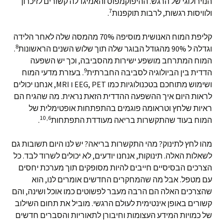
הנוירולוגי של הרגש. ההיפוקמפוס והאמיגדלה קשורים לזיכרון
7
ולוויסות רגשות, לרבות תוקפנות
.
קליפת המוח האנושית מוסיפה 70% מהמסה שלה לאחר הלידה
8
וגדלה ל 90% מהגודל הבוגר שלה תוך שלוש השנים הראשונות
.
המוח המתרחב מושפע ישירות מהסביבה, וכך יש השפעה
9
הדדית בין הביולוגיה לסביבה החברתית
. בעזרת מדעי המוח
ושימוש מתוחכם בטכנולוגיות כמו EEG, PET ו MRI, אנחנו יכולים
לראות היום איך ההשפעה ההדדית הזאת נראית. מה שהגיח הם
ראיות שלחץ וטראומה פוגמים בהתפתחות אופטימלית של
6, 10
המוח בעוד שהתקשרות בריאה מעודדת התפתחות
.
מהו לחץ לתינוק? מהי התקשרות בריאה? יש לנו היום תשובות גם
לשאלות האלה. תינוקות, אנחנו יודעים, לא יכולים לשרוד לבד. כל
הצרכים הבסיסיים חייבים להיות מסופקים תוך מערכת יחסים
עם מטפל. אבל מה שהמחקרים החדשים אומרים לנו, הוא
שהצרכים האלה הם הרבה מעבר לפשוטים כמו אוכל ושינה, והם
קשורים באופן אינטימית לעולם הרגשי. מוביל את תחום השילוב
של כמויות המידע העצומות וחיבורן לתאוריות והסברים חדשים