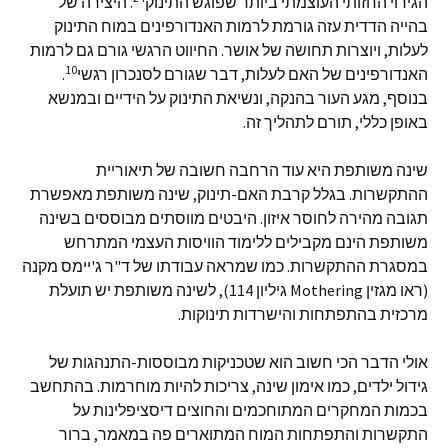
הגירוי החזותי העוצמתי ביותר שפוגש התינוק
. היצירה של
בהייה הדדית עזה גורמת לרמות האנדורפינים במוח התינוק
לעלות, ויוצרות תחושה של אושר. החיווט הרגשי גורם גם לרמות
10
האנדורפינים של האם לעלות, דבר שגורם לסנכרון רגשי
.
בנוסף, מגע העור בהנקה, ונשיאת התינוק על הידיים ובמנשא
באופן כללי, תורם לתהליך זה.
שינה משותפת היא עוד הרחבה חשובה של תיאוריית
ההתקשרות. בגלל קרבת האם-תינוק, שינה משותפת מאפשרת
תגובה מהירה לחוסר איזון. היבטים מווסתים מבוססים בשינה
משותפת הינם מקבילים ללימוד הוויסות העצמי המתרחש
במסגרת ההתקשרות. כמו שמראה עבודתו של ד"ר ג'יימס מקנה
(ראו מגזין Mothering גיליון 114), לשינה משותפת יש תועלת
מרכזית בהתפתחות והישרדות תינוקות.
אולי הדבר הכי חשוב הוא שטכניקות מבוססות-התנהגות של
גידול ילדים, כמו אימון שינה, צריכות להיות מוחרמות. בהתחשב
בכמות המחקרים המתוחכמים והחוצים דיסציפלינות על
התקשרות והתפתחות המוח המתוארים פה במאמר, ברור