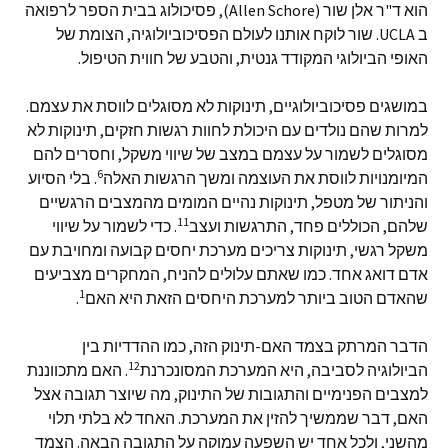
הוא ד"ר אלן שור (Allen Schore), פסיכולוג בבית הספר לרפואה
ב UCLA. שור לוקח אותנו לעולם הפסיכוביולוגיה, הצומת של
האופי הביולוגי המקודד גנטית, והטבע של חווית הטיפול.
במושגים פסיכוביולוגיים, תינוקות לא מסוגלים לווסת את עצמם.
למרות שהם נולדים עם היכולת לחוות רגשות חזקים, תינוקות לא
מסוגלים לשמור על עצמם במצב של שיווי משקל, וחסרים להם
6
המיומנויות לווסת את העוצמה ומשך הרגשות האלה
. בלי הסיוע
והניתור של מטפל, תינוקות נהיים המומים מהמצבים הרגשיים
11
שלהם, הכוללים פחד, התרגשות ועצב
. כדי לשמור על שיווי
משקל רגשי, תינוקות צריכים מערכת יחסים קבועה ומחויבת עם
אדם דואג אחד. כמו שאתם עלולים להניח, המחקרים מצביעים
1
שהאדם הטוב ביותר למערכת היחסים הזאת היא האם
.
הדבר המרתק בצמד האם-תינוק הזה, כמו ההדדיות בין
12
הביולוגיה לסביבה, היא המערכת המסונכרנת
. האם מתכווננת
למצבים הפנימיים והתגובות של התינוק, מה שיוצר תגובה אצל
האם, דבר שממשיך להזין את המערכת. האחד לא בלתי תלוי
מהשני, ולכל אחד יש השפעה עמוקה על התגובה הבאה. הצמד