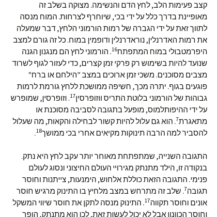
קצב פעימות הלב, לחץ הדם והנשימה. מצוקה בשלב זה
מאופיינת בדרך כלל על ידי בכי, שיוחרף לצרחות. המוח מנסה
לתווך זאת על ידי הגברה של רמות הורמוני הלחץ, דבר שמעלה
את רמות האדרנלין, נוראדרנלין ודופמין במוח. כל זה גורם למצב
16
היפרמטבולי במוח המתפתח
. הורמוני לחץ הם מנגנון הגנה
שנועד להיות בשימוש רק פרקי זמן קצרים, כדי לעזור לגוף לשרוד
מצבים מסוכנים. משכי זמן ארוכים במצב "הילחם או ברח"
פוגעים בגוף. יתרה מכך, חשיפה ממושכת ללחץ גורמת לרמות
17
גבוהות של הורמוני בלוטת התריס ווזופרסין
. וזופרסין, שמופרש
על ידי ההיפותלמוס, מופעל בתגובה לסביבה מסוכנת או
7
מתאגרת
. הוא גם עלול להיות קשור לבחילה והקאות, מה שעלול
18
להסביר למה הרבה תינוקות מקיאים אחרי בכי ממושך
.
התגובה השנייה, שמתפתחת מאוחר יותר עקב לחץ היא נתק.
בנקודה זו, הילד מתנתק מגירויי העולם החיצוני ונסוג לעולם
פנימי. התגובה הזאת כוללת אלחוש, הימנעות, צייתנות וחוסר
7
תגובה
. שלב זה מתרחש במצב מלחיץ בו התינוק מרגיש חוסר
17
אונים וחוסר תקווה
. התינוק מנסה לתקן את חוסר שיווי המשקל
וחוסר הכוונון אבל לא יכול לעשות זאת, לכן הוא מתנתק, הופך