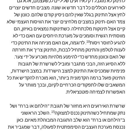
לתינוק לא מוגבל רק לאירועים שליליים לכשעצמם, אלא גם
לאירועים הכוללים כל דבר חדש או שונה. מצבים חדשים יוצרים
לחץ אצל התינוק בגלל שאין להם ניסיון קודם שלהם. כוונון של
צמד האם-תינוק במצבים מלחיצים יוצר את הוויסות העצמי שלא
קיים אצל תינוקות מלכתחילה. כשתינוקות נמצאים באיזון, הם
מווסתית רגשית וסומכים על מערכת היחסים עם האם כדי לא
10
להגיע לחוסר ויסות
. לדוגמה, אם האם מניחה את התינוק כדי
לענות לטלפון והתינוק מתחיל לבכות, התינוק צריך את חזרתה
של האם וכוונון מחדש כדי להימנע מלהיות מוכרע על ידי צער.
ללא הסיוע הזה, הבכי מתגבר ומוביל לשרשרת של תגובות
פנימיות שמכניס את התינוק למצב הישרדות. במצב הישרדות,
התינוק פועל ברמה הקדמונית ביותר, הוא מוכרח להקדיש את כל
המשאבים שלו לתפקודים הכרחיים לקיום, ובכך מוותר על
האפשרות לצמיחה פוטנציאלית.
שרשרת האירועים היא מחזור של תגובת "הילחם או ברח" ושל
15
נתק שמתחיל כשהתינוק נכנס למצוקה
. השלב הראשוני
ב"הילחם או ברח" הוא שלב התגובה המבוהלת מאיום. כאן
נכנסת מערכת העצבים הסימפתטית לפעולה, דבר שמגביר את