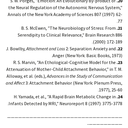
S. W. Porges, "Emotion: An Evolutionary By-product of
20.
the Neural Regulation of the Autonomic Nervous System,"
Annals of the New York Academy of Sciences 807 (1997): 62-
77.
B. S. McEwen, "The Neurobiology of Stress: From
21.
Serendipity to Clinical Relevance," Brain Research 886
(2000): 172-189.
Attachment and Loss
2: Separation: Anxiety and
J. Bowlby,
22.
Anger (New York: Basic Books, 1973).
R. S. Marvin, "An Ethological-Cognitive Model for the
23.
Attenuation of Mother-Child Attachment Behavior," in T. M.
Alloway, et al. (eds.),
Advances in the Study of Communication
and Affect
3: Attachment Behavior (New York: Plenum Press,
1977), 25-60.
H. Yamada, et al., "A Rapid Brain Metabolic Change in
24.
Infants Detected by MRI," Neuroreport 8 (1997): 3775-3778.
———————————————————————————————
—————————-