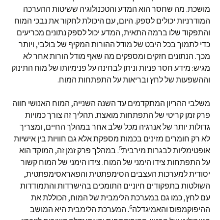
מושכת. מה שחסר הוא המדע והטכנולוגיה ששיטות ההערכה
המודרניות יכולים לספק. היום, עם היכולת לחקור את נבכי המוח
והתפקוד שלו ברמה התאית, המדע יכול לספק נתונים מכריעים
כדי לתמוך בכל היבט של מודל ההורות המקיף של בולבי, ויותר
מכך. הנתונים חזקים ומספקים מה שאף מודל הורות אחר לא
מגיש: מידע חסר פניות וניתן לבחינה על פנימיותו של מוח התינוק
וההשפעות של לחץ ובריאות על התפתחות המוח.
משלבי ההריון המתקדמים עד השנה השנייה, המוח האנושי חווה
פרק זמן קריטי של התפתחות מואצת. תהליך זה צורך כמויות
גדולות יותר של אנרגיה מכל שלב אחר במהלך החיים, ומצריך
לא רק חומרים מזינים בכמות מספקת אלא גם חוויות בין אישיות
5
אופטימליות לבגרות מירבית
. במהלך פרק זמן זה, המוקד הוא
על התפתחות צידו הימני של המוח. צידו הימני של המוח קשור
יסודית למערכות העצבים הסימפתטית והפאראסימפתטית,
השולטות בתפקודים חיוניים התומכים בהישרדות והתמודדות
עם לחץ, כמו גם במערכת הלימבית של המוח, הכוללת את
6
ההיפוקמפוס והאמיגדלה
. המערכת הלימבית היא המושב