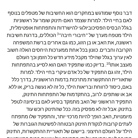
דבר נוסף שמודגש במחקרים הוא החשיבות של מטפלים בנוסף
לאם בחיי הילד. למרות שצמד האם-תינוק שומר על ראשוניות
בגלל הבסיס הפסיכוביולוגי להישרדות והתפתחות אופטימלית,
3
הילד מטפח מערך של "חיבורי חיבה"
הכוללים, בדרגת חשיבות
ראשונה, את האב או בן הזוג, כמו גם אחרים ברשת המשפחה
הקרובה וחברים. כוונון בכל אחת ממערכות היחסים האלה חשוב
לאין ערוך בגלל שהילד מקבל מידע חדש כל הזמן וכך העולם
10
מעצב אותו
. בדיוק כמו שתפקיד האם הוא לסייע בהתפתחות
הילד, זהו גם התפקיד של כל אדם עיקרי בחיי הילד. למרות
שתאוריית ההתקשרות מתרכזת בדמות הראשונית, בדרך כלל
באם, כיסוד לרווחת ובריאות הילד, כל זה לא נעשה בריק, או ללא
אב או שותפים. לרוב, בהתקדמות של התפתחות התינוק,
התפקיד הראשוני של האב מתמקד בסיוע לאם בניסיונה לטפל
בתינוק. אבל זה לא מפסיק בזה. ככל שהתינוק רוכש עוד
מיומנויות, האב הופך להיות מרכזי יותר, והתפקיד שלו מתפתח
לעתים קרובות לנקודת הזינוק הבטוחה לפשיטות הגוברות של
הילד על העולם החיצוני. ביישום של תאוריית ההתקשרות, התינוק