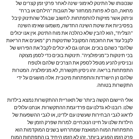
שנכונותו של התינוק לאימוני שינה לאחר פרקי זמן קצרים של
מחאה, הם לא פחות ממחזור של תגובות "הילחם או ברח"
וניתוק אשר מזיקות להתפתחות. לחשוב שבגלל שהתינוק קיבל
בפסיביות את שיטת השינה החדשה, משמעו שאימו השינה
"הצליח", הוא להבין שלא כהלכה את מוח התינוק. אין אנו יכולים
לקבל עוד את החוכמה המקובל שתינוקות רק "מאנים את הריאות
שלהם" כשהם בוכים. אנחנו גם לא יכולים לקבל את הפירוש של
בכי תינוקות כ"מניפולציה". תינוקות בוכים כדי לסמן מצוקה
ובניסיון להניע מטפל לספק את הצרכים שלהם ולטפח
התפתחות בריאה. זהו ניסיון תקשורת, לא מניפולציה. המטרות
שלהם הן הישרדות והתפתחות מיטבית. אלה מושגים על ידי
התקשרות בטוחה.
אולי היישום הקשה ביותר של תאוריית ההתקשרות נמצא בילדות
שלנו. רובנו לא גדלנו עם פרדיגמת ההתקשרות. אנחנו עלולים
לדאוג לגבי הבחירות שעשינו עם ילדינו, או לגבי ההשפעות של
הילדות שלנו על חיינו הנוכחיים. למרות שפרק הזמן של
התפתחות המוח המואצת שמתרחש בשנים המוקדמות הוא
פרק הזמן הפגיע ביותר, זהו לא הזמן היחיד בו התפתחות המוח