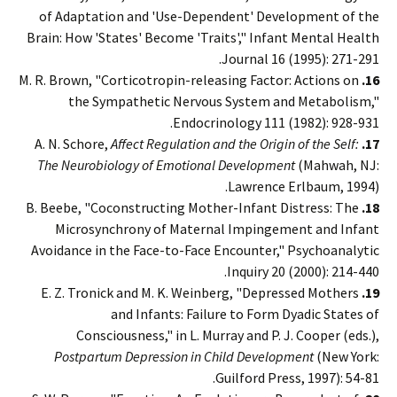
of Adaptation and 'Use-Dependent' Development of the
Brain: How 'States' Become 'Traits'," Infant Mental Health
Journal 16 (1995): 271-291.
M. R. Brown, "Corticotropin-releasing Factor: Actions on
16.
the Sympathetic Nervous System and Metabolism,"
Endocrinology 111 (1982): 928-931.
Affect Regulation and the Origin of the Self:
A. N. Schore,
17.
The Neurobiology of Emotional Development
(Mahwah, NJ:
Lawrence Erlbaum, 1994).
B. Beebe, "Coconstructing Mother-Infant Distress: The
18.
Microsynchrony of Maternal Impingement and Infant
Avoidance in the Face-to-Face Encounter," Psychoanalytic
Inquiry 20 (2000): 214-440.
E. Z. Tronick and M. K. Weinberg, "Depressed Mothers
19.
and Infants: Failure to Form Dyadic States of
Consciousness," in L. Murray and P. J. Cooper (eds.),
Postpartum Depression in Child Development
(New York:
Guilford Press, 1997): 54-81.