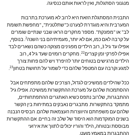
מנגנוני הסתגלות, ואין לראות אותם כנסיגה.
התבנית המסתגלת הזאת היא לרוב לא מוערכת בתרבות
המערבית והיא מוגדרת לצערנו כ"שתלטנית", "מחפשת תשומת
לב" או "מפונקת". מספר מחקרים הראו שבני שנתיים שומרים
2
על קרבה לאם כמו, אם לא יותר, מעמיתיהם בני השנה
. בנוסף,
אפילו עד גיל 3, רוב הילדים מפגינים מצוקה כשהם נשארים לבד
22
אפילו לפרקי זמן קצרים
. מחקרים רומזים שעד גיל 4, רוב
הילדים מרגישים בטוחים יותר להיפרד ויש להם פחות צורך
23
למגע וקרבה עם המטפל שלהם כדי לשמור על תחושת בטחון
.
ככל שהילדים ממשיכים לגדול, הצרכים שלהם מתפתחים אבל
ההסתמכות שלהם על מערכת ההתקשרות ממשיכה. אפילו גיל
ההתבגרות, שלרוב נתפס כשיא האתגרים ההתפתחותיים,
מתמקד בהתקשרות. מתבגרים נאבקים במתיחות בין הקשר
שלהם עם משפחתם והיווצרות העצמאות שלהם. הבסיס הנבנה
בשנים המוקדמות הוא היסוד של שלב זה בחיים. אם ההתקשרות
מבוססת ובטוחה, הילד והוריו יכולים לתווך את אירועי
ההתבגרות במאמץ מועט.