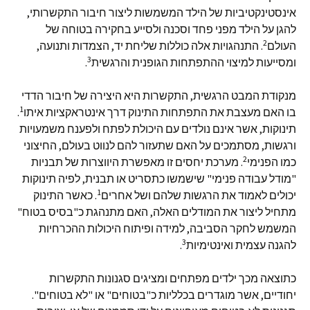
אינסטינקטיביות של הילד המשמשות ליצור חיבור התקשרותי,
להגן על הילד מפני פחד וסכנה ולסייע בחקירה בטוחה של
2
העולם
. התנהגויות אלה כוללות שליחת יד, הצמדות ותנועה,
3
ומסייעות למיצוי ההתפתחות הגופנית והרגשית
.
מנקודת המבט הרגשית, התקשרות היא היצירה של חיבור הדדי
1
בו האם מעצבת את התפתחות התינוק דרך אינטראקציות איתו
.
תינוקות, אשר אינם נולדים עם היכולת לפתח ולפענח משמעויות
ורגשות, מסתמכים על האם שתעזור להם לנווט בעולם, החיצוני
2
כמו הפנימי
. מערכת יחסים זו מאפשרת היווצרות של תבניות
"מודל עבודה פנימי" שישמשו כתסריט או תבנית, לפיה תינוקות
1
יכולים לאמוד את הרגשות שלהם ושל אחרים
. כאשר התינוק
מתחיל ליצור את המודלים האלה, האם מתנהגת כ"בסיס בטוח"
המשמש לחקר הסביבה, למידה ופיתוח היכולות ההכרחיות
3
להגנה עצמית ואינטימיות
.
כתוצאה מכך ילדים מפתחים ומציגים סגנונות התקשרות
יחודיים, אשר מוגדרים בכלליות כ"בטוחים" או "לא בטוחים".