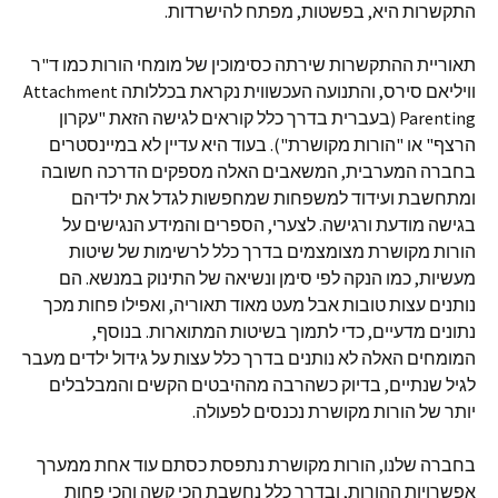
התקשרות היא, בפשטות, מפתח להישרדות.
תאוריית ההתקשרות שירתה כסימוכין של מומחי הורות כמו ד"ר
וויליאם סירס, והתנועה העכשווית נקראת בכללותה Attachment
Parenting (בעברית בדרך כלל קוראים לגישה הזאת "עקרון
הרצף" או "הורות מקושרת"). בעוד היא עדיין לא במיינסטרים
בחברה המערבית, המשאבים האלה מספקים הדרכה חשובה
ומתחשבת ועידוד למשפחות שמחפשות לגדל את ילדיהם
בגישה מודעת ורגישה. לצערי, הספרים והמידע הנגישים על
הורות מקושרת מצומצמים בדרך כלל לרשימות של שיטות
מעשיות, כמו הנקה לפי סימן ונשיאה של התינוק במנשא. הם
נותנים עצות טובות אבל מעט מאוד תאוריה, ואפילו פחות מכך
נתונים מדעיים, כדי לתמוך בשיטות המתוארות. בנוסף,
המומחים האלה לא נותנים בדרך כלל עצות על גידול ילדים מעבר
לגיל שנתיים, בדיוק כשהרבה מההיבטים הקשים והמבלבלים
יותר של הורות מקושרת נכנסים לפעולה.
בחברה שלנו, הורות מקושרת נתפסת כסתם עוד אחת ממערך
אפשרויות ההורות, ובדרך כלל נחשבת הכי קשה והכי פחות