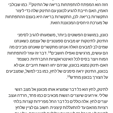
13
הזה הוא המפתח להתפתחות בריאה של התינוק
. כמו שבולבי
האמין, האם חייבת להגיע לכוונון עם התינוק שלה כדי ליצור
התקשרות בריאה. לכן, התקשרות בריאה היא בעצם ההתפתחות
של מערכת היחסים המכווננת הזאת.
כוונון, במושגים הפשוטים ביותר, משמעותו להגיב לסימני
התינוק. לתינוקות יש מבעים ספונטניים של עצמם. כשאנחנו
שמים לב למבעים האלה אנחנו מתקשרים שאנחנו מבינים מה
14
הם עושים, מרגישים ואפילו חושבים
. דבר זה עוזר להתפתחות
המוח ויוצר בסיס לכל האינטראקציות החברתיות. כשצמד
האם-תינוק נמצא בכוונון, שניהם יחוו רגשות חיוביים. אם לא
בכוונון, התינוק יראה סימנים של לחץ, כמו בכי למשל, שמצביעים
10
על הצורך בכוונון מחדש
.
לתינוק, לחץ הוא כל דבר שמוציא אותו מכוונון אל מצב רגשי
שלילי. אירועים שיוצרים רגשות מכאיבים כמו פחד, חרדה ועצב
יוצרים לחץ. אלה כוללים כל דבר החל מפרידות קצרות בלתי
רצויות מהאם עד להתעללות קיצונית. חשוב גם לציין שלחץ