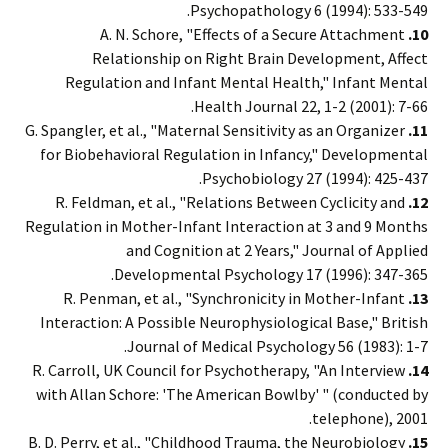
Psychopathology 6 (1994): 533-549.
A. N. Schore, "Effects of a Secure Attachment
10.
Relationship on Right Brain Development, Affect
Regulation and Infant Mental Health," Infant Mental
Health Journal 22, 1-2 (2001): 7-66.
G. Spangler, et al., "Maternal Sensitivity as an Organizer
11.
for Biobehavioral Regulation in Infancy," Developmental
Psychobiology 27 (1994): 425-437.
R. Feldman, et al., "Relations Between Cyclicity and
12.
Regulation in Mother-Infant Interaction at 3 and 9 Months
and Cognition at 2 Years," Journal of Applied
Developmental Psychology 17 (1996): 347-365.
R. Penman, et al., "Synchronicity in Mother-Infant
13.
Interaction: A Possible Neurophysiological Base," British
Journal of Medical Psychology 56 (1983): 1-7.
R. Carroll, UK Council for Psychotherapy, "An Interview
14.
with Allan Schore: 'The American Bowlby' " (conducted by
telephone), 2001.
B. D. Perry, et al., "Childhood Trauma, the Neurobiology
15.