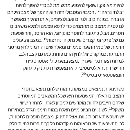
להיות מאופק, ושואף להימנע מתשומת לב כדי להפוך להיות
17
"בלתי נראה"
. הכיבוי המטבולי הזה הוא ההפך של מצב הילחם
או ברח. במונחים ביולוגיים ואבולוציוניים, אותו תהליך מאפשר
לנו לסגת ממצבים מהממים כדי לרפא פצעים ולמלא משאבים
חסרים. אבל, כתגובה לחוסר כוונון זוגי, הוא הרסני, וההשפעות
19
גם של פרקי זמן קצרים של נתק הן נחרצות
. במצב זה, עולים
הרמות של סמי הרגעה פנימיים ומאלחשים והורמוני לחץ מרסני
התנהגות כמו קורטיזול. לחץ הדם פוחת, כמו גם קצב הלב,
7
למרות האדרנלין שעדיין נמצא במערכת
. אסטרטגיית
ההישרדות האולטימטיבית הזו מאפשרת לתינוק לתחזק
20
הומאוסטאזיס בסיסי
.
כשתינוקות נמצאים במצוקה, המוח שלהם נמצא בחסדי
המצבים האלה. המשמעות היא שכל המשאבים המווסתים
שלהם חייבים להיות מוקדשים לניסיון לארגן ולהחזיר שיווי
19
משקל
. לשינויים הביוכימיים האלה במוח הימני הגדל במהירות
יש השפעות ארוכות טווח. אצל התינוק, מצבים הופכים לתכונות,
לכן ההשפעות של טראומות מוקדמות כל כך הופכות להיות חלק
15