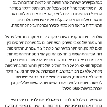
כעת מקשרים ישירות את החוויות המוקדמות המדוברות עם
נטייה מוקדמת למחלות נפש מכל הסוגים ותפקוד לקוי במהלך
6
החיים
. כמו שאתם יכולים לתאר, אם אדם אינו יכול לווסת את
הרגשות שלו והוא מוכרע בקלות על ידי אירועים מלחיצים,
התמודדות בריאה היא בלתי סבירה ומחלה עלולה להתפתח.
אולם קיימים מחקרים מעוררי תקווה. קיים מחקר רחב ומלהיב על
ההשפעה של מצבי משחק ורגש חיוביים על מערכת היחסים בין
האם לתינוק. המחקר מראה שהיכולת ליצור שמחה, התרוממות
רוח, עניין והתרגשות ביחד עם התינוק הוא המפתח להתפתחות
מוקדמת בריאה ובריאות נפשית וגופנית לכל אורך החיים. לכן,
המיקוד הוא לא רק על הצד השלילי של לחץ והחשיבות בהימנעות
מלחץ, אלא גם מכיר בחשיבות המרכזית של שמחה ואושר. הילד
נקשר לאם מווסתת, שעוזרת למצוא את מירב האפשרויות
לרגשות חיוביים ולמזער את האפשרויות לרגשות שליליים, וכך
14
יוצרת בריאות אופטימלית
.
המשמעות של כל זה להורים שמגדלים את ילדיהם בימינו היא
ברורה. אנחנו צריכים שינויים תרבותיים – שינויים בציפיות, בדעה