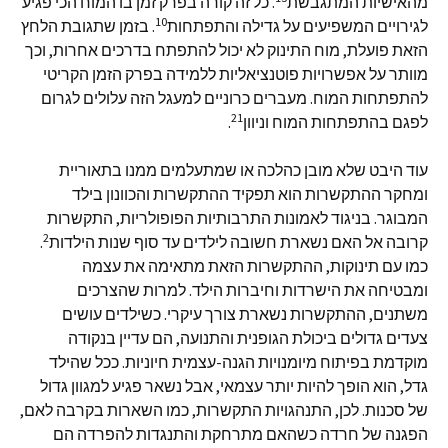
מהאישיות המתגבשת
. כל זה קורה בפרק זמן בו המוח הכי פגיע
10
לגירויים המשפיעים על גדילה והתפתחות
. בזמן שתגובת הלחץ
הזאת פועלת, מוח התינוק לא יכול להתפתח בדרכים אחרות, וכך
מוותר על אפשרויות פוטנציאליות ללמידה בפרק הזמן הקריטי
להתפתחות המוח. מעברים כרוניים למעגל הזה עלולים לגרום
21
לפגם בהתפתחות המוח וניוון
.
עוד היבט שלא מובן כהלכה או שמתעלמים ממנו בתאוריית
ומחקר ההתקשרות הוא תפקיד ההתקשרות והכוונון בילד
המבוגר. בניגוד לאמונות התרבותיות הפופולריות, התקשרות
2
קרובה אל האם נשארת חשובה לילדים עד סוף שנות הילדות
.
כמו עם תינוקות, ההתקשרות הזאת מתאימה את עצמה
ומבטיחה את הישרדות וחיברות הילד. למרות שהצרכים
משתנים, ההתקשרות נשארת צורך עיקרי. כשילדים עושים
צעדים גדולים ביכולת הגופנית והתנועה, הם עדיין בנקודה
מוקדמת בפיתוח מיומנויות הגנה-עצמית חיוניות. ככל שהילד
גדל, הוא הופך להיות יותר עצמאי, אבל נשאר פגיע למגוון גדול
של סכנות. לכן, התנהגויות התקשרות, כמו השארות בקרבה לאם,
הפגנה של חרדה כשהאם מתרחקת והתנגדות להפרדה הם