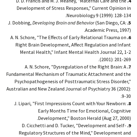
D. D. Francis and M. J. Meaney, "Maternal Care and the
4.
Development of Stress Responses," Current Opinion in
Neurobiology 9 (1999): 128-134.
Developing Brain and Behavior
(San Diego, CA:
J. Dobbing,
5.
Academic Press, 1997).
A. N. Schore, "The Effects of Early Relational Trauma on
6.
Right Brain Development, Affect Regulation and Infant
Mental Health," Infant Mental Health Journal 22, 1-2
(2001): 201-269.
A. N. Schore, "Dysregulation of the Right Brain: A
7.
Fundamental Mechanism of Traumatic Attachment and the
Psychopathogenesis of Posttraumatic Stress Disorder,"
Australian and New Zealand Journal of Psychiatry 36 (2002):
9-30.
J. Lipari, "First Impressions Count with Your Newborn:
8.
Early Months Time for Emotional, Cognitive
Development," Boston Herald (Aug 27, 2000).
D. Cicchetti and D. Tucker, "Development and Self-
9.
Regulatory Structures of the Mind," Development and