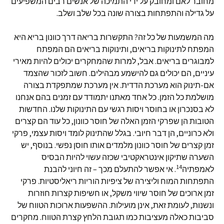
מחובר לאם ומחובק על ידי התמיכה של אנשים רבים המשפיעים
על גדילה והתפתחות בצורה שונה בכל שלב ושלב.
מה המשמעות של כל זה? התקשרות בריאה דרך כוונון בריא היא
המפתח לתינוקות בריאים, ותינוקות בריאים הם המפתח
למבוגרים בריאים. אבל, למרות שהמחקרים יכולים להיות מאירי
עיניים, הם יכולים גם להישמע מבהילים. חשוב לזכור שהצמד
אם-תינוק הוא מערכת הדדית. אין מערכת שמתפקדת בצורה
מושלמת כל הזמן. כל אחד מאתנו יתמודד עם זמנים בהם אנחנו
לא בסנכרון או בחוסר ויסות רגשי עם התינוקות שלנו. החדשות
הטובות הן שפרקי הזמן האלה של חוסר כוונון, כל עוד הם קצרים
ולא כרוניים, הן דבר חיובי. בגלל שהתינוק לומד ויסות עצמי, פרקי
זמן קצרים של חוסר כוונון מלמדים אותו חוסן נפשי. בנוסף, יש
השערה שתיקון אינטראקטיבי שכזה עשוי להיות הבסיס
14
לאמפתיה
. אי אפשר להתעלם מכך – זה חיוני להבנת
התפתחות המוח וליצירה של ציפיות הוריות ריאליסטיות. פרקי
זמן ארוכים של חוסר שיווי משקל, או חשיפות קצרות חוזרות
ונשנות, לעומת זאת, אינן מועילות. ההשפעות ארוכות הטווח של
סביבות כאלה מעציבות כמו תגובת הלחץ קצרת הטווח. מחקרים