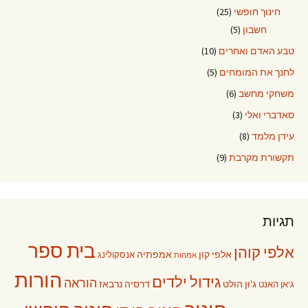
חינוך חופשי
(25)
חשבון
(5)
טבע האדם ואחרים
(10)
לחנך את המומחים
(5)
משחקי מחשב
(6)
סאדברי ואלי
(3)
עידן מלמד
(8)
תקשורת מקרבת
(9)
תגיות
בית ספר
אלפי קוהן
אלפי קון
אמפתיה
אנסקולינג
אמהות
הורות
גידול ילדים
הוראה
ג'ון הולט
דרסיה נרבאז
ג'אן האנט