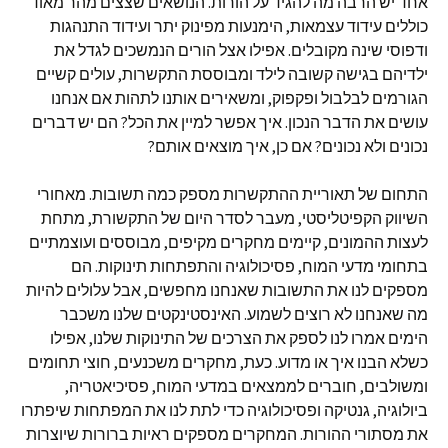
אחד יש הרבה מה להגיד על הורות. הנושאים שצצים מהר מאוד
כוללים עידוד עצמאות, הימנעות מפינוק יתר ועידוד התנהגות
ודפוסי שינה מקובלים. אפילו אצל הורים הנמשכים לגדל את
ילדיהם בגישה קשובה לילד ומבוססת התקשרות, עולים קשיים
הגורמים לבלבול ופקפוק, ומשאירים אותנו לתהות אם אנחנו
עושים את הדבר הנכון. איך אפשר למיין את הכל? הם יש דברים
נכונים ולא נכונים? אם כן, איך מוצאים אותם?
התחום של תאוריית ההתקשרות מספק כמה תשובות. מאחורי
השיווק הקפיטליסטי, מעבר לסדר היום של התקשורת, מתחת
לעצות ההמונים, קיימים מחקרים מקיפים, מבוססים ועוצמתיים
בתחומי מדעי המוח, פסיכולוגיה והתפתחות תינוקות. הם
מספקים לנו את התשובות שאנחנו מחפשים, אבל עלולים להיות
מה שאנחנו לא רוצים לשמוע. האינסטינקטים שלנו משכבר
הימים אמרו לנו לספק את הצרכים של התינוקות שלנו, אפילו
כשלא הבנו איך או מדוע. כעת, מחקרים משכנעים, חוצי תחומים
ומשולבים, חוברים לממצאים במדעי המוח, פסיכיאטריה,
ביולוגיה, גנטיקה ופסיכולוגיה כדי לתת לנו את המפתחות שיפתרו
את מסתורי ההורות. המחקרים מספקים ראיות ברורות שיוצרות