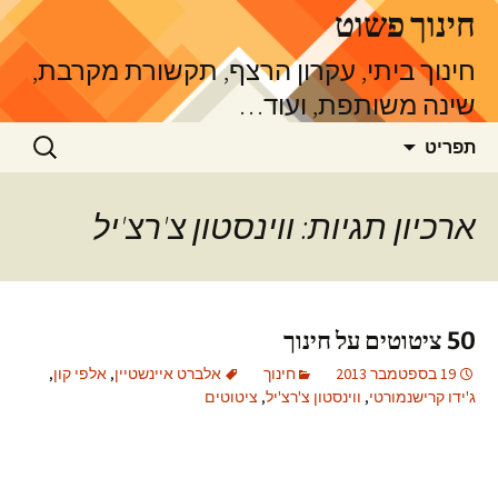
דלג
חינוך פשוט
תוכן
חינוך ביתי, עקרון הרצף, תקשורת מקרבת,
שינה משותפת, ועוד…
חיפוש:
תפריט
ארכיון תגיות: ווינסטון צ'רצ'יל
50 ציטוטים על חינוך
19 בספטמבר 2013
חינוך
אלברט איינשטיין
,
אלפי קון
,
ג'ידו קרישנמורטי
,
ווינסטון צ'רצ'יל
,
ציטוטים