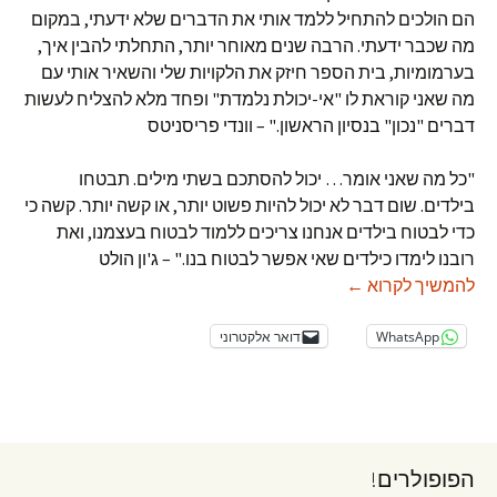
הם הולכים להתחיל ללמד אותי את הדברים שלא ידעתי, במקום
מה שכבר ידעתי. הרבה שנים מאוחר יותר, התחלתי להבין איך,
בערמומיות, בית הספר חיזק את הלקויות שלי והשאיר אותי עם
מה שאני קוראת לו "אי-יכולת נלמדת" ופחד מלא להצליח לעשות
דברים "נכון" בנסיון הראשון." – וונדי פריסניטס
"כל מה שאני אומר… יכול להסתכם בשתי מילים. תבטחו
בילדים. שום דבר לא יכול להיות פשוט יותר, או קשה יותר. קשה כי
כדי לבטוח בילדים אנחנו צריכים ללמוד לבטוח בעצמנו, ואת
רובנו לימדו כילדים שאי אפשר לבטוח בנו." – ג'ון הולט
50 ציטוטים על חינוך
להמשיך לקרוא
←
WhatsApp
דואר אלקטרוני
הפופולרים!