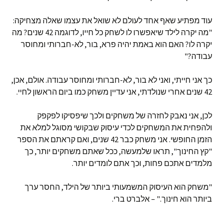
עוד מפתיע שאף אחד לעולם לא שואל את עצמו שאלה מצחיקה:
"מה יקרה לילד שיאפשרו לו לשחק כל חייו, לדוגמה 42 שנים? מה
יקרה לו? האם הוא באמת יהיה פרא, בור, לא-חברותי ומחוסר
עבודה?"
כך אני חייתי, ואני לא בור, לא-חברותי ומחוסר עבודה. אולם, אכן,
42 שנים אחרי שנולדתי, אני עדיין משחק כמו ביום הראשון לחיי.
לכן, אני נאבק לחזרה של משחקים ולכך שיפסיקו לפקפק
ולהפחית את המשחקים לכדי עיסוק שבקושי מסוגל למלא את
הזמן החופשי. אני משחק כבר 42 שנים, ואם קראתם את הספר
"קץ החינוך", תראו שלמעשה, ככל שאתם משחקים יותר, כך
מלמדים אתכם פחות, וכך אתם לומדים יותר.
"משחק הוא העיסוק המשמעותי ביותר של הילד, החסר ערך
ביותר הוא חינוך." – אלברט ברי.