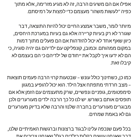
אפילו אם הם משיגים הרבה, זה לא מגיע מזרימה, אלא מתוך
כפיה "לעשות משהו" מעצמם כדי לפצות על רמיסתם.
מיותר לומר, משבר אמצע החיים יכול להיות התוצאה, דבר
שגורר לא רק בעיות קריירה אלא גם בעיות במערכת היחסים,
כיוון שאף אחד לא יכול להזדהות אם הם פועלים מתוך דמות
במקום ממהותם. וכמובן, קונפליקט עם ילדיהם גם יהיה סוגיה, כי
הם לא ידעו איך לקבל את ייחודם של ילדיהם כי הם בעצמם לא
קיבלו זאת.
כמו כן, כשחינוך כולל עונש – שבטעות קרוי הרבה פעמים תוצאות
– מצב חרדתי מתפתח אצל הילד. הוא יכול להופיע במגוון
סימפטומים, גופניים ונפשיים, שרק מתעצמים עם הזמן אלא אם
תופסים אותם בשורש. יש לנו כל כך הרבה ילדים מעורערים ולכן
מבוגרים מעורערים בחברה שלנו! והרבה שלא בדיוק מעורערים
גם לא באמת שמחים.
בכל פעם שנכפה עלינו לבגוד ברצונות וברגשות האמיתיים שלנו,
דבר שאנחנו עושים בקלות כילדים בגלל שאנחנו צריכים את