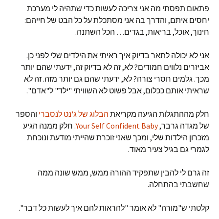
פתאום תפסתי מה אני צריכה לעשות כדי שתהיה לי מערכת
יחסים איתם, והדרך בה אני מסתכלת על כל הבט של חייהם:
חינוך, אוכל, בריאות, בגדים… הכל השתנה.
אני לא יכולה לתאר בדיוק איך ראיתי את הילדים שלי לפני כן.
אביזרים נלווים חמודים? לא, זה לא בדיוק זה, ידעתי שהם יותר
מכך. גלמים חסרי צורה? לא, ידעתי שהם גם יותר מזה. זה לא
שראיתי אותם ככלום, אבל פשוט לא השוויתי "ילד" ל"אדם".
חלק מההתגלות הגיעה מקריאת
הבלוג של ג'נט לנסברי
והספר
של מגדה גרבר,
Your Self Confident Baby
. חלק ממנה הגיע
מזכרון הילדות שלי, ומכך שאני זוכרת שהייתי מודעת ונוכחת
לגמרי גם בגיל צעיר מאוד.
זה גרם לי להבין שתפקיד ההורה ממש, ממש שונה ממה
שחשבתי בהתחלה.
קלטתי ש"מורה" לא אומר "להראות להם איך לעשות כל דבר".