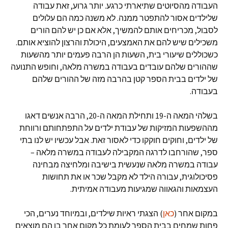
העבודה מהסיוטים שתיארתי כרגע. יותר גרוע, זאת עבודה
שלילדים אסור להתפטר ממנה. לא משנה כמה הם עלולים
לסבול, מכריחים אותם להמשיך, אלא אם כן יש להם הורים
משכילים שיש להם את האמצעים, היכולת והרצון להוציא אותם.
כשכוללים שיעורי בית, השעות הן הרבה פעמים יותר מהשעות
שההורים שלהם עובדים בעבודה במשרה מלאה, וחופש התנועה
של ילדים בבית הספר קטן בהרבה מזה של ההורים שלהם
בעבודה.
בשלהי המאה ה-19 ותחילת המאה ה-20, הרבה אנשים דאגו
מההשפעות המזיקות של עבודת ילדים על התפתחותם ורווחת
של ילדים, וחוקים חוקקו כדי לאסור זאת. אבל עכשיו יש לנו בתי
ספר, שהורחבו לדרגה המקבילה לעבודה במשרה מלאה –
עבודה במשרה מלאה שנעשית בישיבה ומלחיצה מבחינה
פסיכולוגית, עבורה הילד לא מקבל שכר או את תחושות
העצמאות והגאווה שמגיעות מעבודה אמיתית.
במקום אחר (
כאן
) הצגתי ראיות שילדים, ובמיוחד נערים, הכי
פחות שמחים בבית הספר לעומת כל מקום אחר בו הם מוצאים