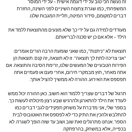
זה נעשה הכי טוב על ידי דוגמה אישית – על ידי המוסר
המשפחתי, כמו שגרת צחצוח השיניים לפני השינה, החזרת
דברים למקומם, סידור המיטה, תליית המגבות שלנו.
מעודדים למידה גם על ידי כך שלא מונעים מהתוצאות ללמד את
הילד – אלא אם כן יש סכנה לבריאותם.
תוצאות לא "ניתנות", כמו שאני שומעת הרבה הורים אומרים:
"אני צריכה לתת לך תוצאה". זו לא תוצאה, זה קנס. תוצאות הן
הפירות הטבעיים של המעשים שלנו, זרימת הסיבה והתוצאה. אם
אתה מאחר, חוץ מבמקרי חירום, אחרי פעם או פעמיים אתה
תפספס את האירוע. ההורה לא ממשיך להציל אותך.
תרגול של דברים שצריך ללמוד הוא חשוב. כאן ההורה יכול ממש
לעודד את הילד להתארגן ולהרגיש שבע רצון מיכולתו לעשות כך.
בספר שלי, אני מדברת על משחק תפקידים לגבי דברים כמו
להתלבש ולהכין את התיק כדי לא לפספס את האוטובוס לבית
הספר. אנחנו מתרגלים זאת שוב ושוב עד שזה הופך לשגרה. לא
בכפייה, אלא במשחק, בהרפתקה.