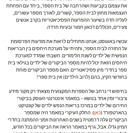
את עצמם בקביעות ושהרחבה של בית הספר, ביחד עם הפחתת
העצמאות מחוץ לבית הספר, קשורים, לאורך מספר עשורים,
לעליה חדה בשיעור ההפרעות הפסיכיאטריות בקרב אנשים
צעירים, הכוללים דכאון חמור ובעיות חרדה.
עכשיו באוגוסט, אנחנו מתחילים לראות את מודעות הפרסומת
על החזרה לבית הספר, ותהיתי על מערכת היחסים בין הבריאות
הנפשית של ילדים לשנת הלימודים. חשבתי שמדד למערכת
היחסים הזאת יכול להיות מספר הביקורים של ילדים בגילאי בית
ספר בחדרי מיון פסיכיאטריים. האם מספר הביקורים פוחת
בחודשי הקיץ, בהם (לרוב הילדים) אין בית ספר?
בחיפוש די נרחב של הספרות המקצועית מצאתי רק מקור מידע
ציבורי זמין אחד בנושא – במאמר אינטרנטי העוסק בביקורי
החירום של ילדים במרכז בריאות הנפש ילדים של קונטיקט
בהארטפורד (
כאן
). החלק העיקרי במאמר היה שמספר
הביקורים עלה דרמטית בשנים האחרונות וזמני ההמתנה בחדרי
המיון גדלו. אבל, גרף במאמר הראה את הביקורים בכל חודש,