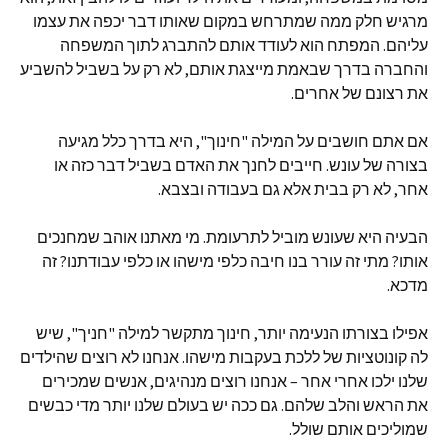
מרגיש חלק ממה שמתרחש במקום שאותו דבר יכפה את עצמו
עליהם. המפתח הוא לעודד אותם להתברג לתוך המשפחה
והחברה בדרך שבאמת מייצגת אותם, לא רק על בשביל להשביע
את רצונם של אחרים.
אם אתם חושבים על המילה "חינוך", היא בדרך כלל מגיעה
בצורה של עונש. חייבים לחנך את האדם בשביל דבר כזה או
אחר, לא רק בבית אלא גם בעבודה ובצבא.
הבעיה היא שעונש מוביל לתרעומת. מי מאתנו אוהב שמחנכים
אותו? מתי זה עורר בנו חיבה כלפי מישהו או כלפי עבודתנו? זה
מדכא.
אפילו בצורתו הנעימה יותר, חינוך מתקשר למילה "חניך", שיש
לה קונוטציות של ללכת בעקבות מישהו. אנחנו לא רוצים שהילדים
שלנו ילכו אחרי אחר – אנחנו רוצים מנהיגים, אנשים שמכירים
את הראש והלב שלהם. גם ככה יש בעולם שלנו יותר מדי כבשים
שמוליכים אותם שולל.