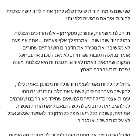
ש:
ישנם מומחי הורות שיגידו שלא לחנך את הילד זו גישה עצלנית
להורות. איך את מרגשיה כלפי זה?
ת:
הטלת משמעת, עונשים, פסקי זמן – אלה הדרכים העצלות.
כמו להגיד שוב ושוב, "אמרתי לך אלף פעמים… אתה אף פעם
לא מקשיב?" את מכירה את הדברים השגרתיים שהורים
אומרים. אלה תגובות שגרתיות, לא מענה נוכח, אותנטי ועל
המקום שמתאים באמת לאירוע. תגובתיות היא עצלנות. מענה
יצירתי דורש הרבה מאמץ.
גידול ילד להיות נאמן לעצמו דורש להיות מכווננן באמת לילד,
להקשיב מעבר למילים, לשמוע את הלב. זה דורש גם המון
עימות-עצמי כדי להתייחס לנושאים שהילד מעורר בנו שגורמים
לנו להגיב. זאת לרוב מטלה קשה וכואבת. זאת הורות מעשית
אמיתית, קשובה בכל רגע וצופה כל הזמן כדי לאפשר שגשוג אבל
לא על מנת לשלוט או לגבור.
ש:
כל הורה רוצה את מפתח הזהב לגידול ילד מחונך. מה העצות