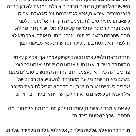
האישור של הורינו, הרגשת חרדה היא בלתי נמנעת. לא רק חרדה
לגבי מצבים ואירועים, אלא לגבי עצמנו. וזה לא נעלם, אפילו
כשאנחנו מתייחסים לתסמינים. זה רק יורד אל מתחת לפני
השטח. זה גורם לחיים להיות קשים לעיכול. יש מין תחושה לא
נוחה שנוכחת כמעט כל הזמן. אנחנו מסווים אותה, אבל היא לא
חולפת. היא נוגסת בנו, מפיקה תחושה של אי שביעות רצון.
חרדה כזאת כלפי עצמנו נוטה לפקפוק עצמי. אך, פקפוק עצמי
מסווה לרוב על ידי אגו נחוש. אנחנו מרגישים שאנחנו כל הזמן
צריכים "להוכיח" את עצמנו. רוב החרדה שאנשים סובלים ממנה
בשלב מאוחר יותר מגיעה מהחרדה להשביע את רצונם של
אחרים כשהיינו צעירים. שוב, זה הדבר שמוביל לתופעת משבר
גיל העמידה, כשאדם מתעורר לכך שחייו היו בגידה בהווייתו.
ש:
את אומרת שאיומים, עונשים ופסקי זמן הם מחוץ לתחום. מה
הפתרון שלך לשליטה בילדים?
ת:
הדבר הוא לא שליטה בילדים, אלא לסייע להם בלמידה שלהם.