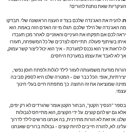
העיקריות שאת נותנת להורים?
ת:
להניח את האג'נדה שלכם בצד זו העצה הראשונה שלי. תבדקו
מה האג'נדה של הילד שלכם. תגלו מי זה האדם הזה באמת. הוא
יראה לכם אם תפקחו את העיניים והאוזניים. לאחר מכן תעבדו
איתו בשיתוף פעולה. תתייחסו לצרכים של כל המשפחה, תעזרו
לו לראות איך הוא נכנס למערכת – איך הוא יכול ליצור קשר עמוק,
אך לא לאבד את עצמו במערכת היחסים.
הורות מודעת משמעותה לעזור לילד לגלות ולפתח חוסן נפשי,
יצירתיות, אופי. הכל כבר שם – המטרה שלנו היא לספק סביבה
מזינה שמוציאה את זה החוצה. כך מתפתח חיים בעלי חינוך
עצמי.
בספר "הנסיך הקטן", הבחור הקטן אומר שהורדים לא רק יפים,
אלא גם יש להם קוצים. על ידי הקוצים, הוא מתייחס לגבולות
שלנו. אז זאת לא הורות מתירנית, בה אנחנו מרשים לילד לדרוך
עלינו. לא, להורה חייבים להיות קוצים – גבולות ברורים שאנחנו