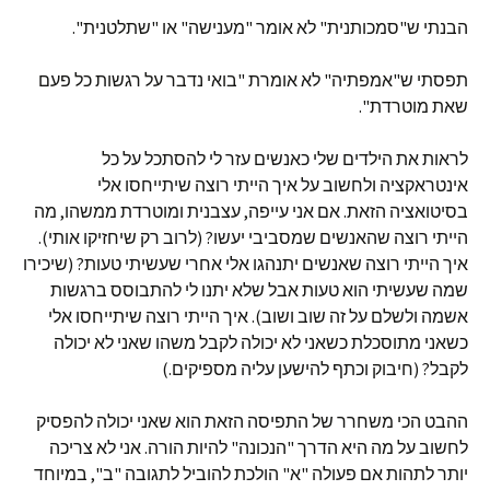
הבנתי ש"סמכותנית" לא אומר "מענישה" או "שתלטנית".
תפסתי ש"אמפתיה" לא אומרת "בואי נדבר על רגשות כל פעם
שאת מוטרדת".
לראות את הילדים שלי כאנשים עזר לי להסתכל על כל
אינטראקציה ולחשוב על איך הייתי רוצה שיתייחסו אלי
בסיטואציה הזאת. אם אני עייפה, עצבנית ומוטרדת ממשהו, מה
הייתי רוצה שהאנשים שמסביבי יעשו? (לרוב רק שיחזיקו אותי).
איך הייתי רוצה שאנשים יתנהגו אלי אחרי שעשיתי טעות? (שיכירו
שמה שעשיתי הוא טעות אבל שלא יתנו לי להתבוסס ברגשות
אשמה ולשלם על זה שוב ושוב). איך הייתי רוצה שיתייחסו אלי
כשאני מתוסכלת כשאני לא יכולה לקבל משהו שאני לא יכולה
לקבל? (חיבוק וכתף להישען עליה מספיקים.)
ההבט הכי משחרר של התפיסה הזאת הוא שאני יכולה להפסיק
לחשוב על מה היא הדרך "הנכונה" להיות הורה. אני לא צריכה
יותר לתהות אם פעולה "א" הולכת להוביל לתגובה "ב", במיוחד