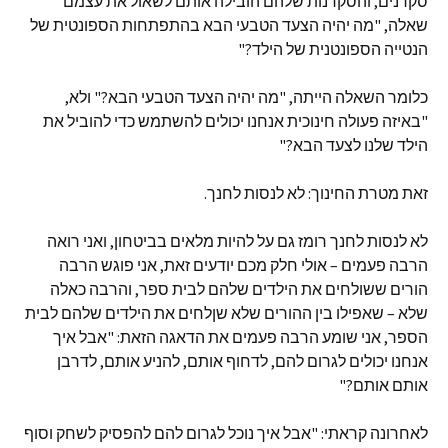
סקרנים, והסקרנות שלהם הובילה אותם לשאול את עצמם
שאלה, "מה יהיה הצעד הטבעי הבא בהתפתחות הספונטית של
הנטייה הספונטנית של הילד?"
כלומר השאלה הייתה, "מה יהיה הצעד הטבעי הבא?" ולא,
"באיזה פעולה חינוכית אנחנו יכולים להשתמש כדי להוביל את
הילד שלנו לצעד הבא?"
זאת מטרת החינוך: לא לנסות לחנך.
לא לנסות לחנך רומז גם על להיות מלאים בביטחון, ואני רואה
הרבה פעמים – אולי חלק מכם יודעים זאת, אני פוגש הרבה
הורים ששולחים את הילדים שלהם לבית ספר, והרבה כאלה
שלא – שאפילו בין ההורים שלא שןלחים את הילדים שלהם לבית
הספר, אני שומע הרבה פעמים את הדאגה הזאת: "אבל איך
אנחנו יכולים לגרום להם, לדחוף אותם, להניע אותם, לדרבן
אותם אותם?"
לאחרונה קראתי: "אבל איך נוכל לגרום להם להפסיק לשחק וסוף