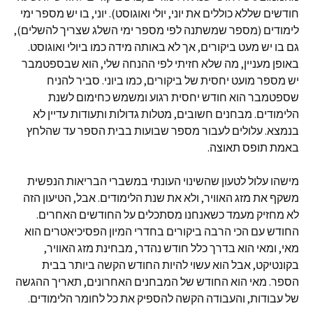
חודשים שללא כוללים את יוני, יולי ואוגוסט). יוני, בו יש מספר ימי
לימודים (מספר שמשתנה לפי מספר ימי השלג שצריך להשלים),
גם בו יש מעט ביקורים, אך לא באותה מידה כמו ביולי ואוגוסט.
באופן מעניין, מה שלא חזיתי לפי ההנחה שלי, הוא שבספטמבר
יש מספר מועט יחסית של ביקורים, כמו ביוני. סביר להניח
שספטמבר הוא חודש יחסית רגוע ומשמש כחימום לשנת
הלימודים. מבחנים חשובים, מטלות גדולות ותעודות עדיין לא
בנמצא. עלולים לעבור מספר שבועות בבית הספר עד שהלחץ
באמת תופס תאוצה.
מישהו עלול לטעון שהשינוי העונתי במשברי הבריאות הנפשית
משקף את מזג האוויר, ולא את שנת הלימודים. אבל, הטיעון הזה
לא מחזיק מעמד כשאנחנו מסתכלים על החודשים האחרים.
החודש עם הכי הרבה ביקורים בחדרי המיון הפסיכיאטרים הוא
מאי, ומאי הוא בדרך כלל חודש נהדר, מבחינת מזג האוויר,
בקונטיקט, אבל הוא עשוי להיות החודש הקשה ביותר בבית
הספר. מאי הוא החודש של המבחנים האחרונים, תאריך ההגשה
של עבודות, והעבודה הקשה להספיק את כל לחומר הלימודים.