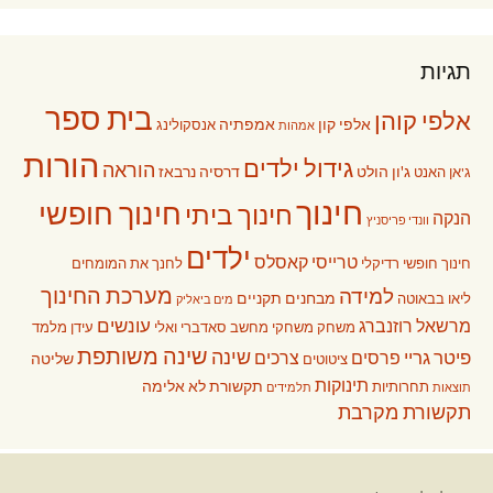
תגיות
בית ספר
אלפי קוהן
אלפי קון
אמפתיה
אנסקולינג
אמהות
הורות
גידול ילדים
הוראה
ג'ון הולט
דרסיה נרבאז
ג'אן האנט
חינוך
חינוך חופשי
חינוך ביתי
הנקה
וונדי פריסניץ
ילדים
טרייסי קאסלס
חינוך חופשי רדיקלי
לחנך את המומחים
מערכת החינוך
למידה
מבחנים תקניים
ליאו בבאוטה
מים ביאליק
עונשים
מרשאל רוזנברג
משחק
משחקי מחשב
סאדברי ואלי
עידן מלמד
שינה משותפת
שינה
פיטר גריי
פרסים
צרכים
שליטה
ציטוטים
תינוקות
תקשורת לא אלימה
תחרותיות
תוצאות
תלמידים
תקשורת מקרבת