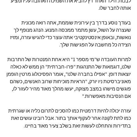
לבכות. הילד האחד רץ להביא את השמיכה האהובה עליו ומציע
אותה לחבר שלו.
בעודך נוסע בדרך בין עירונית שוממת, אתה רואה מכונית
שעצרה על השול, עשן מתמר ממכסה המנוע. הנהג מנופף לך
נואשות, ובאופן אינסטינקטיבי אתה עוצר כדי להגיש עזרה, ומזיז
הצידה כל מחשבה על הפגישות שלך.
למרות העובדה ש"מי מספר 1" היא אחת המנטרות של התרבות
שלנו, דוגמאות של התנהגות "פרו-חברתית" הן ממש לא כאלה
יוצאות דופן. "אפילו בחברה שלנו", אומר הפסיכולוג מרטין הופמן
מאוניברסיטת ניו יורק, "הראיות מוכיחות שרוב האנשים, כשהם
פוגשים מישהו במצב מצוקה, יעשו מהלך מאוד מהיר לעזור לו,
אם הנסיבות מאפשרות."
עזרה יכולה להיות דרמטית כמו להסכים לתרום כליה או שגרתית
כמו לתת לקונה אחר לעקוף אותך בתור. אבל רובינו עושים זאת
בתדירות והתחלנו לעשות זאת
בשלב צעיר מאוד בחיינו.