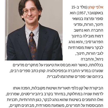
אלפי קוהן
(נולד ב-15
באוקטובר, 1957) הוא
סופר ומרצה בנושאי
חינוך, הורות, ומדעי
החברה. הוא נחשב
דמות מובילה בחינוך
הפרוגרסיבי, והוא נוהג
לבקר גישות מסורתיות
לגבי הורות, חינוך,
ניהול, והחברה
בכללותה, כאשר הוא מבסס את טיעוניו על מחקרים מדעיים
שנערכו במדעי החברה ובפסיכולוגיה. קוהן כתב ספרים רבים,
ביניהם שני ספרים שתורגמו לעברית.
הביקורת של קון כלפי תאוריות ושיטות מקובלות, הפכה אותו
לדמות שנויה במחלוקת, במיוחד בקרב ביהביוריסטים, שמרנים,
ואלו התומכים בשיטות שהוא נוהג לבקר, כגון תחרותיות, תכניות
המבוססות על תמריצים, משמעת מסורתית, מבחנים תקניים,