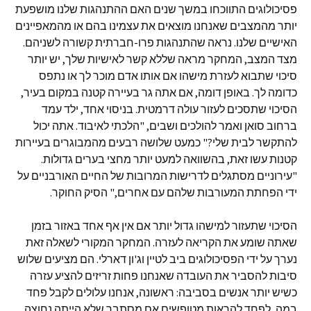
פסיכולוגים התווכחו במשך שנים האם ההתנהגות שלנו מושפעת
יותר מהמצבים שאנחנו מוצאים את עצמינו בהם או מהמאפיינים
האישיים שלנו. נראה שהתנהגות פרו-חברתית קשורה לשניהם.
מצד המצב, המחקר מראה שללא קשר לאישיות שלך, יש יותר
סיכוי שתבוא לעזרת מישהו אם אותו אדם מוכר לך או נתפס
כדומה לך. באופן דומה, אם אתה גר בעיירה קטנה במקום בעיר,
הסיכוי שתסכים לעזור עולה דרמטית. בניסוי אחד, ילד עמד
ברחוב סואן ואמר להולכים ושבים, "הלכתי לאיבוד. אתה יכול
להתקשר לבית שלי?" כמעט שלושה רבעים מהמבוגרים בעיירות
קטנות עשו זאת, בהשוואה למעט יותר מחצי בערים גדולות.
"עירוניים מסתגלים לדרישות המרובות של החיים האורבניים על
ידי הפחתת המעורבות שלהם עם אחרים," הסיק החוקר.
הסיכוי שתעזור למישהו גדול יותר אם אין אף אחד באזור בזמן
שאתה שומע את הקריאה לעזרה. המחקר המקורי לשאלה זאת
נערך על ידי הפסיכולוגים ביב לטיין וג'ון דארלי. הם מציעים שלוש
סיבות להסביר את העובדה שאנחנו פחות זריזים להציע עזרה
כשיש יותר אנשים בסביבה: ראשונה, אנחנו עלולים לקבל פחד
במה, לפחד להראות מטופשים אם מסתבר שלא הייתה נחוצה