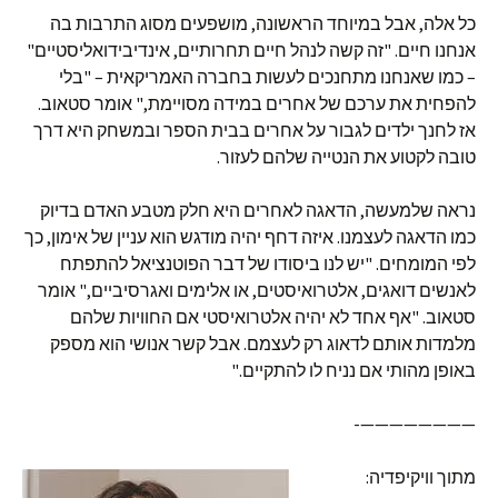
כל אלה, אבל במיוחד הראשונה, מושפעים מסוג התרבות בה
אנחנו חיים. "זה קשה לנהל חיים תחרותיים, אינדיבידואליסטיים"
– כמו שאנחנו מתחנכים לעשות בחברה האמריקאית – "בלי
להפחית את ערכם של אחרים במידה מסויימת," אומר סטאוב.
אז לחנך ילדים לגבור על אחרים בבית הספר ובמשחק היא דרך
טובה לקטוע את הנטייה שלהם לעזור.
נראה שלמעשה, הדאגה לאחרים היא חלק מטבע האדם בדיוק
כמו הדאגה לעצמנו. איזה דחף יהיה מודגש הוא עניין של אימון, כך
לפי המומחים. "יש לנו ביסודו של דבר הפוטנציאל להתפתח
לאנשים דואגים, אלטרואיסטים, או אלימים ואגרסיביים," אומר
סטאוב. "אף אחד לא יהיה אלטרואיסטי אם החוויות שלהם
מלמדות אותם לדאוג רק לעצמם. אבל קשר אנושי הוא מספק
באופן מהותי אם נניח לו להתקיים."
————————-
מתוך וויקיפדיה: