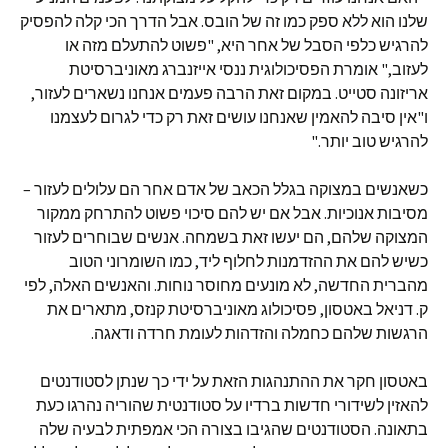
שלנו הוא ללא ספק כמו זה של הובס. אבל הדרך הכי קלה להפסיק
להרגיש כלפי הסבל של אחר היא, "פשוט להתעלם מזה או
לעזוב," אומרת הפסיכולוגית ננסי אייזנברג מאוניברסיטת
אריזונה סטייט. במקום זאת הרבה פעמים אנחנו נשארים לעזור,
ו"אין סיבה להאמין שאנחנו עושים זאת רק כדי לגרום לעצמנו
להרגיש טוב יותר."
כשאנשים במצוקה בגלל הכאב של אדם אחר הם עלולים לעזור –
מסיבות אנוכיות. אבל אם יש להם סיכוי פשוט להתרחק ממקור
המצוקה שלהם, הם יעשו זאת בשמחה. אנשים שבוחרים לעזור
כשיש להם את ההזדמנות לחלוף ליד, כמו השומרוני הטוב
מהברית החדשה, לא מונעים מחוסר נוחות. והאנשים האלה, לפי
ק. דניאל באטסון, פסיכולוג מאוניברסיטת קנזס, מתארים את
הרגשות שלהם כחמלה והזדהות לעומת חרדה ודאגה.
באטסון חקר את ההתנהגות הזאת על ידי כך שנתן לסטודנטים
להאזין לשידורי חדשות ברדיו על סטודנטית שהוריה נהרגו כעת
בתאונה. הסטודנטים שהגיבו בצורה הכי אמפתית לבעיה שלה