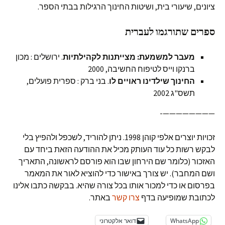
ציונים, שיעורי בית, ושיטות החינוך הרגילות בבתי הספר.
ספרים שתורגמו לעברית
מעבר למשמעת: מצייתנות לקהילתיות
. ירושלים : מכון
ברנקו וייס לטיפוח החשיבה, 2000
החינוך שילדינו ראויים לו
. בני ברק : ספרית פועלים,
תשס"ג 2002
————————-
זכויות יוצרים אלפי קוהן 1998. ניתן להוריד, לשכפל ולהפיץ בלי
לבקש רשות כל עוד העותק מכיל את ההודעה הזאת ביחד עם
האזכור (כלומר שם הירחון שבו הוא פורסם לראשונה, התאריך
ושם המחבר). יש צורך באישור כדי להוציא לאור את המאמר
בפרסום או כדי למכור אותו בכל צורה שהיא. בבקשה כתבו אלינו
לכתובת שמופיעה בדף
צרו קשר
באתר.
WhatsApp
דואר אלקטרוני