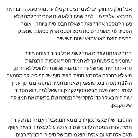
אבל חלק מהחוקרים לא מרוצים רק מלדעת מתי פעולה חברתית
תתבצע ועל ידי מי. "למה שנעזור לאנשים אחרים?" למה שלא
נעזור למספר אחד? זאת השאלה הבסיסית ביותר," אומר
הפסיכולוג מאוניברסיטת מסצ'וסטס ארוין סטאוב, שנאבק
בבעיה הזאת מאז אמצע שנות השישים.
ברור שאנחנו עוזרים אחד לשני. אבל ברור באותה מידה
שהמניעים לעשות כך לא תמיד חסרי אנוכיות. התנהגות
פרו-חברתית, שמשמעה התנהגות שכוונתה להועיל לאחרים,
היא לא בהכרח אלטרואיסטית. הפילוסוף של הפוליטיקה מהמאה
ה-17 תומס הובס, שהאמין שאנחנו תמיד מתנהגים מתוך עניין
עצמי, נראה פעם מביא כסף לקבצן. כנשאל למה, הוא הסביר
שזה היה בעיקר כדי להקל על המצוקה שלו בראותו את המצוקה
של הקבצן.
ההסבר שלו יצלצל נכון לרבים מאיתנו. אבל האם זה מה שקורה
תמיד: עזרה במטרה להרגיש טוב או להועיל לעצמינו באיזה אופן?
האם אלטרואיזם אמיתי הוא מיתוס של סיפורי התנ"ך? רבים