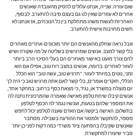
שום עזרה. שנייה, אנחנו עלולים להסיק מהעובדה שאנשים
אחרים לא עוזרים שאין לנו גם בעצם סיבה להתערב. לבסוף,
האחריות לעשות משהו מתחלקת בין כל הנוכחים, אז אנחנו לא
חשים מחויבות אישית להתערב.
אבל נראה שחלק מהאנשים הם יותר מוכוונים-אחרים מאחרים
בלי קשר למצב. אנשים שמרגישים בשליטה על מה שקורה ושיש
להם צורך מועט באישור מאחרים הם בעלי הסיכוי הרב ביותר
לעזור לאחרים. בדומה, אנשים במצב רוח טוב, אפילו אם הוא
זמני, נוטים במיוחד לעזור. "תרגיש טוב, עשה טוב" הוא הכלל
הכללי, חוקרים אומרים, בלי קשר לאם אתה מרגיש טוב כי היה לך
יום מוצלח במשרד או, נגיד, כי מצאת כסף ברחוב. במחקר אחד,
אנשים קיבלו שיחת טלפון מאישה שאמרה שהמרכזנית נתנה לה
את המספר שלהם בטעות, ועכשיו נגמר לה הכסף לטלפון
בתשלום. האישה ביקשה אם האדם שענה לטלפון יכול לחפש
מספר, להתקשר ולמסור את ההודעה בשבילה. מסתבר
שאנשים שקיבלו בהפתעה ציוד משרדי כמה דקות לפני כן יותר
סביר שיעזרו למתקשרת.