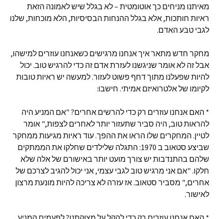
מאיתנו מניחים כך אוטומטית – לא בגלל שיש לאמונה הזאת
ראיות חותכות, אלא בגלל ההנחות הבסיסיות, הלא מוכחות, שלנו
לגבי טבע האדם.
מחקר חדש מתאר איך אנחנו מרגישים כשאנחנו עוזרים למישהו,
אבל זה לא אומר שניגשנו לעזרת אדם זה כדי להרגיש טוב. יכול
להיות שפעלנו מתוך דחף פשוט לעזור. למעשה יש ראיות טובות
לקיומו של אלטרואיזם אמיתי. חישבו:
* האם אנחנו עוזרים רק כדי להרשים אחרים? "אם המניע היה
להראות טוב, היה סביר שתעזור יותר לאחרים לצפות," אומר
לטיין. המחקרים שלו הראו את ההפך. עוד ראיות מגיעות ממחקר
שביצע סטאוב ב 1970: התגלה שלילדים שחלקו את הממתקים
שלהם בהתנדבות יש צורך מועט יותר באישורם של אלה שלא
חלקו. "אם אני מרגיש טוב לגבי עצמי, אני יכול להגיב לצרכם של
אחרים," מסביר סטאוב. אז עזרה לא צריכה להיות מונעת מרצון
לאישור.
* האם אנחנו עוזרים רק כדי להקל על מצוקתנו? לפעמים המניע