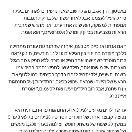
באטסון, דרך אגב, נהג לחשוב שאנחנו עוזרים לאחרים בעיקר
כדי להועיל לעצמנו. אבל לאחר עשור של בדיקת תגובות
אמפתיות למצוקה, הוא שינה את דעתו. "אני מרגיש שמרבית
הראיות מצביעות בכיוון קיומו של אלטרואיזם," הוא אומר.
* אם אנחנו אנוכיים מטבענו, איך זה שהתנהגות עוזרת מתחילה
כל כך מוקדם בחיינו? בין הגילאים 10 ל 14 חודשים, תינוק יראה
לרוב מוטרד כשמישהו אחר נופל או בוכה. ללא ספק עצוב בגלל
העצבות של מישהו אחר, הילד עשוי לחפש נחמה בחיק אמו.
בשנתו השנייה, ילד יתחיל לנחם בדרך בסיסית, כמו ללטף את
הראש של מישהו שנראה שהוא בכאב. "התדירות (של התנהגות
זו) תשתנה, אבל רוב הילדים יעשו זאת לפעמים," אומרת
אייזנברג.
עד שהילדים מגיעים לגיל 3 או 4, התנהגות פרו-חברתית היא
נפוצה. קבוצה אחת של חוקרים הסריטה 26 ילדים בגילאי 3 עד 5
במשך 30 שעות של משחק חופשי וצילמה בערך 1,200 מעשים
של שיתוף, עזרה, ניחום ושיתוף פעולה. ילדים יכולים להיות