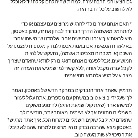
גם הציעו הכי הרבה עזרה, למרות שהיה להם קל להגיד לא וכלל
לא לחשוב על כל הדבר הזה.
* האם אנחנו עוזרים כדי להרגיש מרוצים עם עצמנו או כדי
להתחמק מאשמה? הדרך הברורה לבחון את זה, טוען באטסון,
היא לראות איך אנחנו מרגישים אחרי שלמדנו ש"מישהו אחר"
בא לעזרת הנפגעת. אם באמת אכפת לנו רק מלטפוח לעצמנו על
השכם (או מלברוח מצביטות אשמה), נתעקש על להיות
המושיעים. אבל לפעמים אנחנו דואגים רק לוודא שהאדם שצריך
לקבל עזרה מקבל אותה, ללא קשר למי שמגיש את העזרה. זה
מצביע על מניע אלטרואיסטי אמיתי
תדמיין שאתה אחד הנבדקים במחקר חדש של באטסון. נאמר
לך שעל ידי ביצוע טוב במשחק עם מספרים, אתה עלול לעזור
למישהו אחר (שאת קולו שמעת הרגע) להימנע משוקים
חשמליים מתונים אך לא נעימים. מאוחר יותר, מודיעים לך
שהאדם לא יקבל שוקים חשמליים למרות הכל. איך אתה מרגיש?
באטסון מצא שהרבה נבדקים היו מרוצים למרות שהם לא קיבלו
את הסיכוי לעשות מעשה טוב.