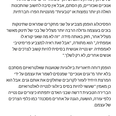
אנוכיים ואכזריים, מן הסתם, אבל אין סיבה לחשוב שהתכונות
האלה הן יותר נפוצות או "טבעיות" מהנטיות הפרו-חברתיות.
הפסיכולוג הופמן מצביע על שני מחקרים שמראים שתינוקות
בוכים בעוצמה גדולה הרבה יותר מצליל של בכי של תינוק מאשר
מצליל אחר, חזק באותה מידה. "זה לא מה שאני קורא לו
אמפתיה," הוא מתוודה, "אבל זאת ראיה למצביע פרימיטיבי
לאמפתיה. יש נטייה אנושית בסיסית להיות קשוב לצרכים של
אנשים אחרים, לא רק לשלך."
הופמן דוחה תיאוריות ביולוגיות שטוענות שאלטרואיזם מסתכם
בלא יותר מ"גנים אנוכיים" שמנסים לשמר את עצמם על ידי
המרצת היחיד לעזור לקרובים שחולקים את אותם גנים. אבל הוא
כן מאמין "שעשוי להיות בסיס ביולוגי לנטייה לאלטרואיזם.
הברירה הטבעית דרשה שבני האדם יתפתחו כיצורים עם נטייה
כלפי עזרה, הושעה, הגנה על אחרים מסכנה" כמו כלפי הצרכים
של עצמם.