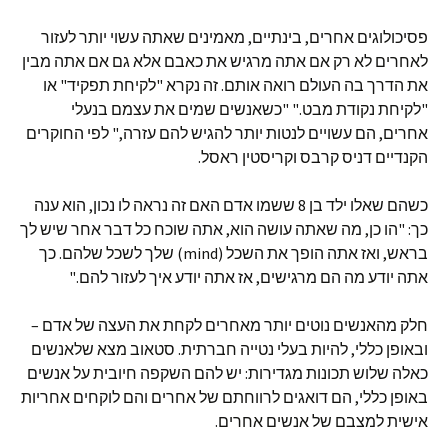
פסיכולוגים אחרים, בינתיים, מאמינים שאתה עשוי יותר לעזור
לאחרים לא רק אם אתה מרגיש את כאבם אלא גם אם אתה מבין
את הדרך בה העולם רואה אותם. זה נקרא "לקיחת תפקיד" או
"לקיחת נקודת מבט." "כשאנשים שמים את עצמם בנעלי
אחרים, הם עשויים לנטות יותר להגיש להם עזרה," לפי החוקרים
הקנדיים דניס קרבס וקריסטין ראסל.
כשהם שאלו ילד בן 8 ששמו אדם האם זה נראה לו נכון, הוא ענה
כך: "הו כן, מה שאתה עושה הוא, אתה שוכח כל דבר אחר שיש לך
בראש, ואז אתה הופך את השכל (mind) שלך לשכל שלהם. כך
אתה יודע מה הם מרגישים, אז אתה יודע איך לעזור להם."
חלק מהאנשים נוטים יותר מאחרים לקחת את העצה של אדם –
ובאופן כללי, להיות בעלי נטייה חברתית. סטאוב מצא שלאנשים
כאלה שלוש תכונות מגדירות: יש להם השקפה חיובית על אנשים
באופן כללי, הם דואגים לרווחתם של אחרים והם לוקחים אחריות
אישית למצבם של אנשים אחרים.