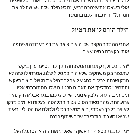
לחקור את את המחשבות שגורמות לך לסבל באותה סיטואציה”.
אולי תשאלו את עצמכם “רגע, זה לא הילד שלה שעושה לה את
המוות?” זה יתבהר לכם בהמשך.
הילד הורס לי את הטיול
אחרי ההסבר הקצר שלי היא הוציאה את דף העבודה ושיתפה
אותי בקצרה בסיטואציה:
“היינו בטיול, רק אנחנו המשפחה ותוך כדי נסיעה ערן ביקש
שנעצור בגן משחקים שלא היה במסלול שלנו. אמרתי לו שזה לא
הזמן ואנחנו צריכים להגיע ליער להתחיל את הטיול. הוא התעקש
והתחיל "להדליק" את האחים הקטנים שלו. הסתובבתי אליו
וניסיתי בהתחלה לבקש ממנו שיתנהג כמו בוגר אבל זה רק נהייה
גרוע יותר. מהר מאוד הסיטואציה התלהטה וצעקות ואיומים נזרקו
לאוויר. כל כך כעסתי, הוא ממש הרס לי ולכולם את הטיול!” ראיתי
שהיא נסערת והודתי לה על השיתוף הכנה.
“מה כתבת בסעיף הראשון?” שאלתי אותה. היא הסתכלה על