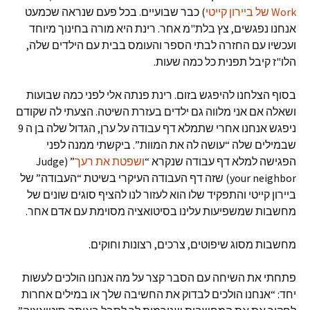
Work של ביירון קייטי
) כבר שבועיים. בכל פעם שנראה שכמעט
אנחנו נפגשים, צץ בלת"מ אחר. רינת היא מורה בחינוך מיוחד
ועכשיו עם החזרה לבתי הספר והעומס בבית עם הילדים שלה,
הלו"ז קיבל תפנית כל כמה שעות.
בסוף הצלחנו להיפגש בזום. רינת פנתה אלי לפני כמה שבועות
ושאלה אם אני מלווה גם ילדים בעזרת השיטה. הצעתי לה שקודם
ניפגש אנחנו אחרי שתמלא דף עבודה על ערן, הגדול שלה בן ה 9
שבמילים שלה “עושה לה את המוות”. ביקשתי ממנה לפני
הפגישה למלא דף עבודה שנקרא “
ושפטת את רעך
” (Judge
your neighbor) שזה דף העבודה העיקרי בשיטת “העבודה” של
ביירון קייטי והתפקיד שלו הוא לעזור לנו להציף סוגים שונים של
מחשבות שמשפיעות עלינו בסיטואציה מסוימת עם אדם אחר.
מחשבות מסוג שיפוטים, צרכים, רצונות וחוקים.
פתחתי את השיחה עם הסבר קצר על מה אנחנו הולכים לעשות
יחד: “אנחנו הולכים לבדוק את החשיבה שלך או במילים אחרות