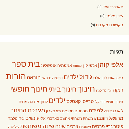
סאדברי ואלי
(3)
עידן מלמד
(8)
תקשורת מקרבת
(9)
תגיות
בית ספר
אלפי קוהן
אלפי קון
אמפתיה
אנסקולינג
אמהות
הורות
גידול ילדים
הוראה
ג'ון הולט
דרסיה נרבאז
ג'אן האנט
חינוך
חינוך חופשי
חינוך ביתי
הנקה
וונדי פריסניץ
ילדים
טרייסי קאסלס
חינוך חופשי רדיקלי
לחנך את המומחים
מערכת החינוך
למידה
מבחנים תקניים
ליאו בבאוטה
מים ביאליק
עונשים
מרשאל רוזנברג
משחק
משחקי מחשב
סאדברי ואלי
עידן מלמד
שינה משותפת
שינה
פיטר גריי
פרסים
צרכים
שליטה
ציטוטים