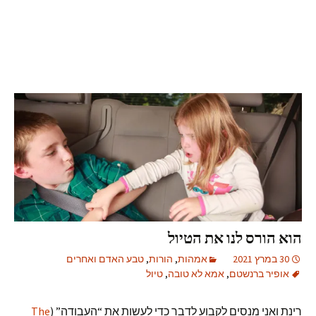
הוא הורס לנו את הטיול
30 במרץ 2021
אמהות
,
הורות
,
טבע האדם ואחרים
אופיר ברנשטם
,
אמא לא טובה
,
טיול
רינת ואני מנסים לקבוע לדבר כדי לעשות את “העבודה” (
The