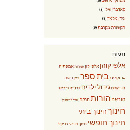
משחקי מחשב
(6)
סאדברי ואלי
(3)
עידן מלמד
(8)
תקשורת מקרבת
(9)
תגיות
אלפי קוהן
אלפי קון
אמפתיה
אמהות
בית ספר
אנסקולינג
ג'אן האנט
גידול ילדים
ג'ון הולט
דרסיה נרבאז
הורות
הוראה
הנקה
וונדי פריסניץ
חינוך
חינוך ביתי
חינוך חופשי
חינוך חופשי רדיקלי