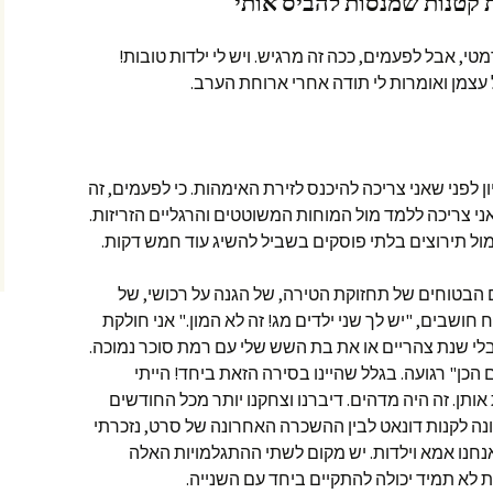
י, אבל לפעמים, ככה זה מרגיש. ויש לי ילדות טובות!
 עצמן ואומרות לי תודה אחרי ארוחת הערב.
ן לפני שאני צריכה להיכנס לזירת האימהות. כי לפעמים, זה
אני צריכה ללמד מול המוחות המשוטטים והרגליים הזריזות.
 מול תירוצים בלתי פוסקים בשביל להשיג עוד חמש דקות.
 הבטוחים של תחזוקת הטירה, של הגנה על רכושי, של
ושבים, "יש לך שני ילדים מג! זה לא המון." אני חולקת
לי שנת צהריים או את בת השש שלי עם רמת סוכר נמוכה.
ום הכן" רגועה. בגלל שהיינו בסירה הזאת ביחד! הייתי
תן. זה היה מדהים. דיברנו וצחקנו יותר מכל החודשים
נה לקנות דונאט לבין ההשכרה האחרונה של סרט, נזכרתי
חנו אמא וילדות. יש מקום לשתי ההתגלמויות האלה
לא תמיד יכולה להתקיים ביחד עם השנייה.