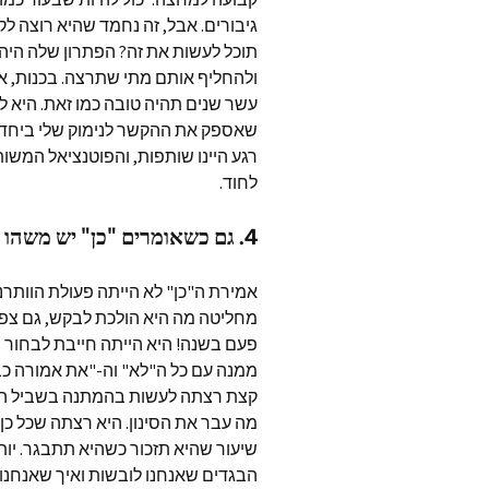
גיבורים. אבל, זה נחמד שהיא רוצה ל
תוכל לעשות את זה? הפתרון שלה היה ל
ולהחליף אותם מתי שתרצה. בכנות, א
עשר שנים תהיה טובה כמו זאת. היא לא
שאספק את ההקשר לנימוק שלי ביחד ע
רגע היינו שותפות, והפוטנציאל המשו
לחוד.
4. גם כשאומרים "כן" יש משהו שלילי
אמירת ה"כן" לא הייתה פעולת הוותר
מחליטה מה היא הולכת לבקש, גם צפית
פעם בשנה! היא הייתה חייבת לבחור מ
ממנה עם כל ה"לא" וה-"את אמורה כב
קצת רצתה לעשות בהמתנה בשביל הד
מה עבר את הסינון. היא רצתה שכל כן 
שיעור שהיא תזכור כשהיא תתבגר. יותר
הבגדים שאנחנו לובשות ואיך שאנחנו מב