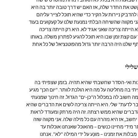
קשט את החדר שלה, אז האם יש דרך טובה יותר בה היא
הדביק ניירות על הקיר כדי שהיא תוכל לצייר עליהם
ני מקווה שהשיחה הבלתי נמנעת שלנו על קעקועים בעוד
 הייתה צריכה שאני אגיד לא. היא רק הייתה צריכה
ם קצת זמן שבו היא תוכל להגיע לפתרון משלה. באותו
תף שלנו היה הרבה יותר גדול מהפוטנציאל של כל אחת
נות ואי-הסדר שחשבתי שהיא תהיה. בזמן שצפיתי בה
י בה מחליטה על מה היא הולכת לוותר. "יום הכן" מגיע
ה חשוב לה במכלול ה"כן-ים" הגדול. זה חינוך שמנעתי
ר לדעת" שלי. היא הייתה צריכה לשים את הדברים שהיא
ברים שהיא ממש רצתה. זה היה מרתק ומעודד לראות
יחשב, אז היא נזהרה עם כל מילה שלה. אני מקווה שזה
 מידי מחיינו כנשים – מהאוכל שאנחנו אוכלות עד
לות את זמנינו – מוּנַע על ידי המילה "לא". אנחנו