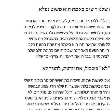
 בכלל – ללכת לקנות דונאט, להבריז מבית ספר וארוחת
ת שהיו פשוטות ומתוקות – נסיעה לקַנְיון בשביל לראות
, תלבושת של גיבור-על שעשויה כולה מנייר. הדבר הכי
לא הייתה בקשה אחת לצעצועים. כמעט כל מה שהיא
ל אותי ואת אחותה. היא בילתה את יומה בהזנת הלב
 הייתה הפעם האחרונה שביליתי יום בהזנת הלב שלה
בית נקי או בכל ה"אמור-ים" וה"צריך-ים" שלי?
צא לי לעשות את זה. הילדה בת השש הסופר מילולית שלי
 כמה בקשות בלתי אפשריות שלא חרגו מהן. הבקשה
יא ואחותה יכולות לצייר על הקירות עם מרקרים. לא
רציתי להפר את החוזה ולהגיד, "אה, אין מצב". אבל גם לא רציתי 32 ציורים שונים של ביימקס
קירות. אז דיברנו על זה. דיברנו על זה שזאת החלטה
ה שבועות היא בכלל לא תאהב דמויות מהסרט שישה