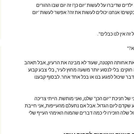
ם ילדים שדיברו על לעשות 'יום כן'! זה יום שבו ההורים
קשים! אנחנו יכולים לעשות את זה? אפשר לעשות 'יום
ה אין לנו כבלים".
א?"
ת אחותה הקטנה, שעוד לא מבינה את הרעיון, אבל תאהב
 חוקים: בלי לנסוע יותר משעה מחוץ לעיר, בלי צבע קבוע
ת מעל 100 ש"ח ושום דבר שיכול לפגוע בנו או בכל אחד אחר. לבסוף קבענו
ל חניכת "יום הכן" שלנו, ואני מותשת. הייתי צריכה
שקדם ליום הגדול. אבל אם נתעלם מהעייפות, אני חייבת
ול שלה הזכירו לי כמה דברים שהמוח האימהי העייף שלי