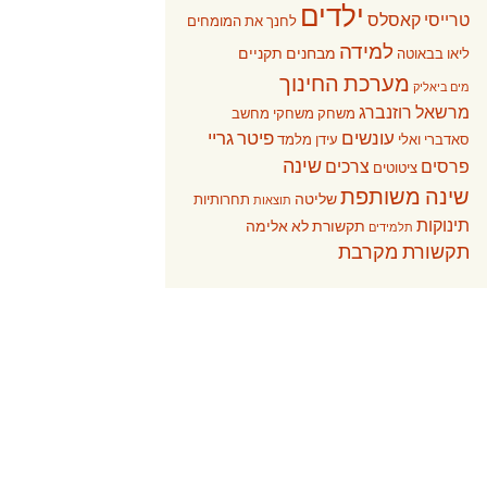
ילדים
טרייסי קאסלס
לחנך את המומחים
למידה
מבחנים תקניים
ליאו בבאוטה
מערכת החינוך
מים ביאליק
מרשאל רוזנברג
משחק
משחקי מחשב
עונשים
פיטר גריי
סאדברי ואלי
עידן מלמד
שינה
פרסים
צרכים
ציטוטים
שינה משותפת
שליטה
תחרותיות
תוצאות
תינוקות
תקשורת לא אלימה
תלמידים
תקשורת מקרבת