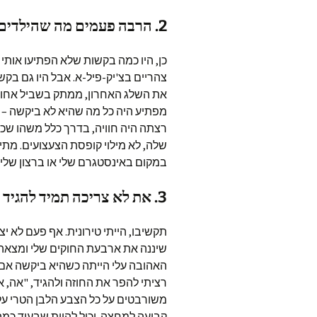
2. הרבה פעמים מה שהילדים שלנו רוצים באמת הוא פשוט נפלא
כן, היו כמה בקשות שלא הפתיעו אותי
צהריים בצ'יק-פיל-א. אבל היו גם בקשו
את השלג האחרון, ממתק בשביל אחותה
מפתיע היה כל מה שהיא לא ביקשה – 
רצתה היה חוויה, בדרך כלל משהו שכל
שלה, לא מילוי קופסת הצעצועים. מתי
במקום באינסטגרם שלי או ברצון שלי ל
3. את לא צריכה תמיד להגיד "לא" בשביל, את יודעת, להגיד לא
תקשיבו, הייתי טירונית. אף פעם לא י
שיננה את ארבעת החוקים שלי ומצאה
האהובה עלי הייתה כשהיא ביקשה אם ה
משורבטים על כל הצבע הלבן הטרי על ה
קבועה למחצה. יכול להיות שבעוד כמ