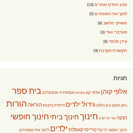
טבע האדם ואחרים
(10)
לחנך את המומחים
(5)
משחקי מחשב
(6)
סאדברי ואלי
(3)
עידן מלמד
(8)
תקשורת מקרבת
(9)
תגיות
בית ספר
אלפי קוהן
אלפי קון
אמפתיה
אנסקולינג
אמהות
הורות
גידול ילדים
הוראה
ג'ון הולט
דרסיה נרבאז
ג'אן האנט
חינוך
חינוך חופשי
חינוך ביתי
הנקה
וונדי פריסניץ
ילדים
טרייסי קאסלס
חינוך חופשי רדיקלי
לחנך את המומחים