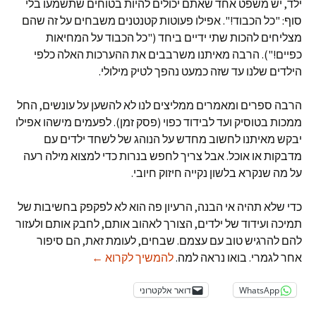
ילד, יש משפט אחד שאתם יכולים להיות בטוחים שתשמעו בלי
סוף: "כל הכבוד!". אפילו פעוטות קטנטנים משבחים על זה שהם
מצליחים להכות שתי ידיים ביחד ("כל הכבוד על המחיאות
כפיים!"). הרבה מאיתנו משרבבים את ההערכות האלה כלפי
הילדים שלנו עד שזה כמעט נהפך לטיק מילולי.
הרבה ספרים ומאמרים ממליצים לנו לא להשען על עונשים, החל
ממכות בטוסיק ועד לבידוד כפוי (פסק זמן). לפעמים מישהו אפילו
יבקש מאיתנו לחשוב מחדש על הנוהג של לשחד ילדים עם
מדבקות או אוכל. אבל צריך לחפש בנרות כדי למצוא מילה רעה
על מה שנקרא בלשון נקייה חיזוק חיובי.
כדי שלא תהיה אי הבנה, הרעיון פה הוא לא לפקפק בחשיבות של
תמיכה ועידוד של ילדים, הצורך לאהוב אותם, לחבק אותם ולעזור
להם להרגיש טוב עם עצמם. שבחים, לעומת זאת, הם סיפור
חמש סיבות להפסיק להג
אחר לגמרי. בואו נראה למה.
להמשיך לקרוא
←
WhatsApp
דואר אלקטרוני