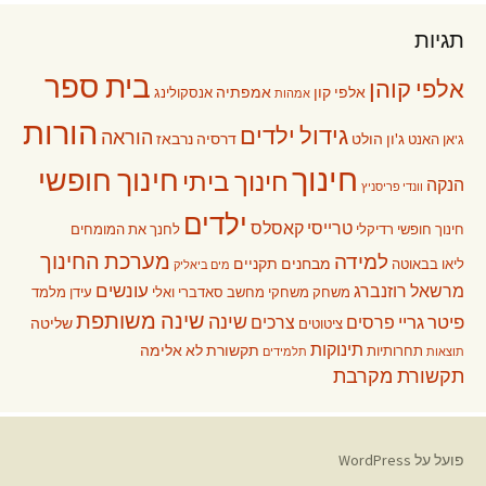
תגיות
בית ספר
אלפי קוהן
אלפי קון
אמפתיה
אנסקולינג
אמהות
הורות
גידול ילדים
הוראה
ג'ון הולט
דרסיה נרבאז
ג'אן האנט
חינוך
חינוך חופשי
חינוך ביתי
הנקה
וונדי פריסניץ
ילדים
טרייסי קאסלס
חינוך חופשי רדיקלי
לחנך את המומחים
מערכת החינוך
למידה
מבחנים תקניים
ליאו בבאוטה
מים ביאליק
עונשים
מרשאל רוזנברג
משחק
משחקי מחשב
סאדברי ואלי
עידן מלמד
שינה משותפת
שינה
פיטר גריי
פרסים
צרכים
שליטה
ציטוטים
תינוקות
תקשורת לא אלימה
תחרותיות
תוצאות
תלמידים
תקשורת מקרבת
פועל על WordPress