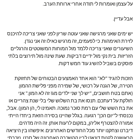
על עצמן ואומרות לי תודה אחרי ארוחת הערב.
אבל עדיין.
יש ימים שאני מרגישה שאני עוטה שריון לפני שאני צריכה להיכנס
לזירת האימהות. כי לפעמים, זה מרגיש כאילו זה אני נגדן.
השיעורים שאני צריכה ללמד מול המוחות המשוטטים והרגליים
הזריזות. בית נקי מול ידיים דביקות. שעת שינה מול תירוצים בלתי
פוסקים בשביל להשיג עוד חמש דקות.
הזכות להגיד "לא" הוא אחד האמצעים הבטוחים של תחזוקת
הטירה, של הגנה על רכושי, של שמירה מפני פלישת ההמון.
(אתם בטח חושבים, "יש לך שני ילדים מג! זה לא המון." אני
חולקת על דעתכם. תנסו את בת השלוש שלי בלי שנת צהריים או
את בת השש שלי עם רמת סוכר נמוכה. תאמינו לי, הן המון). אבל,
נכנסתי ל"יום הכן" רגועה. בגלל שהיינו בסירה הזאת ביחד! הייתי
אמורה להצטרף אליהן, במקום לרעות אותן. זה היה מדהים.
דיברנו וצחקנו יותר מכל החודשים האחרונים. איפשהו בין היציאה
הראשונה לקנות דונאט לבין ההשכרה האחרונה של סרט, נזכרתי