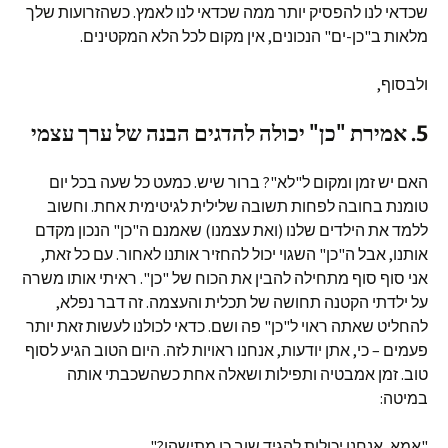
שכדאי לנו להפסיק יותר ממה שכדאי לנו לאמץ. כשהזרועות שלך
מלאות ב"כן-ים" הנכונים, אין מקום לכל הלא המקטינים.
ולבסוף,
5. אמירת "כן" יכולה להדגים הבנה של ערך עצמי
האם יש זמן ומקום ל"לא"? ברור שיש. כמעט כל שעה בכל יום
טומנת בחובה לפחות תשובה שלילית לגיטימית אחת. וחשוב
ללמד את הילדים שלנו (ואת עצמנו) שאמנם ה"כן" הנכון מקדם
אותנו, אבל ה"כן" השגוי יכול להחזיר אותנו לאחור. עם כל זאת,
אני סוף סוף מתחילה להבין את הכוח של "כן". ראיתי אותו משרה
על ילדתי הקטנה תחושה של תכלית והעצמה. זה דבר נפלא,
להחליט שאתה ראוי ל"כן" פה ושם. כדאי לכולנו לעשות זאת יותר
פעמים – כי, אתן יודעות, אנחנו ראויות לזה. היום הטוב הגיע לסוף
טוב. זמן אמבטיה ותפילות ושאלה אחת כשהשכבתי אותה
במיטה:
"אמא, אנחנו יכולות להגיד שוב כן מתישהו?"