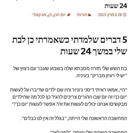
24 שעות
28 במרץ 2015
הורות
יום הכן
,
כן
,
מג קונלי
5 דברים שלמדתי כשאמרתי כן לבת
שלי במשך 24 שעות
בת השש שלי חזרה מסבתא שלה בשבוע שעבר עם ניצוץ של
"יש לי רעיון מבריק" בעיניה.
"היי, אמא! ראיתי דיסני ג'וניור והיו שם ילדים שדיברו על לעשות
'יום כן'! זה יום שבו ההורים צריכים להגיד כן! לכל מה שהילדים
מבקשים! אנחנו יכולים לעשות את זה? אפשר לעשות 'יום כן'?"
המחשבה הראשונה שלי הייתה, "בגלל זה אין לנו כבלים".
המחשבה השנייה שלי הייתה, "למה לא?"