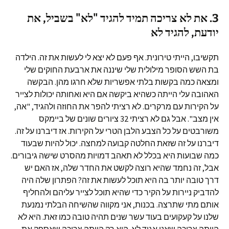
3. את לא צריכה תמיד להגיד "לא" בשביל, את
יודעת, להגיד לא
תקשיבו, הייתי טירונית. אף פעם לא יצא לי לעשות את זה. הילדה
בת השש הסופר מילולית שלי שיננה את ארבעת החוקים שלי
ומצאה כמה בקשות בלתי אפשריות שלא חרגו מהן. הבקשה
האהובה עלי הייתה כשהיא ביקשה אם היא ואחותה יכולות לצייר
על הקירות עם מרקרים. לא רציתי להפר את החוזה ולהגיד, "אה,
אין מצב". אבל גם לא רציתי 32 ציורים שונים של ביימקס
משורבטים על כל הצבע הלבן הטרי על הקירות. אז דיברנו על זה.
דיברנו על זה שזאת החלטה קבועה למחצה. יכול להיות שבעוד
כמה שבועות היא בכלל לא תאהב דמויות מהסרט שישה גיבורים.
אבל, זה נחמד שהיא רוצה לקשט את החדר שלה, אז האם יש
דרך טובה יותר בה היא תוכל לעשות את זה? הפתרון שלה היה
להדביק ניירות על הקיר כדי שהיא תוכל לצייר עליהם ולהחליף
אותם מתי שתרצה. בכנות, אני מקווה שהשיחה הבלתי נמנעת
שלנו על קעקועים בעוד עשר שנים תהיה טובה כמו זאת. היא לא
הייתה צריכה שאני אגיד לא. היא רק הייתה צריכה שאספק את