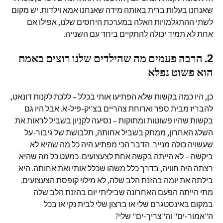
שאנחנו בעלות ברית באותה מידה שאנחנו אמא וילדות. יש מקום
לשתי ההתגלמויות האלה במערכת היחסים שלנו, אפילו אם
אחת לא תמיד יכולה להתקיים ביחד עם השנייה.
2. הרבה פעמים מה שהילדים שלנו רוצים באמת
הוא פשוט נפלא
כן, היו כמה בקשות שלא הפתיעו אותי בכלל – ללכת לקנות דונאט,
להבריז מבית ספר וארוחת צהריים בצ'יק-פיל-א. אבל היו גם
בקשות שהיו פשוטות ומתוקות – נסיעה לקַנְיון בשביל לראות את
השלג האחרון, ממתק בשביל אחותה, תלבושת של גיבור-על
שעשויה כולה מנייר. הדבר הכי מפתיע היה כל מה שהיא לא
ביקשה – לא הייתה בקשה אחת לצעצועים. כמעט כל מה שהיא
רצתה היה חוויה, בדרך כלל משהו שכלל אותי ואת אחותה. היא
בילתה את יומה בהזנת הלב שלה, לא מילוי קופסת הצעצועים.
מתי הייתה הפעם האחרונה שביליתי יום בהזנת הלב שלה
במקום באינסטגרם שלי או ברצון שלי לבית נקי או בכל
ה"אמור-ים" וה"צריך-ים" שלי?