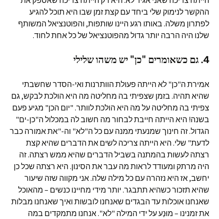
ההקשר לנימוק שלי ביחד עם קצת זמן שבו היא תוכל להגיע
לפתרון משלה. באותו רגע היינו שותפות, והפוטנציאל המשותף
שלנו היה הרבה יותר גדול מהפוטנציאל של כל אחת לחוד.
4. גם כשאומרים "כן" יש משהו שלילי
אמירת ה"כן" לא הייתה פעולת הוותרנות ואי-הסדר שחשבתי
שהיא תהיה. בזמן שצפיתי בה מחליטה מה היא הולכת לבקש, גם
צפיתי בה מחליטה על מה היא הולכת לוותר. "יום הכן" מגיע פעם
בשנה! היא הייתה חייבת לבחור מה חשוב לה במכלול ה"כן-ים"
הגדול. זה חינוך שמנעתי ממנה עם כל ה"לא" וה-"את אמורה כבר
לדעת" שלי. היא הייתה צריכה לשים את הדברים שהיא קצת
רצתה לעשות בהמתנה בשביל הדברים שהיא ממש רצתה. זה
היה מרתק ומעודד לראות מה עבר את הסינון. היא רצתה שכל כן
יחשב, אז היא נזהרה עם כל מילה שלה. אני מקווה שזה שיעור
שהיא תזכור כשהיא תתבגר. יותר מידי מחיינו כנשים – מהאוכל
שאנחנו אוכלות עד הבגדים שאנחנו לובשות ואיך שאנחנו מבלות
את זמנינו – מוּנַע על ידי המילה "לא". אנחנו מתמקדים במה