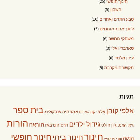
חינוך חופשי
(25)
חשבון
(5)
טבע האדם ואחרים
(10)
לחנך את המומחים
(5)
משחקי מחשב
(6)
סאדברי ואלי
(3)
עידן מלמד
(8)
תקשורת מקרבת
(9)
תגיות
בית ספר
אלפי קוהן
אלפי קון
אמפתיה
אנסקולינג
אמהות
הורות
גידול ילדים
הוראה
ג'ון הולט
דרסיה נרבאז
ג'אן האנט
חינוך
חינוך חופשי
חינוך ביתי
הנקה
וונדי פריסניץ