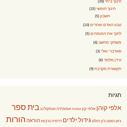
חינוך ביתי
(30)
חינוך חופשי
(25)
חשבון
(5)
טבע האדם ואחרים
(10)
לחנך את המומחים
(5)
משחקי מחשב
(6)
סאדברי ואלי
(3)
עידן מלמד
(8)
תקשורת מקרבת
(9)
תגיות
בית ספר
אלפי קוהן
אלפי קון
אמפתיה
אנסקולינג
אמהות
הורות
גידול ילדים
הוראה
ג'ון הולט
דרסיה נרבאז
ג'אן האנט