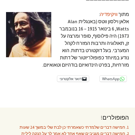
מתוך
וויקיפדיה
:
אלאן וילסון ווטס (באנגלית: Alan
Watts‏, 6 בינואר 1915 – 16 בנובמבר
1973) היה פילוסוף, סופר ומרצה על
זן, תאולוגיה ותרבות המזרח לקהל
המערבי. בעל דוקטורט בדתות. הוא
נודע במיוחד כפופולריזטור של דתות
מזרחיות, בפרט הינדואיזם בודהיזם וטאואיזם.
WhatsApp
דואר אלקטרוני
הפופולרים!
1. חמישה דברים שלמדתי כשאמרתי כן לבת שלי במשך 24 שעות
2. חמישה דברים מגניבים שאף אחד לא אמר לך על הנקה לילית