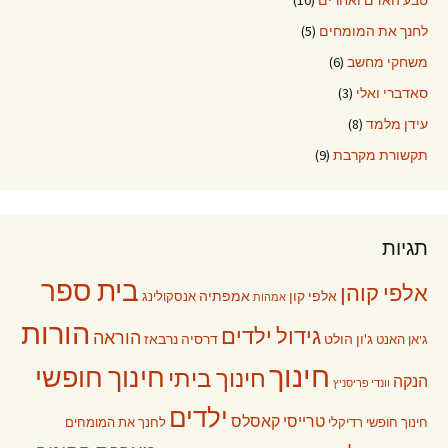
לחנך את המומחים
(5)
משחקי מחשב
(6)
סאדברי ואלי
(3)
עידן מלמד
(8)
תקשורת מקרבת
(9)
תגיות
בית ספר
אלפי קוהן
אלפי קון
אמפתיה
אנסקולינג
אמהות
הורות
גידול ילדים
הוראה
ג'ון הולט
דרסיה נרבאז
ג'אן האנט
חינוך
חינוך חופשי
חינוך ביתי
הנקה
וונדי פריסניץ
ילדים
טרייסי קאסלס
חינוך חופשי רדיקלי
לחנך את המומחים