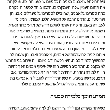
ציפתה לחפש אבנים מגניבות כל פעם שיצאנו החוצה. אז לקחתי
את תחום העניין שלה והעמקתי בו. הלכנו ביחד לספריה ולקחנו
כמה ספרים על אבנים, שהובילו לספרים על מינרלים, אבני חן
וקריסטלים. קראנו הרבה על הנושא. הלכנו למוזיאון המקומי
לעבודה באבן. זה פתח אותה לעולם חדש של מדעי כדור הארץ.
רשמתי אותה לשיעורים ותוכניות שונות במוזיאון, שהעמיקו את
הידע וההתעניינות שלה בנושא. היא למדה איך לזהות אבנים
ומינרלים באחד השיעורים, אותו העביר גיאולוג מקצועי. היא
יצאה לסיור במוזיאון בו היא אספה מאובנים ולמדה איך לזהות
אותם. קניתי לה ערכות של אבנים, מאובנים ואבני חן שעזרו לה
להמשיך ללמוד בבית. היא רכשה ידע ומיומנויות שרוב בני החמש
לא מקבלים. התחביב הפשוט הזה של איסוף אבנים הפך להיות
חווית למידה נהדרת. "יחידת לימוד" או "תוכנית לימודים", אם
תרצו, נפרשה בטבעיות כשנתתי לילדה להוביל. היא כמעט בת
שמונה עכשיו וממשיכה להגדיל את אוסף האבנים שלה.
המדע תומך בלמידה טבעית
כשאתה מקדיש זמן לילד שלך ושם לב למה שהוא אוהב, למידה