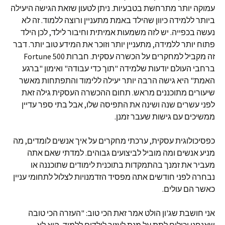
עמוקה יותר מתרחשת בטבעיות. ניתן לטעון שזאת הגישה היעילה
ביותר ללמידה כיוון שהילד באמת מתעניין ורוצה ללמוד. זה לא
נעשה בכפייה. יש לזה משמעות אמיתית וחיבור לילד, לכן הילד
פתוח יותר ללמידה, מתעניין יותר וזוכר את המידע טוב יותר. דבר
זה מקביל למחקרים על הכשרה עסקית. חברות Fortune 500
ברחבי העולם יודעות שלמידה "תוך כדי עבודה" ואימון "ברגע
האמת" היא גישה הרבה יותר יעילה ללימוד והתפתחות מאשר
שיעורים מתוכננים מראש. תחום ההכשרה העסקית גילה זאת
לפני עשרים שנה ושינה את התפיסה שלו, אבל בתי ספר עדיין
ממשיכים עם גישות שעבר זמנן.
כפסיכולוגית עסקית, ערכתי מחקרים על איך אנשים לומדים, מה
מניע אנשים ומה מוביל לביצועים גבוהים. למדתי שאם אתה
מעביר את זמנך בהתמקדות בתוכנית לימודים שתוכננה או
נבחרה לפני חודשים אתה מפסיד הזדמנויות לצלול לתחומי עניין
כאשר הם עולים.
אני חושבת שג'ון הולט אמר זאת הכי טוב: "העזרה הכי טובה
שאנחנו יכולים לתת על מנת לעזור לילדים ללמוד, היא לא