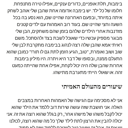
בימבות, תלת אופניים, כדורים ענקיים, אפילו טירה מתנפחת.
חלומו של כל ילד. יש בימבה אדומה אחת שהבן שלי אוהב לשחק
איתה במיוחד, ובפעם האחרונה שהיינו שם, הוא נסע בה בכל
השעה וחצי שהיינו שם. בעוד רוב האמהות עם ילדים קטנים
מזדנבות אחרי הילדים שלהם בזמן שהם משחקים, הבן שלי
מבוגר מספיק עכשיו כדי שאוכל לשבת בצד ולהסתכל. משם
ראיתי אמא שהבן שלה רצה לנהוג בבימבה מתקרבת לבן שלי
שוב ושוב ואומרת, "טוב, הגיע הזמן לתת גם לו תור!" כמובן שהוא
התעלם ממנה, ובסופו של דבר היא ויתרה. היו מיליון בימבות
אחרות שהבן שלה היה יכול לקחת, אפילו אחת שהייתה כמעט
זהה. או
שאולי
הייתי מתערבת מתישהו.
שיעורים מהעולם האמיתי
אני לא מסכימה עם הגישה של האמהות האחרות במצבים
האלה. אני חושבת שזה עושה שירות דוב ללמד את הילד שהוא
יכול לקבל משהו של מישהו אחר, רק בגלל שהוא רוצה את זה. אני
יכולה להבין את הרצון לתת לילד שלך כל מה שהוא רוצה, לכולנו
יש את זה. אבל זה שיעור טוב לשניכם ללמוד שזה לא תמיד