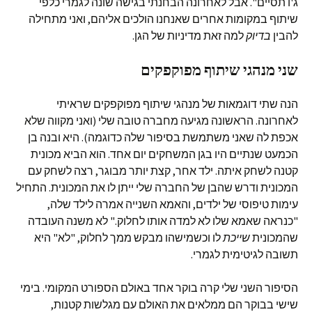
ג'ו תסיים". אבל לאחרונה הבחנתי בגישה שונה לגמרי כלפי
שיתוף במקומות אחרים שאנחנו הולכים אליהם, ואני מתחילה
להבין
בדיוק
למה זאת מדיניות של הגן.
שני מנהגי שיתוף מפוקפקים
הנה שתי דוגמאות של מנהגי שיתוף מפוקפקים שראיתי
לאחרונה. הראשונה מגיעה מחברה טובה שלי (ואני מקווה שלא
אכפת לה שאני משתמשת בסיפור שלה כדוגמה). היא ובנה בן
הכמעט שנתיים היו בגן המשחקים יום אחד. הוא הביא מכונית
קטנה לשחק איתה. ילד אחר, קצת יותר מבוגר, רצה לשחק עם
המכונית ודרש שהבן של החברה שלי ייתן לו את המכונית. התחיל
עימות טיפוסי של ילדים, והאמא השנייה אמרה לילד שלה,
"כנראה שאמא שלו לא למדה אותו לחלוק." לא משנה העובדה
שהמכונית
שייכת
לו וכשמישהו מבקש ממך לחלוק, "לא" היא
תשובה לגיטימית לגמרי.
הסיפור השני שלי קרה בוקר אחד באולם הספורט המקומי. בימי
שישי בבוקר הם ממלאים את האולם עם מגלשות קטנות,