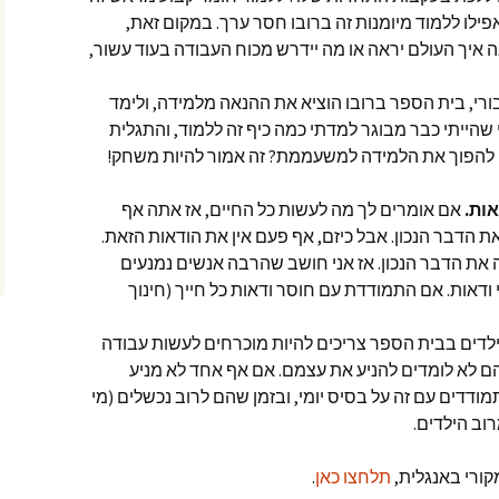
אפילו ללמוד מיומנות זה ברובו חסר ערך. במקום זאת,
ה איך העולם יראה או מה יידרש מכוח העבודה בעוד עשור,
רי, בית הספר ברובו הוציא את ההנאה מלמידה, ולימד
הייתי כבר מבוגר למדתי כמה כיף זה ללמוד, והתגלית
 להפוך את הלמידה למשעממת? זה אמור להיות משחק!
ות.
אם אומרים לך מה לעשות כל החיים, אז אתה אף
הדבר הנכון. אבל כיזם, אף פעם אין את הודאות הזאת.
ת הדבר הנכון. אז אני חושב שהרבה אנשים נמנעים
אות. אם התמודדת עם חוסר ודאות כל חייך (חינוך
לדים בבית הספר צריכים להיות מוכרחים לעשות עבודה
 לא לומדים להניע את עצמם. אם אף אחד לא מניע
מודדים עם זה על בסיס יומי, ובזמן שהם לרוב נכשלים (מי
וב הילדים.
ורי באנגלית,
תלחצו כאן
.