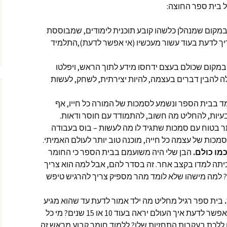
ל בית ספר החוצה:
מקום שמנהלן כלשהו קובע תוכנית לימודים, שמבוססת
ך לדעת בעוד עשור מעכשיו (אי אפשר לדעת),התלמיד
במקום שכולם בעצם ידחסו מידע לתוך הראש, ויפלטו
ה להבין דברים בעצמה, להיות יצירתית, לשחק, לעשות
ד בבית הספר ונשמע לסמכות של המורה כל חייו, אף
עיות, להחליט מה חשוב, להתמודד עם חוסר ודאות.
תר בטוח עם סמכות שתגיד לו מה לעשות – בוס בעבודה
סמכות של עצמה כל חייה, מוכנה טוב יותר לעולם האמיתי.
מו כולם.
הבן שלי היה משועמם בבית הספר כי החומר
כיתה למדו בקצב אחר. זה בסדר להם, אבל למה הוא צריך
 למה מישהו שלא לומד מהר מספיק צריך להרגיש טיפש
בית ספר רגיל מחליט מה ילד אמור לדעת עד שהוא מגיע
לגיל 18… אבל מי מחליט את זה? איך אפשר לדעת איך העולם יראה בעוד 10 או 15 שנים? מי כל
 ללכת בעקבות התחזיות שלו? ללמוד חומר קבוע מראש זה