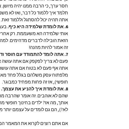
חסר ערך, כי הרבה ממנו יהיה מיושן. 
תלמד איך ללמוד כל דבר, ואז לא משנ
אתה תהיה יכול להסתגל וללמוד זאת.
6.
את לומדת שלמידה היא כיף.
בעבו
אותי שלמידה הא משעממת. רק אחרי ש
הזאת הובילה לדברים מדהימים. למה
זה אמור להיות מהנה!
7.
אתה לומד להתמודד עם חוסר ודא
פעם לא צריך לפקפק אם אתה עושה את 
אתה אף פעם לא בטוח אם אתה עושה א
מלפתוח עסק משלהם בגלל פחד מאי וד
חופשי), אז זה פחות מפחיד כמבוגר.
8.
את לומדת איך להניע את עצמך.
י
שהם לא אוהבים. זה אומר שהרבה מהם
אותך, מה אז? ילדים בחינוך חופשי מת
לא?), הם גם לומדים על עצמם יותר מר
אם אתם רוצים לקרוא את המאמר המק