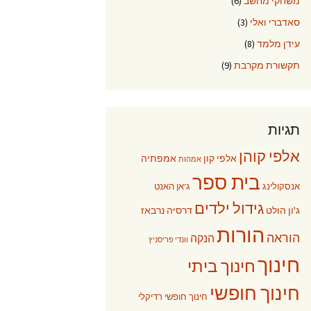
משחקי מחשב
(6)
סאדברי ואלי
(3)
עידן מלמד
(8)
תקשורת מקרבת
(9)
תגיות
אלפי קוהן
אלפי קון
אמפתיה
אמהות
בית ספר
אנסקולינג
ג'אן האנט
גידול ילדים
ג'ון הולט
דרסיה נרבאז
הורות
הוראה
הנקה
וונדי פריסניץ
חינוך
חינוך ביתי
חינוך חופשי
חינוך חופשי רדיקלי