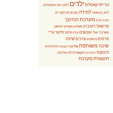
ילדים
טרייסי קאסלס
לחנך את המומחים
למידה
מבחנים תקניים
ליאו בבאוטה
מערכת החינוך
מים ביאליק
מרשאל רוזנברג
משחק
משחקי מחשב
עונשים
פיטר גריי
סאדברי ואלי
עידן מלמד
שינה
פרסים
צרכים
ציטוטים
שינה משותפת
שליטה
תחרותיות
תוצאות
תינוקות
תקשורת לא אלימה
תלמידים
תקשורת מקרבת