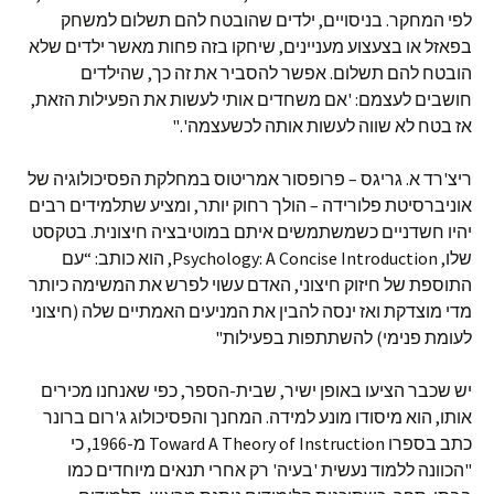
לפי המחקר. בניסויים, ילדים שהובטח להם תשלום למשחק
בפאזל או בצעצוע מעניינים, שיחקו בזה פחות מאשר ילדים שלא
הובטח להם תשלום. אפשר להסביר את זה כך, שהילדים
חושבים לעצמם: 'אם משחדים אותי לעשות את הפעילות הזאת,
אז בטח לא שווה לעשות אותה לכשעצמה'."
ריצ'רד א. גריגס – פרופסור אמריטוס במחלקת הפסיכולוגיה של
אוניברסיטת פלורידה – הולך רחוק יותר, ומציע שתלמידים רבים
יהיו חשדניים כשמשתמשים איתם במוטיבציה חיצונית. בטקסט
שלו, Psychology: A Concise Introduction, הוא כותב: “עם
התוספת של חיזוק חיצוני, האדם עשוי לפרש את המשימה כיותר
מדי מוצדקת ואז ינסה להבין את המניעים האמתיים שלה (חיצוני
לעומת פנימי) להשתתפות בפעילות"
יש שכבר הציעו באופן ישיר, שבית-הספר, כפי שאנחנו מכירים
אותו, הוא מיסודו מונע למידה. המחנך והפסיכולוג ג'רום ברונר
כתב בספרו Toward A Theory of Instruction מ-1966, כי
"הכוונה ללמוד נעשית 'בעיה' רק אחרי תנאים מיוחדים כמו