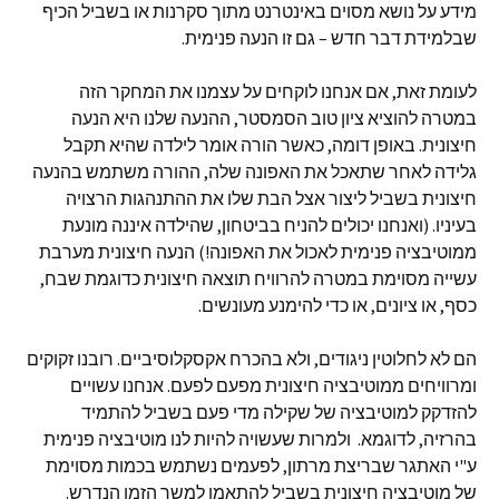
מידע על נושא מסוים באינטרנט מתוך סקרנות או בשביל הכיף
שבלמידת דבר חדש – גם זו הנעה פנימית.
לעומת זאת, אם אנחנו לוקחים על עצמנו את המחקר הזה
במטרה להוציא ציון טוב הסמסטר, ההנעה שלנו היא הנעה
חיצונית. באופן דומה, כאשר הורה אומר לילדה שהיא תקבל
גלידה לאחר שתאכל את האפונה שלה, ההורה משתמש בהנעה
חיצונית בשביל ליצור אצל הבת שלו את ההתנהגות הרצויה
בעיניו. (ואנחנו יכולים להניח בביטחון, שהילדה איננה מונעת
ממוטיבציה פנימית לאכול את האפונה!) הנעה חיצונית מערבת
עשייה מסוימת במטרה להרוויח תוצאה חיצונית כדוגמת שבח,
כסף, או ציונים, או כדי להימנע מעונשים.
הם לא לחלוטין ניגודים, ולא בהכרח אקסקלוסיביים. רובנו זקוקים
ומרוויחים ממוטיבציה חיצונית מפעם לפעם. אנחנו עשויים
להזדקק למוטיבציה של שקילה מדי פעם בשביל להתמיד
בהרזיה, לדוגמא. ולמרות שעשויה להיות לנו מוטיבציה פנימית
ע"י האתגר שבריצת מרתון, לפעמים נשתמש בכמות מסוימת
של מוטיבציה חיצונית בשביל להתאמן למשך הזמן הנדרש.