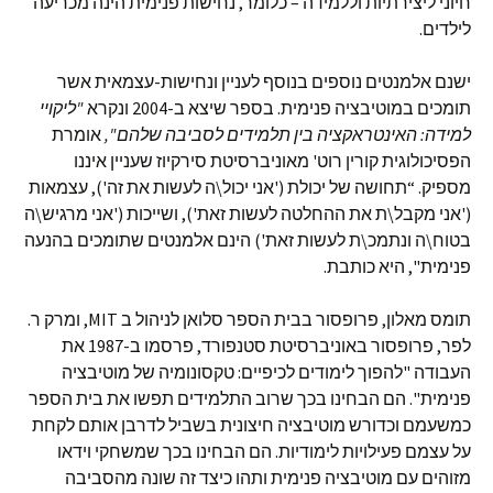
חיוני ליצירתיות וללמידה – כלומר, נחישות פנימית הינה מכריעה
לילדים.
ישנם אלמנטים נוספים בנוסף לעניין ונחישות-עצמאית אשר
תומכים במוטיבציה פנימית. בספר שיצא ב-2004 ונקרא
"
ליקויי
למידה
:
האינטראקציה בין תלמידים לסביבה שלהם
",
אומרת
הפסיכולוגית קורין רוט' מאוניברסיטת סירקיוז שעניין איננו
מספיק. “תחושה של יכולת ('אני יכול\ה לעשות את זה'), עצמאות
('אני מקבל\ת את ההחלטה לעשות זאת'), ושייכות ('אני מרגיש\ה
בטוח\ה ונתמכ\ת לעשות זאת') הינם אלמנטים שתומכים בהנעה
פנימית", היא כותבת.
תומס מאלון, פרופסור בבית הספר סלואן לניהול ב MIT, ומרק ר.
לפר, פרופסור באוניברסיטת סטנפורד, פרסמו ב-1987 את
העבודה "להפוך לימודים לכיפיים: טקסונומיה של מוטיבציה
פנימית". הם הבחינו בכך שרוב התלמידים תפשו את בית הספר
כמשעמם וכדורש מוטיבציה חיצונית בשביל לדרבן אותם לקחת
על עצמם פעילויות לימודיות. הם הבחינו בכך שמשחקי וידאו
מזוהים עם מוטיבציה פנימית ותהו כיצד זה שונה מהסביבה