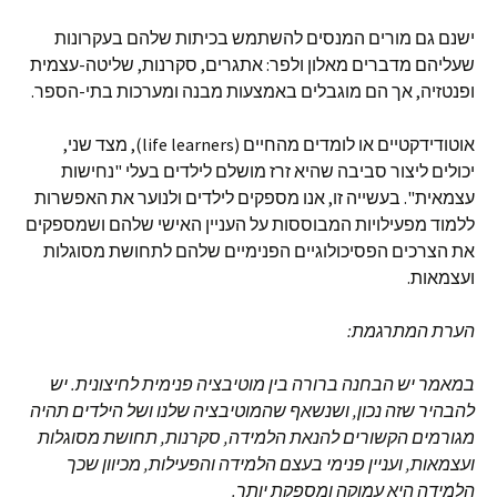
ישנם גם מורים המנסים להשתמש בכיתות שלהם בעקרונות
שעליהם מדברים מאלון ולפר: אתגרים, סקרנות, שליטה-עצמית
ופנטזיה, אך הם מוגבלים באמצעות מבנה ומערכות בתי-הספר.
אוטודידקטיים או לומדים מהחיים (life learners), מצד שני,
יכולים ליצור סביבה שהיא זרז מושלם לילדים בעלי "נחישות
עצמאית". בעשייה זו, אנו מספקים לילדים ולנוער את האפשרות
ללמוד מפעילויות המבוססות על העניין האישי שלהם ושמספקים
את הצרכים הפסיכולוגיים הפנימיים שלהם לתחושת מסוגלות
ועצמאות.
הערת המתרגמת
:
במאמר יש הבחנה ברורה בין מוטיבציה פנימית לחיצונית
.
יש
להבהיר שזה נכון
,
ושנשאף שהמוטיבציה שלנו ושל הילדים תהיה
מגורמים הקשורים להנאת הלמידה
,
סקרנות
,
תחושת מסוגלות
ועצמאות
,
ועניין פנימי בעצם הלמידה והפעילות
,
מכיוון שכך
הלמידה היא עמוקה ומספקת יותר
.