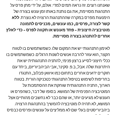
שאנחנו רוצים. זה נראה תמים למדי. אולם, על ידי מתן פרס על
התנהגות מסויימת, את גם נותנת באותו זמן עונש בצורה של
הימנעות מפרס במקרה שההתנהגות הרצויה לא נוצרת.
ללא
קשר לצורה, פרסים, כמו עונשים, מכניסים לתמונה
מוטיבציה חיצונית – פחד מעונש או תקווה לפרס – כדי לאלץ
אחרים להתנהג בצורה מסויימת.
לאימון התנהגותי יש את המקום שלו. כשמשתמשים בו לטווח
הקצר, הוא עוזר להרבה אנשים לשנות הרגלים. כשמשתמשים בו
ככלי חיצוני לסייע ברצון פנימי, להתניה התנהגותית יש את
היתרונות שלה. אבל, ב.פ. סקינר, אבי הביהביוריזם, ביחד עם
חוקרים ידועים אחרים בתחום כמו איוואן פבלוב, התנגדו
בחריפות לשימוש בטיפול התנהגותי כטכניקה הורית. בטווח
הארוך, התניה התנהגותית שוחקת את ההסתמכות על
המוטיבציה הפנימית של המושא. בסופו של דבר, כשהפרס או
העונש לא מגיעים יותר, או שהם כבר לא נחשבים מהותיים אצל
המושא, לא תהיה לו מוטיבציה להמשיך בהתנהגות הרצויה.
ביהביוריסטים בעלי שם לא ממליצים על עונשים ופרסים כבסיס