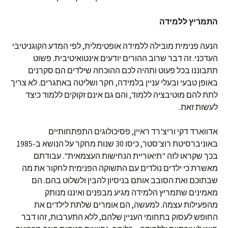
התמריץ ללמידה
הנעה פנימית מובילה ללמידה אופטימלית, לפי המדע הקוגניטיבי
העדכני. זה דבר שרוב ההורים יודעים אינטואיטיבית. פשוט
תתבוננו בכל פעוט ותהיה לכם ההוכחה שילדים הם סקרנים
באופן טבעי ובעלי עניין בלמידה, חקר ושליטה באתגרים. לא צריך
לתת להם מוטיבציה ללמוד, והם גם אינם זקוקים ללמוד כיצד
לעשות זאת.
אדווארד דקי וריצ'רד ראיין, פסיכולוגים התפתחותיים
באוניברסיטת רוצ'סטר, כיסו 30 שנות מחקר על הנושא ב-1985
בכך שקראו לזה "תיאוריית הנחישות העצמאית". עבודתם
מאשרת כי ילדים נולדים עם התשוקה הפנימית לחקור את מה
שבתוכם ואת הסובב אותם בניסיון להבין ולשלוט בהם. הם
מאמינים שתמריץ הלמידה מגיע מבפנים ואיננו מנותק
מהפעילות עצמה. למעשה, הם אומרים שלתת לילדים את
החופש לעסוק בתחומי העניין שלהם, ללא התערבות, זהו דבר