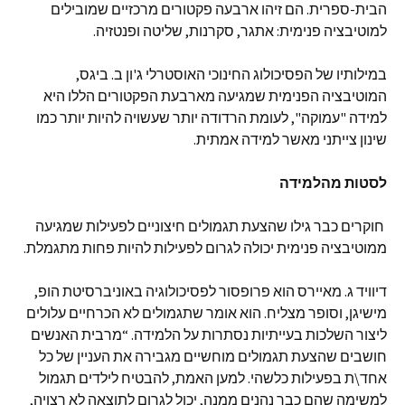
הבית-ספרית. הם זיהו ארבעה פקטורים מרכזיים שמובילים
למוטיבציה פנימית: אתגר, סקרנות, שליטה ופנטזיה.
במילותיו של הפסיכולוג החינוכי האוסטרלי ג'ון ב. ביגס,
המוטיבציה הפנימית שמגיעה מארבעת הפקטורים הללו היא
למידה "עמוקה", לעומת הרדודה יותר שעשויה להיות יותר כמו
שינון צייתני מאשר למידה אמתית.
לסטות מהלמידה
חוקרים כבר גילו שהצעת תגמולים חיצוניים לפעילות שמגיעה
ממוטיבציה פנימית יכולה לגרום לפעילות להיות פחות מתגמלת.
דיוויד ג. מאיירס הוא פרופסור לפסיכולוגיה באוניברסיטת הופ,
מישיגן, וסופר מצליח. הוא אומר שתגמולים לא הכרחיים עלולים
ליצור השלכות בעייתיות נסתרות על הלמידה. “מרבית האנשים
חושבים שהצעת תגמולים מוחשיים מגבירה את העניין של כל
אחד\ת בפעילות כלשהי. למען האמת, להבטיח לילדים תגמול
למשימה שהם כבר נהנים ממנה, יכול לגרום לתוצאה לא רצויה,