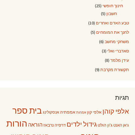
חינוך חופשי
(25)
חשבון
(5)
טבע האדם ואחרים
(10)
לחנך את המומחים
(5)
משחקי מחשב
(6)
סאדברי ואלי
(3)
עידן מלמד
(8)
תקשורת מקרבת
(9)
תגיות
בית ספר
אלפי קוהן
אלפי קון
אמפתיה
אנסקולינג
אמהות
הורות
גידול ילדים
הוראה
ג'ון הולט
דרסיה נרבאז
ג'אן האנט