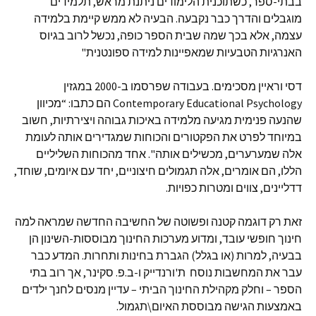
בבתי-ספר, כשתוכנית הלימודים ניתנת מראש, תלמידים
מוגבלים והדרך כבר נקבעה. הבעיה לא ממש קיימת בלמידה
עצמה, אלא בכך שמה שבית הספר כופה, נכשל לרוב בגיוס
האנרגיות הטבעיות שמאפיינות למידה ספונטנית"
דסי וראיין מסכימים. בעבודה שפרסמו ב-2000 במגזין
Contemporary Educational Psychology הם כתבו: “מכיוון
שהנעה פנימית מגיעה מלמידה באיכות גבוהה ויצירתיות, חשוב
במיוחד לפרט את הפקטורים והכוחות שמגדירים אותה לעומת
אלה שמערערים, מכשילים אותה". אחד מהכוחות השליליים
הללו, הם אומרים, אלה תגמולים חיצוניים, יחד עם איומים, שוחד,
דדליינים, צווים ומטרות כפויות.
זאת רק דוגמה קטנה ופשוטה של החשיבה החדשה שמראה למה
חינוך חופשי עובד, ומדוע מערכות החינוך מבוססות-השינון הן
בבעיה, למרות (או בגלל) הגברת בחינות ותחרות. המדע כבר
עבר את המחשבות נוסח ת'ורנדייק ו-ב.פ. סקינר, אך רוב בתי
הספר – וחלק מקהילת החינוך הביתי – עדיין מנסים לחנך ילדים
באמצעות הגישה מבוססת האיום\תגמול.