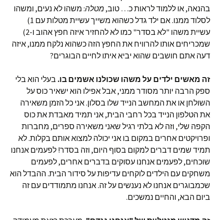
בהנאה, או ללמוד לראות כ… טוב,
מטלה
: משהו לא נעים, ומשהו
לסלוד ממנו. אם ילד גדל כשהוא משייך עשיית מטלות עם 1)
עשיית משהו "לא בסדר" כמו לא להחזיר איזה חפץ אהוב ו-2)
שמכריחים אותו להרוויח את החפץ הזה כשהוא נלקח ממנו, איזה
דעה אתם חושבים שהוא יביא איתו לחיים הבוגרים?
זה מאשים ילדים על משהו שכולנו אשמים בו.
בעלי הוא בלי
ספק הרבה יותר מסודר ממני, אבל אפילו הוא ישאיר כוס על
השולחן או את המחשב הנייד שלו בסלון. אני כל הזמן משאירה
את הטלפון הנייד בכל רחבי הבית, אני תמיד מאבדת את כוס
הקפה שלי, וזה לא בלתי רגיל שאני משאירה ספרים, מחברות
ופרויקטים אחרים במקום בו אני יכולה למצוא אותם בקלות. לא
תמיד שמים דברים למקום בסוף היום, וזה בסדר! לפעמים אנחנו
שוכחים, לפעמים אנחנו עסוקים בדברים אחרים, לפעמים
משחקים עם הילדים לוקחים עדיפות על סידור הבית. ההבדל הוא
שכמבוגרים אנחנו לא נענשים על זה. אנחנו מתמודדים עם זה
ביום הבא, והחיים נמשכים.