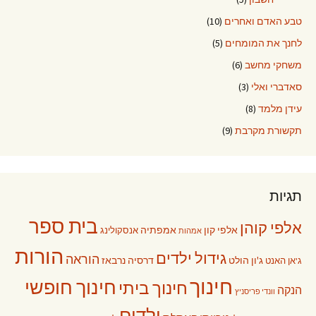
טבע האדם ואחרים
(10)
לחנך את המומחים
(5)
משחקי מחשב
(6)
סאדברי ואלי
(3)
עידן מלמד
(8)
תקשורת מקרבת
(9)
תגיות
בית ספר
אלפי קוהן
אלפי קון
אמפתיה
אנסקולינג
אמהות
הורות
גידול ילדים
הוראה
ג'ון הולט
דרסיה נרבאז
ג'אן האנט
חינוך
חינוך חופשי
חינוך ביתי
הנקה
וונדי פריסניץ
ילדים