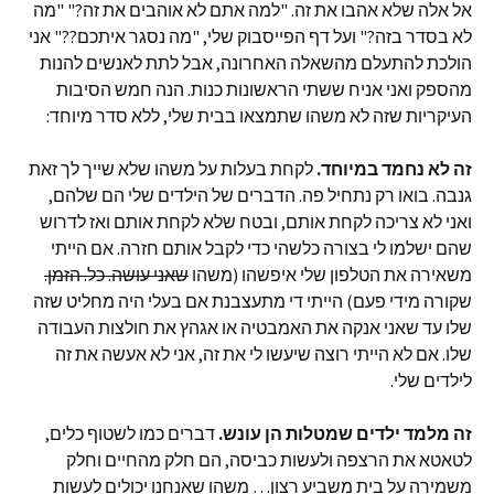
אל אלה שלא אהבו את זה. "למה אתם לא אוהבים את זה?" "מה
לא בסדר בזה?" ועל דף הפייסבוק שלי, "מה נסגר איתכם??" אני
הולכת להתעלם מהשאלה האחרונה, אבל לתת לאנשים להנות
מהספק ואני אניח ששתי הראשונות כנות. הנה חמש הסיבות
העיקריות שזה לא משהו שתמצאו בבית שלי, ללא סדר מיוחד:
זה לא נחמד במיוחד.
לקחת בעלות על משהו שלא שייך לך זאת
גנבה. בואו רק נתחיל פה. הדברים של הילדים שלי הם שלהם,
ואני לא צריכה לקחת אותם, ובטח שלא לקחת אותם ואז לדרוש
שהם ישלמו לי בצורה כלשהי כדי לקבל אותם חזרה. אם הייתי
משאירה את הטלפון שלי איפשהו (משהו
שאני עושה. כל. הזמן.
שקורה מידי פעם) הייתי די מתעצבנת אם בעלי היה מחליט שזה
שלו עד שאני אנקה את האמבטיה או אגהץ את חולצות העבודה
שלו. אם לא הייתי רוצה שיעשו לי את זה, אני לא אעשה את זה
לילדים שלי.
זה מלמד ילדים שמטלות הן עונש.
דברים כמו לשטוף כלים,
לטאטא את הרצפה ולעשות כביסה, הם חלק מהחיים וחלק
משמירה על בית משביע רצון… משהו שאנחנו יכולים לעשות