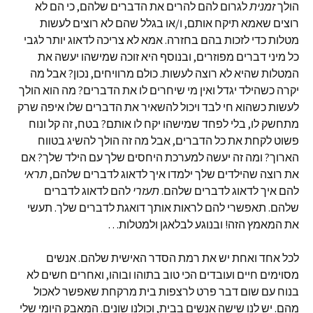
הולך
זמנית
לגרום להם להרים את הדברים שלהם, כי הם לא
רוצים שאמא תיקח אותם, ו/או בגלל שהם לא רוצים לעשות
מטלות כדי לזכות בהם בחזרה. אמא לא צריכה לדאוג יותר לגבי
כל מיני דברים מפוזרים, ובנוסף היא זוכה שמישהו יעשה את
המטלות שהיא לא רוצה לעשות. כולם מרוויחים, נכון? אבל מה
יקרה כשהילד יגדל ואין מי שיחרים לו את הדברים? מה הוא הולך
לעשות כשהוא חי לבד ויכול להשאיר את הדברים שלו איפה שרק
מתחשק לו, בלי לפחד שמישהו יקח לו אותם? בטח, זה קל ונוח
פשוט לקחת את כל הדברים, אבל מה זה הולך להשיג בטווח
הארוך? ומה זה יעשה למערכת היחסים שלך עם הילד שלך? אם
את רוצה שהילדים שלך ילמדו איך לדאוג לדברים שלהם,
תראי
להם איך לדאוג לדברים שלהם.
תעזרי
להם לדאוג לדברים
שלהם. תאפשרי להם לראות אותך דואגת לדברים שלך. תעשי
את המאמץ הזה! ובנוגע לבלאגן ולמטלות…
לכל אחד ואחת יש את רמת הסדר האישית שלהם. אנשים
מסוימים חיים ועובדים הכי טוב בתוהו ובוהו, ואחרים חשים לא
בנוח עם שום דבר פרט לרצפות בית מרקחת שאפשר לאכול
מהם. יש לנו שישה אנשים בבית, וכולנו שונים. המאבק היומי שלי