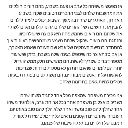
אז מפגשי משפחה כל ערב או פעם בשבוע, בהם הורים חולקים
את המחשבות שלהם לגבי הדברים הטובים שקרו בשבוע
האחרון, והאתגרים שיהיו בהמשך השבוע, יכולים לעזור לילדים
להבין את החשיבה של ההורים שלהם. זה נותן להם מקום לשתף
את שלהם. הם רואים שהמשפחה היא קבוצה שיש לה כיוון
והנהגה. הם רואים שהקול שלהם נשמע כשמחפשים רעיונות איך
להסתדר בנסיעת העסקים של אבא ועם העזרה שאמא תצטרך,
או אם סבתא צריכה שיטפלו בגינה שלה בשבת, בזמן שיש עוד
מספר דברים שצריך לעשות. הם מרגישים חלק ממשהו גדול
יותר. הם לומדים שהעבודות הן לא מטלות בודדות שצריכות
להעשות על ידי אנשים מבודדים. הם משתתפים בפתירת בעיות
ויכולים להיות גאים בתרומה שלהם.
אני מכירה משפחה שמצפה מכל אחד להגיד משהו שהם
מעריכים אצל בן משפחה אחר בכל ארוחת ערב, או להגיד משהו
אחד שהלך להם טוב ומשהו אחד שלא הלך להם טוב באותו יום.
העובדה שהדברים הקטנים נראים על ידי כולם עוזרת לנקודת
המבט של הילדים בנוגע לחשיבות של עצמם.