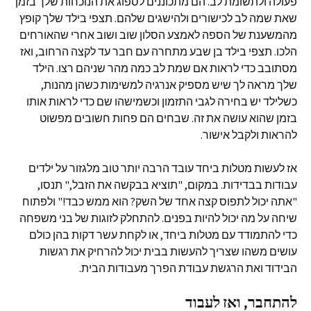
פעולה ולתשומת לב. הם מתכוננים לספוג את הנוכחות שלך בזמן
שאת שמה לב לכישורים ולהישגים שלהם. תצפי בילד שלך קופץ
מהמשענת של הספה לאמצע הסלון שוב ושוב אחרי שהאורחים
הלכו. תצפי בילד בן שבע מתחרה עם חבר עד לקצה הרחוב, ואז
מסתובב כדי לראות אם שמת לב כמה מהר שניהם רצו. הילד
שלך מראה לך שיש מספיק אנרגיה למשימות כשהן מהנות,
כשלילד יש בחירה לגבי התזמון וכשמישהו שם כדי לראות אותו
בזמן שהוא עושה את זה. שבחים הם פחות חשובים מפשוט
להראות ולקבל אישור.
אז לעשות מטלות ביחד עובד הרבה יותר טוב מלגזור על ילדים
עבודות בבדידות. במקום, "תוציא בבקשה את הזבל," תנסו,
"אתה יכול לתפוס קצה אחד של השק? הוא ממש כבד!" ולפתוח
שיחה על מה יכול להיות בפנים. להתחלק לזוגות של בני משפחה
כדי להתמודד עם מטלות ביחד, או לקחת עשר דקות בהן כולם
עושים משהו שצריך להעשות בבית יכול להרחיק את רגשות
הבידוד ואת הרגשת עבודת הפרך מעבודות הבית.
להתחבר, ואז לעבוד