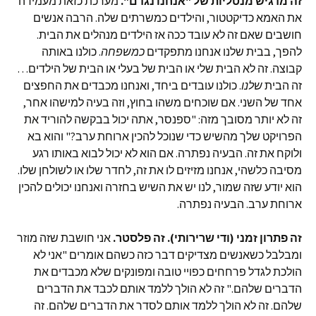
זה מדגיש מנטליות של "אנחנו נגדם".
מערכת כזאת מעמידה
את האמא כדיקטטור, והילדים כמשרתים שלה. הרבה אנשים
חושבים שאם זה לא עובד ככה אז הילדים מנהלים את הבית.
להפך, בבית שלנו אנחנו מתפקדים
כמשפחה
. כולנו באותה
קבוצה. זה לא הבית שלי או הבית של בעלי או הבית של הילדים…
זה הבית
שלנו
. כולנו עובדים ביחד, ואנחנו מכבדים את החפצים
אחד של השני. אם שוכחים משהו בחוץ, וזה בעיה למישהו אחר,
זה לא יותר מסובך מזה: "ספנסר, אתה יכול בבקשה להוריד את
הפרויקט שלך מהשיש כדי שנוכל להכין ארוחת ערב?" והוא בא
ולוקח את זה. הבעיה נפתרה. אם הוא לא יכול לבוא באותו רגע
מסיבה כלשהי, אנחנו מזיזים לו את זה, לחדר שלו או לשולחן שלו.
הוא יודע שזה שמור, לנו יש את השיש בחזרה ואנחנו יכולים להכין
ארוחת ערב. הבעיה נפתרה.
זה פתרון זמני (ודי שרירותי). זה פלסטר.
אני חושבת שזה מוזר
ומבלבל כשאנשים מצדיקים דבר כזה כשהם אומרים "אני לא
הולכת לגדל פרחחים כפויי טובה ומפונקים שלא מכבדים את
הדברים שלהם." זה לא הולך ללמד אותם לכבד את הדברים
שלהם. זה לא הולך ללמד אותם לסדר את הדברים שלהם. זה