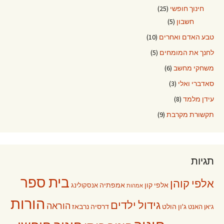
חינוך חופשי
(25)
חשבון
(5)
טבע האדם ואחרים
(10)
לחנך את המומחים
(5)
משחקי מחשב
(6)
סאדברי ואלי
(3)
עידן מלמד
(8)
תקשורת מקרבת
(9)
תגיות
בית ספר
אלפי קוהן
אלפי קון
אמפתיה
אנסקולינג
אמהות
הורות
גידול ילדים
הוראה
ג'ון הולט
דרסיה נרבאז
ג'אן האנט