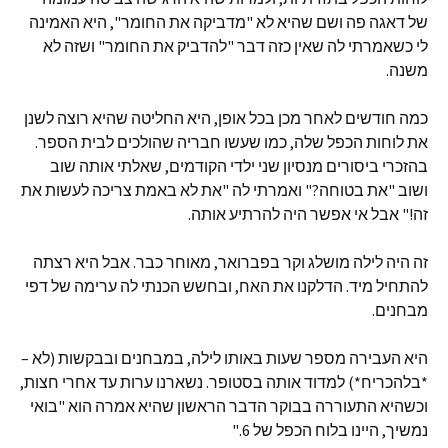
של דאגה פה ושם שהיא לא "מדביקה את החומר", היא האמינה
לי כשאמרתי לה שאין כזה דבר "להדביק את החומר" ושזה לא
משנה.
כמה חודשים לאחר מכן בכל אופן, היא החליטה שהיא רוצה לשנן
את לוחות הכפל שלה, כמו שעשו חבריה שהולכים לבית הספר.
בהזכרי ביסורים מנסיון שני ילדי הקודמים, שאלתי אותה שוב
ושוב "את בטוחה?" ואמרתי לה "את לא באמת צריכה לעשות את
זה!" אבל אי אפשר היה להרתיע אותה.
זה היה לילה מושלג וקר בפברואר, מאוחר כבר. אבל היא רצתה
להתחיל מיד. הדלקנו את האח, ובחשש הכנתי לה ערימה של דפי
מבחנים.
היא העבירה מספר שעות באותו לילה, במבחנים ובבקשות (לא –
*בלהכריח*) למדוד אותה בסטופר. נשארנו ערות עד אחרי חצות,
וכשהיא התעוררה בבוקר הדבר הראשון שהיא אמרה הוא "בואי
נמשיך, היינו בלוח הכפל של 6."