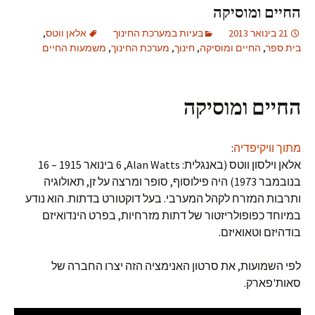
החיים ומוסיקה
21 בינואר 2013
בעיות במערכת החינוך
אלאן ווטס
,
בית ספר
,
החיים ומוסיקה
,
חינוך
,
מערכת החינוך
,
משמעות החיים
החיים ומוסיקה
מתוך וויקיפדיה
:
אלאן וילסון ווטס (באנגלית: Alan Watts‏, 6 בינואר 1915 – 16
בנובמבר 1973) היה פילוסוף, סופר ומרצה על זן, תאולוגיה
ותרבות המזרח לקהל המערבי. בעל דוקטורט בדתות. הוא נודע
במיוחד כפופולריזטור של דתות מזרחיות, בפרט הינדואיזם
בודהיזם וטאואיזם.
לפי השמועות, את סרטון האנימציה הזה יצרו החברה של
סאות'פארק.