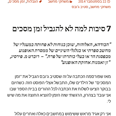
22 בספטמבר 2014
משחקי מחשב
הגבלות
,
זמן מסכים
,
משחקי מחשב
,
סטיב ג'ובס
7 סיבות למה לא להגביל זמן מסכים
"הבודהא, האלוהות, שוכן בנוחות לא פחותה במעגליו של
מחשב ספרתי או בגלגלי השיניים של ממסרת האופנוע
מבפסגת הר או בעלי כותרתו של פרח."
–
רוברט מ. פירסיג,
"זן ואמנות אחזקת האופנוע"
מאז שפורסמה הכתבה על זה שסטיב ג'ובס הגביל את "זמן
המסכים" של הילדים שלו, התבשל אצלי הפוסט הזה. כשהיום
בבוקר הציעו לשלוח את הכתבה לכל ההורים בבית הספר שבו
אני עובד בצהרון, הרגשתי שזה הזמן להוציא החוצה את מה שיש
לי.
אני רק אגיד מראש ששימוש במחשבים כאלה ואחרים עלול