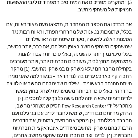
5) "מחקרים מפריכים את המיתוסים המפחידים לגבי ההשפעות
המזיקות של משחקי מחשב.
אם תבדקו את הספרות המחקרית, תמצאו מעט מאוד ראיות, אם
בכלל, שתומכות בטענות של מחרחרי הפחד, וראיות רבות נגד
הטענות האלה. למעשה, סקרים שיטתיים הראו שילדים
שמשחקים משחקי מחשב באופן רגיל הם, אם כבר, יותר בכושר,
בעלי סיכוי נמוך יותר להשמנה, בעלי סיכוי יותר גבוה להנות
ממשחקים מחוץ לבית, מעורבים חברתית יותר, ויותר מעורבים
בקהילה מחבריהם שלא משחקים במשחקי מחשבי. [1] מחקר
רחב היקף בארבע ערים בהולנד הראה – בניגוד למה שאני מניח
הייתה ההנחה הראשונית – שילדים שהיה להם מחשב או טלוויזיה
בחדר היו בעלי סיכוי רב יותר משמעותית לשחק בחוץ מאשר
ילדים דומים שלא הייתה להם גישה כל כך קלה למסכים. [2]
מחקר על ידי Pew Research Center הסיק שמשחקי מחשב,
הרחק מהיותם מבודדים, שימשו לחבר ילדים עם בני גילם ועם
החברה בכללותה. [3] מחקר אחר תיעד, כמותית, את הדרכים
הרבות בהם משחקי מחשב מעודדים אינטראקציות חברתיות
וחברויות. [4] ילדים יוצרים חברויות עם שחקני מחשב אחרים,