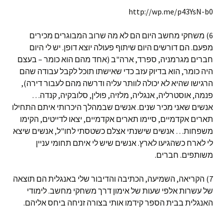
http://wp.me/p43YsN-b0
6) משחקי מחשב היום הם לא מה שרוב המבוגרים מכירים
מפעם. הם דורשים היום שיתוף פעולה יוצא דופן. יש לי היום
חברים מגרמניה, ספרד, ארה"ב (אחד מהם הוא כומר – בעצם
היה כומר, הוא בדיוק עזב כדי שאישתו תוכל לקבל עבודה שהם
הרגישו שהיא לא יכולה לוותר עליה ודרשה מהם לעבור דירה),
פנמה, אוסטרליה, אנגליה, מלזיה, פולין, סלובקיה, קנדה…
אנשים שאני מכיר שנים. אנשים שבמהלך היכרותי איתם התחילו
תארים אקדמיים, סיימו תארים אקדמיים, יצאו לדייטים, הקימו
משפחות… אנשים שישנתי אצלם כשטסתי לחו"ל, אנשים שיצא
לי לארח כשהגיעו לארץ. אנשים שיש לי איתם תחומי עניין
משותפים. חברים.
7) הקריאה, השמיעה, הכתיבה והדיבור שלי באנגלית הם תוצאה
של עשרות אלפי שעות של אימון דרך משחקי מחשב. לימודי
האנגלית בבית הספר קידמו אותי בצורה זניחה ביחס אליהם.