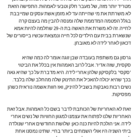
מטריד יותר מזה, של מעבר חלק וטבעי לאמהוּת. התפישה הזאת
לא משרתת את מי שהייתה עד לא מזמן אשת עסקים שמייבבת
בגלל הפטמה המדממת שלה ומנסה להבין מה בעצם קרה
לחייה. זה לא משרת את האשה בת ה-29 שחלמה להיות אמא
שנשארת בבית עם הילדים לכל חייה ונמצאת עכשיו בייסורים של
דכאון לאחר לידה לא מאובחן.
גרסון גם משתפת בעובדה שבן זוגה אומר לה כמה שהיא
סקסית, שזה אדיר. אבל לרוב האמהות אין בכלל את הביטוי
'סקסי' בלקסיקון שלהן אחרי לידה. היא מדברת על כך שהיא גאה
בכך שהיא יכולה להאכיל את התינוק שלה מהחלב שלה בלבד.
נשים רבות נאבקות בשביל להיניק, ואז חוות אשמה נוראית כשהן
מפסיקות.
זאת לא האחריות של הכותבת לדבר בשם כל האמהות. אבל זאת
האחריות שלנו לפתוח את עצמנו למגוון החוויות של נשים אחרי
לידה. אני הולכת להיות כנה כאן: שלושת החודשים אחרי שנולדה
ביתי השניה היו אולי השמחים ביותר בחיי. שתינו נמסנו אחת