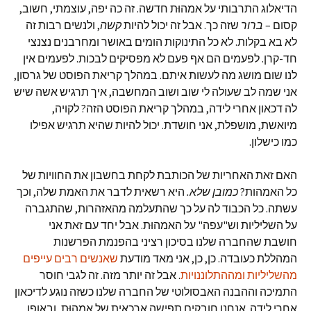
הדיאלוג התרבותי על אמהוּת חדשה. זה כה יפה, עוצמתי, חשוב,
קסום –
ברור
שזה כך. אבל זה יכול להיות
קשה
, ולנשים רבות זה
לא בא בקלות. לא כל התינוקות הומים באושר ומחרבנים נצנצי
חד-קרן. לפעמים הם אף פעם לא מפסיקים לבכות. לפעמים אין
לנו שום מושג מה לעשות איתם. במהלך קריאת הפוסט של גרסון,
אני שמה לב שעולה לי שוב ושוב המחשבה, איך תרגיש אשה שיש
לה דכאון אחרי לידה, במהלך קריאת הפוסט הזה? לקויה,
מיואשת, מושפלת, אני חושדת. יכול להיות שהיא תרגיש אפילו
כמו כישלון.
האם זאת האחריות של הכותבת לקחת בחשבון את החוויות של
כל האמהות?
כמובן שלא
.
היא רשאית לדבר את האמת שלה, וכך
עשתה. כל הכבוד לה על כך שהתעלמה מהאזהרות, שהתגברה
על השליליות וש"עפה" על האמהוּת. אבל יחד עם זאת אני
חושבת שהחברה שלנו בסיכון רציני בהפנמת הפרשנות
המהללת כעובדה. כן, כן, אני מאד מודעת
שאנשים רבים עייפים
מהשליליות ומההתלוננויות
. אבל זה יותר מזה. זה לגבי חוסר
התמיכה וההבנה האבסולוטי של החברה שלנו כשזה נוגע לדיכאון
אחרי לידה. אנחנו חובקים תפישה ארכאית של אמהוּת, ובאופן