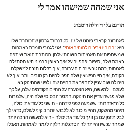
אני שמחה שמישהו אמר לי
תורגם על ידי הילה רוטברג
לאחרונה קראתי פוסט של ג'ני סטדנרות' גרסון שהכותרת שלו
היא "
הם היו צריכים להזהיר אותי
". אני לגמרי תומכת באמהות
שמשתפות את האמיתות השונות שלהן. הכותבת הזאת שיתפה
באמת שלה, סיפור יפהפייה על איך באופן הרמוני היא הסתגלה
לאמהוּת, כמה טבעי זה היה עבורה, איך בקלות חזרה למשקלה
הקודם, איך חיי הנישואין שלה הפכו להיות רק טובים יותר ואיך לא
היה לה שום עניין להחזיר את החיים שהיו לפני שהתינוק בא
לעולם – למעשה, היא הצטערה על החיים הקודמים שלה, על כך
שלא פגשה עדיין את תינוקה. המסר הבסיסי שלה היה, שלמרות
כל ה"אזהרות" ששמעה לפני לידתה – תישני כל עוד את יכולה,
תיהני מהשקט, תהיי מוכנה לא ללבוש יותר ביקיני לעולם, כדאי לך
לבלות זמן עם בן זוגך כל עוד את יכולה – היא למעשה הרבה יותר
שמחה עכשיו והייתה לה הסתגלות חלקה לגמרי לאמהוּת. תאכלו