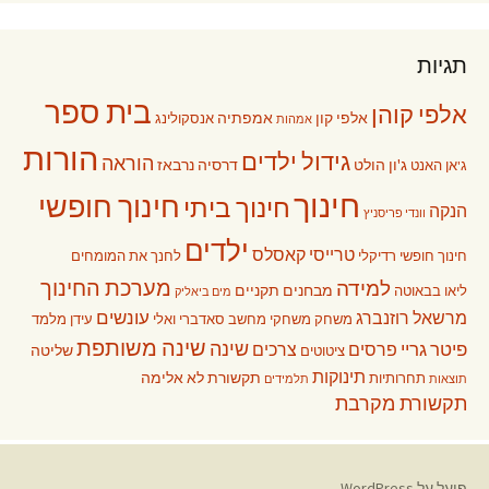
תגיות
בית ספר
אלפי קוהן
אלפי קון
אמפתיה
אנסקולינג
אמהות
הורות
גידול ילדים
הוראה
ג'ון הולט
דרסיה נרבאז
ג'אן האנט
חינוך
חינוך חופשי
חינוך ביתי
הנקה
וונדי פריסניץ
ילדים
טרייסי קאסלס
חינוך חופשי רדיקלי
לחנך את המומחים
מערכת החינוך
למידה
מבחנים תקניים
ליאו בבאוטה
מים ביאליק
עונשים
מרשאל רוזנברג
משחק
משחקי מחשב
סאדברי ואלי
עידן מלמד
שינה משותפת
שינה
פיטר גריי
פרסים
צרכים
שליטה
ציטוטים
תינוקות
תקשורת לא אלימה
תחרותיות
תוצאות
תלמידים
תקשורת מקרבת
פועל על WordPress