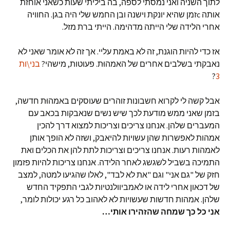
לתוך השניה ואני נמסתי לספה, בה ביליתי שעות כשאני אוחזת
אותה cזמן שהיא יונקת וישנה ובן החמש שלי היה בגן. החוויה
אחרי הלידה שלי הייתה מדהימה. הייתי ברת מזל.
אז כדי להיות הוגנת, זה לא באמת עליי. אך זה לא אומר שאני לא
נאבקתי בשלבים אחרים של האמהוּת. פעוטות, מישהי?
בני\ות
?
3
אבל קשה לי לקרוא חשבונות זוהרים שעוסקים באמהוּת חדשה,
בזמן שאני ממש מודעת לכך שיש נשים שנאבקות בכאב עם
המעברים שלהן. אנחנו צריכים וצריכות למצוא דרך להכין
אמהות לאפשרות שהן עשויות להיאבק, ושזה לא הופך אותן
לאמהות רעות. אנחנו צריכים וצריכות לתת להן את הכלים ואת
התמיכה בשביל לשגשג לאחר הלידה. אנחנו צריכות להיות פזמון
חזק של "גם אני" וגם "את לא לבד", לאלו שהגיעו למטה, למצב
של דכאון אחרי לידה או לאמביוולנטיות לגבי התפקיד החדש
שלהן. אמהות חדשות שעשויות לא לאהוב כל רגע יכולות לומר,
אני כל כך שמחה שהזהירו אותי
…