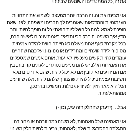
את זה, כל המתנגדים והשונאים שבינינו!
אני מבינה את זה. זה הרבה יותר ממעצבן לשמוע את התחזיות
העגמומיות והמדכאות שאומרים לך חברים ומשפחה, לפני שאת
הופכת לאמא. למה כל השליליות הזאת? כל זה הופך להיות יותר
מדי; איך משפטי ה-”רק חכי ותראי" באמת עוזרים לאישה הרה,
בכל מקרה? לאף אחת מעולם לא הייתה חווית למידה אמיתית
מסיפורי לידה זוועתיים ומחרידים או מנו-נו-נו על כמה שהחיים
עומדים להיות קשים מעכשיו. לא. עוזר. אותם אנשים שמספקים
את האמירות הללו, יש להם מניעים נסתרים לעתים קרובות, בין
אם הם יודעים זאת ובין אם לא. יכול להיות שהם אידיוטים מלאי
חשיבות עצמית. יכול להיות שהצורך שלהם להיות אלה שיודעים
הכל הוא מאד חזק ולא יודע גבולות. תמשיכו בדרככן,
אמהות-לעתיד.
אבל… (ידעתן שהחלק הזה יגיע, נכון?)
אני מאמינה שכל האמהות, לא משנה כמה זורמת או מחרידה
התגלתה ההסתגלות שלהן לאמהוּת, צריכות להיות חלק משינוי