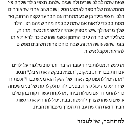
שאת שמה לב לכישורים ולהישגים שלהם. תצפי בילד שלך קופץ
מהמשענת של הספה לאמצע הסלון שוב ושוב אחרי שהאורחים
הלכו. תצפי בילד בן שבע מתחרה עם חבר עד לקצה הרחוב, ואז
מסתובב כדי לראות אם שמת לב כמה מהר שניהם רצו. הילד
שלך מראה לך שיש מספיק אנרגיה למשימות כשהן מהנות,
כשלילד יש בחירה לגבי התזמון וכשמישהו שם כדי לראות אותו
בזמן שהוא עושה את זה. שבחים הם פחות חשובים מפשוט
להראות ולקבל אישור.
אז לעשות מטלות ביחד עובד הרבה יותר טוב מלגזור על ילדים
עבודות בבדידות. במקום, "תוציא בבקשה את הזבל," תנסו,
"אתה יכול לתפוס קצה אחד של השק? הוא ממש כבד!" ולפתוח
שיחה על מה יכול להיות בפנים. להתחלק לזוגות של בני משפחה
כדי להתמודד עם מטלות ביחד, או לקחת עשר דקות בהן כולם
עושים משהו שצריך להעשות בבית יכול להרחיק את רגשות
הבידוד ואת הרגשת עבודת הפרך מעבודות הבית.
להתחבר, ואז לעבוד