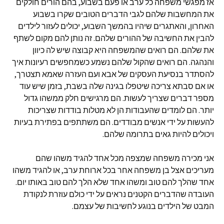
אז מפגשי משפחה כל ערב או פעם בשבוע, בהם הורים חולקים
את המחשבות שלהם לגבי הדברים הטובים שקרו בשבוע
האחרון, והאתגרים שיהיו בהמשך השבוע, יכולים לעזור לילדים
להבין את החשיבה של ההורים שלהם. זה נותן להם מקום לשתף
את שלהם. הם רואים שהמשפחה היא קבוצה שיש לה כיוון
והנהגה. הם רואים שהקול שלהם נשמע כשמחפשים רעיונות איך
להסתדר בנסיעת העסקים של אבא ועם העזרה שאמא תצטרך,
או אם סבתא צריכה שיטפלו בגינה שלה בשבת, בזמן שיש עוד
מספר דברים שצריך לעשות. הם מרגישים חלק ממשהו גדול
יותר. הם לומדים שהעבודות הן לא מטלות בודדות שצריכות
להעשות על ידי אנשים מבודדים. הם משתתפים בפתירת בעיות
ויכולים להיות גאים בתרומה שלהם.
אני מכירה משפחה שמצפה מכל אחד להגיד משהו שהם
מעריכים אצל בן משפחה אחר בכל ארוחת ערב, או להגיד משהו
אחד שהלך להם טוב ומשהו אחד שלא הלך להם טוב באותו יום.
העובדה שהדברים הקטנים נראים על ידי כולם עוזרת לנקודת
המבט של הילדים בנוגע לחשיבות של עצמם.