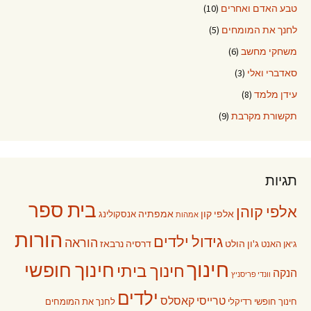
טבע האדם ואחרים
(10)
לחנך את המומחים
(5)
משחקי מחשב
(6)
סאדברי ואלי
(3)
עידן מלמד
(8)
תקשורת מקרבת
(9)
תגיות
בית ספר
אלפי קוהן
אלפי קון
אמפתיה
אנסקולינג
אמהות
הורות
גידול ילדים
הוראה
ג'ון הולט
דרסיה נרבאז
ג'אן האנט
חינוך
חינוך חופשי
חינוך ביתי
הנקה
וונדי פריסניץ
ילדים
טרייסי קאסלס
חינוך חופשי רדיקלי
לחנך את המומחים