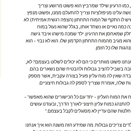
, כמו הרעיון שילד שמרביץ הוא פשוט מרושע וצריך
שה עלינו מניפולציות וצריך להתעלם ממנו, ופשוט מנפץ
יש לו התקף של המוח התחתון (הצפה רגשית אמיתית) לא
 כמה נאיים או נשחד אותו, בגלל שהוא נעול במוח
חלק שמאחסן את ההיגיון. ילד שמכה מישהו איבד גישה
וא מגיב מהמוח התחתון הקדמון שלו. הוא לא נבזי – הוא
גות שלו כל הזמן.
נו פשוט מוותרים כי הם לא יכולים לשלוט בעצמם? לא,
טובה בשביל להציב גבולות ולהבטיח שהם נשארים בהם.
ובדה שאין לה מוח עליון פעיל בצורה עקבית, אשר מספק
ת שלה, אומרת שצריך לספק לה גבולות חיצוניים.
תח את המוח העליון – יחד עם כל הכישורים שהוא מאפשר –
להתנהג כמוח עליון חיצוני לאורך הדרך, ובעודנו עושים
החלטות שהם עדיין לא מסוגלים לקבל בעצמם."
ם צריכים גבולות. מה שמידע הזה משנה הוא איך אנחנו