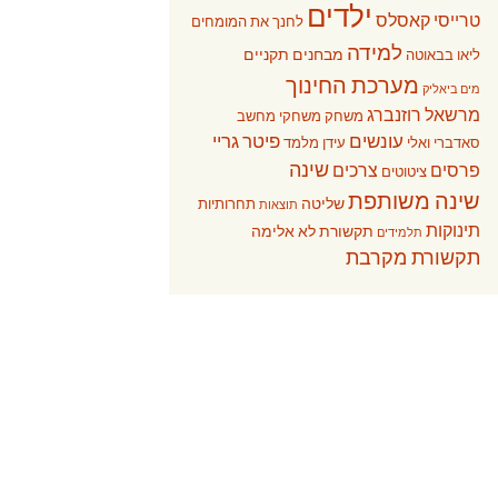
ילדים
טרייסי קאסלס
לחנך את המומחים
למידה
מבחנים תקניים
ליאו בבאוטה
מערכת החינוך
מים ביאליק
מרשאל רוזנברג
משחק
משחקי מחשב
עונשים
פיטר גריי
סאדברי ואלי
עידן מלמד
שינה
פרסים
צרכים
ציטוטים
שינה משותפת
שליטה
תחרותיות
תוצאות
תינוקות
תקשורת לא אלימה
תלמידים
תקשורת מקרבת