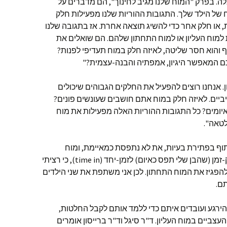
ה. בפרק "המוח שלנו מגיב לחינוך", הם מדברים על
 של הילד שלך. התגובות ההוריות שלנו מפעילות חלק
 או חלק אחר כדי להשיג תוצאה אחרת. אז בתגובה שלנו
 למוח העליון או למוח התחתון שלהם. הם שואלים את
והוא חסר שליטה, לאיזה חלק במוח תעדיפי לפנות?
ם המאפשר היגיון, אמפתיה והבנה-עצמית?"
ון. אנחנו רוצים להפעיל את החלקים הגבוהים שיכולים
ביים. לאיזה חלק במוח אתם חושבים שעונשים פונים?
יומים? כל התגובות ההוריות האלה מפעילות את מוח
לטאה".
תוף בפתירת בעיות, את לא נתפסת כמאיימת, ומוח
הלטאה יכול להירגע. לכן עברתי מפסק-זמן (שהבן שלי תפס כאיום) לזמן-יחד (time in), כי רציתי
להפגיז את המוח התחתון. לכן אני משתפת את שני הילדים
ם.
להירגע ועובדים איתם כדי ללמד אותם לקבל החלטות,
ביים במוח העליון. ד"ר סיגל וד"ר ברייסון אומרים