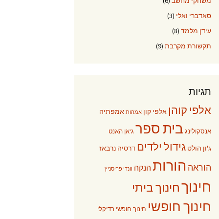
משחקי מחשב
(6)
סאדברי ואלי
(3)
עידן מלמד
(8)
תקשורת מקרבת
(9)
תגיות
אלפי קוהן
אלפי קון
אמפתיה
אמהות
בית ספר
אנסקולינג
ג'אן האנט
גידול ילדים
ג'ון הולט
דרסיה נרבאז
הורות
הוראה
הנקה
וונדי פריסניץ
חינוך
חינוך ביתי
חינוך חופשי
חינוך חופשי רדיקלי