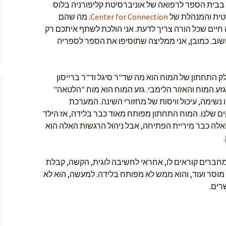
 בבית הספר לרפואה של אוניברסיטת קליפורניה בלוס
סטית והמנהלת של
Center for Connection
. מה שהם
יים שכל הורה צריך לדעת. אני הולכת לשתף איתכם רק
וב. כמובן, אני ממליצה שתוסיפו את הספר לספריה
ק התחתון של המוח הוא מה שד"ר סיגל וד"ר ברייסון
זע המוח והאזור הלימבי. גזע המוח הוא מוח "הלטאה"
 נשימה, עיכול וויסות של מחזורי השינה. המערכת
שלנו. המוח התחתון מפותח מאוד כבר בלידה, אז הילד
לה כבר מיריית הפתיחה, אבל ניהול הרגשות האלה הוא
המחברים קוראים לו, אחראי לחשיבה לוגית, הקשה, קבלת
 מוסר ועוד, והוא ממש לא מפותח בלידה. למעשה, הוא לא
רים.