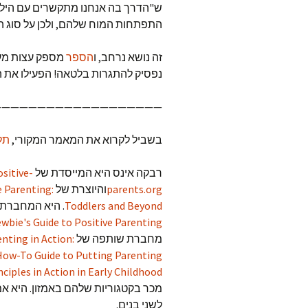
ש"הדרך בה אנחנו מתקשרים עם הילד 
התפתחות המוח שלהם, ולכן על סוג הא
זה נושא נרחב, ו
הספר
מספק עצות מעשי
נפסיק להתגרות בלטאה! הפעילו את המ
——————————————————–
בשביל לקרוא את המאמר המקורי,
תל
רבקה אינס היא המייסדת של
ositive-
parents.org
והיוצרת של
e Parenting:
Toddlers and Beyond
. היא המחברת 
wbie's Guide to Positive Parenting
מחברת שותפה של
enting in Action:
ow-To Guide to Putting Parenting
nciples in Action in Early Childhood
מכר בקטגוריות שלהם באמזון. היא א
לשני בנים.