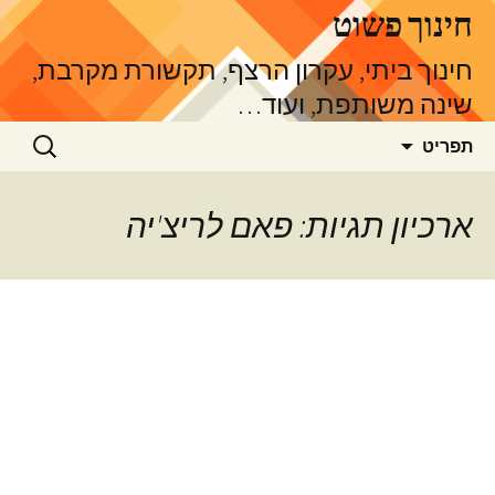
דלג
חינוך פשוט
תוכן
חינוך ביתי, עקרון הרצף, תקשורת מקרבת,
שינה משותפת, ועוד…
חיפוש:
תפריט
ארכיון תגיות: פאם לריצ'יה