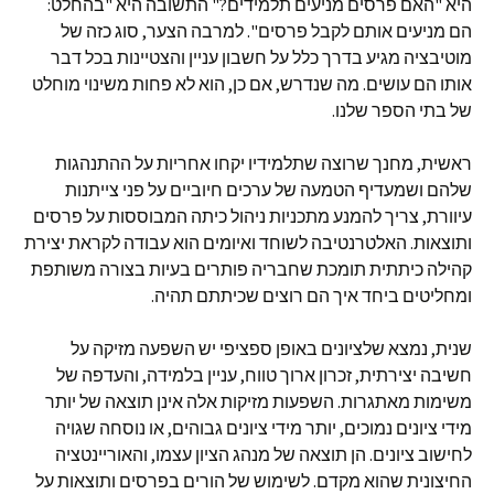
היא "האם פרסים מניעים תלמידים?" התשובה היא "בהחלט:
הם מניעים אותם לקבל פרסים". למרבה הצער, סוג כזה של
מוטיבציה מגיע בדרך כלל על חשבון עניין והצטיינות בכל דבר
אותו הם עושים. מה שנדרש, אם כן, הוא לא פחות משינוי מוחלט
של בתי הספר שלנו.
ראשית, מחנך שרוצה שתלמידיו יקחו אחריות על ההתנהגות
שלהם ושמעדיף הטמעה של ערכים חיוביים על פני צייתנות
עיוורת, צריך להמנע מתכניות ניהול כיתה המבוססות על פרסים
ותוצאות. האלטרנטיבה לשוחד ואיומים הוא עבודה לקראת יצירת
קהילה כיתתית תומכת שחבריה פותרים בעיות בצורה משותפת
ומחליטים ביחד איך הם רוצים שכיתתם תהיה.
שנית, נמצא שלציונים באופן ספציפי יש השפעה מזיקה על
חשיבה יצירתית, זכרון ארוך טווח, עניין בלמידה, והעדפה של
משימות מאתגרות. השפעות מזיקות אלה אינן תוצאה של יותר
מידי ציונים נמוכים, יותר מידי ציונים גבוהים, או נוסחה שגויה
לחישוב ציונים. הן תוצאה של מנהג הציון עצמו, והאוריינטציה
החיצונית שהוא מקדם. לשימוש של הורים בפרסים ותוצאות על