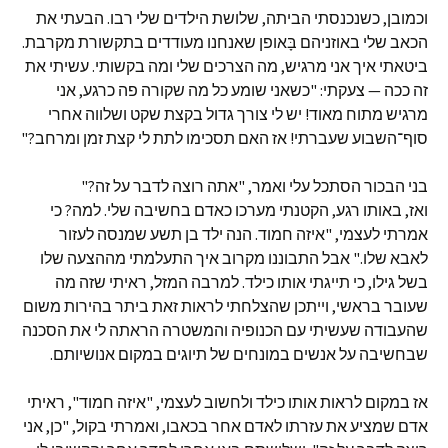
וכמובן, כשנכנסתי הביתה, שלושת הילדים שלי רבו. הבעתי את
הכאב שלי באוזניהם בָּאופן שאנחנו מעודדים בתקשורת מקרבת.
ביטאתי איך אני מרגיש, מה הצרכים שלי ומה בקשותי. עשיתי את
זה ככה — צעקתי: "כשאני שומע כל מה שקורה פה כרגע, אני
מרגיש מתוח מאוד! יש לי צורך גדול בקצת שקט ושלווה אחרי
סוף־השבוע שעברתי! אז האם תסכימו לתת לי קצת זמן ומרחב?"
בני הבכור הסתכל עלי ואמר, "אתה רוצה לדבר על זה?"
ואז, באותו רגע, הקטנתי מערכו כאדם בחשיבה שלי. למה? כי
אמרתי לעצמי, "איזה חמוד. הנה ילד בן תשע שמנסה לעזור
לאבא שלו." אבל התבוננו מקרוב איך התעלמתי מההצעה שלו
בשל גילו, כי תייגתי אותו כילד. למרבה המזל, ראיתי שזה מה
שעובר בראשי, וייתכן שהצלחתי לראות זאת ביתר בהירות משום
שהעבודה שעשיתי עם הכנופיה והמשטרה הראתה לי את הסכנה
שבחשיבה על אנשים במונחים של תיוגים במקום אנושיותם.
אז במקום לראות אותו כילד ולחשוב לעצמי, "איזה חמוד", ראיתי
אדם שמציע את עזרתו לאדם אחר בכאבו, ואמרתי בקול, "כן, אני