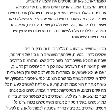
לעומת זאת, כשאנחנו מוסיפים את השאלה השנייה,
נסיוני המצטבר הוא, שהורים רואים שעונשים אף־פעם לא
עובדים. השאלה השנייה היא: מהן הסיבות שבגללן אנחנו רוצים
שהילד יעשה מה שאנחנו רוצים שהוא יעשה? זוהי השאלה הזאת
שעוזרת לנו לראות, שעונשים לא רק שאינם עובדים, אלא שהם
מפריעים לילדים שלנו לעשות דברים מהסיבות שבעטיין היינו
רוצים שהם יעשו אותם.
מכיוון שהשימוש בעונשים כל־כך רווח ומוצדק, הורים
עלולים לדמיין בטעות, שההפך מעונשים הוא סוג של מתירנות,
שבה אנחנו לא עושים דבר, כשהילדים שלנו מתנהגים בדרכים
שאינן תואמות את הערכים שלנו. לכן הורים יכולים רק לחשוב,
"אם אני לא אעניש, אני מוותר/ת על הערכים שלי ורק מאפשר/ת
לילד או לילדה לעשות מה שהם רוצים." כפי שאסביר בהמשך, יש
גישות אחרות חוץ ממתירנות, קרי, פשוט לתת לאנשים לעשות כל
מה שהם רוצים, או מטקטיקות כפייה דוגמת עונשים. ואם אנחנו
כבר בנושא, אני רוצה לטעון, שפרסים הם למעשה כפייה, בדיוק
כמו עונשים. בשני המקרים אנחנו משתמשים בַּכּוח שלנו על
אנשים, שולטים בסביבה בְּדרך שמנסה לכפות על אנשים לפעול