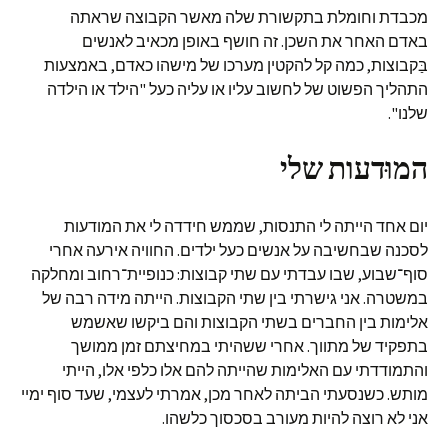
מכבדת וחומלת בתקשורת שלה מאשר הקבוצה שראתה
באדם האחר את השכן. זה חושף באופן מכאיב לאנשים
בַּקבוצות, כמה קל להקטין מערכו של מישהו כאדם, באמצעות
התהליך הפשוט של לחשוב עליו או עליה כעל "הילד או הילדה
שלנו".
המוּדעות שלי
יום אחד הייתה לי התנסות, שממש חידדה לי את המודעות
לסכנה שבחשיבה על אנשים כעל ילדים. החוויה אירעה אחרי
סוף־שבוע, שבו עבדתי עם שתי קבוצות: כנופיית־רחוב ומחלקה
במשטרה. אני גישרתי בין שתי הקבוצות. הייתה מידה רבה של
אלימות בין החברים בשתי הקבוצות והם ביקשו שאשמש
בתפקיד של מתווך. אחרי ששהיתי במחיצתם זמן ממושך
והתמודדתי עם האלימות שהייתה להם אלו כלפי אלו, הייתי
מותש. כשנסעתי הביתה לאחר מכן, אמרתי לעצמי, שעד סוף ימיי
אני לא רוצה להיות מעורב בסכסוך כלשהו.