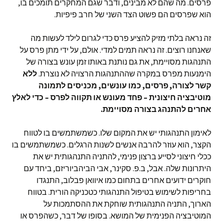
פרסים. מה שהם לא מבינים, ודבר שגם המחקרים תומכים בו,
הוא שפרסים הם פשוט הצד השני של חרב פיפיות.
זה נראה בלתי מזיק להציע פרס כדי לגרום לילד לעשות מה
שאנחנו רוצים. זה נראה תמים למדי. אולם, על ידי מתן פרס על
התנהגות מסויימת, את גם נותנת באותו זמן עונש בצורה של
הימנעות מפרס במקרה שההתנהגות הרצויה לא נוצרת.
ללא
קשר לצורה, פרסים, כמו עונשים, מכניסים לתמונה
מוטיבציה חיצונית – פחד מעונש או תקווה לפרס – כדי לאלץ
אחרים להתנהג בצורה מסויימת.
לאימון התנהגותי יש את המקום שלו. כשמשתמשים בו לטווח
הקצר, הוא עוזר להרבה אנשים לשנות הרגלים. כשמשתמשים בו
ככלי חיצוני לסייע ברצון פנימי, להתניה התנהגותית יש את
היתרונות שלה. אבל, ב.פ. סקינר, אבי הביהביוריזם, ביחד עם
חוקרים ידועים אחרים בתחום כמו איוואן פבלוב, התנגדו
בחריפות לשימוש בטיפול התנהגותי כטכניקה הורית. בטווח
הארוך, התניה התנהגותית שוחקת את ההסתמכות על
המוטיבציה הפנימית של המושא. בסופו של דבר, כשהפרס או