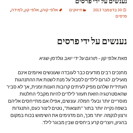
נענשים על ידי פרסים
30 בדצמבר 2013
חיזוקים
אלפי קוהן
,
אלפי קון
,
למידה
,
פרסים
נענשים על ידי פרסים
מאת אלפי קון – תורגם על ידי יואב גולדמן-שגיא
מחנכים רבים מודעים כבר לעובדה שעונשים ואיומים אינם
מועילים. לגרום לילדים לסבול על מנת לשנות את ההתנהגות
העתידית שלהם מפיק לעיתים קרובות הענות זמנית, אך לא סביר
שהאסטרטגיה הזאת תעזור לילדים להיות מקבלי החלטות
מוסריים יותר ובעלי חמלה. עונשים, אפילו אם מתייחסים אליהם
בשפה נקייה יותר בתור "תוצאות", נוטים ליצור כעס, התנגדות
ורצון לנקמה. יותר מכך, הם מדגימים את השימוש בכוח במקום
בהגיון, ויוצרים קרע ביחסים שבין מבוגר לילד.