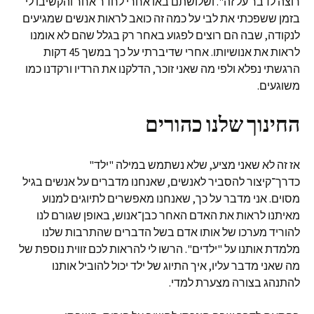
רוצה לדבר על זה". ושלושתם באו אחרי לחדר אחר והקשיבו לי
בזמן ששפכתי את לבי על כמה זה כואב לראות אנשים שמגיעים
לנקודה, שבה הם רוצים לפגוע באחר רק בגלל שהם לא אומנו
לראות את אנושיותו. אחרי שדיברתי על כך במשך 45 דקות
הרגשתי נפלא ולפי מה שאני זוכר, הדלקנו את הרדיו ורקדנו כמו
משוגעים.
החינוך שלנו כהורים
אז זה לא שאני מציע, שלא נשתמש במילה "ילד"
כדרך־קיצור להסביר לאנשים, שאנחנו מדברים על אנשים בגיל
מסוים. אני מדבר על כך, שאנחנו מאפשרים לתיוגים למנוע
מאיתנו לראות את האדם האחר כבן־אנוש, באופן שגורם לנו
להוריד מערכו של אותו אדם בשל הדברים שהתרבות שלנו
מלמדת אותנו על "ילדים". הרשו לי להראות לכם זווית נוספת של
מה שאני מדבר עליו, איך התיוג של ילד יכול להוביל אותנו
להתנהג בצורה מצערת למדי.