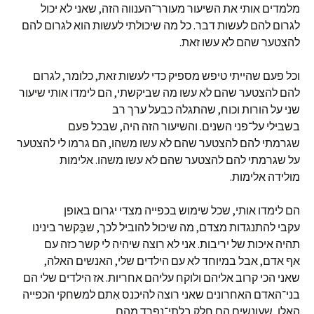
מלמדים אותי את השיעור מעורר־הענווה הזה, שאני לא יכול
לגרום להם לעשות דבר. כל מה שיכולתי לעשות הוא לגרום להם
להצטער שהם לא עשו זאת.
וכל פעם שהייתי טיפש מספיק כדי לעשות זאת, כלומר, לגרום
להם להצטער שהם לא עשו מה שביקשתי, הם לימדו אותי שיעור
שני על הורות וכוח, שהתגלה כבעל ערך רב
בשבילי על־פני השנים. והשיעור הזה היה, שבכל פעם
שגרמתי להם להצטער שהם לא עשו משהו, הם גרמו לי להצטער
על שגרמתי להם להצטער שהם לא עשו משהו. אלימות
מולידה אלימות.
הם לימדו אותי, שכל שימוש בכפייה מצדי יגרום באופן
עקבי להתנגדות מצדם, מה שיכול להוביל לכך, שבַּקשר בינינו
תהיה איכות של יריבות. אני לא רוצה שיהיה לי קשר כזה עם
אף אדם, אבל במיוחד לא עם הילדים שלי, האנשים האלה,
שאני הכי קרוב אליהם ולוקח עליהם אחריות. אז הילדים שלי הם
בני־האדם האחרונים שאני רוצה להיכנס אִתם למשחקי הכפייה
האלו, שעונשים הם חלק בלתי־נפרד מהם.