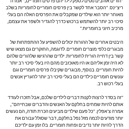
"הורים אוהבים נוטים לספק לילדיהם פרסים חומריים," אמרה
ריצ'ינס. "הסבר אחד לקשר בין פרסים חומריים לחומריות בשלב
מאוחר יותר הוא שילדים שמקבלים את הפרסים האלה הם בעלי
סיכוי רב יותר להשתמש ברכוש כדרך להגדיר ולשפר את עצמם,
מרכיב חיוני בחומריות."
היבטים אחרים של ההורות יכולים להשפיע על ההתפתחות של
מבוגרים כלפי מוצרים חומריים. לדוגמה, החוקרים גם מצאו שיש
קשר בין דחייה הורית לחומריות. ילדים שהרגישו שלהורים שלהם
לא היה זמן אליהם או היו מאוכזבים מהם היו בעלי סיכוי רב יותר
להיות חומריים. בנוסף, מבוגרים שקיבלו פרסים חומריים וגם
עונשים חומריים כילדים הם בעלי סיכוי רב יותר להעריץ אנשים
בעלי רכוש רב.
"זה בסדר לרצות לקנות דברים לילדים שלכם, אבל תזכרו לעודד
אותם להיות שמחים בחלקם על האנשים והדברים שבחייהם",
אמרה צ'אפלין. "כל פעם שילדים מביעים הכרת תודה, הם נעשים
יותר מודעים לכמה מזל נפל בחלקם, דבר שסולל עבורם את
הדרך להיות יותר נדיבים ופחות חומריים. בלו זמן עם ילדיכם