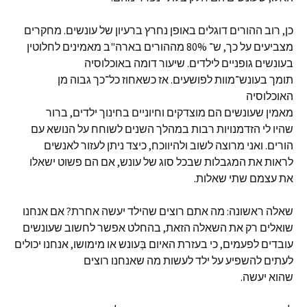
כן, רוב ההורים דוגלים באופן נחרץ ברעיון של עונשים. מחקרים
מצביעים על כך, ש־ 80% מההורים בארה"ב מאמינים לחלוטין
בעונשים גופניים לילדים. שיעור דומה באוכלוסיה
תומך בעונש־מוות לפושעים. אז כשאחוז כל־כך גבוה מן
האוכלוסיה
מאמין שעונשים הם מוצדקים וחיוניים בחינוך ילדים, ברור
שהיו לי הזדמנויות רבות במהלך השנים לשוחח על הנושא עם
הורים. ואני מרוצה לשוב ולהיווכח, כיצד ניתן לעזור לאנשים
לראות את המגבלות שבכל סוג של עונש, אם הם פשוט ישאלו
את עצמם שתי שאלות.
שאלה ראשונה: מה אתם רוצים שהילד יעשה אחרת? אם אנחנו
שואלים רק את השאלה הזאת, בהחלט אפשר לחשוב שעונשים
עובדים לפעמים, כי בעזרת האיום בְּעונש או מימושו, אנחנו יכולים
לעתים להשפיע על ילד לעשות מה שאנחנו רוצים
שהוא יעשה.