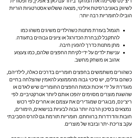
ריצ'ינס שסיימה את המחקר ביחד עם לאן צ'אפלין, פרופסורית
לשיווק באוניברסיטת אילינוי, מצאה ששלוש אסטרטגיות הוריות
הובילו לחומריות רבה יותר:
תגמול בעזרת מתנות כשהילדים משיגים משהו כמו
להתקבל לנבחרת הכדורגל או ציונים גבוהים בתעודה.
מתן מתנות כדרך להפגין חיבה.
ענישת ילדים על ידי לקיחת החפצים שלהם, כמו צעצוע
אהוב או משחק מחשב.
כשהורים משתמשים בחפצים חומריים בדרכים כאלה, לילדיהם,
כשהם גדלים, יש סיכוי גבוה מהממוצע להאמין שהצלחה בחיים
מוגדרת על ידי איכות וכמות החפצים החומריים שיש לאדם או
שהשגת מוצרים מסוימים יהפכו אותם ליותר אטרקטיביים. לפי
ריצ'ינס, מבוגרים שמגדירים את עצמם או אחרים לפי רכוש
נמצאים בסיכון הרבה יותר גבוה לבעיות בנישואים, הימורים,
חובות והדרדרות ברווחתם. חומריות תורמת גם להרס הסביבתי
עקב צריכת-יתר ובזבוז של מוצרים.