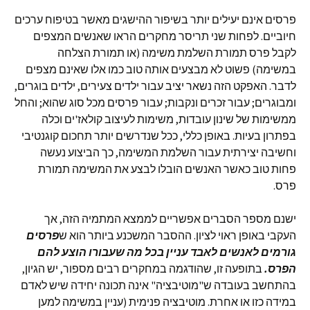
פרסים אינם יעילים יותר בשיפור ההישגים מאשר בטיפוח ערכים
חיוביים. לפחות שני תריסר מחקרים הראו שאנשים המצפים
לקבל פרס תמורת השלמת משימה (או תמורת הצלחה
במשימה) פשוט לא מבצעים אותה טוב כמו אלו שאינם מצפים
לדבר. האפקט הזה נשאר יציב עבור ילדים צעירים, ילדים בוגרים,
ומבוגרים; עבור זכרים ונקבות; עבור פרסים מכל סוג שהוא; והחל
ממשימות של שינון עובדות, משימות לעיצוב קולאז'ים וכלה
בפתרון בעיות. באופן כללי, ככל שנדרשים יותר תחכום קוגנטיבי
וחשיבה יצירתית עבור השלמת המשימה, כך הביצוע נעשה
פחות טוב כאשר האנשים הובלו לבצע את המשימה תמורת
פרס.
ישנם מספר הסברים אפשריים לממצא המתמיה הזה, אך
העקבי באופן ראוי לציון. ההסבר המשכנע ביותר הוא ש
פרסים
גורמים לאנשים לאבד עניין בכל מה שעבורו הוצע להם
הפרס.
בתופעה זו, שהודגמה במחקרים רבים מספור, יש הגיון,
בהתחשב בעובדה ש"מוטיבציה" אינה תכונה יחידה שיש לאדם
במידה כזו או אחרת. מוטיבציה פנימית (עניין במשימה למען