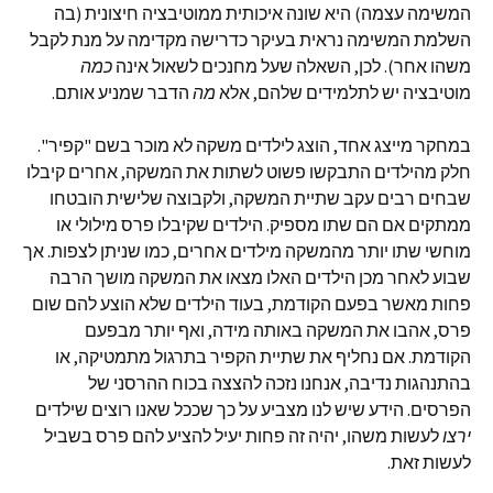
המשימה עצמה) היא שונה איכותית ממוטיבציה חיצונית (בה
השלמת המשימה נראית בעיקר כדרישה מקדימה על מנת לקבל
משהו אחר). לכן, השאלה שעל מחנכים לשאול אינה
כמה
מוטיבציה יש לתלמידים שלהם, אלא
מה
הדבר שמניע אותם.
במחקר מייצג אחד, הוצג לילדים משקה לא מוכר בשם "קפיר".
חלק מהילדים התבקשו פשוט לשתות את המשקה, אחרים קיבלו
שבחים רבים עקב שתיית המשקה, ולקבוצה שלישית הובטחו
ממתקים אם הם שתו מספיק. הילדים שקיבלו פרס מילולי או
מוחשי שתו יותר מהמשקה מילדים אחרים, כמו שניתן לצפות. אך
שבוע לאחר מכן הילדים האלו מצאו את המשקה מושך הרבה
פחות מאשר בפעם הקודמת, בעוד הילדים שלא הוצע להם שום
פרס, אהבו את המשקה באותה מידה, ואף יותר מבפעם
הקודמת. אם נחליף את שתיית הקפיר בתרגול מתמטיקה, או
בהתנהגות נדיבה, אנחנו נזכה להצצה בכוח ההרסני של
הפרסים. הידע שיש לנו מצביע על כך שככל שאנו רוצים שילדים
ירצו
לעשות משהו, יהיה זה פחות יעיל להציע להם פרס בשביל
לעשות זאת.