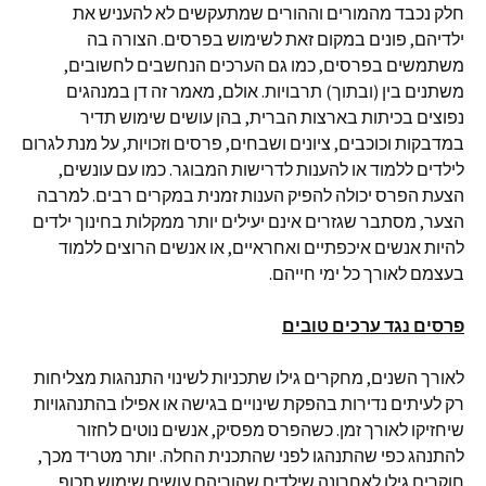
חלק נכבד מהמורים וההורים שמתעקשים לא להעניש את
ילדיהם, פונים במקום זאת לשימוש בפרסים. הצורה בה
משתמשים בפרסים, כמו גם הערכים הנחשבים לחשובים,
משתנים בין (ובתוך) תרבויות. אולם, מאמר זה דן במנהגים
נפוצים בכיתות בארצות הברית, בהן עושים שימוש תדיר
במדבקות וכוכבים, ציונים ושבחים, פרסים וזכויות, על מנת לגרום
לילדים ללמוד או להענות לדרישות המבוגר. כמו עם עונשים,
הצעת הפרס יכולה להפיק הענות זמנית במקרים רבים. למרבה
הצער, מסתבר שגזרים אינם יעילים יותר ממקלות בחינוך ילדים
להיות אנשים איכפתיים ואחראיים, או אנשים הרוצים ללמוד
בעצמם לאורך כל ימי חייהם.
פרסים נגד ערכים טובים
לאורך השנים, מחקרים גילו שתכניות לשינוי התנהגות מצליחות
רק לעיתים נדירות בהפקת שינויים בגישה או אפילו בהתנהגויות
שיחזיקו לאורך זמן. כשהפרס מפסיק, אנשים נוטים לחזור
להתנהג כפי שהתנהגו לפני שהתכנית החלה. יותר מטריד מכך,
חוקרים גילו לאחרונה שילדים שהוריהם עושים שימוש תכוף