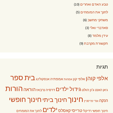
טבע האדם ואחרים
(10)
לחנך את המומחים
(5)
משחקי מחשב
(6)
סאדברי ואלי
(3)
עידן מלמד
(8)
תקשורת מקרבת
(9)
תגיות
בית ספר
אלפי קוהן
אלפי קון
אמפתיה
אנסקולינג
אמהות
הורות
גידול ילדים
הוראה
ג'ון הולט
דרסיה נרבאז
ג'אן האנט
חינוך
חינוך חופשי
חינוך ביתי
הנקה
וונדי פריסניץ
ילדים
טרייסי קאסלס
חינוך חופשי רדיקלי
לחנך את המומחים