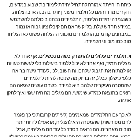
כיתה ח' הייתה אמורה להתחיל יחידת לימוד בת שבוע במדעים,
חוקרים מדדו האם כל תלמיד מעוניין יותר בהבנה או בהצלחה.
כשנגמרה יחידת הלימוד, התלמידים נבחנו ביכולתם להשתמש
במידע החדש שלה. בלי קשר אם הם קיבלו ציון גבוה או נמוך
במבחנים קודמים, התלמידים מוכווני ההצלחה פשוט לא הצליחו
טוב כמו מוכווני הלמידה.
4.
תלמידים עלולים להתפרק כשהם נכשלים.
אף אחד לא
מצליח תמיד, ואף אחד לא יכול ללמוד ביעילות בלי לעשות טעויות
או למתוח את הגבול שלהם. זה חשוב, לכן, לעודד גישה בריאה
כלפי כישלון. ככלל, זה בדיוק מה שנוטה להיות לתלמידים
שהמטרה העיקרית שלהם היא למידה: כשהם עושים שגיאה הם
רואים בתוצאה כמידע שימושי. הם מגלים מה היה שגוי ואיך לתקן
את זה.
לא כך עם התלמידים שמאמינים (לעיתים קרובות כי כך נאמר
להם מפורשות) שהמטרה היא להצליח, או אפילו להיות יותר
טובים מאחרים. הם נראים בסדר כל עוד הם מצליחים, אבל
ברגע שהם נתקלים במשוכה הם עלולים לראות בעצמם ככישלון