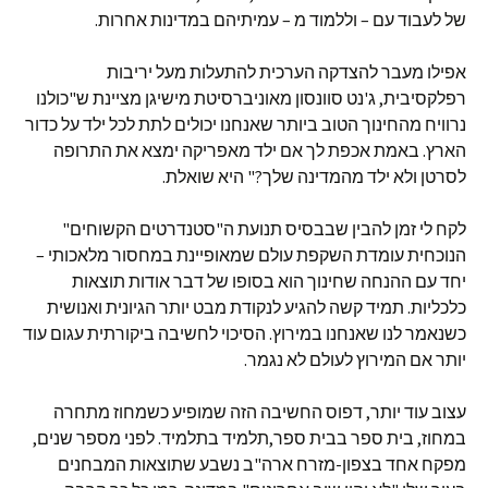
של לעבוד עם – וללמוד מ – עמיתיהם במדינות אחרות.
אפילו מעבר להצדקה הערכית להתעלות מעל יריבות
רפלקסיבית, ג'נט סוונסון מאוניברסיטת מישיגן מציינת ש"כולנו
נרוויח מהחינוך הטוב ביותר שאנחנו יכולים לתת לכל ילד על כדור
הארץ. באמת אכפת לך אם ילד מאפריקה ימצא את התרופה
לסרטן ולא ילד מהמדינה שלך?" היא שואלת.
לקח לי זמן להבין שבבסיס תנועת ה"סטנדרטים הקשוחים"
הנוכחית עומדת השקפת עולם שמאופיינת במחסור מלאכותי –
יחד עם ההנחה שחינוך הוא בסופו של דבר אודות תוצאות
כלכליות. תמיד קשה להגיע לנקודת מבט יותר הגיונית ואנושית
כשנאמר לנו שאנחנו במירוץ. הסיכוי לחשיבה ביקורתית עגום עוד
יותר אם המירוץ לעולם לא נגמר.
עצוב עוד יותר, דפוס החשיבה הזה שמופיע כשמחוז מתחרה
במחוז, בית ספר בבית ספר,תלמיד בתלמיד. לפני מספר שנים,
מפקח אחד בצפון-מזרח ארה"ב נשבע שתוצאות המבחנים