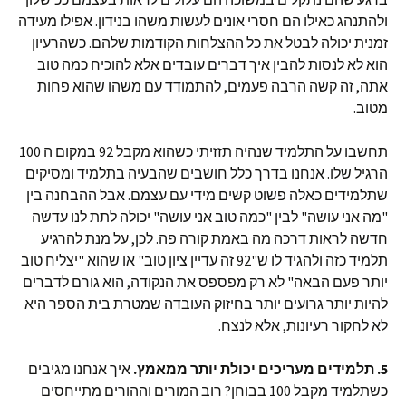
ולהתנהג כאילו הם חסרי אונים לעשות משהו בנידון. אפילו מעידה
זמנית יכולה לבטל את כל ההצלחות הקודמות שלהם. כשהרעיון
הוא לא לנסות להבין איך דברים עובדים אלא להוכיח כמה טוב
אתה, זה קשה הרבה פעמים, להתמודד עם משהו שהוא פחות
מטוב.
תחשבו על התלמיד שנהיה תזזיתי כשהוא מקבל 92 במקום ה 100
הרגיל שלו. אנחנו בדרך כלל חושבים שהבעיה בתלמיד ומסיקים
שתלמידים כאלה פשוט קשים מידי עם עצמם. אבל ההבחנה בין
"מה אני עושה" לבין "כמה טוב אני עושה" יכולה לתת לנו עדשה
חדשה לראות דרכה מה באמת קורה פה. לכן, על מנת להרגיע
תלמיד כזה ולהגיד לו ש"92 זה עדיין ציון טוב" או שהוא "יצליח טוב
יותר פעם הבאה" לא רק מפספס את הנקודה, הוא גורם לדברים
להיות יותר גרועים יותר בחיזוק העובדה שמטרת בית הספר היא
לא לחקור רעיונות, אלא לנצח.
5.
תלמידים מעריכים יכולת יותר ממאמץ.
איך אנחנו מגיבים
כשתלמיד מקבל 100 בבוחן? רוב המורים וההורים מתייחסים