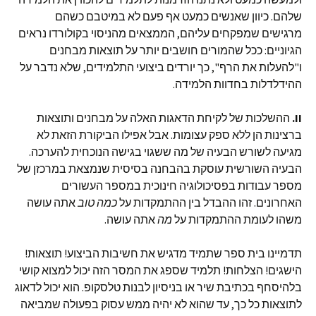
שלהם. כיוון שאנשים כמעט אף פעם לא במיטבם כשהם
מרגישים שמפקחים עליהם, הממצאים מהניסוי בקולורדו נראים
הגיוניים: ככל שהמורים חושבים יותר על תוצאות מבחנים
ו"להעלות את הרף", כך יורדים ביצועי התלמידים, שלא נדבר על
ההידלדלות בחדוות הלמידה.
II.
ההשלכות של לקיחת הדאגות האלה על מבחנים ותוצאות
ברצינות הן ללא ספק עצומות. אבל אפילו הביקורת הזאת לא
מגיעה לשורש הבעיה של מה ששגוי בגישה הנוכחית להערכה.
הבעיה השורשית עוסקת בהבחנה בסיסית שנמצאת במרכזן של
מספר עבודות בפסיכולוגיה חינוכית במספר העשורים
האחרונים. זהו ההבדל בין ההתמקדות על
כמה טוב
אתה עושה
משהו לעומת ההתמקדות על
מה
אתה עושה.
תדמיינו בית ספר שתמיד מדגיש את חשיבות הביצוע! תוצאות!
הישגים! הצלחות! תלמיד שספג את המסר הזה יכול למצוא קושי
בלהיסחף בכתיבת שיר או בניסיון לבנות טלסקופ. הוא יכול לדאוג
לתוצאות כל כך, עד שהוא לא יהיה ממש עסוק בפעולה שמביאה