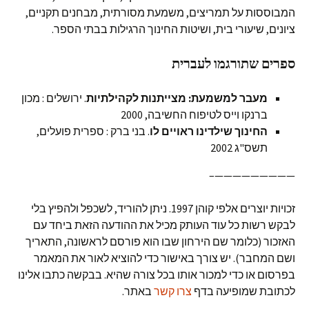
המבוססות על תמריצים, משמעת מסורתית, מבחנים תקניים,
ציונים, שיעורי בית, ושיטות החינוך הרגילות בבתי הספר.
ספרים שתורגמו לעברית
מעבר למשמעת: מצייתנות לקהילתיות
. ירושלים : מכון
ברנקו וייס לטיפוח החשיבה, 2000
החינוך שילדינו ראויים לו
. בני ברק : ספרית פועלים,
תשס"ג 2002
—————————–
זכויות יוצרים אלפי קוהן 1997. ניתן להוריד, לשכפל ולהפיץ בלי
לבקש רשות כל עוד העותק מכיל את ההודעה הזאת ביחד עם
האזכור (כלומר שם הירחון שבו הוא פורסם לראשונה, התאריך
ושם המחבר). יש צורך באישור כדי להוציא לאור את המאמר
בפרסום או כדי למכור אותו בכל צורה שהיא. בבקשה כתבו אלינו
לכתובת שמופיעה בדף
צרו קשר
באתר.