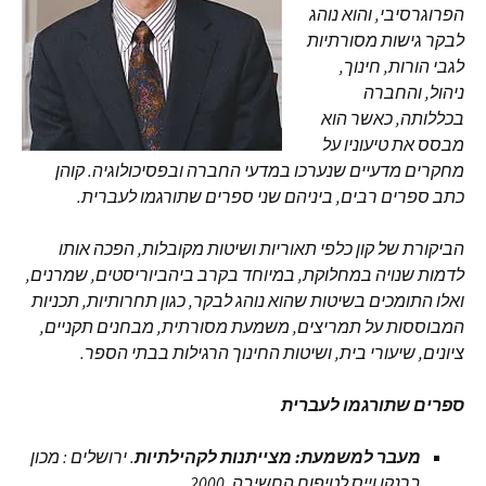
הפרוגרסיבי, והוא נוהג
לבקר גישות מסורתיות
לגבי הורות, חינוך,
ניהול, והחברה
בכללותה, כאשר הוא
מבסס את טיעוניו על
מחקרים מדעיים שנערכו במדעי החברה ובפסיכולוגיה. קוהן
כתב ספרים רבים, ביניהם שני ספרים שתורגמו לעברית.
הביקורת של קון כלפי תאוריות ושיטות מקובלות, הפכה אותו
לדמות שנויה במחלוקת, במיוחד בקרב ביהביוריסטים, שמרנים,
ואלו התומכים בשיטות שהוא נוהג לבקר, כגון תחרותיות, תכניות
המבוססות על תמריצים, משמעת מסורתית, מבחנים תקניים,
ציונים, שיעורי בית, ושיטות החינוך הרגילות בבתי הספר.
ספרים שתורגמו לעברית
מעבר למשמעת: מצייתנות לקהילתיות
. ירושלים : מכון
ברנקו וייס לטיפוח החשיבה, 2000