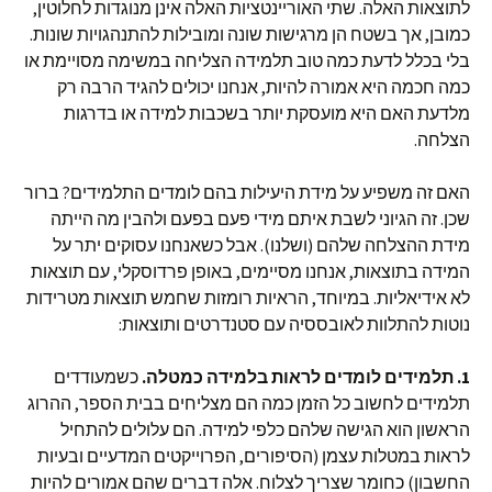
לתוצאות האלה. שתי האוריינטציות האלה אינן מנוגדות לחלוטין,
כמובן, אך בשטח הן מרגישות שונה ומובילות להתנהגויות שונות.
בלי בכלל לדעת כמה טוב תלמידה הצליחה במשימה מסויימת או
כמה חכמה היא אמורה להיות, אנחנו יכולים להגיד הרבה רק
מלדעת האם היא מועסקת יותר בשכבות למידה או בדרגות
הצלחה.
האם זה משפיע על מידת היעילות בהם לומדים התלמידים? ברור
שכן. זה הגיוני לשבת איתם מידי פעם בפעם ולהבין מה הייתה
מידת ההצלחה שלהם (ושלנו). אבל כשאנחנו עסוקים יתר על
המידה בתוצאות, אנחנו מסיימים, באופן פרדוסקלי, עם תוצאות
לא אידיאליות. במיוחד, הראיות רומזות שחמש תוצאות מטרידות
נוטות להתלוות לאובססיה עם סטנדרטים ותוצאות:
1.
תלמידים לומדים לראות בלמידה כמטלה.
כשמעודדים
תלמידים לחשוב כל הזמן כמה הם מצליחים בבית הספר, ההרוג
הראשון הוא הגישה שלהם כלפי למידה. הם עלולים להתחיל
לראות במטלות עצמן (הסיפורים, הפרוייקטים המדעיים ובעיות
החשבון) כחומר שצריך לצלוח. אלה דברים שהם אמורים להיות