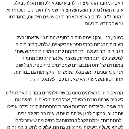
האם המחבר הרגיש צורך להביע עונג או לפחות הקלה, בגלל
עובדה זאת? נהפוך הוא, הוא הצהיר שמהלך העניינים הנוכחי הוא
"מטריד" כי ילדים בארצות אחרות גם עושים חיל, וזה, בהגדרתו,
נחשב לחדשות רעות.
כמו כן, הניו יורק טיימס הזהיר בסוף שנות ה 90 ש"אחוז בעלי
תעודות הבגרות בבתי ספר אמריקאיים, שלמשך דורות היה
הגבוה ביותר בעולם, ירד מתחת לרוב המדינות המתועשות".
למעשה, לפי רוב המידות, מצבה של ארה"ב טוב מתמיד
במונחים של יחס המבוגרים שמסיימים בית ספר. אבל שוב
אנחנו מוזמנים לדאוג בגלל שנעשתה התקדמות גם במדינות
אחרות, והמשמעות היא שאנחנו כבר לא מלכי ההר.
מה אם היינו מתעלמים מהמצב של תלמידים במדינות אחרות? זו
לא היה שכנות טובה במיוחד, אבל לפחות לא היינו רואים את
ההישגים של ילדים במדינות אחרות כהתפתחות מטרידה. אפילו
יותר טוב, במקום להגן על התוכניות שיעזרו כביכול לבוגרינו
"להתחרות", יכולנו לקבל החלטות על בסיס מה שיעזור להם
לשתף
פעולה
ביעילות. מחנכים, גם הם, עלולים לחשוב במונחים