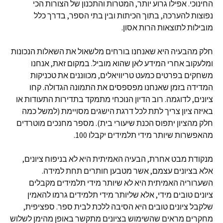
החינוכי. אפילו גרוע יותר, המטרות והתכנון של הצורות הכי
נפוצות להערכה, בתוך הכיתות ובין בתי הספר, בדרך כלל
מובילות לתוצאות הרות אסון.
חלק מהבעיה היא שאנחנו בורחים מלשאול את השאלות הנכונות
ומלעקוב אחרי המידע לאן שהוא מוביל. במקום זאת, אנחנו
משחקים בפרטים כמעט טריוויאלים, מכווננים את טכניקות
המדידה בזמן שאנחנו מפספסים את התמונה הגדולה. קחו
ציונים, לדוגמה. רוב הדיון הנוכחי מתמקד בתדירות התעודות או
באיזה ציון צריך לתת לכל דרגת הישגים מסויימת (למשל כמה
חלק מהציון יתפוס הכנת שיעורי בית). מספר מחנכים מוטרדים
מהאפשרות שיותר מידי תלמידים יקבלו 100.
מנקודת מבט אחרת, הבעיה האמיתית היא לא בניפוח ציונים,
אלא בציונים עצמם, אשר מטבען חותרים תחת למידה.
השערוריה האמיתית היא לא שיותר מידי תלמידים מקבלים
ציונים טובים מידי, אלא שליותר מידי תלמידים גרמו להאמין
שלקבל ציונים טובים היא הסיבה ללכת לבית ספר. ספציפית,
מחקרים מראים שהשימוש בציונים מתקשר באופן מהימן לשלוש