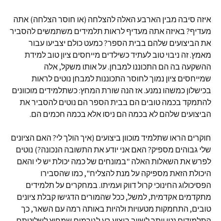
איזה סיבה מבין הארבע האלה להצלחה (או חוסר הצלחה) אתה
מעדיף? באיזה אתה מעדיף לראות תלמידים משתמשים להסביר
את הביצועים שלהם בבית הספר? כמעט כולם יצביעו עבור
מאמץ. זה ניבוי טוב לעתיד כשילדים מייחסים ציון טוב למידת
ההשקעה בה הם התכוננו למבחן. על אותו משקל, אלה
שמייחסים ציון נמוך לחוסר התכוננות למבחן נוטים לראות
בכישלון כמשהו נמנע. אז הנה שורת המחץ: כשתלמידים מוכוונים
להתמקד בכמה טובים הם בבית הספר הם נוטים להסביר את
הביצועים שלהם לא בכמה הם ניסו אלא בכמה חכמים הם.
חוקרים הראו שתלמיד מוכוון ביצועים (איך הולך לי? האם הציונים
שלי גבוהים מספיק? האם אני יודע את התשובה הנכונה?) נוטים
לפרש את השאלות האלה "במונחים של כמה יכולת יש לי והאם
היכולת הזאת מספיקה על מנת להצליח", כמו שהסבירו
הפסיכולוג החינוכי קרול דווק ועמיתו. במחקרים על תלמידים
מתקדמים אקדמית, למשל, ככל שהמורים הדגישו קבלת ציונים
טובים, התחמקות מטעויות ולהיות באותה רמה עם השאר, כך
התלמידים נטו יותר לשייך ביצוע רע לגורמים שמחוץ לשליטתם,