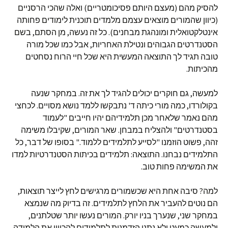
להסיק מהם (מעצם היותם פסיכומטריים) ואלה שהכי הרסניים
(כיוון שהמורים מוצאים עצמם מלמדים תוכנית לימודים פחותה
אינטלקטואלית ומונהגת מבחנים). כל זה נעשה, מן הסתם, בשם
הסטנדרטים הגבוהים ונטילת האחריות, אבל כמו שכל מורה
טובה תגיד לך התוצאה המעשית היא שכל חיי הרוח נסחטים
מהכיתות.
למעשה, גם חוקרים יכולים להגיד לך את זה. במחקר שנעה
בקולורדו, כמה מורי כיתה ד' נתבקשו ללמד נושא מסויים. לכחצי
מהם נאמר שלאחר מכן תלמידיהם יהיו חייבים "לעמוד
בסטנדרטים" ולהצליח במבחן. שאר המורים, שקיבלו משימה
זהה, פשוט הוזמנו "לסייע לתלמידים ללמוד." בסופו של דבר, כל
התלמידים נבחנו. התוצאה: תלמידים בכיתות הסטנדרטיות למדו
את המשימה פחות טוב.
למה? סיבה אחת היא שכשמורים מרגישים לחץ לייצר תוצאות,
הם נוטים להעביר את הלחץ לתלמידים. זה בדיוק מה שנמצא
במחקר שני, שנערך בניו יורק. המורים נעשו יותר שטלתנים,
ולמעשה כמעט ולא נתנו הזדמנות לתלמידים להכווין את הלמידה