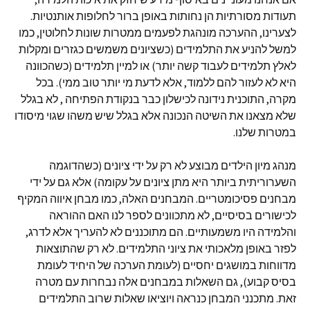
תעודות מסורתיות הן נחותות באופן ברור לחלופות אותנטיות.
לצערינו, ההערכה מונהגת לפעמים ממטרות שונות לחלוטין, כמו
למשל להניע את התלמידים (כשציונים משמשים כגזרים ומקלות
לאלץ תלמידים לעבוד קשה יותר) או למיין תלמידים (כשהכוונה
היא לא לעזור להם ללמוד, אלא לדעת מי יותר טוב ממי). בכל
מקרה, התוכנית נידונה לכישלון כבר בנקודת הפתיחה , לא בגלל
שלא מצאנו את השיטה הנכונה אלא בגלל שיש משהו שגוי מיסודו
במטרות שלנו.
מנהג מיון הילדים מבוצע לא רק על ידי ציונים (כשהדוגמה
השערוריתית ביותר היא מתן ציונים על עקומה) אלא גם על ידי
מבחנים פסיכומטריים. המבחנים האלה, כמו מבחן איווה המקיף
לכישורים בסיסיים, לא מתכוונים לספר לנו האם ההוראה
והלמידה היו משמעותיים. הם מתוכננים לא להעריך אלא לדרג,
לפזר באופן מלאכותי את ציוני התלמידים. לא רק שהתוצאות
מדווחות במושגים יחסיים (לעומת הערכה של היחיד לעומת
בסיס קבוע), גם השאלות במבחנים אלה נבחרות עם מטרה
זאת. מתכנני המבחן כנראה ויוציאו שאלות שרוב התלמידים