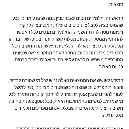
תוצאות.
הראשונה, תלמידים נוטים לאבד עניין במה שהם לומדים. ככל
שהמוטיבציה לקבל ציונים טובים עולה, המוטיבציה לחקור
רעיונות נוטה לרדת. השנייה, התלמידים מנסים ככל האפשר
להתחמק ממטלות קשות. מטלות קשות יותר, בסופו של דבר, הן
מכשול להשגת ציון מעולה. השלישית היא שרמת החשיבה של
תלמידים מרשימה פחות. מחקר לאחר מחקר מראה שציונים
מסורתיים משפיעים לרעה על יצירתיות ואפילו זכירת פרטים
בטווח הארוך.
המידע לאושש את הממצאים האלה נגיש לכל מי שטורח לבדוק,
והבעיות הפרקטיות שנוצרות כשנפטרים מציונים (כמו למשל
לעזור להורים להבין אאיך זה עוזר לילדיהם) הן ברות פתירה לכל
מי שמחויב למשימה. המחויבות הזאת, בכל אופן, צופנת בחובה
חשיבה רצינית על הסיבות שבגללן אנחנו מעריכים תלמידים
מלכתחילה.
אם אנחנו מעוניינים באיסוף מידע שיחזק את איכות הלמידה,