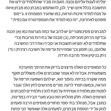
יצליחו לענות עליהם נכונה. האם זה סביר שהתלמידים ידעו את
התשובה בכלל איננו שייך. לכן, להשתמש במבחן כמו מבחן איווה
על מנת למדוד איכות הוראה, כמו שהעיר המומחה וו. ג'יימס
פופהם לאחרונה, "זה כמו למדוד את הטמפרטורה עם כפית."
למבחנים פסיכומטריים יש לרוב עוד כמה מגרעות כמו (א) הכנה
ובדיקה הרחק מהכיתה, (ב) מבנה של בחירות מרובות (כדי
שתלמידים לא ימציאו תשובות או יסבירו את דרכי החשיבה
שלהם), (ג) תזמון (כך שמהירות עדיפה על חשיבה רצינית) ו (ד)
ניתן בניסיון אחד מרובה חרדה.
כל המאפיינים האלה מייצגים בדיוק את ההיפך מהערכה
משמעותית. אבל זה לא אומר שמבחנים אלה משוללים תוקף
ממה שקורה בכיתה. נהפוך הוא, יש להם השפעה חריפה על
הוראה, וכמעט תמיד לרעה. מורים מרגישים לחץ הולך וגובר
לפנות זמן מלמידה אמיתית על מנת להכין תלמידים למבחנים
האיומים האלה. חלק מהלחץ הזה נובע מערי הבירה במדינות,
כמובן. אבל, מנהלני בתי ספר מחוזיים מוסיפים הרבה פעמים
לנזק על ידי הוספת מבחנים, לפעמים אלה שאפשר הכי פחות