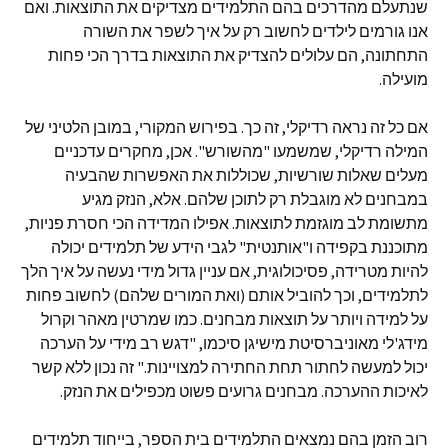
שנתעלם מהדרכים בהם התלמידים מצדיקים את התוצאות. ואם
אנו גורמים לילדים לחשוב רק על איך לשפר את השורה
התחתונה, הם עלולים להצדיק את התוצאות בדרך הכי פחות
מועילה.
אם כל זה נראה רדיקלי, זה כך. בפירוש המקורי, במובן הלטיני של
המילה רדיקלי, שמשמעו "מהשורש". אכן, מחקרים עדכניים
מעלים שאלות שורשיות, שכוללות את האפשרות שהבעיה
במבחנים לא מוגבלת רק לתוכן שלהם. אלא, הנזק מגיע
מתשומת לב מוגזמת לתוצאות. אפילו המדידה הכי חסרת פניות,
מתוכננת בקפידה ו"אותנטית" לגבי הידע של תלמידים יכולה
להיות מטרידה, פסיכולוגית, אם עניין גדול מידי נעשה על איך הלך
לתלמידים, וכך להוביל אותם (ואת המורים שלהם) לחשוב פחות
על למידה ויותר על תוצאות מבחנים. כמו שמרטין מאהר וקרול
מידג'לי מאוניברסיטת מישיגן סיכמו, "דגש רב מידי על הערכה
יכול למעשה לחתור תחת החתירה למצויינות." זה נכון ללא קשר
לאיכות ההערכה. מבחנים גרועים פשוט מכפילים את הנזק.
רוב הזמן בהם נמצאים התלמידים בית הספר, בייחוד תלמידים