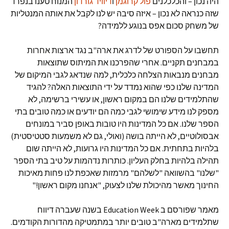
היה נכון – והכלכלנים
פול קרוגמן
ו
דיוויד גורדון
המנוח טענו בנפרד
שזה כנראה לא נכון – איזה סיבה יש לנו לקבל את אותה המנטליות
של משחק סכום אפס בנוגע ללמידה?
תחשבו על הספורט של לדרג את ארה"ב נגד ארצות אחרות
במבחנים תקניים. אחרי שהפרכנו את המיתוס שתוצאות
מבחנים מנבאות הצלחה כלכלית, למה שנדאג לגבי המיקום של
המדינה שלנו כפי שהוא נמדד על ידי התוצאות האלה? להגיד
שהתלמידים שלנו הם במקום ראשון, או עשירי ברשימה, לא
מספק לנו מידע שימושי לגבי כמה הם יודעים או כמה טובים בתי
הספר שלנו. אם כל המדינות היו טובות באופן סביר במונחים
אבסולוטיים, לא הייתה בושה (ואולי, גם לא משמעות סטטיסטית)
בלהיות בתחתית. אם כל המדינות היו גרועות, לא הייתה שום
תהילה בלהיות בחלק העליון. כותרות נדהמות על טיב בתי הספר
"שלנו" בהשוואה "לשלהם" מרמזות שאכפת לנו פחות מאיכות
החינוך מאשר מהיכולת שלנו לצעוק, "אנחנו מקום ראשון!"
מאמר שפורסם ב Education Week בשנה שעברה דיווח
שתלמידים מארה"ב טובים יותר במתמטיקה מהדורות הקודמים.