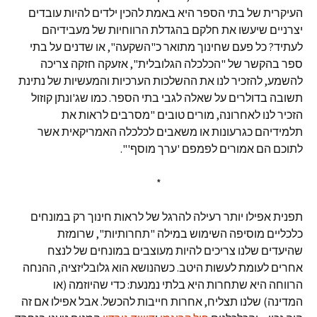
העיקרית של בתי הספר היא באמת להכין ילדים להיות עובדים
יצרניים שיעשו את חלקם בהגדלת הרווחיות של מעבידיהם
לעתיד? כל פעם שחינוך מתואר כ"השקעה", או שדנים על בתי
ספר בהקשר של "הכלכלה הגלובלית", אזעקה חזקה צריכה
להשמע, להזכיר לנו את ההשלכות הערכיות והמעשיות של נתינת
תשובה בדולרים על שאלה לגבי בתי הספר. כמו שג'ונתן קוזול
הזכיר לנו לאחרונה, מורים טובים "מסרבים לראות את
תלמידיהם כגרעונות או משאבים לכלכלה האמריקאית אשר
לתוכם הם אמורים לפמפם 'ערך מוסף'".
*
תפנית אפילו יותר רעילה להרגל של לראות חינוך רק במונחים
כלכליים מוסיפה השימוש במילה "תחרותיות", שרומזת
שהיעדים שלנו צריכים להיות מעוצבים במונחים של לנצח
אחרים לעומת לעשות היטב. כשהנושא הוא גלובליזציה, ההנחה
הרווחה היא שתחרות היא בלתי נמנעת: כדי שהיוזמה (או
המדינה) שלנו תצליח, אחרות חייבות להכשל. אבל אפילו אם זה