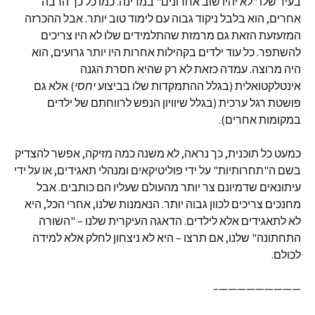
בעיר שלו "לא יהיו שוב אחרונים" במדינה. כמו כל כך הרבה
אחרים, הוא בלבל ניקוד גבוה עם לימוד טוב יותר. אבל ההכרזה
המזעזעת הזאת גם מרמזת שהתלמידים שלו לא היו צריכים
להשתפר. כל עוד ילדים בקהילות אחרות היו יותר גרועים, הוא
היה מרוצה. עמדה כזאת לא רק שהיא חסרת הגנה
אינטלקטואלית (בגלל ההתמקדות שלו בביצוע
יחסי
) אלא גם
פושטת רגל ערכית (בגלל שיוויון הנפש לרווחתם של ילדים
במקומות אחרים).
כמעט כל תוכנית, כך נראה, לא משנה כמה מזיקה, אפשר להצדיק
בשם ה"תחרותיות" על ידי פוליטיקאים ומנהלי תאגידים, או על ידי
עיתונאים שדמיונם צר יותר מהעולם שעליו הם כותבים. אבל
מחנכים צריכים לכוון גבוה יותר. הנאמנות שלנו, אחרי הכל, היא
לא לתאגידים אלא לילדים. הדאגה העיקרית שלנו – "השורה
התחתונה" שלנו, אם תרצו – היא לא ניצחון לחלק אלא למידה
לכולם.
—————————–