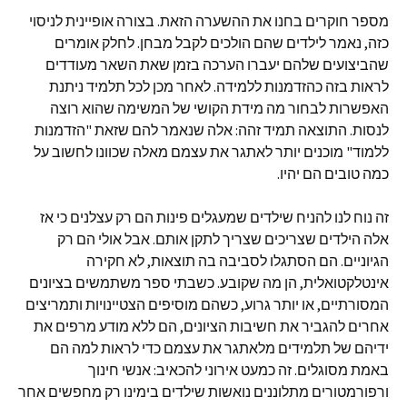
מספר חוקרים בחנו את ההשערה הזאת. בצורה אופיינית לניסוי
כזה, נאמר לילדים שהם הולכים לקבל מבחן. לחלק אומרים
שהביצועים שלהם יעברו הערכה בזמן שאת השאר מעודדים
לראות בזה כהזדמנות ללמידה. לאחר מכן לכל תלמיד ניתנת
האפשרות לבחור מה מידת הקושי של המשימה שהוא רוצה
לנסות. התוצאה תמיד זהה: אלה שנאמר להם שזאת "הזדמנות
ללמוד" מוכנים יותר לאתגר את עצמם מאלה שכוונו לחשוב על
כמה טובים הם יהיו.
זה נוח לנו להניח שילדים שמעגלים פינות הם רק עצלנים כי אז
אלה הילדים שצריכים שצריך לתקן אותם. אבל אולי הם רק
הגיוניים. הם הסתגלו לסביבה בה תוצאות, לא חקירה
אינטלקטואלית, הן מה שקובע. כשבתי ספר משתמשים בציונים
המסורתיים, או יותר גרוע, כשהם מוסיפים הצטיינויות ותמריצים
אחרים להגביר את חשיבות הציונים, הם ללא מודע מרפים את
ידיהם של תלמידים מלאתגר את עצמם כדי לראות למה הם
באמת מסוגלים. זה כמעט אירוני להכאיב: אנשי חינוך
ורפורמטורים מתלוננים נואשות שילדים בימינו רק מחפשים אחר