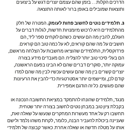
הדרכים הקלות… בזמן שהם עצמם יוצרים דגש על ביצועים
ותוצאות שמובילים באופן ברור לאותה התוצאה.
3.
תלמידים נוטים לחשוב פחות לעומק.
המטרה של חלק
מהתלמידים היא לרכוש מיומנויות חדשות, לגלות דברים על
העולם, להבין מה הם עושים. כשהם לוקחים ספר ליד, הם
חושבים על מה שהם קוראים, לא על כמה טוב הם קוראים.
פרדוקסלית, התלמידים שהוציאו מחשבות על הצלחה מראשם,
הם בעלי סיכוי טוב יותר להצליח. הם מעבדים מידע בצורה
עמוקה יותר, סוקרים דברים שהם לא הבינו בפעם הראשונה,
יוצרים קשרים בין מה שהם עושים עכשיו לבין מה שהם למדו
קודם לכן, ומיישמים יותר אסטרטגיות כדי להבין את הרעיונות
שהם פוגשים. כל זה הודגם אמפירית.
מנגד, תלמידים שהונחו להתמקד במציאת התשובה הנכונה או
בקבלת ציון טוב במבחן נוטים לחשוב בצורה יותר שטחית.
תחשבו רק על אחד מעשרות המחקרים שנעשו על שאלה זאת,
שעניינה ביכולת להעביר הבנה, כלומר, לקחת משהו נלמד ולישם
אותו על מטלה חדשה או שאלה אחרת. כאשר קבוצה של תלמידי