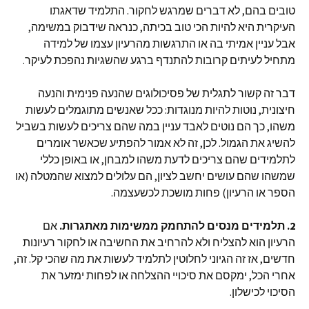
טובים בהם, לא דברים שמרגש לחקור. התלמיד שדאגתו
העיקרית היא להיות הכי טוב בכיתה, כנראה שידבוק במשימה,
אבל עניין אמיתי בה או התרגשות מהרעיון עצמו של למידה
מתחיל לעיתים קרובות להתנדף ברגע שהשגיות נהפכת לעיקר.
דבר זה קשור לתגלית של פסיכולוגים שהנעה פנימית והנעה
חיצונית, נוטות להיות מנוגדות: ככל שאנשים מתוגמלים לעשות
משהו, כך הם נוטים לאבד עניין במה שהם צריכים לעשות בשביל
להשיג את הגמול. לכן, זה לא אמור להפתיע שכאשר אומרים
לתלמידים שהם צריכים לדעת משהו למבחן, או באופן כללי
שמשהו שהם עושים יחשב לציון, הם עלולים למצוא שהמטלה (או
הספר או הרעיון) פחות מושכת לכשעצמה.
2.
תלמידים מנסים להתחמק ממשימות מאתגרות.
אם
הרעיון הוא להצליח ולא להרחיב את החשיבה או לחקור רעיונות
חדשים, אז זה הגיוני לחלוטין לתלמיד לעשות את מה שהכי קל. זה,
אחרי הכל, ימקסם את סיכויי ההצלחה או לפחות ימזער את
הסיכוי לכישלון.