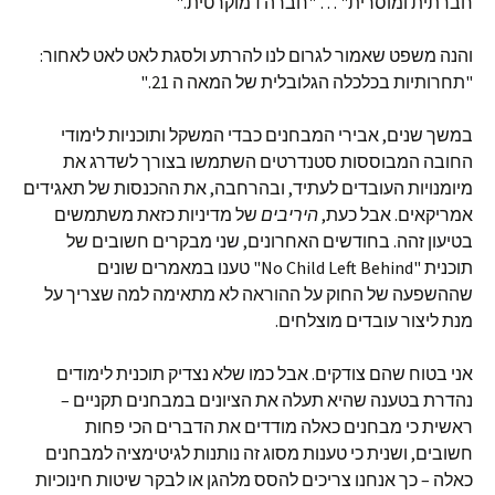
חברתית ומוסרית" … "חברה דמוקרטית."
והנה משפט שאמור לגרום לנו להרתע ולסגת לאט לאט לאחור:
"תחרותיות בכלכלה הגלובלית של המאה ה 21."
במשך שנים, אבירי המבחנים כבדי המשקל ותוכניות לימודי
החובה המבוססות סטנדרטים השתמשו בצורך לשדרג את
מיומנויות העובדים לעתיד, ובהרחבה, את ההכנסות של תאגידים
אמריקאים. אבל כעת,
היריבים
של מדיניות כזאת משתמשים
בטיעון זהה. בחודשים האחרונים, שני מבקרים חשובים של
תוכנית "No Child Left Behind" טענו במאמרים שונים
שההשפעה של החוק על ההוראה לא מתאימה למה שצריך על
מנת ליצור עובדים מוצלחים.
אני בטוח שהם צודקים. אבל כמו שלא נצדיק תוכנית לימודים
נהדרת בטענה שהיא תעלה את הציונים במבחנים תקניים –
ראשית כי מבחנים כאלה מודדים את הדברים הכי פחות
חשובים, ושנית כי טענות מסוג זה נותנות לגיטימציה למבחנים
כאלה – כך אנחנו צריכים להסס מלהגן או לבקר שיטות חינוכיות