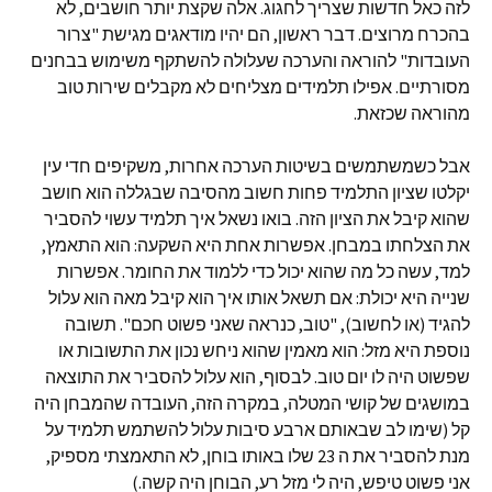
לזה כאל חדשות שצריך לחגוג. אלה שקצת יותר חושבים, לא
בהכרח מרוצים. דבר ראשון, הם יהיו מודאגים מגישת "צרור
העובדות" להוראה והערכה שעלולה להשתקף משימוש בבחנים
מסורתיים. אפילו תלמידים מצליחים לא מקבלים שירות טוב
מהוראה שכזאת.
אבל כשמשתמשים בשיטות הערכה אחרות, משקיפים חדי עין
יקלטו שציון התלמיד פחות חשוב מהסיבה שבגללה הוא חושב
שהוא קיבל את הציון הזה. בואו נשאל איך תלמיד עשוי להסביר
את הצלחתו במבחן. אפשרות אחת היא השקעה: הוא התאמץ,
למד, עשה כל מה שהוא יכול כדי ללמוד את החומר. אפשרות
שנייה היא יכולת: אם תשאל אותו איך הוא קיבל מאה הוא עלול
להגיד (או לחשוב), "טוב, כנראה שאני פשוט חכם". תשובה
נוספת היא מזל: הוא מאמין שהוא ניחש נכון את התשובות או
שפשוט היה לו יום טוב. לבסוף, הוא עלול להסביר את התוצאה
במושגים של קושי המטלה, במקרה הזה, העובדה שהמבחן היה
קל (שימו לב שבאותם ארבע סיבות עלול להשתמש תלמיד על
מנת להסביר את ה 23 שלו באותו בוחן, לא התאמצתי מספיק,
אני פשוט טיפש, היה לי מזל רע, הבוחן היה קשה.)