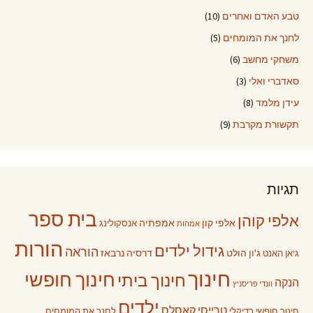
טבע האדם ואחרים
(10)
לחנך את המומחים
(5)
משחקי מחשב
(6)
סאדברי ואלי
(3)
עידן מלמד
(8)
תקשורת מקרבת
(9)
תגיות
בית ספר
אלפי קוהן
אלפי קון
אמפתיה
אנסקולינג
אמהות
הורות
גידול ילדים
הוראה
ג'ון הולט
דרסיה נרבאז
ג'אן האנט
חינוך
חינוך חופשי
חינוך ביתי
הנקה
וונדי פריסניץ
ילדים
טרייסי קאסלס
חינוך חופשי רדיקלי
לחנך את המומחים