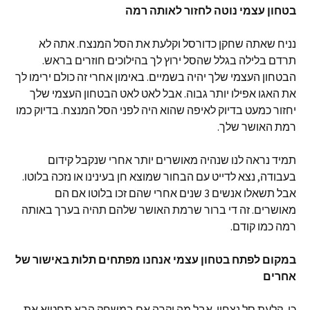
בטחון עצמי נוטה לחזור לאותה רמה
נניח שאתה שחקן כדורסל וקלעת את הסל המנצח. אתה לא
תרדם בלילה בגלל שהסל ירוץ לך בהילוכים חוזרים בראש.
הבטחון העצמי שלך יהיה בשמיים. באימון אחרי זה כולם ירימו לך
את האגו אפילו יותר גבוה. אבל לאט לאט הבטחון העצמי שלך
יחזור כמעט בדיוק לאיפה שהוא היה לפני הסל המנצח. בדיוק כמו
רמת האושר שלך.
תמיד נראה לנו שנהיה מאושרים יותר אחרי שנקבל קידום
בעבודה, נצא לדייט עם הבחור שמוצא חן בעינינו או נזכה בלוטו.
אבל תשאלו אנשים 3 שנים אחרי שהם זכו בלוטו אם הם
מאושרים. זה די ברור שרמת האושר שלהם תהיה בערך באותה
רמה כמו קודם.
במקום לפתח בטחון עצמי אנחנו מפתחים תלות באישור של
אחרים
כן, קלעת סל נצחון. אבל מה יקרה אם במשחק הבא תחטיא את