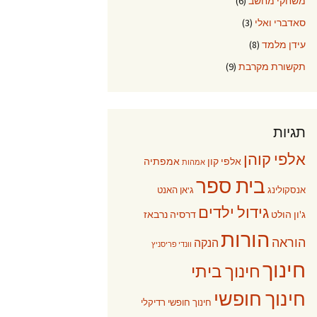
משחקי מחשב
(6)
סאדברי ואלי
(3)
עידן מלמד
(8)
תקשורת מקרבת
(9)
תגיות
אלפי קוהן
אלפי קון
אמפתיה
אמהות
בית ספר
אנסקולינג
ג'אן האנט
גידול ילדים
ג'ון הולט
דרסיה נרבאז
הורות
הוראה
הנקה
וונדי פריסניץ
חינוך
חינוך ביתי
חינוך חופשי
חינוך חופשי רדיקלי