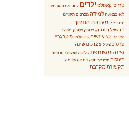
ילדים
טרייסי קאסלס
לחנך את המומחים
למידה
מבחנים תקניים
ליאו בבאוטה
מערכת החינוך
מים ביאליק
מרשאל רוזנברג
משחק
משחקי מחשב
עונשים
פיטר גריי
סאדברי ואלי
עידן מלמד
שינה
פרסים
צרכים
ציטוטים
שינה משותפת
שליטה
תחרותיות
תוצאות
תינוקות
תקשורת לא אלימה
תלמידים
תקשורת מקרבת