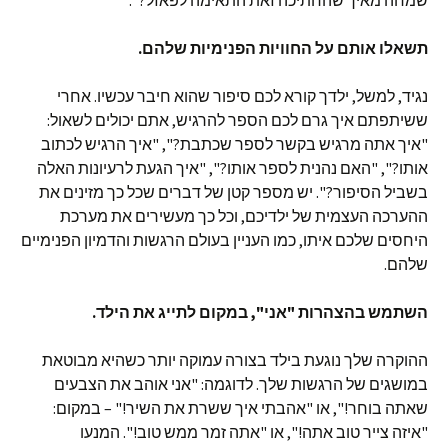
שמחה מאיך שהחתיכה זאת התאימה לפאזל?".
תשאלו אותם על החוויות הפנימיות שלהם.
נגיד, למשל, ילדך קורא לכם סיפור שהוא חיבר עכשיו. אחרי
ששיתפתם איך גרם לכם הספר להרגיש, אתם יכולים לשאול:
"איך אתה מרגיש בקשר לספר שכתבת?", "איך הרגיש לכתוב
אותו?", "האם נהנית לספר אותו?", "איך הגעת לרעיונות האלה
בשביל הסיפור?". יש מספר קטן של דברים שכל כך מזינים את
ההערכה העצמית של ילדיכם, וכל כך מעשירים את מערכת
היחסים שלכם איתו, כמו העניין בעולם הרגשות והדמיון הפנימיים
שלהם.
השתמש בהצהרות "אני", במקום לתייג את הילד.
ההוקרה שלך נוגעת בילד בצורה עמוקה יותר כשהיא מבוטאת
במושגים של הרגשות שלך. לדוגמה: "אני אוהב את הצבעים
שאתה בוחר!", או "אהבתי איך ששרת את השיר!" – במקום:
"איזה צייר טוב אתה!", או "אתה זמר ממש טוב!". המנעו