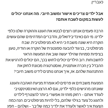
כעבריין.
אבל ילדים צריכים אישור ומשוב חיובי. מה אנחנו יכולים
לעשות במקום לשבח אותם?
הרבה פעמים אנחנו רוצים לבטא את העונג וההוקרה שלנו כלפי
ילדינו. מי הם כאינדיבידואלים, והדברים המדהימים שהם עושים.
הוקרה היא שונה משבח כי היא לא מניפולטיבית. שבח
מניפולטיבי, בניגוד להבעה ספונטנית של הוקרה או הודיה, טעון
בציפיות סמויות שהילד יעשה שוב את המעשה הראוי
לתשבוחות. רוב הילדים יכולים לחוש בכך, הם יכולים להרגיש את
ההבדל בין הכרה אותנטית, ואסטרטגיה מכוונת לחזק את
ההתנהגות שלהם. אז, איך אנחנו נותנים לידינו משוב חיובי?
המנעות משבחים או פרסים לא אומרת מניעת האהבה והעונג
שאנחנו מרגישים כלפי ילדינו, וגם לא הרצון האינסטינקטיבי
לעודד אותם – רחוק מזה! זה אפשרי ביותר להצטרף לילדינו
ולחגוג כל צעד בגילוי שלהם, בלי להיות מניפולטיבים. הנה כמה
הצעות איך לאשר ולעודד את ילדיך כמה שליבך – ושלהם – חפץ