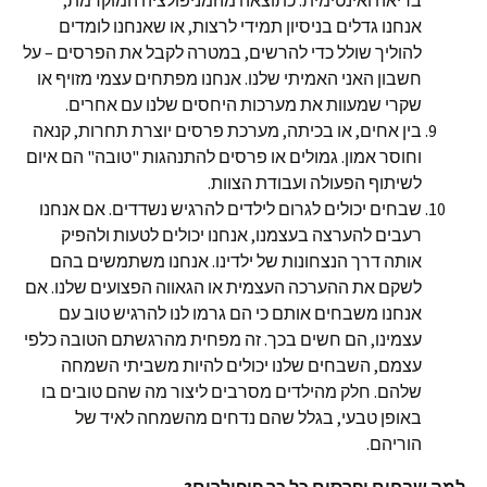
בריאה ואינטימית. כתוצאה מהמניפולציה המוקדמת,
אנחנו גדלים בניסיון תמידי לרצות, או שאנחנו לומדים
להוליך שולל כדי להרשים, במטרה לקבל את הפרסים – על
חשבון האני האמיתי שלנו. אנחנו מפתחים עצמי מזויף או
שקרי שמעוות את מערכות היחסים שלנו עם אחרים.
בין אחים, או בכיתה, מערכת פרסים יוצרת תחרות, קנאה
וחוסר אמון. גמולים או פרסים להתנהגות "טובה" הם איום
לשיתוף הפעולה ועבודת הצוות.
שבחים יכולים לגרום לילדים להרגיש נשדדים. אם אנחנו
רעבים להערצה בעצמנו, אנחנו יכולים לטעות ולהפיק
אותה דרך הנצחונות של ילדינו. אנחנו משתמשים בהם
לשקם את ההערכה העצמית או הגאווה הפצועים שלנו. אם
אנחנו משבחים אותם כי הם גרמו לנו להרגיש טוב עם
עצמינו, הם חשים בכך. זה מפחית מהרגשתם הטובה כלפי
עצמם, השבחים שלנו יכולים להיות משביתי השמחה
שלהם. חלק מהילדים מסרבים ליצור מה שהם טובים בו
באופן טבעי, בגלל שהם נדחים מהשמחה לאיד של
הוריהם.