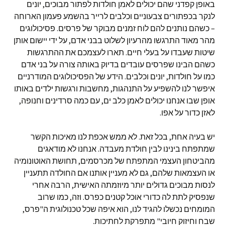
באופן קפדני שהם יכולים לאמן חולדות לפתור מבוכים, יונים
לנקר בכפתורים צבעוניים וכלבים לרייר בהשמע פעמון הארוחה
– כשהם נותנים להם לוח זמנים מבוקר של פרסים. פסיכולוגים
מהר מאוד התרגשו מהרעיון לשלוט בבני אדם, על ידי יישום אותן
שיטות שעבדו על בעלי חיים. תארו לעצמכם את ההתרגשות
כשהם הבינו שפרסים עובדים בדיוק באותה צורה על בני אדם
כמו על חולדות, יונים וכלבים. הידע של הפסיכולוגים המודרניים
איפשר לנו להשפיע על התנהגות, מחשבות ורגשות ילדים באותו
אופן שבו אנחנו יכולים לאמן כלב ים, עם כמה סרדינים וחנופה,
לאזן כדור על אפו.
יש בעיה אחת, בכל זאת. לא ממש אכפת לנו מאיכות הקשר
שמתפתח בינינו לבין חולדת מעבדה. אנחנו לא מודאגים
מהביטחון העצמי המתפתח של מכרסמים, תחושת האוטונומיה
או העצמאות שלהם, גם לא מעניין אותנו אם החולדה תתעניין
לנסות מבוכים גדולים יותר מיוזמתה האישית, הרבה אחרי
שנפסיק לתת לה כדורי אוכל קטנים כפרס. וזה, כמו שרוב
המומחים נכשלו להגיד לנו, הוא איפה שכל טכנולוגית ה"פרס,
שבח וחיזוק חיובי" מתפרקת לחתיכות.