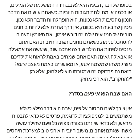
בסופו של דבר, הבעיה היא לא בבחירה המושלמת של המילים,
או בכמה או מתי לתת תגובות חיוביות. כשאתם עושים את הדבר
הנכון מהסיבות הלא נכונות, הוא הופך להיות הדבר הלא נכון.
מכיוון שהבעיה היא בכוונה, אין דרך אחרת אלא להיות בוחנים
טובים של המניעים שלנו. זה דורש אימון, ואת האומץ והענווה
להסתכל פנימה. כשאתם נותנים תגובה חיובית, האם אתם
מנסים לפתות את הילד שירצה אתכם שוב, שיעשה את אמא'לה
או אבא'לה גאים? האם אתם שמחים באמת לראות את ילדיכם
משיג משהו שמשמח
אותו
, או מאושרים באמת מעצם
קיומו
?
בזאת נח פרדוקס: זה שמטרתו הוא לא לחזק, אלא רק
"להתקרב", הוא הכי מחזק.
האם שבח הוא
אי פעם
בסדר?
אין צורך לשים מחסום על פינו, שבח הוא דבר נפלא כשלא
משתמשים בו למניפולציות. לדוגמה, פרסים לא כדאי להבטיח
מראש, ולא כדאי שיינתנו בצורה צפויה כל פעם שהילד עושה
משהו שאתם אוהבים. משוב חיובי הוא הכי טוב למערכת היחסים