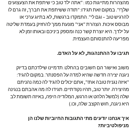
מהצהרות מתייגות כמו : "אתה ילד טוב כי שיתפת את הצעצועים
שלך!". במקום זאת תגידו: "תודה ששיתפת את חברך, זה גרם לו
להרגיש טוב – וגם לי". התמקדו ברגשות, לא בתיוג ערכי או
מבוסס איכות. הצהרת "אני" מונעת ממך להחזיק בעמדת שליטה
על ילדך. היא יוצרת קשר כנה ומספק ביניכם ובאותו זמן לא
מפריעה להתנסותם העצמית.
תגיבו על ההתנהגות, לא על האדם.
משוב ואישור הם חשובים בהחלט. תדמיינו שילדכתם בדיוק
ניגנה יצירה חדשה שהיא למדה על הפסנתר. במקום להגיד:
"איזה נגנית טובה את!", אתם יכולים להגיד לה כמה נהניתם
מהיצירה. יותר טוב, תהיו נקודתיים. תגידו לה מה אהבתם בנגינה
שלה (למשל הלהט או הרגש, המלודיה היפה, באיזה תשומת לב
היא ניגנה, חוש הקצב שלה, וכו.)
איך אנחנו יודעים מתי התגובות החיוביות שלנו הן
מניפולטיביות?