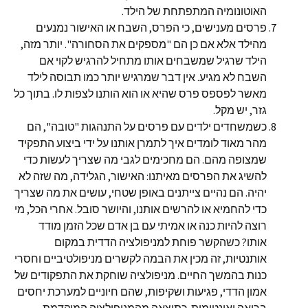
האוטונומיה המתפתחת של הילד.
פרסים מענישים, כי הפרס, השבח או האישור נמנעים
מהילד אלא אם כן הם "מספקים את הסחורה". יותר מזה,
הילד שרגיל שמשבחים אותו מתחיל להרגיש לקוי אם
השבח לא מגיע. אין דבר שמרגיש יותר כמו תבוסה לילד
מאשר לפספס פרס שהיא או הוא הותנו לצפות לו. בתוך כל
גזר, יש מקל.
כשמשחדים ילדים עם פרסים על התנהגות "טובה", הם
מהר מאוד לומדים איך לתמרן אותנו על ידי ביצוע התפקיד
שמצופה מהם. הם מחכימים לגבי מה שצריך לעשות כדי
להשיג את הפרסים מאיתנו: האישור, הגלידה, מה שזה לא
יהיה. הם נהיים צייתנים באופן שטחי, עושים את מה שצריך
כדי להחמיא או להרשים אותנו, והיושר סובל. אחרי הכל, מי
רוצה להיות כנה או אמיתי עם בן אדם שכל הזמן מודד
אותו? כשהקשר פוחת למניפולציה הדדית במקום
אותנטיות, זה מכין את הבמה לקשרים מניפולטיביים וחסרי
כנות בהמשך החיים. מניפולציה שוחקת את התפקודים של
אמון הדדי, פגיעות ושקיפות, שהם חיוניים למערכת יחסים