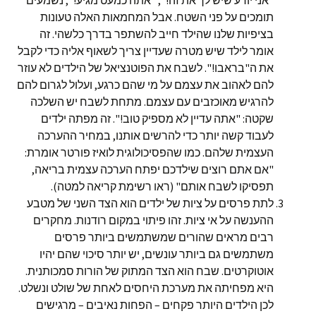
"אני יודע שיש לך את זה!", "אתה כמעט מגיע!", נשמעים
תומכים על פני השטח. אבל המחמאות האלה טעונות
בציפיות שלנו שהילד חייב להשתפר בדרך כלשהי. זה
אומר לילד שיש מטרה שעדיין צריך לשאוף אליה כדי לקבל
את ה"בראבו!". לשבח את הפוטנציאל של הילדים לא עוזר
להם לאהוב את עצמם על מי שהם כרגע, ועלול לגרום להם
להרגיש מאוכזבים עם עצמם. מתחת לשבח יש השלכה
שקטה: "אתה עדיין לא מספיק טוב!". זה מפתה ילדים
לעבוד קשה יותר כדי להרשים אותנו, במחיר ההערכה
העצמית שלהם. כמו שהפסיכולוגית לואיז פורטר אומרת:
"אם אתם רוצים שילדכם יפתח הערכה עצמית בריאה,
תפסיקו לשבח אותם" (ראו רשימת קריאה למטה).
לתת פרסים על ציות של ילדים הוא הצד השני של מטבע
ההענשה על אי ציות. זהו פיתוי במקום רודנות. מחקרים
רבים מראים שהורים שמשתמשים ביותר פרסים
משתמשים גם ביותר עונשים, יש יותר סיכוי שהם יהיו
אוטוקרטים. שבח הוא הצד המתוק של הורות סמכותנית.
היא מפחיתה את מערכת היחסים לאחת של שולט ונשלט.
לכן הילדים היותר פקחים – הפחות נאיבים – מרגישים