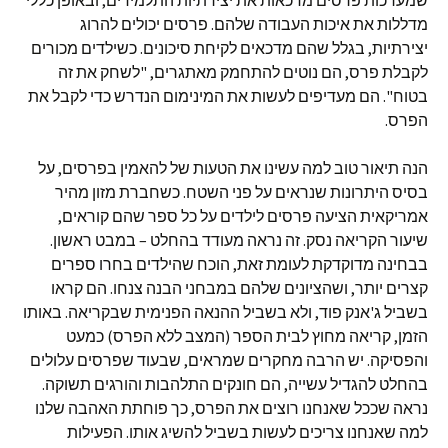
שמערכות פרסים מדכאות את יצירתיות התלמידים, ובאופן כללי
מדללות את איכות העבודה שלהם. פרסים יכולים להרוג
יצירתיות, בגלל שהם מדכאים לקיחת סיכונים. כשילדים מכורים
לקבלת פרס, הם נוטים להתחמק מאתגרים, "לשחק את זה
בטוח". הם מעדיפים לעשות את המינימום הנדרש כדי לקבל את
הפרס.
הנה תיאור טוב למה עשינו את הטעות של להאמין בפרסים, על
בסיס היתרונות שנראים על פני השטח. כשחברת מזון מהיר
אמריקאית הציעה פרסים לילדים על כל ספר שהם קוראים,
שיעור הקריאה נסק. זה נראה מעודד בהחלט – במבט ראשון.
בבחינה מדוקדקת לעומת זאת, הוכח שהילדים בחרו ספרים
קצרים יותר, ושהציונים שלהם במבחני הבנה צנחו. הם קראו
בשביל ג'אנק פוד, ולא בשביל ההנאה הפנימית שבקריאה. באותו
הזמן, קריאה מחוץ לבית הספר (המצב ללא הפרס) כמעט
והפסיקה. יש הרבה מחקרים שמראים, שבעוד שפרסים עלולים
בהחלט להגדיל עשייה, הם חונקים התלהבות והורגים תשוקה.
נראה שככל שאנחנו רוצים את הפרס, כך פוחתת האהבה שלנו
למה שאנחנו צריכים לעשות בשביל להשיג אותו. הפעילות