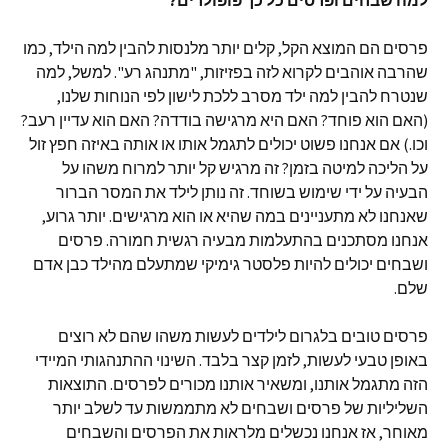
למה שבחים ופרסים כל כך פופולרים?
פרסים הם המוצא הקל, קלים יותר מלנסות להבין למה הילד, כמו
שהרבה אוהבים לקרוא לזה בפזיזות, "מתנהג רע". למשל, למה
שנטרח להבין למה ילד מסרב ללכת לישון לפי הנוחות שלנו,
(האם הוא פוחד? האם היא מרגישה בודדה? האם הוא עדיין רעב?
וכו.) אם אנחנו פשוט יכולים לתגמל אותו או אותה באיזה חפץ זול
על הליכה למיטה בזמן? זה מרגיש קל יותר למרוח משהו על
הבעיה על ידי שימוש בשוחד. זה נותן לילד את המסר הברור
שאנחנו לא מתעניינים במה שהיא או הוא מרגישים. יותר גרוע,
אנחנו מסתכנים בהתעלמות מבעיה רגשית חמורה. פרסים
ושבחים יכולים להיות פלסטר גימיקי שמתעלם מהילד כבן אדם
שלם.
פרסים טובים בלגרום לילדים לעשות משהו שהם לא רוצים
באופן טבעי לעשות, לזמן קצר בלבד. השינוי ההתנהגותי המיידי
הזה מתגמל אותנו, ומשאיר אותנו מכורים לפרסים. התוצאות
השליליות של פרסים ושבחים לא מתממשות עד לשלב יותר
מאוחר, אז אנחנו נכשלים מלראות את הפרסים והשבחים