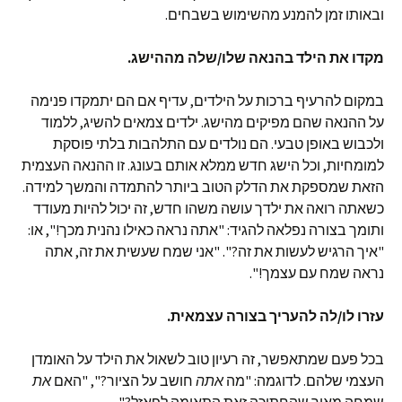
ובאותו זמן להמנע מהשימוש בשבחים.
מקדו את הילד בהנאה שלו/שלה מההישג.
במקום להרעיף ברכות על הילדים, עדיף אם הם יתמקדו פנימה
על ההנאה שהם מפיקים מהישג. ילדים צמאים להשיג, ללמוד
ולכבוש באופן טבעי. הם נולדים עם התלהבות בלתי פוסקת
למומחיות, וכל הישג חדש ממלא אותם בעונג. זו ההנאה העצמית
הזאת שמספקת את הדלק הטוב ביותר להתמדה והמשך למידה.
כשאתה רואה את ילדך עושה משהו חדש, זה יכול להיות מעודד
ותומך בצורה נפלאה להגיד: "אתה נראה כאילו נהנית מכך!", או:
"איך הרגיש לעשות את זה?". "אני שמח שעשית את זה, אתה
נראה שמח עם עצמך!".
עזרו לו/לה להעריך בצורה עצמאית.
בכל פעם שמתאפשר, זה רעיון טוב לשאול את הילד על האומדן
העצמי שלהם. לדוגמה: "מה
אתה
חושב על הציור?", "האם
את