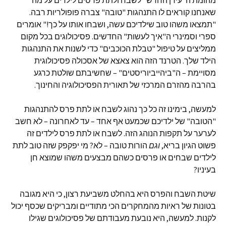
מהומת ה"עידן החדש" לשבח ולתת פרסים לילדים על מה
שאנחנו קוראים לו התנהגות "טובה" צברה פופולריות רבה.
"תמצאו משהו טוב שילדיכם עשה, ושבחו אותו על כך!" אומרים
ספרי וסמינרי ה"איך לעשות" החדשים. פסיכולוגים בכל מקום
ממליצים על טיפול "טבלת הכוכבים" כדי לשנות את התנהגות
הילד שלך. הטרנד הזה הוא צאצא של אסכולה פסיכולוגית
מסויימת – ה"ביהייביוריסטים" – שחשיבתם שולטת כרגע
בהרבה מהזרם המרכזי של תאורית הפסיכולוגיה והחינוך.
למעשה, בימינו זה כל כך נהוג לשבח או לתת פרס להתנהגות
"הטובה" של ילדיכם שכמעט אף אחד – עד לאחרונה – לא חשב
לערער על תקפות הנוהג הזה. לשבח או לתת פרס לילדים זה
פשוט הגיון בריא,
וגם
הורות טובה – לא? מי יפקפק שזה טוב לתת
לילדים שבחים או פרסים כשהם מבצעים משהו שמוצא חן
בעיניו?
שיטת השבח והפרס היא בהחלט משביעת רצון, כי היא מגובה
בטונות של ראיות מהמחקרים הכי מתודיים ומבריקים שכסף יכול
לקנות. למעשה, היא נובעת מעבודתם של פסיכולוגים שגילו