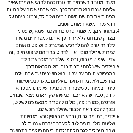
משהו מטריד בשבחים. זה גורם להם להרגיש שמתנשאים
עליהם. שבח הוא תזכורת לכך שלמשבח יש כוח עליהם. זה
מפחית את תחושת האוטונומיה של הילד, וכמו טפיחה על
הראש, זה משאיר אותם קטנים.
באותו הזמן, מי שנותן פרסים הוא כמו שמאי,שופט מה
מצדיק שבח ומה לא. זה הופך אותם למפחידים משהו
לילד. זה גורם להם להרגיש שמעריכים ושופטים אותם.
למרות ש "ילד טוב!" או "ילדה טובה!" הם שיפוט חיובי, זה
עדיין שיפוט מגבוה, ובסופו של דבר מנכר את הילד.
הילדים שיש להם יותר תובנה יכולים לראות דרך
המניפולציה. הם עלו עלינו, הוא חושבים שהשבח שלנו
מחושב, ולא נצליח להערים עליהם בקלות בטקטיקות
פיתוי. במיוחד, כששבח הוא טכניקה שלמדנו מספר או
קורס, סביר שהוא יעבור כמשהו שקרי או מומצא. שבחים
ופרסים, כמו חנופה, יכולים להסריח ממאמצינו לשלוט,
ובכך להספיד את הכבוד שהילד רוכש לנו.
ילדים, כמו מבוגרים, נרתעים באופן טבעי מנסיונות
שליטה. כולנו רוצים לגדול לעבר הגדרה עצמית. לכן
שבחים יכולים לגרום להתנגדות, כי הם פוגעים בתחושת