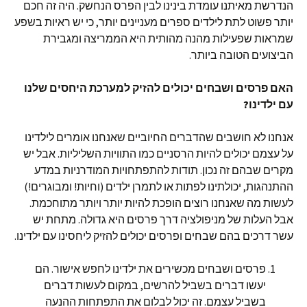
הנדרשת מאיתנו עומדת בינינו לבין הפרס הנחשק. היה זה חכם
יותר פשוט לתת לילדים ספרים מעניינים יותר, כי יש ראיות בשפע
שמראות שפעילות מהנה מהותית היא הממריצה ומגבירת
הביצועים הטובה ביותר.
האם פרסים ושבחים יכולים להזיק למערכת היחסים שלנו
עם ילדינו?
אנחנו לא חושבים שהדברים החיוביים שאנחנו אומרים לילדינו
על עצמם יכולים להיות הרסניים כמו התוויות השליליות. אבל יש
מקרים שבהם זה נכון. תודות להתפתחויות המודרניות במדע
ההתנהגות, יכולתינו לפתות או לתמרן ילדים (וחיות! ומבוגרים!)
לעשות מה שאנחנו רוצים הופכת להיות יותר ויותר מתוחכמת.
אבל העלות של מניפולציה דרך פרסים היא גדולה. מתחת יש
עשר דרכים בהם שבחים ופרסים יכולים להזיק ליחסינו עם ילדינו.
פרסים ושבחים מכשירים את ילדינו לחפש אישור. הם
יעשו דברים בשביל להרשים, במקום לעשות דברים
בשביל עצמם. זה יכול לבלום את התפתחות ההנעה