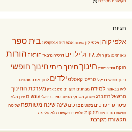
תקשורת מקרבת
(9)
תגיות
בית ספר
אלפי קוהן
אלפי קון
אמפתיה
אנסקולינג
אמהות
הורות
גידול ילדים
הוראה
ג'ון הולט
דרסיה נרבאז
ג'אן האנט
חינוך
חינוך חופשי
חינוך ביתי
הנקה
וונדי פריסניץ
ילדים
טרייסי קאסלס
חינוך חופשי רדיקלי
לחנך את המומחים
מערכת החינוך
למידה
מבחנים תקניים
ליאו בבאוטה
מים ביאליק
עונשים
מרשאל רוזנברג
משחק
משחקי מחשב
סאדברי ואלי
עידן מלמד
שינה משותפת
שינה
פיטר גריי
פרסים
צרכים
שליטה
ציטוטים
תינוקות
תקשורת לא אלימה
תחרותיות
תוצאות
תלמידים
תקשורת מקרבת