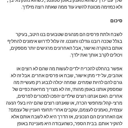
שלך עם ילדך כשהוא מוענק באופן ספונטני, כשהוא מזנק מליבך,
ולא כמזימה מכוונת להשיג עוד ממה שאתה רוצה מילדך.
סיכום
לשבח ולתת פרסים הם מנהגים שטבועים בנו היטב, בעיקר
בגלל שככה רובנו גודלנו וחונכנו. זה עלול לדרוש אימונים להחליף
אותם בהוקרה ואישור, אבל האחרונים מרגישים יותר מספקים,
ויכולים לקרב אותך ואת ילדך.
אפשר בהחלט להכריח ילדים לעשות מה שהם לא רוצים או
אוהבים, על ידי מתן אישור, שבח או פרסים אחרים. אבל זה לא
גורם להם להיות שמחים. שמחה יכולה לנבוע רק מעשיית מה
שמספק אותנו באופן מהותי, וזה לא מצריך מחיאות כפיים של
אחרים. האם אנחנו רוצים שילדים יהפכו למכורים לפרסים,
מרצי-קהל ומחפשי הכרה, או שאנחנו רוצים שהם יהיו בעלי הנעה
עצמית, נאמנים לעצמם, עוקבים אחרי תחומי העניין של עצמם?
אם האחרונים הם הנכונים, אז הדרך היא לא לשבח אותם אלא
להוקיר אותם. בבית הספר, כשהעבודה היא מעניינת באופן