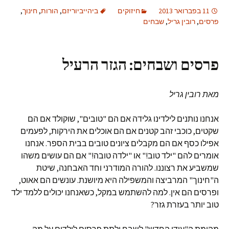
11 בפברואר 2013
חיזוקים
ביהייביוריזם
,
הורות
,
חינוך
,
פרסים
,
רובין גריל
,
שבחים
פרסים ושבחים: הגזר הרעיל
מאת רובין גריל
אנחנו נותנים לילדינו גלידה אם הם "טובים", שוקולד אם הם
שקטים, כוכבי זהב קטנים אם הם אוכלים את הירקות, לפעמים
אפילו כסף אם הם מקבלים ציונים טובים בבית הספר. אנחנו
אומרים להם "ילד טוב!" או "ילדה טובה!" אם הם עושים משהו
שמשביע את רצוננו. להורה המודרני וחד האבחנה, שיטת
ה"חינוך" המרביצה והמשפילה היא מיושנת. עונשים הם אאוט,
ופרסים הם אין. למה להשתמש במקל, כשאנחנו יכולים ללמד ילד
טוב יותר בעזרת גזר?