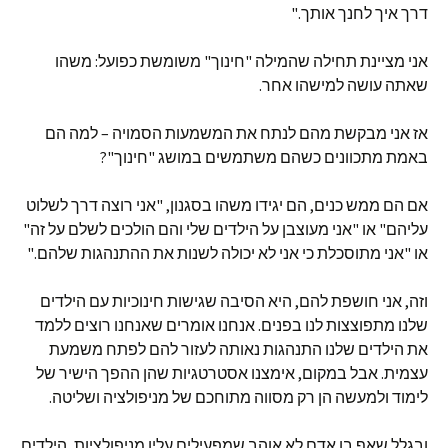
דרך איך לחנך אותך."
אני מציינת תחילה שהמילה "חינוך" משומשת כפועל: משהו
שאתה עושה למישהו אחר.
אז אני מבקשת מהם לנתח את המשמעות הסמויה – למה הם
באמת מתכוונים כשהם משתמשים במושג "חינוך"?
אם הם ממש כנים, הם יגידו משהו בסגנון, "אני רוצה דרך לשלוט
עליהם" או "אני מעוצבן על הילדים שלי והם הולכים לשלם על זה"
או "אני מתוסכלת כי אני לא יכולה לשנות את ההתנהגות שלהם."
וזה, אני חושפת להם, היא הסיבה שגישות חינוכיות עם הילדים
שלנו מתפוצצות לנו בפנים. אנחנו אומרים שאנחנו רוצים ללמד
את הילדים שלנו התנהגות נאותה לעזור להם לפתח משמעת
עצמית. אבל במקום, אימצנו אסטרטגיות שהן ההפך הישיר של
לימוד ולמעשה הן רק מסווה מתוחכם של מניפולציה ושליטה.
ובגלל שאף בן אדם לא אוהב שמפעילים עליו מניפולציות, הילדים