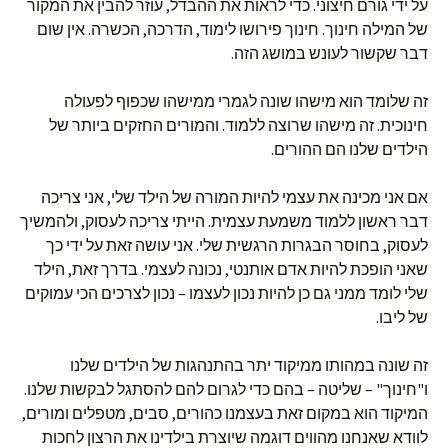
על ידי גורם חיצוני. כדי לראות את ההבדל, עוזר להבין את המקור
של המילה חינוך. חינוך פירושו לימוד, הדרכה, הכשרה. אין שום
דבר שקשור לעונש במושג הזה.
זה שלומד הוא מישהו שונה לגמרי ממישהו שכפוף לפעולה
חינוכית. זה מישהו שרוצה ללמוד. והמורים החזקים ביותר של
הילדים שלנו הם ההורים.
אם אני מכינה את עצמי להיות המורה של הילד שלי, אני צריכה
דבר ראשון ללמוד משמעת עצמית. הייתי צריכה לעסוק, ולהמשיך
לעסוק, בחוסר הבגרות הרגשית שלי. אני עושה זאת על ידי כך
שאני הופכת להיות אדם אותנטי, נכונה לעצמי. בדרך זאת, הילד
שלי לומד ממני גם כן להיות נכון לעצמו – נכון לצרכים הכי עמוקים
של ליבו.
זה שונה במהותו ממיקוד יתר בהתנהגות של הילדים שלנו
ו"חינוך" – שליטה – בהם כדי לגרום להם להסתגל לבקשות שלנו.
המיקוד הוא במקום זאת בעצמנו כהורים, סבים, מטפלים ומורים,
לוודא שאנחנו מהווים דוגמה שיוצרת בילדינו את הרצון לחכות