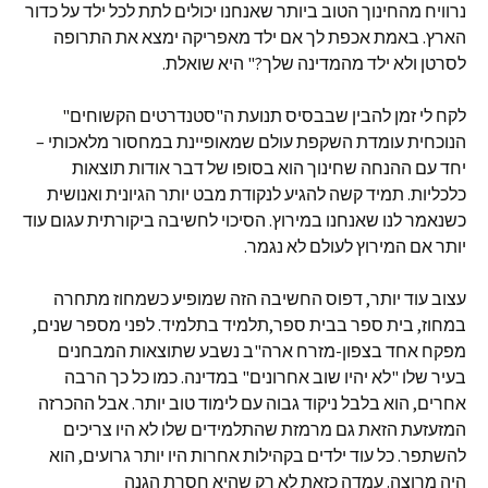
נרוויח מהחינוך הטוב ביותר שאנחנו יכולים לתת לכל ילד על כדור
הארץ. באמת אכפת לך אם ילד מאפריקה ימצא את התרופה
לסרטן ולא ילד מהמדינה שלך?" היא שואלת.
לקח לי זמן להבין שבבסיס תנועת ה"סטנדרטים הקשוחים"
הנוכחית עומדת השקפת עולם שמאופיינת במחסור מלאכותי –
יחד עם ההנחה שחינוך הוא בסופו של דבר אודות תוצאות
כלכליות. תמיד קשה להגיע לנקודת מבט יותר הגיונית ואנושית
כשנאמר לנו שאנחנו במירוץ. הסיכוי לחשיבה ביקורתית עגום עוד
יותר אם המירוץ לעולם לא נגמר.
עצוב עוד יותר, דפוס החשיבה הזה שמופיע כשמחוז מתחרה
במחוז, בית ספר בבית ספר,תלמיד בתלמיד. לפני מספר שנים,
מפקח אחד בצפון-מזרח ארה"ב נשבע שתוצאות המבחנים
בעיר שלו "לא יהיו שוב אחרונים" במדינה. כמו כל כך הרבה
אחרים, הוא בלבל ניקוד גבוה עם לימוד טוב יותר. אבל ההכרזה
המזעזעת הזאת גם מרמזת שהתלמידים שלו לא היו צריכים
להשתפר. כל עוד ילדים בקהילות אחרות היו יותר גרועים, הוא
היה מרוצה. עמדה כזאת לא רק שהיא חסרת הגנה