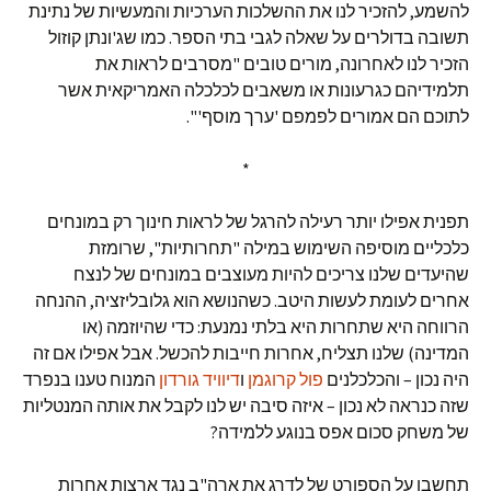
להשמע, להזכיר לנו את ההשלכות הערכיות והמעשיות של נתינת
תשובה בדולרים על שאלה לגבי בתי הספר. כמו שג'ונתן קוזול
הזכיר לנו לאחרונה, מורים טובים "מסרבים לראות את
תלמידיהם כגרעונות או משאבים לכלכלה האמריקאית אשר
לתוכם הם אמורים לפמפם 'ערך מוסף'".
*
תפנית אפילו יותר רעילה להרגל של לראות חינוך רק במונחים
כלכליים מוסיפה השימוש במילה "תחרותיות", שרומזת
שהיעדים שלנו צריכים להיות מעוצבים במונחים של לנצח
אחרים לעומת לעשות היטב. כשהנושא הוא גלובליזציה, ההנחה
הרווחה היא שתחרות היא בלתי נמנעת: כדי שהיוזמה (או
המדינה) שלנו תצליח, אחרות חייבות להכשל. אבל אפילו אם זה
היה נכון – והכלכלנים
פול קרוגמן
ו
דיוויד גורדון
המנוח טענו בנפרד
שזה כנראה לא נכון – איזה סיבה יש לנו לקבל את אותה המנטליות
של משחק סכום אפס בנוגע ללמידה?
תחשבו על הספורט של לדרג את ארה"ב נגד ארצות אחרות