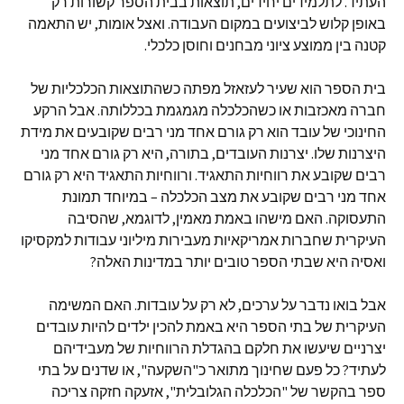
העתיד. לתלמידים יחידים, תוצאות בבית הספר קשורות רק
באופן קלוש לביצועים במקום העבודה. ואצל אומות, יש התאמה
קטנה בין ממוצע ציוני מבחנים וחוסן כלכלי.
בית הספר הוא שעיר לעזאזל מפתה כשהתוצאות הכלכליות של
חברה מאכזבות או כשהכלכלה מגמגמת בכללותה. אבל הרקע
החינוכי של עובד הוא רק גורם אחד מני רבים שקובעים את מידת
היצרנות שלו. יצרנות העובדים, בתורה, היא רק גורם אחד מני
רבים שקובע את רווחיות התאגיד. ורווחיות התאגיד היא רק גורם
אחד מני רבים שקובע את מצב הכלכלה – במיוחד תמונת
התעסוקה. האם מישהו באמת מאמין, לדוגמא, שהסיבה
העיקרית שחברות אמריקאיות מעבירות מיליוני עבודות למקסיקו
ואסיה היא שבתי הספר טובים יותר במדינות האלה?
אבל בואו נדבר על ערכים, לא רק על עובדות. האם המשימה
העיקרית של בתי הספר היא באמת להכין ילדים להיות עובדים
יצרניים שיעשו את חלקם בהגדלת הרווחיות של מעבידיהם
לעתיד? כל פעם שחינוך מתואר כ"השקעה", או שדנים על בתי
ספר בהקשר של "הכלכלה הגלובלית", אזעקה חזקה צריכה