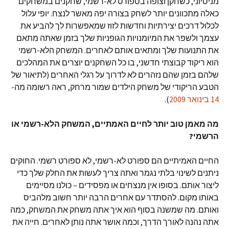
מניסיוני, כשחקן וצופה בספורט לא-רשמי, שחקנים במשחקים
כאלה מתכוונים יותר לשחק בצורה יפה מאשר לנצח. יופי עלול
לכלול דרכים יצירתיות וחדשות לזוז שמאפשרות לך להביע את
עצמך ולשפר את המיומנויות הגופניות שלך בזמן שאתה מתאם
את התנועות שלך ומתאים אותם לאחרים. המשחק הלא-רשמי
הוא ריקוד קבוצתי חדשני, בו כל השחקנים יוצרים את המהלכים
שלהם בזמן שהם נזהרים לא לדרוך על רגלי האחרים (לתיאור של
הטבע הריקודי של משחק הילדים שמור מרחק, ראה רשומה מה-
14 בינואר 2009
).
מה מאמן טוב יותר לחיים האמתיים, המשחק הלא-רשמי או
הרשמי?
החיים האמיתיים הם ספורט לא-רשמי, לא ספורט רשמי. החוקים
ניתנים לשינוי בלתי נגמר ואתה צריך לעשות את החלק שלך כדי
ליצור אותם. בסופו אין מנצחים או מפסידים – כולנו מסיימים
באותו מקום. להסתדר עם אחרים הרבה יותר חשוב מלהביס
ואותם. מה שמשנה בסוף הוא איך אתה משחק את המשחק, כמה
אתה נהנה לאורך הדרך, וכמה אושר אתה נותן לאחרים. חייה את