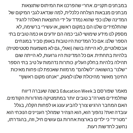
במבחנים תקניים. אחרי שהפרכנו את המיתוס שתוצאות
מבחנים מנבאות הצלחה כלכלית, למה שנדאג לגבי המיקום של
המדינה שלנו כפי שהוא נמדד על ידי התוצאות האלה? להגיד
שהתלמידים שלנו הם במקום ראשון, או עשירי ברשימה, לא
מספק לנו מידע שימושי לגבי כמה הם יודעים או כמה טובים בתי
הספר שלנו. אם כל המדינות היו טובות באופן סביר במונחים
אבסולוטיים, לא הייתה בושה (ואולי, גם לא משמעות סטטיסטית)
בלהיות בתחתית. אם כל המדינות היו גרועות, לא הייתה שום
תהילה בלהיות בחלק העליון. כותרות נדהמות על טיב בתי הספר
"שלנו" בהשוואה "לשלהם" מרמזות שאכפת לנו פחות מאיכות
החינוך מאשר מהיכולת שלנו לצעוק, "אנחנו מקום ראשון!"
מאמר שפורסם ב Education Week בשנה שעברה דיווח
שתלמידים מארה"ב טובים יותר במתמטיקה מהדורות הקודמים.
האם המחבר הרגיש צורך להביע עונג או לפחות הקלה, בגלל
עובדה זאת? נהפוך הוא, הוא הצהיר שמהלך העניינים הנוכחי הוא
"מטריד" כי ילדים בארצות אחרות גם עושים חיל, וזה, בהגדרתו,
נחשב לחדשות רעות.