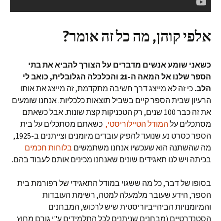
אלפי קוהן, מה כל זה אומר?
כשאני שומע אנשים מדברים על הצורך להביא את בתי
הספר שלנו אל המאה ה-21 והכלכלה הגלובלית, כואב לי
הלב.
כי זה לא מייצג דרך חשיבה מתקדמת, זה מייצג את אותו
הרעיון שבית הספר קיים בשביל תוצאות כלכליות. אנחנו שומעים
את זה כבר 100 שנים, רק הטכניקות קצת שונות. אבל כשאתם
מסתכלים על
המודל הטיילוריסטי,
כשאתם מסתכלים על בית
הספר כסרט נע שנועד להפיק עובדים מיומנים וצייתנים ב-1925,
מה שהשתנה הוא שעכשיו אנחנו משתמשים
בלוחות חכמים
בכיתה ויש לנו תאגידים שונים שאנחנו מכינים אותם לעבוד בהם.
בסופו של דבר, כל מה ששגוי במודל התאגידי של רפורמת בית
הספר, הידע שעובר מלמעלה למטה, רשימת העובדות
והמיומנויות הביהייביוריסטית שיש לרכוש, המבחנים
הסטנדרטיים (מבחנים שניתנים לכל התלמידים ע"י גורם מחוץ