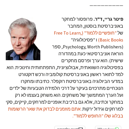
—————————
פיטר גריי, ד"ר.
פרופסור למחקר
באוניברסיטת בוסטון, המחבר
של
"חופשיים ללמוד" (Free To Learn,
Basic Books)
ו "פסיכולוגיה"
(Psychology, Worth Publishers, ספר
הוראה אוניברסיטאי כעת במהדורה
שישית). הוא ערך ופרסם מחקרים
בפסיכולוגיה השוואתית, אבולוציונית, התפתחותית וחינוכית. הוא
למד לתואר ראשון באוניברסיטת קולומביה ורכש דוקטורט
במדעי הביולוגיה באוניברסיטת רוקפלר. כתיבתו ומחקרו
הנוכחיים מתרכזים בעיקר על דרכי הלמידה הטבעיות של ילדים
ועל הערך המתמשך של משחקים. הוא משחק בעצמו לא רק
במחקר וכתיבה, אלא גם ברכיבת אופניים למרחקים, קייקים, סקי
למרחקים וגידול ירקות.
אתם מוזמנים לבדוק את שאר הרשומות
בבלוג שלו "החופש ללמוד".