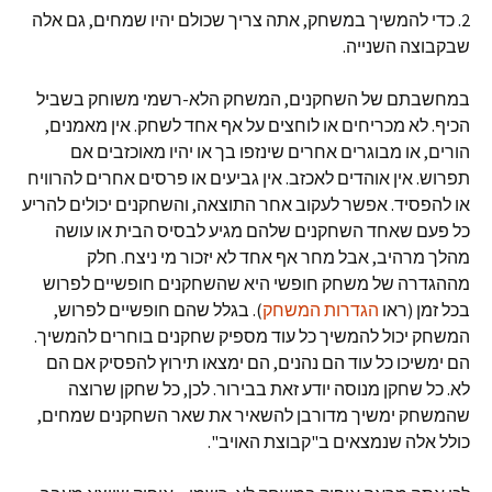
2. כדי להמשיך במשחק, אתה צריך שכולם יהיו שמחים, גם אלה
שבקבוצה השנייה.
במחשבתם של השחקנים, המשחק הלא-רשמי משוחק בשביל
הכיף. לא מכריחים או לוחצים על אף אחד לשחק. אין מאמנים,
הורים, או מבוגרים אחרים שינזפו בך או יהיו מאוכזבים אם
תפרוש. אין אוהדים לאכזב. אין גביעים או פרסים אחרים להרוויח
או להפסיד. אפשר לעקוב אחר התוצאה, והשחקנים יכולים להריע
כל פעם שאחד השחקנים שלהם מגיע לבסיס הבית או עושה
מהלך מרהיב, אבל מחר אף אחד לא יזכור מי ניצח. חלק
מההגדרה של משחק חופשי היא שהשחקנים חופשיים לפרוש
בכל זמן (ראו
הגדרות המשחק
). בגלל שהם חופשיים לפרוש,
המשחק יכול להמשיך כל עוד מספיק שחקנים בוחרים להמשיך.
הם ימשיכו כל עוד הם נהנים, הם ימצאו תירוץ להפסיק אם הם
לא. כל שחקן מנוסה יודע זאת בבירור. לכן, כל שחקן שרוצה
שהמשחק ימשיך מדורבן להשאיר את שאר השחקנים שמחים,
כולל אלה שנמצאים ב"קבוצת האויב".