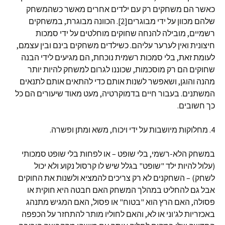
כאשר הם משחקים רק עם ילדים אחרים מאשר כשהמשחק
שלהם מכוון על ידי מבוגרים[2]. הכוונה מבוגרת, במשחקים
רשמיים, מובילה להנחה שחוקים מוחלטים על ידי סמכות
חיצונית ואין לערער עליהם. כשילדים משחקים בינם ובין עצמם,
לעומת זאת, בלי סמכות רשמית נוכחת, הם מגיעים לידי הבנה
שחוקים הם רק מוסכמות, שכוננו לגרום למשחק להיות יותר
מהנה והוגן, ושאפשר לשנות אותם כדי להתאים אותם לתנאים
המשתנים. בעבור חיים בדמוקרטיה, מעט מאוד שיעורים הם כל
כך חשובים.
4. מחלוקות מיושבות על ידי ויכוח, משא ומתן ופשרה.
במשחק הלא-רשמי, בלי שופט – או לפחות בלי שופט סמכותי
(עלול להיות ילד "שופט" בגלל שיש לו קרסול נקוע ולא יכול
לשחק) – השחקנים לא רק צריכים להמציא ולשנות את החוקים
אבל גם להחליט במהלך המשחק האם חבטה היא חוקית או
פסולה, האם הרץ הוא "בטוח" או פסול, האם המגיש מתנהג
באכזריות לג'וני או לא, והאם לחוליו מותר להתחזר על הכפפה