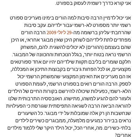
אני קורא כדרך
רשמית
לעסוק בספורט.
אני יכול לדמיין הרבה סיבות למה הורים בימינו מעריכים ספורט
רשמי יותר מספורט לא-רשמי עבור ילדיהם. עקב סיבות
שהרחבתי עליהן ברשומה מה-
29 ליולי 2009
הרבה הורים
מפחדים לתת לילדיהם לשחק היכן שאין מבוגר אחראי, או היכן
שהם בעצמם (ההורים) לא יכולים להשגיח. להם, המשחק
הרשמי נראה בטוח יותר, בגלל הנוכחות וההכוונה של המבוגר.
חלקם שומרים בליבם תקוות שילדיהם יהיו יום אחד ספורטאים
מקצועיים, או לכל הפחות גיבורים בקבוצות התיכון או המכללה,
אז הם מעריכים את האימון המקצועי שהמשחק הרשמי יכול
לספק. הרבה הורים רואים בספורט הרשמי, לעומת הספורט
הלא-רשמי, כפעילות שיכולה להירשם בקורות החיים של הילדים
ולעזור להם להגיע למשהו, מתישהו. האובססיה התרבותית שלנו
להוראה הביאה הרבה לשגיאה התפיסתית שגורסת כי הפעילויות
שנחשבות הן רק אלה שמובלות על ידי מבוגר. כל השיעורים
נראים בבירור כמגיעים מלמעלה, ממבוגרים כשירים לילדים
בלתי-כשירים. מה, אחרי הכל, יכול הילד היקר שלי ללמוד מילדים
אחרים?