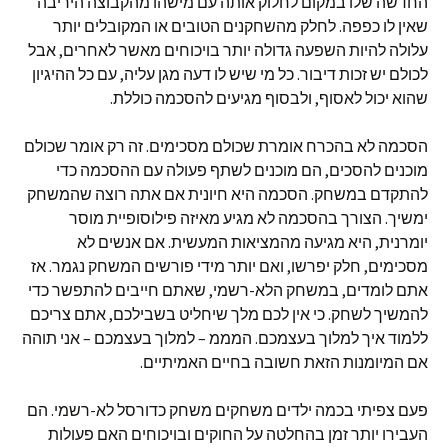
החדשה שלו במקום לחלוק אותה עם מישהו מהקבוצה היריבה
שאין לו כפפה. לחלק מהשחקנים הטובים או המקובלים יותר
עלולה להיות השפעה גדולה יותר בויכוחים מאשר לאחרים, אבל
לכולם יש זכות דיבור. כל מי שיש לו דעה מגן עליה, עם כל ההיגיון
שהוא יכול לאסוף, ולבסוף מגיעים להסכמה כוללת.
הסכמה לא בהכרח אומרת שכולם מסכימים. זה רק אומר שכולם
מוכנים להסכים, הם מוכנים לשתף פעולה עם ההסכמה כדי
להתקדם במשחק. הסכמה היא חיונית אם אתה רוצה שהמשחק
ימשיך. הצורך בהסכמה לא מגיע מאיזה פילוסופיית מוסר
יומרנית, היא מגיעה מהמציאות המעשית. אם אנשים לא
מסכימים, חלק יפרשו, ואם יותר מידי פורשים המשחק נגמר. אז
אתם לומדים, במשחק הלא-רשמי, שאתם חייבים להתפשר כדי
להמשיך לשחק. כי אין לכם מלך שיחליט בשבילכם, אתם צריכם
ללמוד איך למלוך בעצמכם. המממ – למלוך בעצמכם – אני תוהה
אם המיומנות הזאת חשובה בחיים האמיתיים.
פעם צפיתי בכמה ילדים משחקים משחק כדורסל לא-רשמי. הם
העבירו יותר זמן בהחלטה על החוקים ובויכוחים האם פעולות