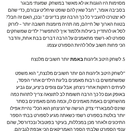
מסוימות היו הוגנות או לא מאשר במשחק. שמעתי מבוגר
בסביבה אומר, "חבל שאין להם שופט שיחליט עבורם, כדי שהם
לא יצטרכו להעביר כל כך הרבה זמן בדיונים." ובכן, האם זה חבל?
בטווח הארוך של חייהם, מה תהיה מיומנות חשובה יותר – לזרוק
לסל או להתדיין ביעילות וללמוד איך להתפשר? ילדים שמשחקים
ספורט לא-רשמי מתאמנים על הרבה דברים בבת אחת, והדבר
הכי פחות חשוב עלול להיות הספורט עצמו.
5. לשחק היטב וליהנות
באמת
יותר חשובים מלנצח
"לשחק היטב וליהנות הם יותר חשובים מלנצח," הוא משפט
שמשתמשים בו רבות מאמנים בליגת הילדים אחרי הפסד,
לעיתים רחוקות אחרי ניצחון. אבל עם צופים ביציע, עם גביע
באופק ועם כל כך הרבה תשומת לב לתוצאה צריך לתהות כמה
מהשחקנים באמת מאמינים לו, וכמה מהם מאמינים בסתר
שוינס לומבארדי צדק. הגישה ש"הניצחון הוא הכל" נהיית אפילו
יותר בולטת בספורט רשמי כשאתה מגיע לספורט בבתי הספר
התיכונים ולאחר מכן במכללות, בעיקר בפוטבול ובכדורסל, שהם
ענפי הספורט שלבתי הספר האמריקאים הכי אכפת לגביהם.