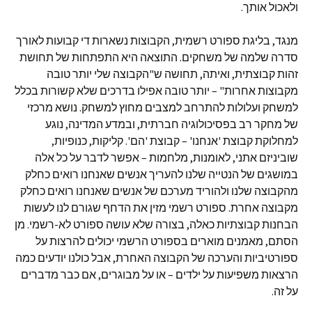
ולאכול אותך.
מנגד, בליגת ספורט רשמית, הקבוצות נשארות די קבועות לאורך
סדרה שלמה של משחקים. התוצאה היא התפתחות של תחושת
זהות קבוצתית, ואיתה, תחושה ש"הקבוצה שלי יותר טובה
מקבוצות אחרות" – יותר טובה אפילו בדרכים שלא קשורות בכלל
למשחק ועלולות להתרחב למצבים מחוץ למשחק. נושא מרכזי
של מחקר רב בפסיכולוגיה חברתית, ובמדע המדינה, נוגע
למחלוקת קבוצת 'אנחנו' – קבוצת 'הם'. קליקות, כנופיות,
שוביניזם אתני, לאומנות, מלחמות – אפשר לדבר על כל אלה
במושגים של הנטייה שלנו להעריך אנשים שאנחנו רואים כחלק
מהקבוצה שלנו ולהוריד מערכם של אנשים שאנחנו רואים כחלק
מקבוצה אחרת. ספורט רשמי מזין את הדחף שגורם לנו לעשות
הבחנות קבוצתיות כאלה, בצורה שלא עושה ספורט לא-רשמי. מן
הסתם, מאמנים מוארים בספורט הרשמי יכולים להרצות על
ספורטיביות והערכה של הקבוצה האחרת, אבל כולנו יודעים כמה
הרצאות משפיעות על ילדים – או על מבוגרים, אם כבר מדברים
על זה.