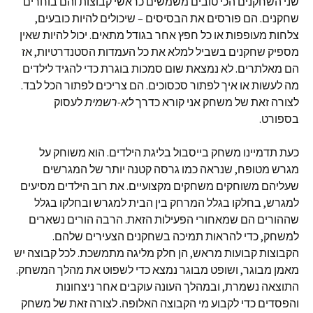
שני השחקנים הכי טובים משמשים כראשי קבוצות והם בוחרים
שחקנים. הם פורסים את הבסיסים – שיכולים להיות כובעים,
צלחות מעופפות או כל חפץ אחר בגודל מתאים. יכול להיות שאין
מספיק שחקנים בשביל למלא את כל העמדות הסטנדרטיות, אז
הם מאלתרים. לא נמצאת שום סמכות בוגרת כדי להגיד לילדים
מה לעשות או איך לפתור סכסוכים. הם צריכים לפתור הכל לבד.
לצורה זאת של משחק אני קורא כדרך
לא-רשמית
לעסוק
בספורט.
כעת תדמיינו משחק בייסבול בליגת הילדים. הוא משוחק על
מגרש מטופח, שנראה כמו גרסה קטנה יותר של המגרשים
שעליהם משוחקים משחקים מקצועיים. את רוב הילדים מסיעים
למגרש, בחלקו בגלל המרחק בין הבית למגרש ובחלקו בגלל
שההורים הם שמאחורי הפעילות הזאת. הרבה הורים נשארים
למשחק, כדי להראות תמיכה בשחקנים הצעירים שלהם.
הקבוצות קבועות מראש, הן חלק מליגה מתמשכת. לכל קבוצה יש
מאמן מבוגר, ושופט מבוגר נמצא כדי לשפוט את מהלך המשחק.
התוצאה נשמרת, ובמהלך העונה עוקבים אחר ניצחונות
והפסדים כדי לקבוע מי הקבוצה האלופה. לצורה זאת של משחק