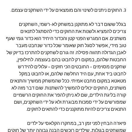
3. החוקים ניתנים לשינוי והם מומצאים על ידי השחקנים עצמם.
בגלל ששום דבר לא מתוקנן במשחק לא-רשמי, השחקנים
צריכים להמציא ולשנות את החוקים כדי להסתגל לתנאים
משתנים. אם המגרש הפנוי קטן והכדור היחיד הוא כדור גומי שעף
טוב מידי, אפשר לסגל חוק שאומר שכל כדור שנחבט מעבר
לאבן הגדולה תהווה פסילה. זה גורם לשחקנים להתרכז בדיוק של
החבטות שלהם, במקום רק לחבוט בהם בעוצמה. לחילופין,
שחקנים מסוימים – החובטים הכי חזקים – עלולים להידרש
לחבוט ביד אחת, עם היד החלשה שלהם, או לחבוט במקל
מטאטא במקום מחבט אמיתי. ככל שהמשחק ממשיך והתנאים
משתנים, החוקים יכולים להמשיך להשתנות. שום דבר מזה לא
קורה בליגת הילדים, שם לא ניתן להפר את החוקים הרשמיים
שמפורשים על ידי סמכות מבוגרת ולא על ידי השחקנים, ושם
התנאים צריכים להיות מתוקננים כדי להתאים לחוקים.
פיאז'ה הבחין לפני זמן רב, במחקרו הקלאסי על ילדים
שמשחקים בגולות, שילדים רוכשים הבנה גבוהה יותר של חוקים