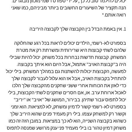
יכולים להילמד טוב כל כך, על ידי ספורט רשמי מוכוון מבוגרים.
הנה תקציר של השיעורים החשובים ביותר מביניהם, כמו שאני
רואה אותם.*
1. אין באמת הבדל בין הקבוצה שלך לקבוצה היריבה
בספורט לא-רשמי, הילדים יכולים לראות בכל רגע שהחלוקה
שלהם לשתי קבוצות היא שרירותית ומשרתת רק את מטרת
המשחק. קבוצות חדשות נבחרות בכל משחק. יכול להיות שבילי
היה ב"קבוצת האויב" אתמול, אבל היום הוא איתך בקבוצה.
למעשה, הקבוצות יכולות להשתנות גם במהלך המשחק. בילי יכול
להתחיל בקבוצת האויב, אבל אז הוא עלול לעבור לקבוצה שלך
כדי לאזן את הכוחות אחרי ששני שחקנים מהקבוצה שלך הלכו
לאכול ארוחת ערב. או, אם חסרים שחקנים לשתי הקבוצות, בילי
יכול לתפוס עבור שתיהן. בבירור, המושג של "אויב" או "יריב"
בספורט לא-רשמי קשור לדמיון ומשחק, לא למציאות. הוא זמני
וקשור רק למשחק עצמו. בילי רק מעמיד פנים שהוא היריב שלך
כשהוא בקבוצה השנייה, הוא לא כך במציאות. במובן הזה זה כמו
משחק דמיון טהור בו בילי מעמיד פני ענק מרושע שמנסה לתפוס