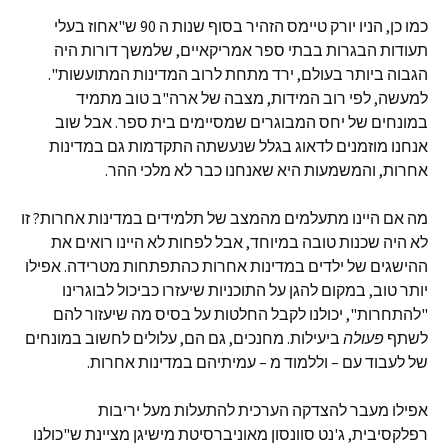
כמו כן, הניו יורק טיימס הזהיר בסוף שנות ה 90 ש"אחוז בעלי
תעודות הבגרות בבתי ספר אמריקאיים, שלמשך דורות היה
הגבוה ביותר בעולם, ירד מתחת לרוב המדינות המתועשות".
למעשה, לפי רוב המידות, מצבה של ארה"ב טוב מתמיד
במונחים של יחס המבוגרים שמסיימים בית ספר. אבל שוב
אנחנו מוזמנים לדאוג בגלל שנעשתה התקדמות גם במדינות
אחרות, והמשמעות היא שאנחנו כבר לא מלכי ההר.
מה אם היינו מתעלמים מהמצב של תלמידים במדינות אחרות? זו
לא היה שכנות טובה במיוחד, אבל לפחות לא היינו רואים את
ההישגים של ילדים במדינות אחרות כהתפתחות מטרידה. אפילו
יותר טוב, במקום להגן על התוכניות שיעזרו כביכול לבוגרינו
"להתחרות", יכולנו לקבל החלטות על בסיס מה שיעזור להם
לשתף
פעולה
ביעילות. מחנכים, גם הם, עלולים לחשוב במונחים
של לעבוד עם – וללמוד מ – עמיתיהם במדינות אחרות.
אפילו מעבר להצדקה הערכית להתעלות מעל יריבות
רפלקסיבית, ג'נט סוונסון מאוניברסיטת מישיגן מציינת ש"כולנו