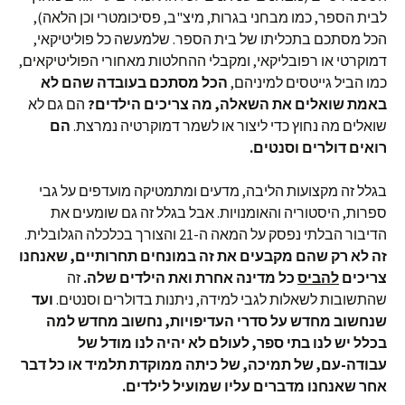
לבית הספר, כמו מבחני בגרות, מיצ"ב, פסיכומטרי וכן הלאה),
הכל מסתכם בתכליתו של בית הספר. שלמעשה כל פוליטיקאי,
דמוקרטי או רפובליקאי, ומקבלי ההחלטות מאחורי הפוליטיקאים,
כמו הביל גייטסים למיניהם,
הכל מסתכם בעובדה שהם לא
באמת שואלים את השאלה, מה צריכים הילדים?
הם גם לא
שואלים מה נחוץ כדי ליצור או לשמר דמוקרטיה נמרצת.
הם
רואים דולרים וסנטים.
בגלל זה מקצועות הליבה, מדעים ומתמטיקה מועדפים על גבי
ספרות, היסטוריה והאומנויות. אבל בגלל זה גם שומעים את
הדיבור הבלתי נפסק על המאה ה-21 והצורך בכלכלה הגלובלית.
זה לא רק שהם מקבעים את זה במונחים תחרותיים, שאנחנו
צריכים
להביס
כל מדינה אחרת ואת הילדים שלה.
זה
שהתשובות לשאלות לגבי למידה, ניתנות בדולרים וסנטים.
ועד
שנחשוב מחדש על סדרי העדיפויות, נחשוב מחדש למה
בכלל יש לנו בתי ספר, לעולם לא יהיה לנו מודל של
עבודה-עם, של תמיכה, של כיתה ממוקדת תלמיד או כל דבר
אחר שאנחנו מדברים עליו שמועיל לילדים.