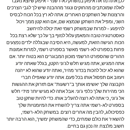
לכן אתה מראה איפוק במשחק לא-רשמי – איפוק שיוצא מעבר
לאלה שמוכתבים מהחוקים ונגזר מההבנה שיש לך לגבי הצרכים
והרצונות של השחקנים האחרים. אתה לא רץ בכל הכוח לבסיס
השני, ומפיל את השחקן שנמצא שם, אם הוא קטן ממך ויכול
להיפגע – למרות שבמשחק רשמי זאת יכולה להיחשב
כאסטרטגיה טובה והמאמן עלול לנזוף בך על כך
שלא
רצת בכל
הכוח. הגישה הזאת, למעשה, היא הסיבה שבגללה ילדים נפצעים
פחות בספורט לא-רשמי מאשר בספורט רשמי, למרות אמונות
ההורים שהספורט הרשמי מוכוון המבוגרים הוא בטוח יותר. אם
אתה המגיש, אתה מגיש חלש לג'וני הקטן, בגלל שאתה יודע
שהוא לא יכול להכות בכדור מהיר, ואתה יודע שהוא לא ייהנה
ויעזוב אם תפסול אותו בכל פעם. אתה יודע שאפילו חברי
הקבוצה שלך יאשימו אותך ב"רשעות" אם תזרוק את ההגשות
הכי מהירות שלך כלפי ג'וני. אבל אתה לא מגיש
יותר מידי
חלש
אל ג'וני, כי אתה לא רוצה להעליב אותו. כדי להיות שחקן טוב
בספורט לא-רשמי אתה צריך להשחיז את המיומנויות שלך
כפסיכולוג, להבין מה אחרים רוצים. במשחק הלא-רשמי,
להשאיר את כולם שמחים, כדי שהמשחק ימשיך, הוא הרבה יותר
חשוב מלנצח. זה נכון גם בחיים.