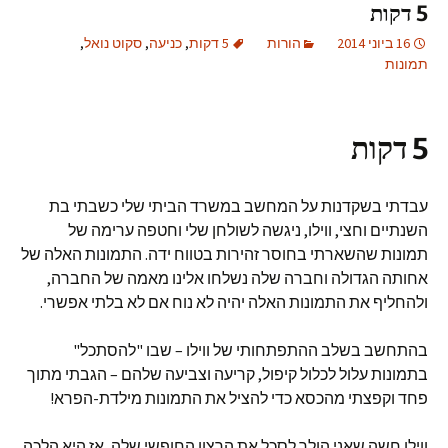
5 דקות
16 ביוני 2014
הורות
5 דקות
,
כניעה
,
סקוט נואל
,
תמונות
5 דקות
עבדתי בשקדנות על המחשב במשרד הביתי שלי כשבתי בת
השנתיים וחצי, ווילו, ניגשה לשולחן שלי וחטפה ערימה של
תמונות שהשארתי בחוסר זהירות בטווח ידה. התמונות האלה של
אחותה הגדולה וחברה שלה נשלחו אלינו מאמה של החברה,
ולהחליף את התמונות האלה יהיה לא נוח אם לא בלתי אפשרי.
בהתחשב בשלב ההתפתחותי של ווילו – שבו "להסתכל"
בתמונות עלול לכלול קיפול, קריעה וצביעה שלהם – הגבתי מתוך
פחד וקפצתי מהכסא כדי להציל את התמונות מילדת-הפרא!
ווילו חשה שאני הולך לסכל את הרצון החופשי שלה, אז היא הלכה