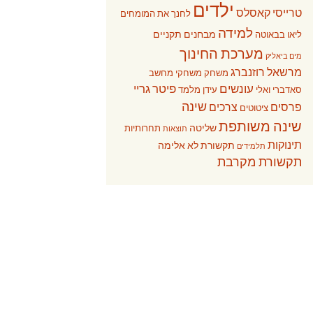
ילדים
טרייסי קאסלס
לחנך את המומחים
למידה
מבחנים תקניים
ליאו בבאוטה
מערכת החינוך
מים ביאליק
מרשאל רוזנברג
משחק
משחקי מחשב
עונשים
פיטר גריי
סאדברי ואלי
עידן מלמד
שינה
פרסים
צרכים
ציטוטים
שינה משותפת
שליטה
תחרותיות
תוצאות
תינוקות
תקשורת לא אלימה
תלמידים
תקשורת מקרבת