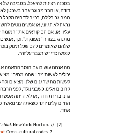
בסכנה רצינית להיאכל. בסביבה של אבו
דודה, או חבר מבוגר אחר בשבט) לא י
ממבוגר בלילה, בכי הילד היה מקבל ת
נראה לא הגיוני, אז אנשים נוטים לחש
עליו. או, אם הם קוראים את "המומחי
מתנהג בצורה "מפונקת". וכך, אנשים
שלהם שאומרים להם שכל תינוק בוכה צ
לנפשו כדי "שיתגבר על זה".
מה אנחנו עושים עם חוסר התאמה אבול
יכולים לעשות מה "שהמומחים" מציעי
לעשות מה שהגנים שלנו מציעים ולחשוב
קרובים אלינו. כשבני נולד, לפני הרב
גרנו בדירת חדר, אז לא הייתה אפשרו
החיים קלים יותר כשאתה עני מאשר כ
אחד.
 child
. New York: Norton. // [2]
od
: Cross-cultural codes, 2.