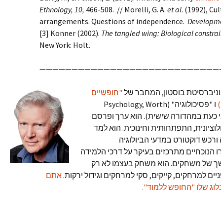
Ethnology, 10,
466-508. // Morelli, G. A.
et al
. (1992), Cu
arrangements. Questions of independence.
Developme
[3] Konner (2002).
The tangled wing: Biological constrai
New York: Holt.
————————————————————————————
ניברסיטת בוסטון, המחבר של
"חופשיים
ו "פסיכולוגיה" (Psychology, Worth
ברסיטאי כעת במהדורה שישית). הוא ערך ופרסם
וציונית, התפתחותית וחינוכית. הוא למד
ורכש דוקטורט במדעי הביולוגיה
 הנוכחיים מתרכזים בעיקר על דרכי הלמידה
ך של משחקים. הוא משחק בעצמו לא רק
ים למרחקים, קייקים, סקי למרחקים וגידול ירקות.
אתם
וג שלו "החופש ללמוד".