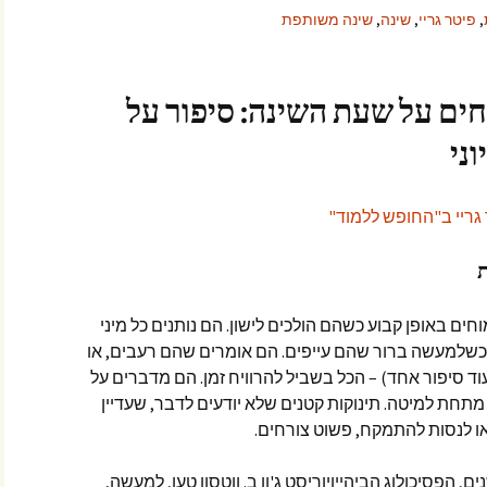
,
פיטר גריי
,
שינה
,
שינה משותפת
חים על שעת השינה: סיפור על
ני
חים באופן קבוע כשהם הולכים לישון. הם נותנים כל מיני
 כשלמעשה ברור שהם עייפים. הם אומרים שהם רעבים, או
עוד סיפור אחד) – הכל בשביל להרוויח זמן. הם מדברים על
תחת למיטה. תינוקות קטנים שלא יודעים לדבר, שעדיין
ו לנסות להתמקח, פשוט צורחים.
הפסיכולוג הביהייויוריסט ג'ון ב. ווטסון טען, למעשה,