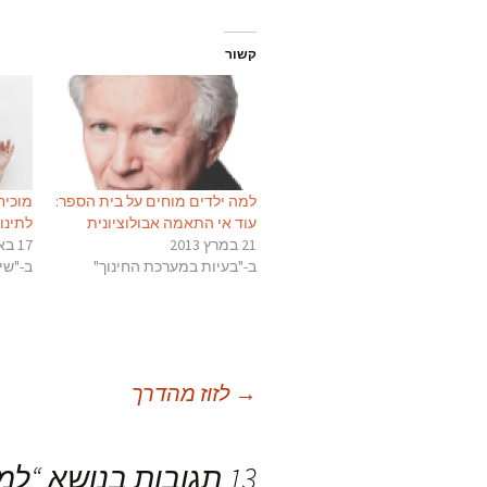
קשור
למה ילדים מוחים על בית הספר:
מוכיח
עוד אי התאמה אבולוציונית
לתינו
21 במרץ 2013
17 באוקטובר 2013
ב-"בעיות במערכת החינוך"
ב-"שי
יווט
→
לזוז מהדרך
פוסטים
13 תגובות בנושא “
למה