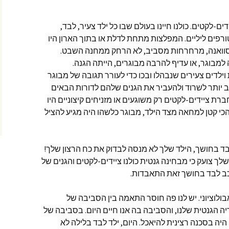
יינו כולנו ציידים-לקטים. כולנו חיינו בעולם שבו כל ילד צעיר, לבד,
ורפים ליליים. המפלצות מתחת לדלת או בתוך הארון היו
בסוואנה, מרחרחות מסביב, לא הרחק ממחנה השבט.
מבוגר, או עדיף להרבה מבוגרים, הייתה הגנה.
וילדים צעירים שנבהלו ובכו כדי לעורר תגובה של מבוגר
ב יותר לשרוד ולהעביר את הגנים שלהם לדורות הבאים
רת ציידים-לקטים רק משוגעים או מזניחים קיצוניים היו
הכי קטן למחאה מצד הילד, מבוגר כלשהו היה מגיע להציל
בד בחושך, הילד שלך לא מנסה לבדוק את כח הרצון שלך!
שלך צועק כי מבחינה גנטית כולנו ציידים-לקטים והגנים של
ב לבד בחושך זאת התאבדות.
ולוציוני. יש לנו פה חוסר התאמה בין הסביבה של
יה הגנטית שלנו, והסביבה בה אנו חיים היום. בסביבה של
 היה בסכנה רצינית להיאכל. היום, ילד לבד בלילה לא