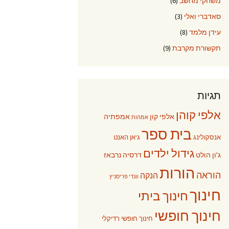
משחקי מחשב
(6)
סאדברי ואלי
(3)
עידן מלמד
(8)
תקשורת מקרבת
(9)
תגיות
אלפי קוהן
אלפי קון
אמפתיה
אמהות
בית ספר
אנסקולינג
ג'אן האנט
גידול ילדים
ג'ון הולט
דרסיה נרבאז
הורות
הוראה
הנקה
וונדי פריסניץ
חינוך
חינוך ביתי
חינוך חופשי
חינוך חופשי רדיקלי