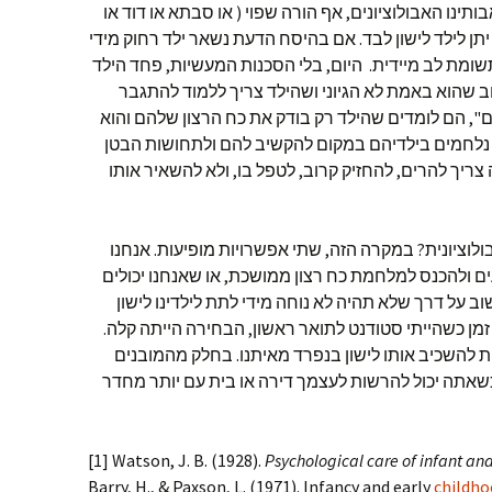
תינו האבולוציונים, אף הורה שפוי ( או סבתא או דוד או
תן לילד לישון לבד. אם בהיסח הדעת נשאר ילד רחוק מידי
שומת לב מיידית. היום, בלי הסכנות המעשיות, פחד הילד
וב שהוא באמת לא הגיוני ושהילד צריך ללמוד להתגבר
ם", הם לומדים שהילד רק בודק את כח הרצון שלהם והוא
 נלחמים בילדיהם במקום להקשיב להם ולתחושות הבטן
ריך להרים, להחזיק קרוב, לטפל בו, ולא להשאיר אותו
וציונית? במקרה הזה, שתי אפשרויות מופיעות. אנחנו
ם ולהכנס למלחמת כח רצון ממושכת, או שאנחנו יכולים
 על דרך שלא תהיה לא נוחה מידי לתת לילדינו לישון
ה זמן כשהייתי סטודנט לתואר ראשון, הבחירה הייתה קלה.
ת להשכיב אותו לישון בנפרד מאיתנו. בחלק מהמובנים
שאתה יכול להרשות לעצמך דירה או בית עם יותר מחדר
[1] Watson, J. B. (1928).
Psychological care of infant and
Barry, H., & Paxson, L. (1971). Infancy and early
childho