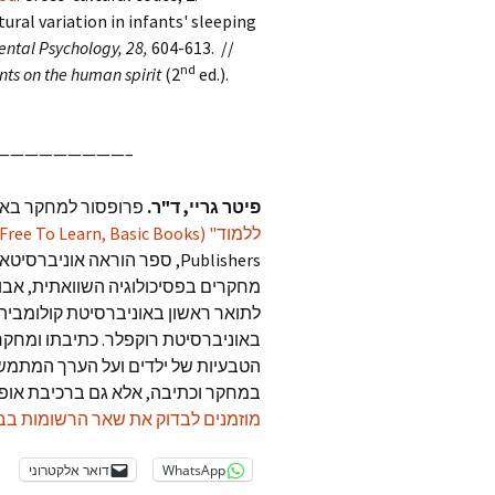
ltural variation in infants' sleeping
ntal Psychology, 28,
604-613. //
nd
nts on the human spirit
(2
ed.).
—————————–
פיטר גריי, ד"ר.
פרופסור למחקר באו
ללמוד" (Free To Learn, Basic Books)
Publishers, ספר הוראה אוני
מחקרים בפסיכולוגיה השוואתית, אבול
לתואר ראשון באוניברסיטת קולומביה 
באוניברסיטת רוקפלר. כתיבתו ומחקרו
הטבעיות של ילדים ועל הערך המתמש
במחקר וכתיבה, אלא גם ברכיבת אופני
מוזמנים לבדוק את שאר הרשומות בבל
WhatsApp
דואר אלקטרוני