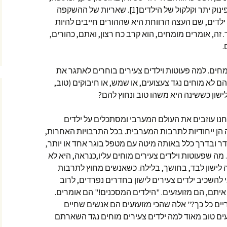
שהתנהגות זו היא פתולוגית ונובעת מפינוק יתר וקלקול של הילדים[1]. שאריות של ההשקפה
 ילדים, שם העצה הרווחת היא שההורים חייבים להיות
זה, אומרים מומחים, הוא קרב כח רצון, ואתם, כהורים,
.
ים. למה פעוטות וילדים צעירים בוחרים לאתגר את
 לא מוחים נגד צעצועים, או שמש, או חיבוקים (טוב,
ישון כששינה היא משהו טוב ונחוץ להם?
ו עוזבים את העולם המערבי ומסתכלים על ילדים
ן ייחודיות לתרבות המערבית. בכל התרבויות האחרות,
חדר ובדרך כלל באותה מיטה עם מטפל בוגר אחד או יותר,
חאת שעת השינה כלל לא קיימת[2]. מה שפעוטות וילדים צעירים מוחים עליו,כנראה, היא לא
 לישון לבד, בחושך, בלילה. כשאנשים מחוץ לתרבות
השכיב ילדים צעירים לישון בחדרים נפרדים, לרוב
 איתם, הם מזועזעים. "הילדים המסכנים!" הם אומרים.
ריים כל כך?" אלה שהכי מזועזעים הם אנשים שחיים
עים טוב מאוד למה ילדים צעירים מוחים נגד השארתם